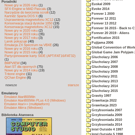
Poradniki
Euskal 2009
Nowe gry w 2026 roku
(1)
SFX-Engine w MAD Pascalu
(3)
Evoke 2014
Narzędzie do tworzenia scrolli
(12)
Forever 1 2000
Kartridż Sparta DOS X
(6)
Forever 12 2011
Usprawnienia magnetofonu XC12
(12)
Konserwacja stacji dysków 1050
(19)
Forever 13 2012
Konserwacja magnetofonu XC12
(15)
Forever 16 2015 - Back to 
Nowe gry w 2020 roku
(2)
Forever 20 2019 - Aliens
Nowe gry w 2019 roku
(35)
Nowe gry w 2017 roku
(3)
Fortification 2015
Larek pokazuje
(40)
Fujijama 2006
Emulacja ZX Spectrum na VBXE
(26)
Global Convention of World
Nowe gry w 2016 roku
(7)
Nowe gry w 2015 roku
(4)
Global Game Jam Polyjam 
Partycjonowanie karty SIDE (APT/FAT16/FAT32)
Glucholazy 2006
(1)
Glucholazy 2007
BMPVIEW
(34)
Atari ST dla opornych
(75)
Glucholazy 2008
Nowe gry w 2014 roku
(19)
Glucholazy 2009
Tritone engine
(11)
Glucholazy 2011
QChan Engine
(6)
Glucholazy 2013
nowsze
starsze
Glucholazy 2014
Glucholazy 2015
Emulatory
Gravity 1997
Emulator Atari800Win
Emulator Atari800Win PLus 4.0 (Windows)
Grawitacja 2022
Emulator Atari++ (multiplatform)
Grawitacja 2023
Emulator Altirra (Windows)
Grzybsoniada 2007
Biblioteka Atarowca
Grzybsoniada 2009
Grzybsoniada 2010
Grzybsoniada 2014
Intel Outside 4 1997
Intel Outside 5 1998