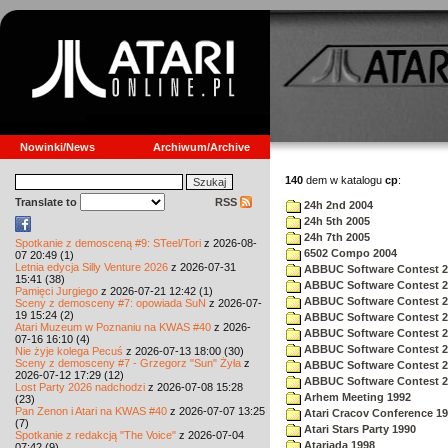
Nowinki/News
Archiwum/Archive
140
dem w katalogu
cp
:
Translate to
RSS
24h 2nd 2004
24h 5th 2005
24h 7th 2005
Spotkanie z demosceną #9: STeel/Tori
z 2026-08-
6502 Compo 2004
07 20:49 (1)
Letnia edycja Silly Venture 2026
z 2026-07-31
ABBUC Software Contest 2
15:41 (38)
ABBUC Software Contest 2
Pamięci Jurgiego
z 2026-07-21 12:42 (1)
ABBUC Software Contest 2
Sceny z demosceny #7: opowiada SuN
z 2026-07-
19 15:24 (2)
ABBUC Software Contest 2
Atari Muzeum w Poznaniu na KWAS #40
z 2026-
ABBUC Software Contest 2
07-16 16:10 (4)
ABBUC Software Contest 2
Nie żyje kolega Pecuś
z 2026-07-13 18:00 (30)
Sceny z demosceny #7 - Grzegorz "Sun" Żyła
z
ABBUC Software Contest 2
2026-07-12 17:29 (12)
ABBUC Software Contest 2
Lost Party 2026 nadchodzi
z 2026-07-08 15:28
Arhem Meeting 1992
(23)
Pan Zenon i Atari na KWAS #40
z 2026-07-07 13:25
Atari Cracov Conference 1
(7)
Atari Stars Party 1990
Spotkanie z redakcją "The Voice"
z 2026-07-04
Atariada 1998
07:42 (9)