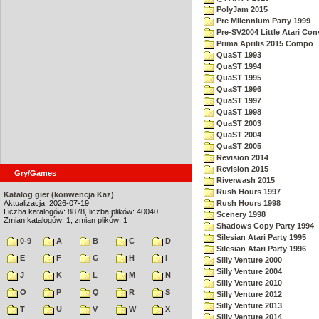
PolyJam 2015
Pre Milennium Party 1999
Pre-SV2004 Little Atari Con
Prima Aprilis 2015 Compo
QuaST 1993
QuaST 1994
QuaST 1995
QuaST 1996
QuaST 1997
QuaST 1998
QuaST 2003
QuaST 2004
QuaST 2005
Revision 2014
Revision 2015
Gry/Games
Riverwash 2015
Rush Hours 1997
Katalog gier (konwencja Kaz)
Aktualizacja: 2026-07-19
Rush Hours 1998
Liczba katalogów: 8878, liczba plików: 40040
Scenery 1998
Zmian katalogów: 1, zmian plików: 1
Shadows Copy Party 1994
Silesian Atari Party 1995
0-9
A
B
C
D
Silesian Atari Party 1996
E
F
G
H
I
Silly Venture 2000
Silly Venture 2004
J
K
L
M
N
Silly Venture 2010
O
P
Q
R
S
Silly Venture 2012
Silly Venture 2013
T
U
V
W
X
Silly Venture 2014