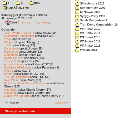
Y
Z
inne
Silly Venture 2016
Sommerhack 2009
Całość 3074 MB
STNICCC 2000
Katalog gier (konwencja TOSEC)
Syzygy Party 1997
Aktualizacja: 2021-07-11
Sztab Malopolska 3
Całość
,
md5
sha
(
7-Zip
,
TUGZip
)
Tron Demo Competition 19
WAP-niak 2012
Opisy gier
"Old Towers" (Atari ST)
opisał Misza (19)
WAP-niak 2014
Submarine Commander
opisał Kaz (36)
WAP-niak 2016
Frogs
opisał Xeen (0)
WAP-niak 2017
Choplifter!
opisał Urborg (0)
Joust
opisał Urborg (17)
WAP-niak 2018
Commando
opisał Urborg (35)
WeCan 2013
Mario Bros
opisał Urborg (13)
Xenophobe
opisał Urborg (36)
Robbo Forever
opisał tbxx (16)
Kolony 2106
opisał tbxx (3)
Archon II: Adept
opisał Urborg/TDC (9)
Spitfire Ace/Hellcat Ace
opisał Farscape (9)
Wyspa
opisał Kaz (9)
Archon
opisał Urborg/TDC (16)
The Last Starfighter
opisał TDC (30)
Dwie Wieże
opisał Muffy (19)
Basil The Great Mouse Detective
opisał Charlie
Cherry (125)
Inny Świat
opisał Charlie Cherry (17)
Inspektor
opisał Charlie Cherry (19)
Grand Prix Simulator
opisał Charlie Cherry (16)
«« nowsze
starsze »»
Wewnętrzne/Internals