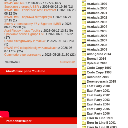
KWAS #40 live
z 2026-06-27 12:53 (167)
Atariada 1999
Spotkanie z grupą USSR
z 2026-06-26 19:36 (11)
Atariada 2000
KWAS #40 - zabierzcie Atari Portfolio!
z 2026-06-23
Atariada 2001
08:12 (0)
KWAS #40 - naprawa retrosprzętu
z 2026-06-21
Atariada 2002
17:15 (1)
Atariada 2003
Sceny z demosceny #7 z Bigerem i MBR
z 2026-
Atariada 2004
06-19 22:08 (0)
Atari Floppy Image Toolkit
z 2026-06-17 13:51 (9)
Atariada 2005
Spotkanie online z grupą LST
z 2026-06-16 16:32
Atariada 2006
(17)
Atariada 2007
Recoil zintegrowany z macOS
z 2026-06-13 21:34
(5)
Atariada 2008
KWAS #40 odbędzie się w Katowicach
z 2026-06-
Atariada 2009
07 17:59 (25)
Avangarda 2014
Commodore po atarowsku
z 2026-05-28 21:50 (21)
Buenzli 2014
«« nowsze
starsze »»
Bytefest 2010
Code Copy 1997
AtariOnline.pl na YouTube
Code Copy 1998
Decrunch 2016
Derenegeracja 2015
East Party 2000
East Party 2001
East Party 2002
East Party 2003
East Party 2004
East Party 2005
East Party 2006
Error In Line 1999
Pomocnik/Helper
Error In Line II 2001
Error In Line III 2003