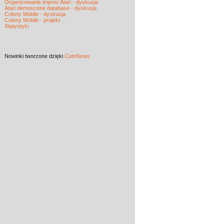
Organizowanie imprez Atari - dyskusja
Atari demoscene database - dyskusja
Colony Mobile - dyskusja
Colony Mobile - projekt
Statystyki
Nowinki
tworzone dzięki
CuteNews