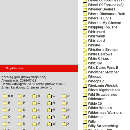
Wheel Of Fortune (v7)
Wheel Of Fortune (v8)
Wheeler Dealers
Where Dinosaurs Rule
Where Is Elvis
Where's My Cheese
Whipping Top, The
Whirlinurd
Whirlwind!
Whirlybird
Whistle
Whistler's Brother
White Barrows
White Circus
Whiz Kid
Who Dares Wins II
Gry/Games
Whomper Stomper
Whoops
Katalog gier (konwencja Kaz)
Aktualizacja: 2026-07-19
Whoops 2
Liczba katalogów: 8878, liczba plików: 40040
Wiedzmin Wiesiek
Zmian katalogów: 1, zmian plików: 1
Wieza Algebraiczna
Wild Strawberries
0-9
A
B
C
D
Wildcatter
E
F
G
H
I
Wilde 15
Wilder Westen
J
K
L
M
N
Wilderness Warriors
O
P
Q
R
S
Wildwest
Wille
T
U
V
W
X
Willy Stromschlag