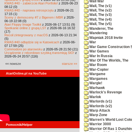
Wall War
KWAS #40 - zabierzcie Atari Portfolio!
z 2026-06-23
Wall, The (v1)
08:12 (0)
KWAS #40 - naprawa retrosprzętu
z 2026-06-21
Wall, The (v2)
17:15 (1)
Wall, The (v3)
Sceny z demosceny #7 z Bigerem i MBR
z 2026-
Wall, The (v4)
06-19 22:08 (0)
Wall, The (v5)
Atari Floppy Image Toolkit
z 2026-06-17 13:51 (9)
Spotkanie online z grupą LST
z 2026-06-16 16:32
Wanderer, The
(17)
Wandering
Recoil zintegrowany z macOS
z 2026-06-13 21:34
Wapniak 2018 Invite
(5)
KWAS #40 odbędzie się w Katowicach
z 2026-06-
War
07 17:59 (25)
War Game Construction 
Commodore po atarowsku
z 2026-05-28 21:50 (21)
War Games
Urządzenie z rekordowo szybką transmisją SIO!
z
War In Russia
2026-05-24 20:57 (116)
War Of The Worlds, The
«« nowsze
starsze »»
War Room
War-Copter
AtariOnline.pl na YouTube
Wargame
Wargames
Wargle!
Warhawk
Warlock's Revenge
Warlok
Warlords (v1)
Warlords (v2)
Warp Attack
Warp Zone
Warren's World Lost Col
Warrior 3000
Pomocnik/Helper
Warrior Of Ras 1 Dunzhin