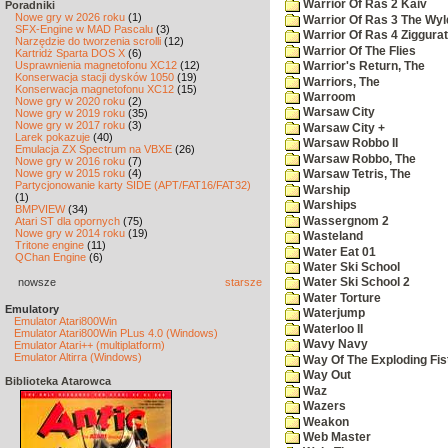
Warrior Of Ras 2 Kaiv
Poradniki
Nowe gry w 2026 roku
(1)
Warrior Of Ras 3 The Wyl
SFX-Engine w MAD Pascalu
(3)
Warrior Of Ras 4 Ziggurat
Narzędzie do tworzenia scrolli
(12)
Warrior Of The Flies
Kartridż Sparta DOS X
(6)
Usprawnienia magnetofonu XC12
(12)
Warrior's Return, The
Konserwacja stacji dysków 1050
(19)
Warriors, The
Konserwacja magnetofonu XC12
(15)
Warroom
Nowe gry w 2020 roku
(2)
Warsaw City
Nowe gry w 2019 roku
(35)
Nowe gry w 2017 roku
(3)
Warsaw City +
Larek pokazuje
(40)
Warsaw Robbo II
Emulacja ZX Spectrum na VBXE
(26)
Warsaw Robbo, The
Nowe gry w 2016 roku
(7)
Nowe gry w 2015 roku
(4)
Warsaw Tetris, The
Partycjonowanie karty SIDE (APT/FAT16/FAT32)
Warship
(1)
Warships
BMPVIEW
(34)
Wassergnom 2
Atari ST dla opornych
(75)
Nowe gry w 2014 roku
(19)
Wasteland
Tritone engine
(11)
Water Eat 01
QChan Engine
(6)
Water Ski School
nowsze
starsze
Water Ski School 2
Water Torture
Emulatory
Waterjump
Emulator Atari800Win
Waterloo II
Emulator Atari800Win PLus 4.0 (Windows)
Wavy Navy
Emulator Atari++ (multiplatform)
Emulator Altirra (Windows)
Way Of The Exploding Fis
Way Out
Biblioteka Atarowca
Waz
Wazers
Weakon
Web Master