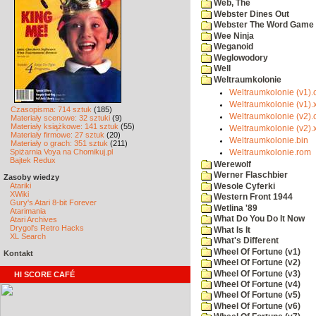
Web, The
Webster Dines Out
Webster The Word Game
Wee Ninja
Weganoid
Weglowodory
Well
Weltraumkolonie
Weltraumkolonie (v1).
Weltraumkolonie (v1).
Czasopisma: 714 sztuk
(185)
Weltraumkolonie (v2).
Materiały scenowe: 32 sztuki
(9)
Materiały książkowe: 141 sztuk
(55)
Weltraumkolonie (v2).
Materiały firmowe: 27 sztuk
(20)
Weltraumkolonie.bin
Materiały o grach: 351 sztuk
(211)
Spiżarnia Voya na Chomikuj.pl
Weltraumkolonie.rom
Bajtek Redux
Werewolf
Werner Flaschbier
Zasoby wiedzy
Atariki
Wesole Cyferki
XWiki
Western Front 1944
Gury's Atari 8-bit Forever
Wetlina '89
Atarimania
What Do You Do It Now
Atari Archives
Drygol's Retro Hacks
What Is It
XL Search
What's Different
Wheel Of Fortune (v1)
Kontakt
Wheel Of Fortune (v2)
Wheel Of Fortune (v3)
HI SCORE CAFÉ
Wheel Of Fortune (v4)
Wheel Of Fortune (v5)
Wheel Of Fortune (v6)