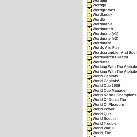
Wordflip
Wordgo
Wordgrames
Wordknock
Wordle
Wordmania
Wordmatch
Wordmate (v1)
Wordmate (v2)
Wordmaze
Words Are Fun
Wordscrambler And Spell
Wordsearch Creator
Wordwize
Working With The Alphabe
Working With The Alphabe
World Capitals
World Capitals!
World Cup 1986
World Cup Manager
World Karate Champions
World Of Dune, The
World Of Pleasure
World Power
World Quiz
World Soccer
World Trouble
World War III
World, The