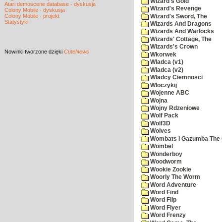
Wizard's Gold
Atari demoscene database - dyskusja
Wizard's Revenge
Colony Mobile - dyskusja
Colony Mobile - projekt
Wizard's Sword, The
Statystyki
Wizards And Dragons
Wizards And Warlocks
Wizards' Cottage, The
Wizards's Crown
Nowinki
tworzone dzięki
CuteNews
Wkorwek
Wladca (v1)
Wladca (v2)
Wladcy Ciemnosci
Wloczykij
Wojenne ABC
Wojna
Wojny Rdzeniowe
Wolf Pack
Wolf3D
Wolves
Wombats I Gazumba The 
Wombel
Wonderboy
Woodworm
Wookie Zookie
Woorly The Worm
Word Adventure
Word Find
Word Flip
Word Flyer
Word Frenzy