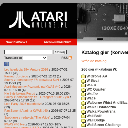
Nowinki/News
Archiwum/Archive
Katalog gier (konwe
Translate to
RSS
Wróc do katalogu
266
gier w katalogu
W
:
Letnia edycja Silly Venture 2026
z 2026-07-31
15:41 (36)
W Gronie AA
Pamięci Jurgiego
z 2026-07-21 12:42 (1)
Sceny z demosceny #7: opowiada SuN
z 2026-07-
W Sieci
19 15:24 (2)
W.A.R
Atari Muzeum w Poznaniu na KWAS #40
z 2026-
WC Quarter
07-16 16:10 (4)
Nie żyje kolega Pecuś
z 2026-07-13 18:00 (30)
Wa-Tor
Sceny z demosceny #7 - Grzegorz "Sun" Żyła
z
Wace
2026-07-12 17:29 (12)
Walburge Whist And Blac
Lost Party 2026 nadchodzi
z 2026-07-08 15:28
Walka Ostateczna
(23)
Pan Zenon i Atari na KWAS #40
z 2026-07-07 13:25
Walka Powietrzna
(7)
Wall Ball!
Spotkanie z redakcją "The Voice"
z 2026-07-04
Wall Dodge
07:42 (9)
KWAS #40 live
z 2026-06-27 12:53 (167)
Wall Street Challenge
Spotkanie z grupą USSR
z 2026-06-26 19:36 (11)