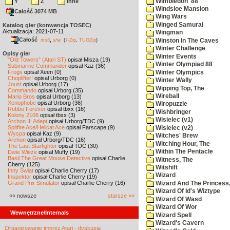
Wimbledon '88
Y
Z
inne
Windsloe Mansion
Całość 3074 MB
Wing Wars
Winged Samurai
Katalog gier (konwencja TOSEC)
Aktualizacja: 2021-07-11
Wingman
Całość
,
Winston In The Caves
md5
sha
(
7-Zip
,
TUGZip
)
Winter Challenge
Opisy gier
Winter Events
"Old Towers" (Atari ST)
opisał Misza (19)
Winter Olympiad 88
Submarine Commander
opisał Kaz (36)
Frogs
opisał Xeen (0)
Winter Olympics
Choplifter!
opisał Urborg (0)
Winter Wally
Joust
opisał Urborg (17)
Wipping Top, The
Commando
opisał Urborg (35)
Wireball
Mario Bros
opisał Urborg (13)
Xenophobe
opisał Urborg (36)
Wiropuzzle
Robbo Forever
opisał tbxx (16)
Wishbringer
Kolony 2106
opisał tbxx (3)
Wisielec (v1)
Archon II: Adept
opisał Urborg/TDC (9)
Spitfire Ace/Hellcat Ace
opisał Farscape (9)
Wisielec (v2)
Wyspa
opisał Kaz (9)
Witches' Brew
Archon
opisał Urborg/TDC (16)
Witching Hour, The
The Last Starfighter
opisał TDC (30)
Within The Pentacle
Dwie Wieże
opisał Muffy (19)
Basil The Great Mouse Detective
opisał Charlie
Witness, The
Cherry (125)
Witshift
Inny Świat
opisał Charlie Cherry (17)
Wizard
Inspektor
opisał Charlie Cherry (19)
Grand Prix Simulator
opisał Charlie Cherry (16)
Wizard And The Princess
Wizard Of Id's Wiztype
«« nowsze
starsze »»
Wizard Of Wasd
Wizard Of Wor
Wewnętrzne/Internals
Wizard Spell
Wizard's Cavern
Organizowanie imprez Atari - dyskusja