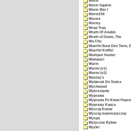
Worm
Worm Squirm
Worm War I
Worm256
Worms
Wormy
Wrap Trap
Wrath Of Anubis
Wrath of Doom, The
Wu Chu
Wuerfel Baut Den Turm, 
Wuerfel Kniffel
Wumpus Hunter
Wumpus!
Wurm
Wurmi (v1)
Wurmi (v2)
Wustoy's
Wybierak Do Stolca
Wychwood
Wykreslanie
Wyprawa
Wyprawa Po Kwiat Papro
Wyprawy Kupca
Wyscig Kotow
Wyscig matematyczny
Wyspa
Wytyczne Rybne
Wyzle!