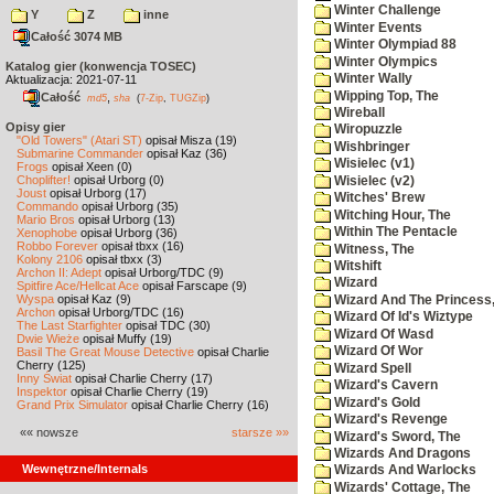
Winter Challenge
Y
Z
inne
Winter Events
Całość 3074 MB
Winter Olympiad 88
Winter Olympics
Katalog gier (konwencja TOSEC)
Winter Wally
Aktualizacja: 2021-07-11
Wipping Top, The
Całość
,
md5
sha
(
7-Zip
,
TUGZip
)
Wireball
Opisy gier
Wiropuzzle
"Old Towers" (Atari ST)
opisał Misza (19)
Wishbringer
Submarine Commander
opisał Kaz (36)
Wisielec (v1)
Frogs
opisał Xeen (0)
Choplifter!
opisał Urborg (0)
Wisielec (v2)
Joust
opisał Urborg (17)
Witches' Brew
Commando
opisał Urborg (35)
Witching Hour, The
Mario Bros
opisał Urborg (13)
Within The Pentacle
Xenophobe
opisał Urborg (36)
Robbo Forever
opisał tbxx (16)
Witness, The
Kolony 2106
opisał tbxx (3)
Witshift
Archon II: Adept
opisał Urborg/TDC (9)
Wizard
Spitfire Ace/Hellcat Ace
opisał Farscape (9)
Wyspa
opisał Kaz (9)
Wizard And The Princess
Archon
opisał Urborg/TDC (16)
Wizard Of Id's Wiztype
The Last Starfighter
opisał TDC (30)
Wizard Of Wasd
Dwie Wieże
opisał Muffy (19)
Wizard Of Wor
Basil The Great Mouse Detective
opisał Charlie
Cherry (125)
Wizard Spell
Inny Świat
opisał Charlie Cherry (17)
Wizard's Cavern
Inspektor
opisał Charlie Cherry (19)
Wizard's Gold
Grand Prix Simulator
opisał Charlie Cherry (16)
Wizard's Revenge
«« nowsze
starsze »»
Wizard's Sword, The
Wizards And Dragons
Wewnętrzne/Internals
Wizards And Warlocks
Wizards' Cottage, The