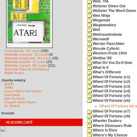
Web, The
Webster Dines Out
Webster The Word Game
Wee Ninja
Weganoid
Weglowodory
Well
Weltraumkolonie
Werewolf
Werner Flaschbier
Wesole Cyferki
Czasopisma: 714 sztuk
(185)
Western Front 1944
Materiały scenowe: 32 sztuki
(9)
Wetlina '89
Materiały książkowe: 141 sztuk
(55)
Materiały firmowe: 27 sztuk
(20)
What Do You Do It Now
Materiały o grach: 351 sztuk
(211)
What Is It
Spiżarnia Voya na Chomikuj.pl
What's Different
Bajtek Redux
Wheel Of Fortune (v1)
Zasoby wiedzy
Wheel Of Fortune (v2)
Atariki
Wheel Of Fortune (v3)
XWiki
Gury's Atari 8-bit Forever
Wheel Of Fortune (v4)
Atarimania
Wheel Of Fortune (v5)
Atari Archives
Wheel Of Fortune (v6)
Drygol's Retro Hacks
XL Search
Wheel Of Fortune (b).a
Wheel Of Fortune (v7)
Kontakt
Wheel Of Fortune (v8)
Wheeler Dealers
HI SCORE CAFÉ
Where Dinosaurs Rule
Where Is Elvis
Where's My Cheese