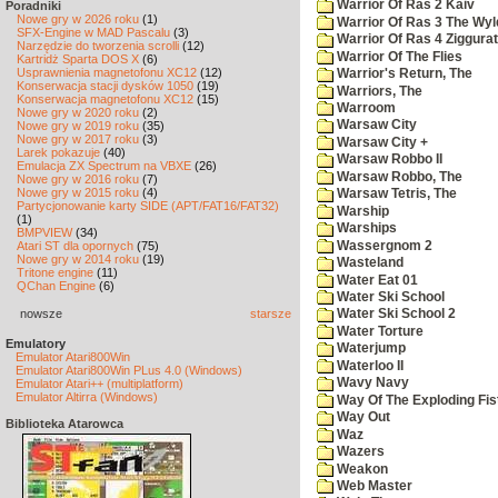
Warrior Of Ras 2 Kaiv
Poradniki
Nowe gry w 2026 roku
(1)
Warrior Of Ras 3 The Wyl
SFX-Engine w MAD Pascalu
(3)
Warrior Of Ras 4 Ziggurat
Narzędzie do tworzenia scrolli
(12)
Warrior Of The Flies
Kartridż Sparta DOS X
(6)
Usprawnienia magnetofonu XC12
(12)
Warrior's Return, The
Konserwacja stacji dysków 1050
(19)
Warriors, The
Konserwacja magnetofonu XC12
(15)
Warroom
Nowe gry w 2020 roku
(2)
Warsaw City
Nowe gry w 2019 roku
(35)
Nowe gry w 2017 roku
(3)
Warsaw City +
Larek pokazuje
(40)
Warsaw Robbo II
Emulacja ZX Spectrum na VBXE
(26)
Warsaw Robbo, The
Nowe gry w 2016 roku
(7)
Nowe gry w 2015 roku
(4)
Warsaw Tetris, The
Partycjonowanie karty SIDE (APT/FAT16/FAT32)
Warship
(1)
Warships
BMPVIEW
(34)
Wassergnom 2
Atari ST dla opornych
(75)
Nowe gry w 2014 roku
(19)
Wasteland
Tritone engine
(11)
Water Eat 01
QChan Engine
(6)
Water Ski School
nowsze
starsze
Water Ski School 2
Water Torture
Emulatory
Waterjump
Emulator Atari800Win
Waterloo II
Emulator Atari800Win PLus 4.0 (Windows)
Wavy Navy
Emulator Atari++ (multiplatform)
Emulator Altirra (Windows)
Way Of The Exploding Fis
Way Out
Biblioteka Atarowca
Waz
Wazers
Weakon
Web Master