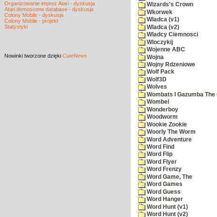
Organizowanie imprez Atari - dyskusja
Wizards's Crown
Atari demoscene database - dyskusja
Wkorwek
Colony Mobile - dyskusja
Wladca (v1)
Colony Mobile - projekt
Statystyki
Wladca (v2)
Wladcy Ciemnosci
Wloczykij
Wojenne ABC
Nowinki
tworzone dzięki
CuteNews
Wojna
Wojny Rdzeniowe
Wolf Pack
Wolf3D
Wolves
Wombats I Gazumba The 
Wombel
Wonderboy
Woodworm
Wookie Zookie
Woorly The Worm
Word Adventure
Word Find
Word Flip
Word Flyer
Word Frenzy
Word Game, The
Word Games
Word Guess
Word Hanger
Word Hunt (v1)
Word Hunt (v2)