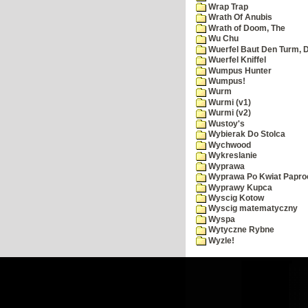
Wrap Trap
Wrath Of Anubis
Wrath of Doom, The
Wu Chu
Wuerfel Baut Den Turm, 
Wuerfel Kniffel
Wumpus Hunter
Wumpus!
Wurm
Wurmi (v1)
Wurmi (v2)
Wustoy's
Wybierak Do Stolca
Wychwood
Wykreslanie
Wyprawa
Wyprawa Po Kwiat Papro
Wyprawy Kupca
Wyscig Kotow
Wyscig matematyczny
Wyspa
Wytyczne Rybne
Wyzle!