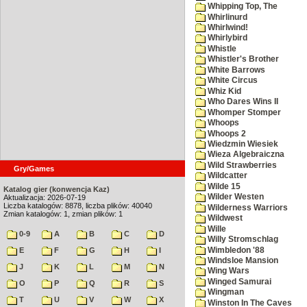
Whipping Top, The
Whirlinurd
Whirlwind!
Whirlybird
Whistle
Whistler's Brother
White Barrows
White Circus
Whiz Kid
Who Dares Wins II
Whomper Stomper
Whoops
Whoops 2
Wiedzmin Wiesiek
Wieza Algebraiczna
Wild Strawberries
Gry/Games
Wildcatter
Wilde 15
Katalog gier (konwencja Kaz)
Wilder Westen
Aktualizacja: 2026-07-19
Liczba katalogów: 8878, liczba plików: 40040
Wilderness Warriors
Zmian katalogów: 1, zmian plików: 1
Wildwest
Wille
0-9
A
B
C
D
Willy Stromschlag
Wimbledon '88
E
F
G
H
I
Windsloe Mansion
J
K
L
M
N
Wing Wars
Winged Samurai
O
P
Q
R
S
Wingman
T
U
V
W
X
Winston In The Caves