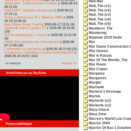
Wall War
KWAS #40 - zabierzcie Atari Portfolio!
z 2026-06-23
Wall, The (v1)
08:12 (0)
KWAS #40 - naprawa retrosprzętu
z 2026-06-21
Wall, The (v2)
17:15 (1)
Wall, The (v3)
Sceny z demosceny #7 z Bigerem i MBR
z 2026-
Wall, The (v4)
06-19 22:08 (0)
Wall, The (v5)
Atari Floppy Image Toolkit
z 2026-06-17 13:51 (9)
Spotkanie online z grupą LST
z 2026-06-16 16:32
Wanderer, The
(16)
Wandering
Recoil zintegrowany z macOS
z 2026-06-13 21:34
Wapniak 2018 Invite
(5)
KWAS #40 odbędzie się w Katowicach
z 2026-06-
War
07 17:59 (25)
War Game Construction 
Commodore po atarowsku
z 2026-05-28 21:50 (21)
War Games
Urządzenie z rekordowo szybką transmisją SIO!
z
War In Russia
2026-05-24 20:57 (116)
War Of The Worlds, The
«« nowsze
starsze »»
War Room
War-Copter
AtariOnline.pl na YouTube
Wargame
Wargames
Wargle!
Warhawk
Warlock's Revenge
Warlok
Warlords (v1)
Warlords (v2)
Warp Attack
Warp Zone
Warren's World Lost Col
Warrior 3000
Pomocnik/Helper
Warrior Of Ras 1 Dunzhin