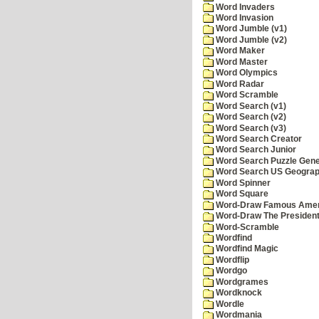
Word Invaders
Word Invasion
Word Jumble (v1)
Word Jumble (v2)
Word Maker
Word Master
Word Olympics
Word Radar
Word Scramble
Word Search (v1)
Word Search (v2)
Word Search (v3)
Word Search Creator
Word Search Junior
Word Search Puzzle Gene
Word Search US Geograph
Word Spinner
Word Square
Word-Draw Famous Amer
Word-Draw The Presiden
Word-Scramble
Wordfind
Wordfind Magic
Wordflip
Wordgo
Wordgrames
Wordknock
Wordle
Wordmania