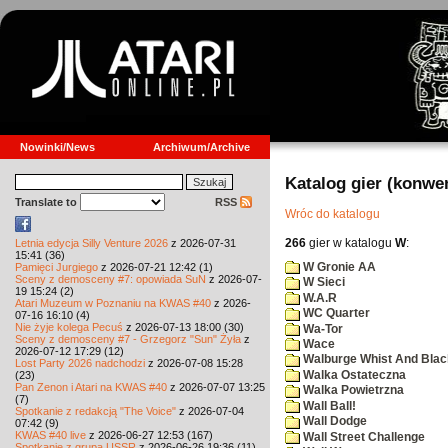
Nowinki/News
Archiwum/Archive
Katalog gier (konwe
Translate to
RSS
Wróc do katalogu
266
gier w katalogu
W
:
Letnia edycja Silly Venture 2026
z 2026-07-31
15:41 (36)
W Gronie AA
Pamięci Jurgiego
z 2026-07-21 12:42 (1)
Sceny z demosceny #7: opowiada SuN
z 2026-07-
W Sieci
19 15:24 (2)
W.A.R
Atari Muzeum w Poznaniu na KWAS #40
z 2026-
WC Quarter
07-16 16:10 (4)
Nie żyje kolega Pecuś
z 2026-07-13 18:00 (30)
Wa-Tor
Sceny z demosceny #7 - Grzegorz "Sun" Żyła
z
Wace
2026-07-12 17:29 (12)
Walburge Whist And Blac
Lost Party 2026 nadchodzi
z 2026-07-08 15:28
Walka Ostateczna
(23)
Pan Zenon i Atari na KWAS #40
z 2026-07-07 13:25
Walka Powietrzna
(7)
Wall Ball!
Spotkanie z redakcją "The Voice"
z 2026-07-04
Wall Dodge
07:42 (9)
KWAS #40 live
z 2026-06-27 12:53 (167)
Wall Street Challenge
Spotkanie z grupą USSR
z 2026-06-26 19:36 (11)