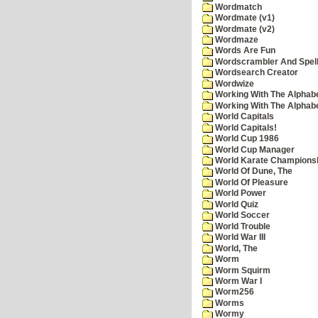
Wordmatch
Wordmate (v1)
Wordmate (v2)
Wordmaze
Words Are Fun
Wordscrambler And Spell
Wordsearch Creator
Wordwize
Working With The Alphabe
Working With The Alphabe
World Capitals
World Capitals!
World Cup 1986
World Cup Manager
World Karate Champions
World Of Dune, The
World Of Pleasure
World Power
World Quiz
World Soccer
World Trouble
World War III
World, The
Worm
Worm Squirm
Worm War I
Worm256
Worms
Wormy