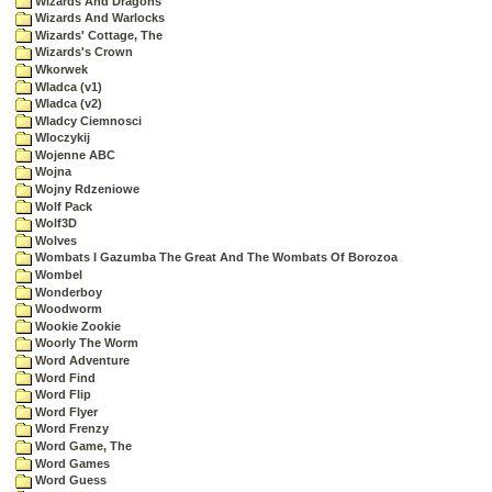
Wizards And Dragons
Wizards And Warlocks
Wizards' Cottage, The
Wizards's Crown
Wkorwek
Wladca (v1)
Wladca (v2)
Wladcy Ciemnosci
Wloczykij
Wojenne ABC
Wojna
Wojny Rdzeniowe
Wolf Pack
Wolf3D
Wolves
Wombats I Gazumba The Great And The Wombats Of Borozoa
Wombel
Wonderboy
Woodworm
Wookie Zookie
Woorly The Worm
Word Adventure
Word Find
Word Flip
Word Flyer
Word Frenzy
Word Game, The
Word Games
Word Guess