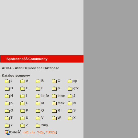
Społeczność/Community
ADDA - Atari Demoscene DAtabase
Katalog scenowy
#
A
B
C
cp
D
E
F
G
gfx
H
I
!info
inne
J
K
L
M
msx
N
O
P
Q
R
S
T
U
V
W
X
Y
Z
ziny
Całość
,
md5
sha
(
7-Zip
,
TUGZip
)