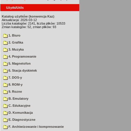
Użytki/Utils
Katalog użytków (konwencja Kaz)
Aktualizacja: 2026-03-12
Liczba katalogów: 2141, liczba plików: 10533
Zmian katalogów: 52, zmian plików: 93
1. Biuro
2. Grafika
3. Muzyka
4. Programowanie
5. Magnetofon
6. Stacja dyskietek
7. DOS-y
8. ROM-y
9. Rozne
B. Emulatory
C. Edukacyjne
D. Komunikacja
E. Diagnostyczne
F. Archiwizowanie i kompresowanie