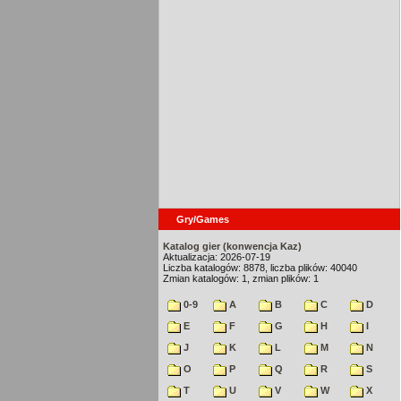
Gry/Games
Katalog gier (konwencja Kaz)
Aktualizacja: 2026-07-19
Liczba katalogów: 8878, liczba plików: 40040
Zmian katalogów: 1, zmian plików: 1
0-9
A
B
C
D
E
F
G
H
I
J
K
L
M
N
O
P
Q
R
S
T
U
V
W
X