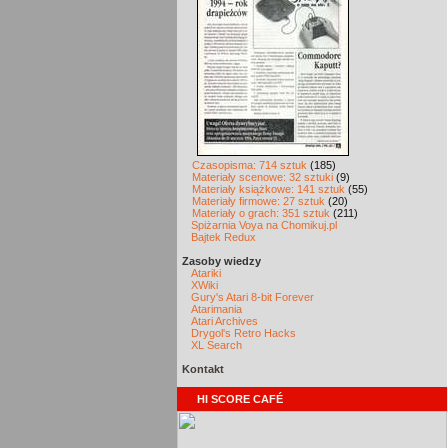
Czasopisma: 714 sztuk
(185)
Materiały scenowe: 32 sztuki
(9)
Materiały książkowe: 141 sztuk
(55)
Materiały firmowe: 27 sztuk
(20)
Materiały o grach: 351 sztuk
(211)
Spiżarnia Voya na Chomikuj.pl
Bajtek Redux
Zasoby wiedzy
Atariki
XWiki
Gury's Atari 8-bit Forever
Atarimania
Atari Archives
Drygol's Retro Hacks
XL Search
Kontakt
HI SCORE CAFÉ