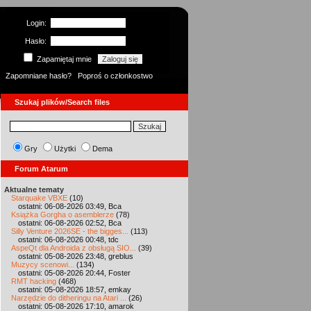
Login:
Hasło:
Zapamiętaj mnie
Zapomniane hasło?
Poproś o członkostwo
Szukaj plików/Search files
Gry
Użytki
Dema
Forum Atarum
Aktualne tematy
Starquake VBXE
(10)
ostatni: 06-08-2026 03:49, Bca
Książka Gorgha o asemblerze
(78)
ostatni: 06-08-2026 02:52, Bca
Silly Venture 2026SE - the bigges...
(113)
ostatni: 06-08-2026 00:48, tdc
AspeQt dla Androida z obsługą SIO...
(39)
ostatni: 05-08-2026 23:48, greblus
Muzycy scenowi...
(134)
ostatni: 05-08-2026 20:44, Foster
RMT hacking
(468)
ostatni: 05-08-2026 18:57, emkay
Narzędzie do ditheringu na Atari ...
(26)
ostatni: 05-08-2026 17:10, amarok