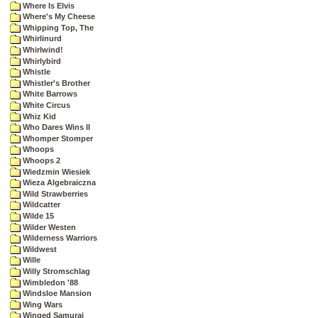
Where Is Elvis
Where's My Cheese
Whipping Top, The
Whirlinurd
Whirlwind!
Whirlybird
Whistle
Whistler's Brother
White Barrows
White Circus
Whiz Kid
Who Dares Wins II
Whomper Stomper
Whoops
Whoops 2
Wiedzmin Wiesiek
Wieza Algebraiczna
Wild Strawberries
Wildcatter
Wilde 15
Wilder Westen
Wilderness Warriors
Wildwest
Wille
Willy Stromschlag
Wimbledon '88
Windsloe Mansion
Wing Wars
Winged Samurai