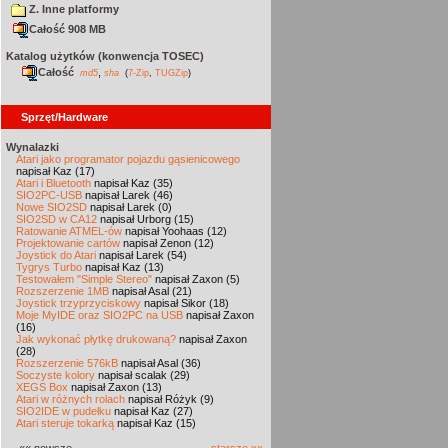
Z. Inne platformy
Całość 908 MB
Katalog użytków (konwencja TOSEC)
Całość
,
md5
sha
(
7-Zip
,
TUGZip
)
Sprzęt/Hardware
Wynalazki
Atari jako programator pojazdu gąsienicowego
napisał Kaz (17)
Atari i Bluetooth
napisał Kaz (35)
SIO2PC-USB
napisał Larek (46)
Nowe SIO2SD
napisał Larek (0)
SIO2SD w CA12
napisał Urborg (15)
Ratowanie ATMEL-ów
napisał Yoohaas (12)
Projektowanie cartów
napisał Zenon (12)
Joystick do Atari
napisał Larek (54)
Tygrys Turbo
napisał Kaz (13)
Testowałem "Simple Stereo"
napisał Zaxon (5)
Rozszerzenie 1MB
napisał Asal (21)
Joystick trzyprzyciskowy
napisał Sikor (18)
Moje MyIDE oraz SIO2PC na USB
napisał Zaxon
(16)
Jak wykonać płytkę drukowaną?
napisał Zaxon
(28)
Rozszerzenie 576kB
napisał Asal (36)
Soczyste kolory
napisał scalak (29)
XEGS Box
napisał Zaxon (13)
Atari w różnych rolach
napisał Różyk (9)
SIO2IDE w pudełku
napisał Kaz (27)
Atari steruje tokarką
napisał Kaz (15)