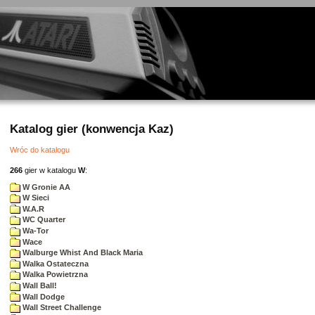
Katalog gier (konwencja Kaz)
Wróc do katalogu
266
gier w katalogu
W
:
W Gronie AA
W Sieci
W.A.R
WC Quarter
Wa-Tor
Wace
Walburge Whist And Black Maria
Walka Ostateczna
Walka Powietrzna
Wall Ball!
Wall Dodge
Wall Street Challenge