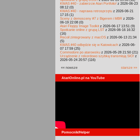
KWAS #40 - zabierzcie Atari Portfolio!
z 2026-06-23
08:12 (0)
KWAS #40 - naprawa retrosprzętu
z 2026-06-21
17:15 (1)
Sceny z demosceny #7 z Bigerem i MBR
z 2026-
06-19 22:08 (0)
Atari Floppy Image Toolkit
z 2026-06-17 13:51 (9)
Spotkanie online z grupą LST
z 2026-06-16 16:32
(16)
Recoil zintegrowany z macOS
z 2026-06-13 21:34
(5)
KWAS #40 odbędzie się w Katowicach
z 2026-06-
07 17:59 (25)
Commodore po atarowsku
z 2026-05-28 21:50 (21)
Urządzenie z rekordowo szybką transmisją SIO!
z
2026-05-24 20:57 (116)
«« nowsze
starsze »»
AtariOnline.pl na YouTube
Pomocnik/Helper