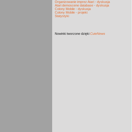
Organizowanie imprez Atari - dyskusja
Atari demoscene database - dyskusja
Colony Mobile - dyskusja
Colony Mobile - projekt
Statystyki
Nowinki
tworzone dzięki
CuteNews