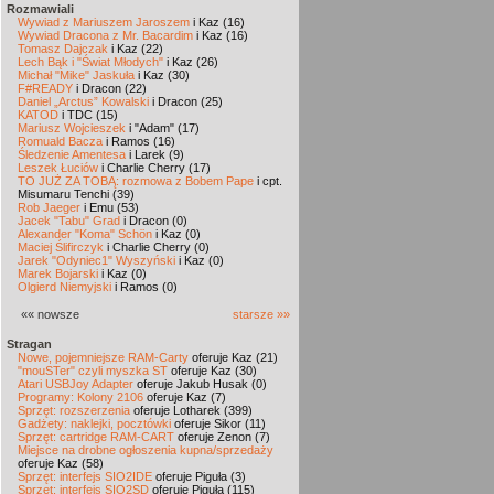
Rozmawiali
Wywiad z Mariuszem Jaroszem
i Kaz (16)
Wywiad Dracona z Mr. Bacardim
i Kaz (16)
Tomasz Dajczak
i Kaz (22)
Lech Bąk i "Świat Młodych"
i Kaz (26)
Michał "Mike" Jaskuła
i Kaz (30)
F#READY
i Dracon (22)
Daniel „Arctus” Kowalski
i Dracon (25)
KATOD
i TDC (15)
Mariusz Wojcieszek
i "Adam" (17)
Romuald Bacza
i Ramos (16)
Śledzenie Amentesa
i Larek (9)
Leszek Łuciów
i Charlie Cherry (17)
TO JUŻ ZA TOBĄ: rozmowa z Bobem Pape
i cpt.
Misumaru Tenchi (39)
Rob Jaeger
i Emu (53)
Jacek "Tabu" Grad
i Dracon (0)
Alexander "Koma" Schön
i Kaz (0)
Maciej Ślifirczyk
i Charlie Cherry (0)
Jarek "Odyniec1" Wyszyński
i Kaz (0)
Marek Bojarski
i Kaz (0)
Olgierd Niemyjski
i Ramos (0)
«« nowsze
starsze »»
Stragan
Nowe, pojemniejsze RAM-Carty
oferuje Kaz (21)
"mouSTer" czyli myszka ST
oferuje Kaz (30)
Atari USBJoy Adapter
oferuje Jakub Husak (0)
Programy: Kolony 2106
oferuje Kaz (7)
Sprzęt: rozszerzenia
oferuje Lotharek (399)
Gadżety: naklejki, pocztówki
oferuje Sikor (11)
Sprzęt: cartridge RAM-CART
oferuje Zenon (7)
Miejsce na drobne ogłoszenia kupna/sprzedaży
oferuje Kaz (58)
Sprzęt: interfejs SIO2IDE
oferuje Piguła (3)
Sprzęt: interfejs SIO2SD
oferuje Piguła (115)