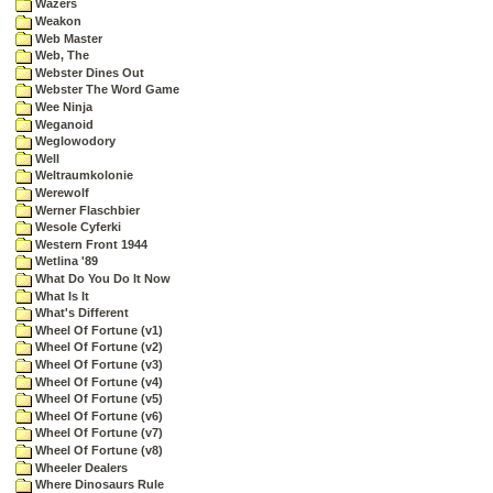
Wazers
Weakon
Web Master
Web, The
Webster Dines Out
Webster The Word Game
Wee Ninja
Weganoid
Weglowodory
Well
Weltraumkolonie
Werewolf
Werner Flaschbier
Wesole Cyferki
Western Front 1944
Wetlina '89
What Do You Do It Now
What Is It
What's Different
Wheel Of Fortune (v1)
Wheel Of Fortune (v2)
Wheel Of Fortune (v3)
Wheel Of Fortune (v4)
Wheel Of Fortune (v5)
Wheel Of Fortune (v6)
Wheel Of Fortune (v7)
Wheel Of Fortune (v8)
Wheeler Dealers
Where Dinosaurs Rule