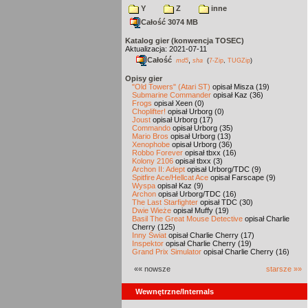
Y
Z
inne
Całość 3074 MB
Katalog gier (konwencja TOSEC)
Aktualizacja: 2021-07-11
Całość
,
md5
sha
(
7-Zip
,
TUGZip
)
Opisy gier
"Old Towers" (Atari ST)
opisał Misza (19)
Submarine Commander
opisał Kaz (36)
Frogs
opisał Xeen (0)
Choplifter!
opisał Urborg (0)
Joust
opisał Urborg (17)
Commando
opisał Urborg (35)
Mario Bros
opisał Urborg (13)
Xenophobe
opisał Urborg (36)
Robbo Forever
opisał tbxx (16)
Kolony 2106
opisał tbxx (3)
Archon II: Adept
opisał Urborg/TDC (9)
Spitfire Ace/Hellcat Ace
opisał Farscape (9)
Wyspa
opisał Kaz (9)
Archon
opisał Urborg/TDC (16)
The Last Starfighter
opisał TDC (30)
Dwie Wieże
opisał Muffy (19)
Basil The Great Mouse Detective
opisał Charlie
Cherry (125)
Inny Świat
opisał Charlie Cherry (17)
Inspektor
opisał Charlie Cherry (19)
Grand Prix Simulator
opisał Charlie Cherry (16)
«« nowsze
starsze »»
Wewnętrzne/Internals