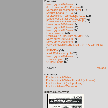
Poradniki
Nowe gry w 2026 roku
(1)
SFX-Engine w MAD Pascalu
(3)
Narzędzie do tworzenia scrolli
(12)
Kartridż Sparta DOS X
(6)
Usprawnienia magnetofonu XC12
(12)
Konserwacja stacji dysków 1050
(19)
Konserwacja magnetofonu XC12
(15)
Nowe gry w 2020 roku
(2)
Nowe gry w 2019 roku
(35)
Nowe gry w 2017 roku
(3)
Larek pokazuje
(40)
Emulacja ZX Spectrum na VBXE
(26)
Nowe gry w 2016 roku
(7)
Nowe gry w 2015 roku
(4)
Partycjonowanie karty SIDE (APT/FAT16/FAT32)
(1)
BMPVIEW
(34)
Atari ST dla opornych
(75)
Nowe gry w 2014 roku
(19)
Tritone engine
(11)
QChan Engine
(6)
nowsze
starsze
Emulatory
Emulator Atari800Win
Emulator Atari800Win PLus 4.0 (Windows)
Emulator Atari++ (multiplatform)
Emulator Altirra (Windows)
Biblioteka Atarowca