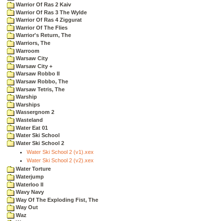
Warrior Of Ras 2 Kaiv
Warrior Of Ras 3 The Wylde
Warrior Of Ras 4 Ziggurat
Warrior Of The Flies
Warrior's Return, The
Warriors, The
Warroom
Warsaw City
Warsaw City +
Warsaw Robbo II
Warsaw Robbo, The
Warsaw Tetris, The
Warship
Warships
Wassergnom 2
Wasteland
Water Eat 01
Water Ski School
Water Ski School 2
Water Ski School 2 (v1).xex
Water Ski School 2 (v2).xex
Water Torture
Waterjump
Waterloo II
Wavy Navy
Way Of The Exploding Fist, The
Way Out
Waz