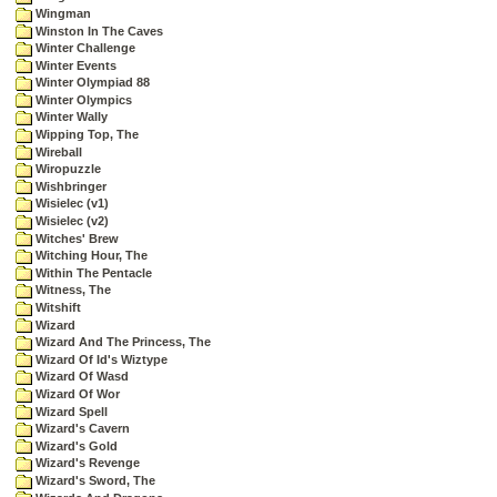
Wingman
Winston In The Caves
Winter Challenge
Winter Events
Winter Olympiad 88
Winter Olympics
Winter Wally
Wipping Top, The
Wireball
Wiropuzzle
Wishbringer
Wisielec (v1)
Wisielec (v2)
Witches' Brew
Witching Hour, The
Within The Pentacle
Witness, The
Witshift
Wizard
Wizard And The Princess, The
Wizard Of Id's Wiztype
Wizard Of Wasd
Wizard Of Wor
Wizard Spell
Wizard's Cavern
Wizard's Gold
Wizard's Revenge
Wizard's Sword, The