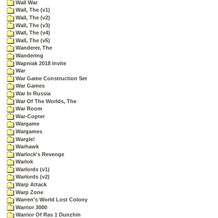
Wall War
Wall, The (v1)
Wall, The (v2)
Wall, The (v3)
Wall, The (v4)
Wall, The (v5)
Wanderer, The
Wandering
Wapniak 2018 Invite
War
War Game Construction Set
War Games
War In Russia
War Of The Worlds, The
War Room
War-Copter
Wargame
Wargames
Wargle!
Warhawk
Warlock's Revenge
Warlok
Warlords (v1)
Warlords (v2)
Warp Attack
Warp Zone
Warren's World Lost Colony
Warrior 3000
Warrior Of Ras 1 Dunzhin