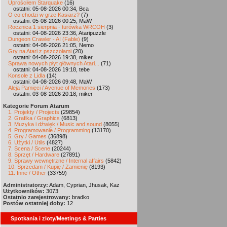
Uprościłem Starquake
(16)
ostatni: 05-08-2026 00:34, Bca
O co chodzi w grze Kasiarz?
(7)
ostatni: 05-08-2026 00:25, MaW
Rocznica 1 sierpnia - turówka WRCOH
(3)
ostatni: 04-08-2026 23:36, Ataripuzzle
Dungeon Crawler - AI (Fable)
(9)
ostatni: 04-08-2026 21:05, Nemo
Gry na Atari z pszczołami
(20)
ostatni: 04-08-2026 19:38, miker
Sprawa nowych płyt głównych Atari...
(71)
ostatni: 04-08-2026 19:18, tebe
Konsole z Lidla
(14)
ostatni: 04-08-2026 09:48, MaW
Aleja Pamięci / Avenue of Memories
(173)
ostatni: 03-08-2026 20:18, miker
Kategorie Forum Atarum
1. Projekty / Projects
(29854)
2. Grafika / Graphics
(6813)
3. Muzyka i dźwięk / Music and sound
(8055)
4. Programowanie / Programming
(13170)
5. Gry / Games
(36898)
6. Użytki / Utils
(4827)
7. Scena / Scene
(20244)
8. Sprzęt / Hardware
(27891)
9. Sprawy wewnętrzne / Internal affairs
(5842)
10. Sprzedam / Kupię / Zamienię
(8193)
11. Inne / Other
(33759)
Administratorzy:
Adam, Cyprian, Jhusak, Kaz
Użytkowników:
3073
Ostatnio zarejestrowany:
bradko
Postów ostatniej doby:
12
Spotkania i zloty/Meetings & Parties