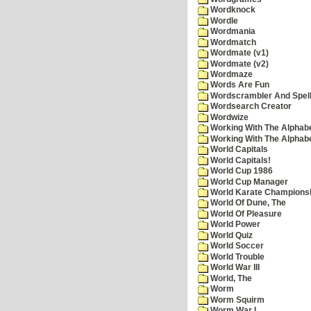
Wordknock
Wordle
Wordmania
Wordmatch
Wordmate (v1)
Wordmate (v2)
Wordmaze
Words Are Fun
Wordscrambler And Spell
Wordsearch Creator
Wordwize
Working With The Alphabe
Working With The Alphabe
World Capitals
World Capitals!
World Cup 1986
World Cup Manager
World Karate Champions
World Of Dune, The
World Of Pleasure
World Power
World Quiz
World Soccer
World Trouble
World War III
World, The
Worm
Worm Squirm
Worm War I