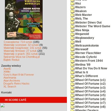
Waz
Wazers
Weakon
Web Master
Web, The
Webster Dines Out
Webster The Word Game
Wee Ninja
Weganoid
Weglowodory
Well
Czasopisma: 714 sztuk
(185)
Materiały scenowe: 32 sztuki
(9)
Weltraumkolonie
Materiały książkowe: 141 sztuk
(55)
Werewolf
Materiały firmowe: 27 sztuk
(20)
Werner Flaschbier
Materiały o grach: 351 sztuk
(211)
Spiżarnia Voya na Chomikuj.pl
Wesole Cyferki
Bajtek Redux
Western Front 1944
Wetlina '89
Zasoby wiedzy
What Do You Do It Now
Atariki
XWiki
What Is It
Gury's Atari 8-bit Forever
What's Different
Atarimania
Wheel Of Fortune (v1)
Atari Archives
Drygol's Retro Hacks
Wheel Of Fortune (v2)
XL Search
Wheel Of Fortune (v3)
Wheel Of Fortune (v4)
Kontakt
Wheel Of Fortune (v5)
Wheel Of Fortune (v6)
HI SCORE CAFÉ
Wheel Of Fortune (v7)
Wheel Of Fortune (v8)
Wheeler Dealers