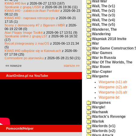
Wall War
KWAS #40 live
z 2026-06-27 12:53 (167)
Wall, The (v1)
Spotkanie z grupą USSR
z 2026-06-26 19:36 (11)
KWAS #40 - zabierzcie Atari Portfolio!
z 2026-06-23
Wall, The (v2)
08:12 (0)
Wall, The (v3)
KWAS #40 - naprawa retrosprzętu
z 2026-06-21
Wall, The (v4)
17:15 (1)
Wall, The (v5)
Sceny z demosceny #7 z Bigerem i MBR
z 2026-
06-19 22:08 (0)
Wanderer, The
Atari Floppy Image Toolkit
z 2026-06-17 13:51 (9)
Wandering
Spotkanie online z grupą LST
z 2026-06-16 16:32
Wapniak 2018 Invite
(17)
Recoil zintegrowany z macOS
z 2026-06-13 21:34
War
(5)
War Game Construction 
KWAS #40 odbędzie się w Katowicach
z 2026-06-
War Games
07 17:59 (25)
War In Russia
Commodore po atarowsku
z 2026-05-28 21:50 (21)
War Of The Worlds, The
«« nowsze
starsze »»
War Room
War-Copter
AtariOnline.pl na YouTube
Wargame
Wargame (s1).atr
Wargame (s2).atr
Wargame (s3).atr
Wargame.txt
Wargames
Wargle!
Warhawk
Warlock's Revenge
Warlok
Warlords (v1)
Pomocnik/Helper
Warlords (v2)
Warp Attack