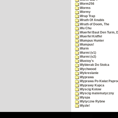
Worm256
Worms
Wormy
Wrap Trap
Wrath Of Anubis
Wrath of Doom, The
Wu Chu
Wuerfel Baut Den Turm, 
Wuerfel Kniffel
Wumpus Hunter
Wumpus!
Wurm
Wurmi (v1)
Wurmi (v2)
Wustoy's
Wybierak Do Stolca
Wychwood
Wykreslanie
Wyprawa
Wyprawa Po Kwiat Papro
Wyprawy Kupca
Wyscig Kotow
Wyscig matematyczny
Wyspa
Wytyczne Rybne
Wyzle!