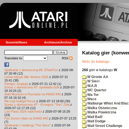
Nowinki/News
Archiwum/Archive
Katalog gier (konwe
Translate to
RSS
Wróc do katalogu
266
gier w katalogu
W
:
Spotkanie z demosceną #9: STeel/Tori
z 2026-08-
07 20:49 (12)
W Gronie AA
Letnia edycja Silly Venture 2026
z 2026-07-31
15:41 (38)
W Sieci
Pamięci Jurgiego
z 2026-07-21 12:42 (1)
W.A.R
Sceny z demosceny #7: opowiada SuN
z 2026-07-
WC Quarter
19 15:24 (2)
Atari Muzeum w Poznaniu na KWAS #40
z 2026-
Wa-Tor
07-16 16:10 (4)
Wace
Nie żyje kolega Pecuś
z 2026-07-13 18:00 (30)
Walburge Whist And Blac
Sceny z demosceny #7 - Grzegorz "Sun" Żyła
z
Walka Ostateczna
2026-07-12 17:29 (12)
Lost Party 2026 nadchodzi
z 2026-07-08 15:28
Walka Powietrzna
(23)
Wall Ball!
Pan Zenon i Atari na KWAS #40
z 2026-07-07 13:25
Wall Dodge
(7)
Spotkanie z redakcją "The Voice"
z 2026-07-04
Wall Street Challenge
07:42 (9)