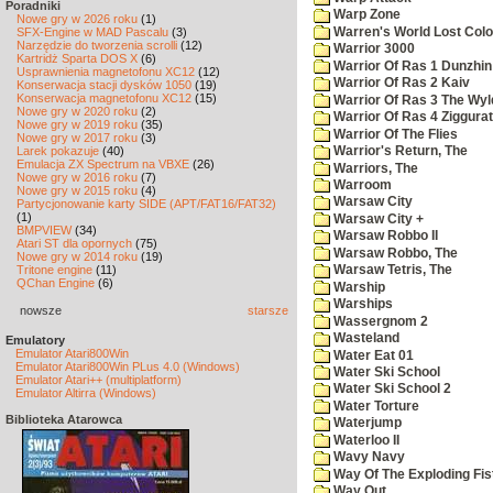
Poradniki
Warp Zone
Nowe gry w 2026 roku
(1)
Warren's World Lost Col
SFX-Engine w MAD Pascalu
(3)
Narzędzie do tworzenia scrolli
(12)
Warrior 3000
Kartridż Sparta DOS X
(6)
Warrior Of Ras 1 Dunzhin
Usprawnienia magnetofonu XC12
(12)
Warrior Of Ras 2 Kaiv
Konserwacja stacji dysków 1050
(19)
Konserwacja magnetofonu XC12
(15)
Warrior Of Ras 3 The Wyl
Nowe gry w 2020 roku
(2)
Warrior Of Ras 4 Ziggurat
Nowe gry w 2019 roku
(35)
Warrior Of The Flies
Nowe gry w 2017 roku
(3)
Larek pokazuje
(40)
Warrior's Return, The
Emulacja ZX Spectrum na VBXE
(26)
Warriors, The
Nowe gry w 2016 roku
(7)
Warroom
Nowe gry w 2015 roku
(4)
Warsaw City
Partycjonowanie karty SIDE (APT/FAT16/FAT32)
(1)
Warsaw City +
BMPVIEW
(34)
Warsaw Robbo II
Atari ST dla opornych
(75)
Warsaw Robbo, The
Nowe gry w 2014 roku
(19)
Tritone engine
(11)
Warsaw Tetris, The
QChan Engine
(6)
Warship
Warships
nowsze
starsze
Wassergnom 2
Wasteland
Emulatory
Emulator Atari800Win
Water Eat 01
Emulator Atari800Win PLus 4.0 (Windows)
Water Ski School
Emulator Atari++ (multiplatform)
Water Ski School 2
Emulator Altirra (Windows)
Water Torture
Biblioteka Atarowca
Waterjump
Waterloo II
Wavy Navy
Way Of The Exploding Fis
Way Out