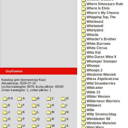
Where Dinosaurs Rule
Where Is Elvis
Where's My Cheese
Whipping Top, The
Whirlinurd
Whirlwind!
Whirlybird
Whistle
Whistler's Brother
White Barrows
White Circus
Whiz Kid
Who Dares Wins II
Whomper Stomper
Whoops
Whoops 2
Gry/Games
Wiedzmin Wiesiek
Wieza Algebraiczna
Katalog gier (konwencja Kaz)
Aktualizacja: 2026-07-19
Wild Strawberries
Liczba katalogów: 8878, liczba plików: 40040
Wildcatter
Zmian katalogów: 1, zmian plików: 1
Wilde 15
Wilder Westen
0-9
A
B
C
D
Wilderness Warriors
E
F
G
H
I
Wildwest
Wille
J
K
L
M
N
Willy Stromschlag
Wimbledon '88
O
P
Q
R
S
Windsloe Mansion
T
U
V
W
X
Wing Wars