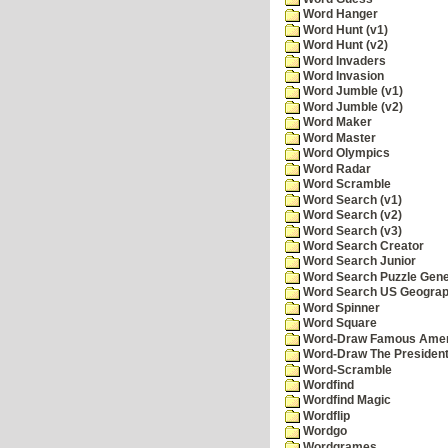
Word Hanger
Word Hunt (v1)
Word Hunt (v2)
Word Invaders
Word Invasion
Word Jumble (v1)
Word Jumble (v2)
Word Maker
Word Master
Word Olympics
Word Radar
Word Scramble
Word Search (v1)
Word Search (v2)
Word Search (v3)
Word Search Creator
Word Search Junior
Word Search Puzzle Gene
Word Search US Geograph
Word Spinner
Word Square
Word-Draw Famous Amer
Word-Draw The Presiden
Word-Scramble
Wordfind
Wordfind Magic
Wordflip
Wordgo
Wordgrames