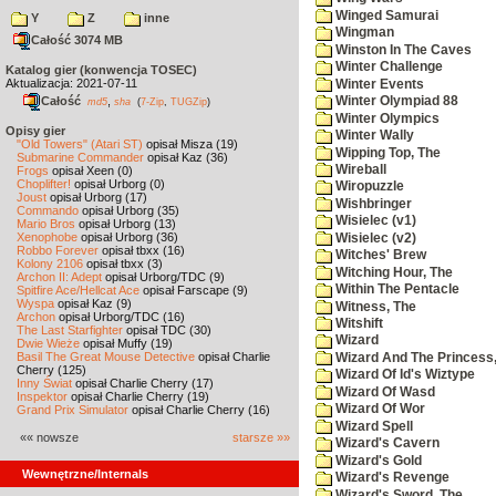
Winged Samurai
Y
Z
inne
Wingman
Całość 3074 MB
Winston In The Caves
Winter Challenge
Katalog gier (konwencja TOSEC)
Aktualizacja: 2021-07-11
Winter Events
Całość
,
Winter Olympiad 88
md5
sha
(
7-Zip
,
TUGZip
)
Winter Olympics
Opisy gier
Winter Wally
"Old Towers" (Atari ST)
opisał Misza (19)
Wipping Top, The
Submarine Commander
opisał Kaz (36)
Wireball
Frogs
opisał Xeen (0)
Choplifter!
opisał Urborg (0)
Wiropuzzle
Joust
opisał Urborg (17)
Wishbringer
Commando
opisał Urborg (35)
Wisielec (v1)
Mario Bros
opisał Urborg (13)
Xenophobe
opisał Urborg (36)
Wisielec (v2)
Robbo Forever
opisał tbxx (16)
Witches' Brew
Kolony 2106
opisał tbxx (3)
Witching Hour, The
Archon II: Adept
opisał Urborg/TDC (9)
Within The Pentacle
Spitfire Ace/Hellcat Ace
opisał Farscape (9)
Wyspa
opisał Kaz (9)
Witness, The
Archon
opisał Urborg/TDC (16)
Witshift
The Last Starfighter
opisał TDC (30)
Wizard
Dwie Wieże
opisał Muffy (19)
Basil The Great Mouse Detective
opisał Charlie
Wizard And The Princess
Cherry (125)
Wizard Of Id's Wiztype
Inny Świat
opisał Charlie Cherry (17)
Wizard Of Wasd
Inspektor
opisał Charlie Cherry (19)
Wizard Of Wor
Grand Prix Simulator
opisał Charlie Cherry (16)
Wizard Spell
«« nowsze
starsze »»
Wizard's Cavern
Wizard's Gold
Wewnętrzne/Internals
Wizard's Revenge
Wizard's Sword, The