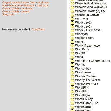
Organizowanie imprez Atari - dyskusja
Wizards And Dragons
Atari demoscene database - dyskusja
Wizards And Warlocks
Colony Mobile - dyskusja
Wizards' Cottage, The
Colony Mobile - projekt
Statystyki
Wizards's Crown
Wkorwek
Wladca (v1)
Wladca (v2)
Nowinki
tworzone dzięki
CuteNews
Wladcy Ciemnosci
Wloczykij
Wojenne ABC
Wojna
Wojny Rdzeniowe
Wolf Pack
Wolf3D
Wolves
Wombats I Gazumba The 
Wombel
Wonderboy
Woodworm
Wookie Zookie
Woorly The Worm
Word Adventure
Word Find
Word Flip
Word Flyer
Word Frenzy
Word Game, The
Word Games
Word Guess