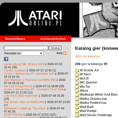
Nowinki/News
Archiwum/Archive
Katalog gier (konwe
Translate to
RSS
Wróc do katalogu
266
gier w katalogu
W
:
Letnia edycja Silly Venture 2026
z 2026-07-31
15:41 (36)
W Gronie AA
Pamięci Jurgiego
z 2026-07-21 12:42 (1)
Sceny z demosceny #7: opowiada SuN
z 2026-07-
W Sieci
19 15:24 (2)
W.A.R
Atari Muzeum w Poznaniu na KWAS #40
z 2026-
WC Quarter
07-16 16:10 (4)
Nie żyje kolega Pecuś
z 2026-07-13 18:00 (30)
Wa-Tor
Sceny z demosceny #7 - Grzegorz "Sun" Żyła
z
Wace
2026-07-12 17:29 (12)
Walburge Whist And Blac
Lost Party 2026 nadchodzi
z 2026-07-08 15:28
Walka Ostateczna
(23)
Pan Zenon i Atari na KWAS #40
z 2026-07-07 13:25
Walka Powietrzna
(7)
Wall Ball!
Spotkanie z redakcją "The Voice"
z 2026-07-04
Wall Dodge
07:42 (9)
KWAS #40 live
z 2026-06-27 12:53 (167)
Wall Street Challenge
Spotkanie z grupą USSR
z 2026-06-26 19:36 (11)