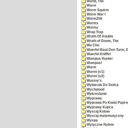
World, The
Worm
Worm Squirm
Worm War I
Worm256
Worms
Wormy
Wrap Trap
Wrath Of Anubis
Wrath of Doom, The
Wu Chu
Wuerfel Baut Den Turm, 
Wuerfel Kniffel
Wumpus Hunter
Wumpus!
Wurm
Wurmi (v1)
Wurmi (v2)
Wustoy's
Wybierak Do Stolca
Wychwood
Wykreslanie
Wyprawa
Wyprawa Po Kwiat Papro
Wyprawy Kupca
Wyscig Kotow
Wyscig matematyczny
Wyspa
Wytyczne Rybne