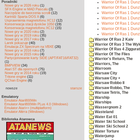
Poradniki
Warrior Of Ras 1 Dunzh
Nowe gry w 2026 roku
(1)
Warrior Of Ras 1 Dunz
SFX-Engine w MAD Pascalu
(3)
Narzędzie do tworzenia scrolli
(12)
Warrior Of Ras 1 Dunzh
Kartridż Sparta DOS X
(6)
Warrior Of Ras 1 Dunz
Usprawnienia magnetofonu XC12
(12)
Warrior Of Ras 1 Dunzh
Konserwacja stacji dysków 1050
(19)
Konserwacja magnetofonu XC12
(15)
Warrior Of Ras 1 Dunz
Nowe gry w 2020 roku
(2)
Warrior Of Ras 1 Dunz
Nowe gry w 2019 roku
(35)
Nowe gry w 2017 roku
(3)
Warrior Of Ras 2 Kaiv
Larek pokazuje
(40)
Warrior Of Ras 3 The Wyl
Emulacja ZX Spectrum na VBXE
(26)
Warrior Of Ras 4 Ziggurat
Nowe gry w 2016 roku
(7)
Warrior Of The Flies
Nowe gry w 2015 roku
(4)
Partycjonowanie karty SIDE (APT/FAT16/FAT32)
Warrior's Return, The
(1)
Warriors, The
BMPVIEW
(34)
Warroom
Atari ST dla opornych
(75)
Nowe gry w 2014 roku
(19)
Warsaw City
Tritone engine
(11)
Warsaw City +
QChan Engine
(6)
Warsaw Robbo II
Warsaw Robbo, The
nowsze
starsze
Warsaw Tetris, The
Emulatory
Warship
Emulator Atari800Win
Warships
Emulator Atari800Win PLus 4.0 (Windows)
Wassergnom 2
Emulator Atari++ (multiplatform)
Emulator Altirra (Windows)
Wasteland
Water Eat 01
Biblioteka Atarowca
Water Ski School
Water Ski School 2
Water Torture
Waterjump