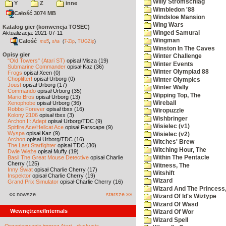
Willy Stromschlag
Y
Z
inne
Wimbledon '88
Całość 3074 MB
Windsloe Mansion
Wing Wars
Katalog gier (konwencja TOSEC)
Winged Samurai
Aktualizacja: 2021-07-11
Wingman
Całość
,
md5
sha
(
7-Zip
,
TUGZip
)
Winston In The Caves
Opisy gier
Winter Challenge
"Old Towers" (Atari ST)
opisał Misza (19)
Winter Events
Submarine Commander
opisał Kaz (36)
Winter Olympiad 88
Frogs
opisał Xeen (0)
Choplifter!
opisał Urborg (0)
Winter Olympics
Joust
opisał Urborg (17)
Winter Wally
Commando
opisał Urborg (35)
Wipping Top, The
Mario Bros
opisał Urborg (13)
Wireball
Xenophobe
opisał Urborg (36)
Robbo Forever
opisał tbxx (16)
Wiropuzzle
Kolony 2106
opisał tbxx (3)
Wishbringer
Archon II: Adept
opisał Urborg/TDC (9)
Wisielec (v1)
Spitfire Ace/Hellcat Ace
opisał Farscape (9)
Wyspa
opisał Kaz (9)
Wisielec (v2)
Archon
opisał Urborg/TDC (16)
Witches' Brew
The Last Starfighter
opisał TDC (30)
Witching Hour, The
Dwie Wieże
opisał Muffy (19)
Basil The Great Mouse Detective
opisał Charlie
Within The Pentacle
Cherry (125)
Witness, The
Inny Świat
opisał Charlie Cherry (17)
Witshift
Inspektor
opisał Charlie Cherry (19)
Wizard
Grand Prix Simulator
opisał Charlie Cherry (16)
Wizard And The Princess
«« nowsze
starsze »»
Wizard Of Id's Wiztype
Wizard Of Wasd
Wewnętrzne/Internals
Wizard Of Wor
Wizard Spell