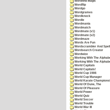
Wordfind Magic
Wordflip
Wordgo
Wordgrames
Wordknock
Wordle
Wordmania
Wordmatch
Wordmate (v1)
Wordmate (v2)
Wordmaze
Words Are Fun
Wordscrambler And Spell
Wordsearch Creator
Wordwize
Working With The Alphabe
Working With The Alphabe
World Capitals
World Capitals!
World Cup 1986
World Cup Manager
World Karate Champions
World Of Dune, The
World Of Pleasure
World Power
World Quiz
World Soccer
World Trouble
World War III