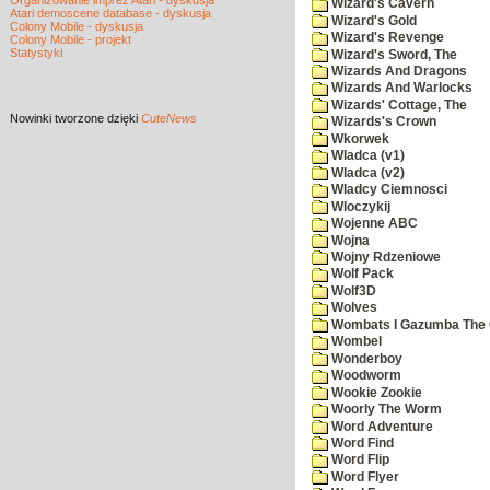
Organizowanie imprez Atari - dyskusja
Wizard's Cavern
Atari demoscene database - dyskusja
Wizard's Gold
Colony Mobile - dyskusja
Wizard's Revenge
Colony Mobile - projekt
Statystyki
Wizard's Sword, The
Wizards And Dragons
Wizards And Warlocks
Wizards' Cottage, The
Nowinki
tworzone dzięki
CuteNews
Wizards's Crown
Wkorwek
Wladca (v1)
Wladca (v2)
Wladcy Ciemnosci
Wloczykij
Wojenne ABC
Wojna
Wojny Rdzeniowe
Wolf Pack
Wolf3D
Wolves
Wombats I Gazumba The 
Wombel
Wonderboy
Woodworm
Wookie Zookie
Woorly The Worm
Word Adventure
Word Find
Word Flip
Word Flyer