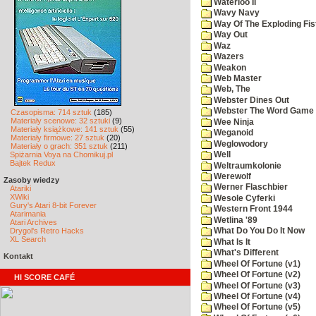
Waterloo II
Wavy Navy
Way Of The Exploding Fis
Way Out
Waz
Wazers
Weakon
Web Master
Web, The
Webster Dines Out
Webster The Word Game
Czasopisma: 714 sztuk
(185)
Materiały scenowe: 32 sztuki
(9)
Wee Ninja
Materiały książkowe: 141 sztuk
(55)
Weganoid
Materiały firmowe: 27 sztuk
(20)
Weglowodory
Materiały o grach: 351 sztuk
(211)
Spiżarnia Voya na Chomikuj.pl
Well
Bajtek Redux
Weltraumkolonie
Werewolf
Zasoby wiedzy
Werner Flaschbier
Atariki
XWiki
Wesole Cyferki
Gury's Atari 8-bit Forever
Western Front 1944
Atarimania
Wetlina '89
Atari Archives
Drygol's Retro Hacks
What Do You Do It Now
XL Search
What Is It
What's Different
Kontakt
Wheel Of Fortune (v1)
Wheel Of Fortune (v2)
HI SCORE CAFÉ
Wheel Of Fortune (v3)
Wheel Of Fortune (v4)
Wheel Of Fortune (v5)