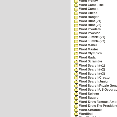
Word Frenzy
Word Game, The
Word Games
Word Guess
Word Hanger
Word Hunt (v1)
Word Hunt (v2)
Word Invaders
Word Invasion
Word Jumble (v1)
Word Jumble (v2)
Word Maker
Word Master
Word Olympics
Word Radar
Word Scramble
Word Search (v1)
Word Search (v2)
Word Search (v3)
Word Search Creator
Word Search Junior
Word Search Puzzle Gene
Word Search US Geograph
Word Spinner
Word Square
Word-Draw Famous Amer
Word-Draw The Presiden
Word-Scramble
Wordfind