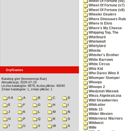
Wheel Of Fortune (v6)
Wheel Of Fortune (v7)
Wheel Of Fortune (v8)
Wheeler Dealers
Where Dinosaurs Rule
Where Is Elvis
Where's My Cheese
Whipping Top, The
Whirlinurd
Whirlwind!
Whirlybird
Whistle
Whistler's Brother
White Barrows
White Circus
Whiz Kid
Gry/Games
Who Dares Wins II
Whomper Stomper
Katalog gier (konwencja Kaz)
Aktualizacja: 2026-07-19
Whoops
Liczba katalogów: 8878, liczba plików: 40040
Whoops 2
Zmian katalogów: 1, zmian plików: 1
Wiedzmin Wiesiek
Wieza Algebraiczna
0-9
A
B
C
D
Wild Strawberries
E
F
G
H
I
Wildcatter
Wilde 15
J
K
L
M
N
Wilder Westen
Wilderness Warriors
O
P
Q
R
S
Wildwest
T
U
V
W
X
Wille