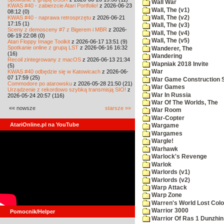
Wall War
KWAS #40 - zabierzcie Atari Portfolio!
z 2026-06-23
Wall, The (v1)
08:12 (0)
KWAS #40 - naprawa retrosprzętu
z 2026-06-21
Wall, The (v2)
17:15 (1)
Wall, The (v3)
Sceny z demosceny #7 z Bigerem i MBR
z 2026-
Wall, The (v4)
06-19 22:08 (0)
Wall, The (v5)
Atari Floppy Image Toolkit
z 2026-06-17 13:51 (9)
Spotkanie online z grupą LST
z 2026-06-16 16:32
Wanderer, The
(16)
Wandering
Recoil zintegrowany z macOS
z 2026-06-13 21:34
Wapniak 2018 Invite
(5)
KWAS #40 odbędzie się w Katowicach
z 2026-06-
War
07 17:59 (25)
War Game Construction 
Commodore po atarowsku
z 2026-05-28 21:50 (21)
War Games
Urządzenie z rekordowo szybką transmisją SIO!
z
War In Russia
2026-05-24 20:57 (116)
War Of The Worlds, The
«« nowsze
starsze »»
War Room
War-Copter
AtariOnline.pl na YouTube
Wargame
Wargames
Wargle!
Warhawk
Warlock's Revenge
Warlok
Warlords (v1)
Warlords (v2)
Warp Attack
Warp Zone
Warren's World Lost Col
Warrior 3000
Pomocnik/Helper
Warrior Of Ras 1 Dunzhin