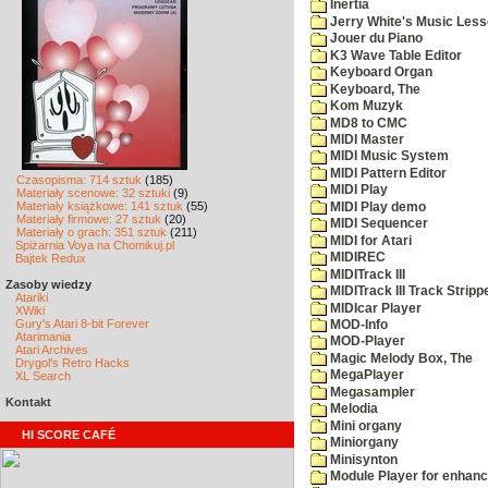
Inertia
Jerry White's Music Les
Jouer du Piano
K3 Wave Table Editor
Keyboard Organ
Keyboard, The
Kom Muzyk
MD8 to CMC
MIDI Master
MIDI Music System
MIDI Pattern Editor
Czasopisma: 714 sztuk
(185)
MIDI Play
Materiały scenowe: 32 sztuki
(9)
Materiały książkowe: 141 sztuk
(55)
MIDI Play demo
Materiały firmowe: 27 sztuk
(20)
MIDI Sequencer
Materiały o grach: 351 sztuk
(211)
MIDI for Atari
Spiżarnia Voya na Chomikuj.pl
MIDIREC
Bajtek Redux
MIDITrack III
Zasoby wiedzy
MIDITrack III Track Stripp
Atariki
MIDIcar Player
XWiki
Gury's Atari 8-bit Forever
MOD-Info
Atarimania
MOD-Player
Atari Archives
Magic Melody Box, The
Drygol's Retro Hacks
MegaPlayer
XL Search
Megasampler
Kontakt
Melodia
Mini organy
HI SCORE CAFÉ
Miniorgany
Minisynton
Module Player for enhan