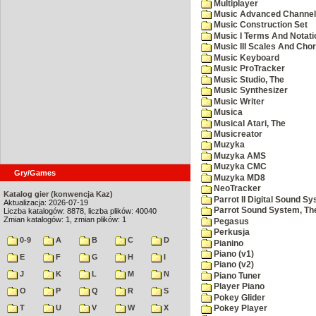
Multiplayer
Music Advanced Channel
Music Construction Set
Music I Terms And Notati
Music III Scales And Cho
Music Keyboard
Music ProTracker
Music Studio, The
Music Synthesizer
Music Writer
Musica
Musical Atari, The
Musicreator
Muzyka
Muzyka AMS
Muzyka CMC
Gry/Games
Muzyka MD8
NeoTracker
Katalog gier (konwencja Kaz)
Parrot II Digital Sound S
Aktualizacja: 2026-07-19
Parrot Sound System, Th
Liczba katalogów: 8878, liczba plików: 40040
Zmian katalogów: 1, zmian plików: 1
Pegasus
Perkusja
0-9
A
B
C
D
Pianino
Piano (v1)
E
F
G
H
I
Piano (v2)
J
K
L
M
N
Piano Tuner
Player Piano
O
P
Q
R
S
Pokey Glider
T
U
V
W
X
Pokey Player