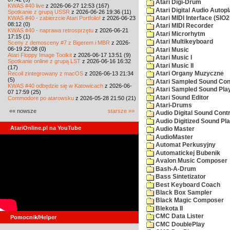
Atari Digi-Drum
KWAS #40 live
z 2026-06-27 12:53 (167)
Atari Digital Audio Autop
Spotkanie z grupą USSR
z 2026-06-26 19:36 (11)
KWAS #40 - zabierzcie Atari Portfolio!
z 2026-06-23
Atari MIDI Interface (SIO2
08:12 (0)
Atari MIDI Recorder
KWAS #40 - naprawa retrosprzętu
z 2026-06-21
Atari Microrhytm
17:15 (1)
Atari Multikeyboard
Sceny z demosceny #7 z Bigerem i MBR
z 2026-
06-19 22:08 (0)
Atari Music
Atari Floppy Image Toolkit
z 2026-06-17 13:51 (9)
Atari Music I
Spotkanie online z grupą LST
z 2026-06-16 16:32
Atari Music II
(17)
Recoil zintegrowany z macOS
z 2026-06-13 21:34
Atari Organy Muzyczne
(5)
Atari Sampled Sound Con
KWAS #40 odbędzie się w Katowicach
z 2026-06-
Atari Sampled Sound Pla
07 17:59 (25)
Atari Sound Editor
Commodore po atarowsku
z 2026-05-28 21:50 (21)
Atari-Drums
«« nowsze
starsze »»
Audio Digital Sound Contr
Audio Digitized Sound Pl
AtariOnline.pl na YouTube
Audio Master
AudioMaster
Automat Perkusyjny
Automatickej Bubenik
Avalon Music Composer
Bash-A-Drum
Bass Sintetizator
Best Keyboard Coach
Black Box Sampler
Black Magic Composer
Blekota II
CMC Data Lister
Pomocnik/Helper
CMC DoublePlay