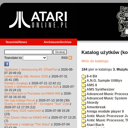
Nowinki/News
Archiwum/Archive
Katalog użytków (k
Translate to
RSS
Wróc do katalogu
184
gier w katalogu
3. Muzyk
Spotkanie z demosceną #9: STeel/Tori
z 2026-08-
07 20:49 (0)
8-4 Bit
Letnia edycja Silly Venture 2026
z 2026-07-31
15:41 (38)
A.N.G. Sample Utilitys
Pamięci Jurgiego
z 2026-07-21 12:42 (1)
AMS II
Sceny z demosceny #7: opowiada SuN
z 2026-07-
AMS Synthesizer
19 15:24 (2)
Atari Muzeum w Poznaniu na KWAS #40
z 2026-
Advanced Music Process
07-16 16:10 (4)
Advanced Music System
Nie żyje kolega Pecuś
z 2026-07-13 18:00 (30)
Akordy
Sceny z demosceny #7 - Grzegorz "Sun" Żyła
z
Amenbreak
2026-07-12 17:29 (12)
Lost Party 2026 nadchodzi
z 2026-07-08 15:28
Amiga module player II
(23)
Antic Music Processor J
Pan Zenon i Atari na KWAS #40
z 2026-07-07 13:25
Antic Music Processor, T
(7)
Spotkanie z redakcją "The Voice"
z 2026-07-04
Atari Bach
07:42 (9)