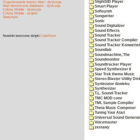
SlightSID Player
Organizowanie imprez Atari - dyskusja
Atari demoscene database - dyskusja
Smart Player
Colony Mobile - dyskusja
Softsynth
Colony Mobile - projekt
Songwriter
Statystyki
Sonic
Sound Digitalizer
Sound Effects
Sound Tracker
Nowinki
tworzone dzięki
CuteNews
Sound Tracker Compiler
Sound Tracker Konwerte
Soundlab
Soundmachine, The
Soundmonitor
Soundtracker Player
Speed Synthesizer II
Star Trek theme Music
Stereo Blaster Utility Dis
Syntezator dzwieku
Synthesizer
T.L. Sound-Tracker
TMC MOD conv
TML Sample Compiler
Theta Music Composer
Tuning Your Atari
Universal Sound Generat
Voicemaster
zestawy