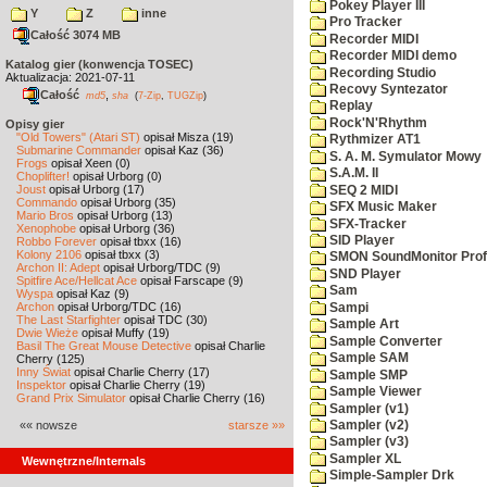
Pokey Player III
Y
Z
inne
Pro Tracker
Całość 3074 MB
Recorder MIDI
Recorder MIDI demo
Katalog gier (konwencja TOSEC)
Recording Studio
Aktualizacja: 2021-07-11
Recovy Syntezator
Całość
,
md5
sha
(
7-Zip
,
TUGZip
)
Replay
Rock'N'Rhythm
Opisy gier
"Old Towers" (Atari ST)
opisał Misza (19)
Rythmizer AT1
Submarine Commander
opisał Kaz (36)
S. A. M. Symulator Mowy
Frogs
opisał Xeen (0)
S.A.M. II
Choplifter!
opisał Urborg (0)
Joust
opisał Urborg (17)
SEQ 2 MIDI
Commando
opisał Urborg (35)
SFX Music Maker
Mario Bros
opisał Urborg (13)
SFX-Tracker
Xenophobe
opisał Urborg (36)
SID Player
Robbo Forever
opisał tbxx (16)
Kolony 2106
opisał tbxx (3)
SMON SoundMonitor Prof
Archon II: Adept
opisał Urborg/TDC (9)
SND Player
Spitfire Ace/Hellcat Ace
opisał Farscape (9)
Sam
Wyspa
opisał Kaz (9)
Archon
opisał Urborg/TDC (16)
Sampi
The Last Starfighter
opisał TDC (30)
Sample Art
Dwie Wieże
opisał Muffy (19)
Sample Converter
Basil The Great Mouse Detective
opisał Charlie
Sample SAM
Cherry (125)
Inny Świat
opisał Charlie Cherry (17)
Sample SMP
Inspektor
opisał Charlie Cherry (19)
Sample Viewer
Grand Prix Simulator
opisał Charlie Cherry (16)
Sampler (v1)
«« nowsze
starsze »»
Sampler (v2)
Sampler (v3)
Sampler XL
Wewnętrzne/Internals
Simple-Sampler Drk