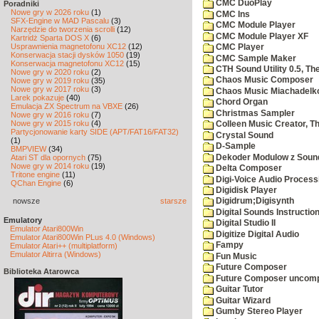
CMC DuoPlay
Poradniki
Nowe gry w 2026 roku
(1)
CMC Ins
SFX-Engine w MAD Pascalu
(3)
CMC Module Player
Narzędzie do tworzenia scrolli
(12)
CMC Module Player XF
Kartridż Sparta DOS X
(6)
Usprawnienia magnetofonu XC12
(12)
CMC Player
Konserwacja stacji dysków 1050
(19)
CMC Sample Maker
Konserwacja magnetofonu XC12
(15)
CTH Sound Utility 0.5, Th
Nowe gry w 2020 roku
(2)
Chaos Music Composer
Nowe gry w 2019 roku
(35)
Nowe gry w 2017 roku
(3)
Chaos Music Miachadelk
Larek pokazuje
(40)
Chord Organ
Emulacja ZX Spectrum na VBXE
(26)
Christmas Sampler
Nowe gry w 2016 roku
(7)
Nowe gry w 2015 roku
(4)
Colleen Music Creator, T
Partycjonowanie karty SIDE (APT/FAT16/FAT32)
Crystal Sound
(1)
D-Sample
BMPVIEW
(34)
Dekoder Modulow z Soun
Atari ST dla opornych
(75)
Nowe gry w 2014 roku
(19)
Delta Composer
Tritone engine
(11)
Digi-Voice Audio Proces
QChan Engine
(6)
Digidisk Player
nowsze
starsze
Digidrum;Digisynth
Digital Sounds Instructi
Emulatory
Digital Studio II
Emulator Atari800Win
Digitize Digital Audio
Emulator Atari800Win PLus 4.0 (Windows)
Fampy
Emulator Atari++ (multiplatform)
Emulator Altirra (Windows)
Fun Music
Future Composer
Biblioteka Atarowca
Future Composer uncomp
Guitar Tutor
Guitar Wizard
Gumby Stereo Player