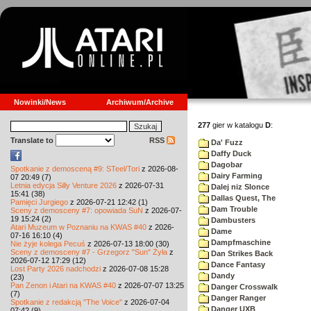
Nowinki/News
Archiwum/Archive
277
gier w katalogu
D
:
Translate to
RSS
Da' Fuzz
Daffy Duck
Dagobar
Spotkanie z demosceną #9: STeel/Tori
z 2026-08-
Dairy Farming
07 20:49 (7)
Letnia edycja Silly Venture 2026
z 2026-07-31
Dalej niz Slonce
15:41 (38)
Dallas Quest, The
Pamięci Jurgiego
z 2026-07-21 12:42 (1)
Dam Trouble
Sceny z demosceny #7: opowiada SuN
z 2026-07-
19 15:24 (2)
Dambusters
Atari Muzeum w Poznaniu na KWAS #40
z 2026-
Dame
07-16 16:10 (4)
Dampfmaschine
Nie żyje kolega Pecuś
z 2026-07-13 18:00 (30)
Sceny z demosceny #7 - Grzegorz "Sun" Żyła
z
Dan Strikes Back
2026-07-12 17:29 (12)
Dance Fantasy
Lost Party 2026 nadchodzi
z 2026-07-08 15:28
Dandy
(23)
Pan Zenon i Atari na KWAS #40
z 2026-07-07 13:25
Danger Crosswalk
(7)
Danger Ranger
Spotkanie z redakcją "The Voice"
z 2026-07-04
Danger UXB
07:42 (9)