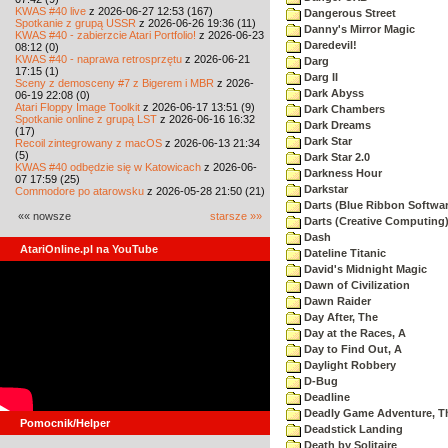
KWAS #40 live
z 2026-06-27 12:53 (167)
Dangerous Street
Spotkanie z grupą USSR
z 2026-06-26 19:36 (11)
Danny's Mirror Magic
KWAS #40 - zabierzcie Atari Portfolio!
z 2026-06-23
Daredevil!
08:12 (0)
KWAS #40 - naprawa retrosprzętu
z 2026-06-21
Darg
17:15 (1)
Darg II
Sceny z demosceny #7 z Bigerem i MBR
z 2026-
Dark Abyss
06-19 22:08 (0)
Atari Floppy Image Toolkit
z 2026-06-17 13:51 (9)
Dark Chambers
Spotkanie online z grupą LST
z 2026-06-16 16:32
Dark Dreams
(17)
Dark Star
Recoil zintegrowany z macOS
z 2026-06-13 21:34
(5)
Dark Star 2.0
KWAS #40 odbędzie się w Katowicach
z 2026-06-
Darkness Hour
07 17:59 (25)
Darkstar
Commodore po atarowsku
z 2026-05-28 21:50 (21)
Darts (Blue Ribbon Softwar
«« nowsze
starsze »»
Darts (Creative Computing
Dash
AtariOnline.pl na YouTube
Dateline Titanic
David's Midnight Magic
Dawn of Civilization
Dawn Raider
Day After, The
Day at the Races, A
Day to Find Out, A
Daylight Robbery
D-Bug
Deadline
Deadly Game Adventure, T
Pomocnik/Helper
Deadstick Landing
Death by Solitaire