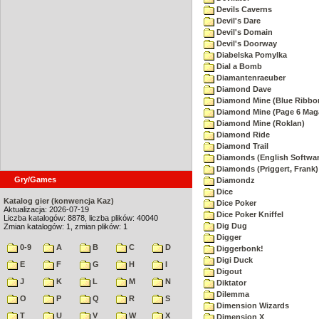
Devils Caverns
Devil's Dare
Devil's Domain
Devil's Doorway
Diabelska Pomylka
Dial a Bomb
Diamantenraeuber
Diamond Dave
Diamond Mine (Blue Ribbo
Diamond Mine (Page 6 Mag
Diamond Mine (Roklan)
Diamond Ride
Diamond Trail
Diamonds (English Softwar
Diamonds (Priggert, Frank)
Gry/Games
Diamondz
Dice
Katalog gier (konwencja Kaz)
Dice Poker
Aktualizacja: 2026-07-19
Dice Poker Kniffel
Liczba katalogów: 8878, liczba plików: 40040
Dig Dug
Zmian katalogów: 1, zmian plików: 1
Digger
0-9
A
B
C
D
Diggerbonk!
Digi Duck
E
F
G
H
I
Digout
J
K
L
M
N
Diktator
Dilemma
O
P
Q
R
S
Dimension Wizards
T
U
V
W
X
Dimension X