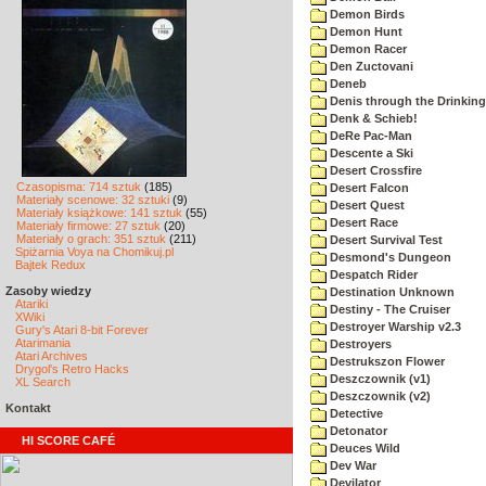
Demon Birds
Demon Hunt
Demon Racer
Den Zuctovani
Deneb
Denis through the Drinking
Denk & Schieb!
DeRe Pac-Man
Descente a Ski
Desert Crossfire
Czasopisma: 714 sztuk
(185)
Desert Falcon
Materiały scenowe: 32 sztuki
(9)
Desert Quest
Materiały książkowe: 141 sztuk
(55)
Desert Race
Materiały firmowe: 27 sztuk
(20)
Materiały o grach: 351 sztuk
(211)
Desert Survival Test
Spiżarnia Voya na Chomikuj.pl
Desmond's Dungeon
Bajtek Redux
Despatch Rider
Zasoby wiedzy
Destination Unknown
Atariki
Destiny - The Cruiser
XWiki
Destroyer Warship v2.3
Gury's Atari 8-bit Forever
Atarimania
Destroyers
Atari Archives
Destrukszon Flower
Drygol's Retro Hacks
Deszczownik (v1)
XL Search
Deszczownik (v2)
Kontakt
Detective
Detonator
HI SCORE CAFÉ
Deuces Wild
Dev War
Devilator