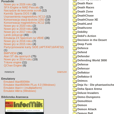
Poradniki
Death Race
Nowe gry w 2026 roku
(1)
SFX-Engine w MAD Pascalu
(3)
Death Races
Narzędzie do tworzenia scrolli
(12)
Death Zone
Kartridż Sparta DOS X
(6)
DeathChase
Usprawnienia magnetofonu XC12
(12)
Konserwacja stacji dysków 1050
(19)
DeathChase XE
Konserwacja magnetofonu XC12
(15)
DeathLand
Nowe gry w 2020 roku
(2)
Deathzone
Nowe gry w 2019 roku
(35)
Nowe gry w 2017 roku
(3)
Debility
Larek pokazuje
(40)
Debil's Action
Emulacja ZX Spectrum na VBXE
(26)
Decision in the Desert
Nowe gry w 2016 roku
(7)
Nowe gry w 2015 roku
(4)
Deep Funk
Partycjonowanie karty SIDE (APT/FAT16/FAT32)
Defence
(1)
Defend
BMPVIEW
(34)
Atari ST dla opornych
(75)
Defender
Nowe gry w 2014 roku
(19)
Defending World 3000
Tritone engine
(11)
Defense
QChan Engine
(6)
Defensor
nowsze
starsze
Deflektor
Deflektor II
Emulatory
Deimos
Emulator Atari800Win
Emulator Atari800Win PLus 4.0 (Windows)
Deja Vu - Die phantastisch
Emulator Atari++ (multiplatform)
Delta Space Arena
Emulator Altirra (Windows)
Deluxe Invaders
Biblioteka Atarowca
Demo-Dungeons
Demolition
Demon
Demon Attack
Demon Ball