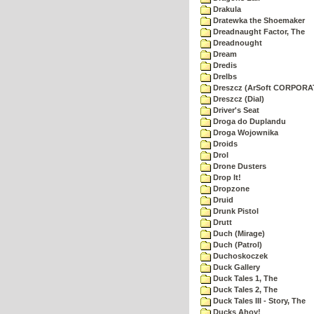
Drakula
Dratewka the Shoemaker
Dreadnaught Factor, The
Dreadnought
Dream
Dredis
Drelbs
Dreszcz (ArSoft CORPORA
Dreszcz (Dial)
Driver's Seat
Droga do Duplandu
Droga Wojownika
Droids
Drol
Drone Dusters
Drop It!
Dropzone
Druid
Drunk Pistol
Drutt
Duch (Mirage)
Duch (Patrol)
Duchoskoczek
Duck Gallery
Duck Tales 1, The
Duck Tales 2, The
Duck Tales III - Story, The
Ducks Ahoy!