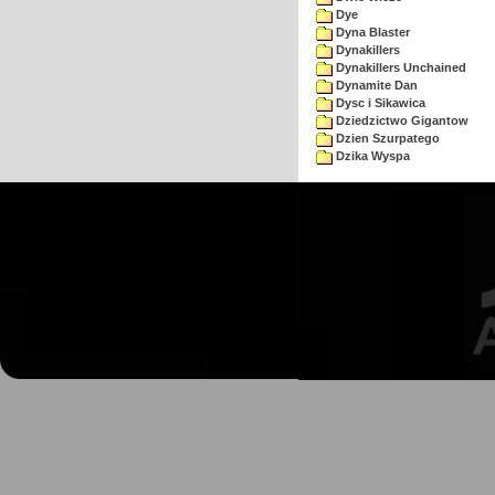
Dye
Dyna Blaster
Dynakillers
Dynakillers Unchained
Dynamite Dan
Dysc i Sikawica
Dziedzictwo Gigantow
Dzien Szurpatego
Dzika Wyspa