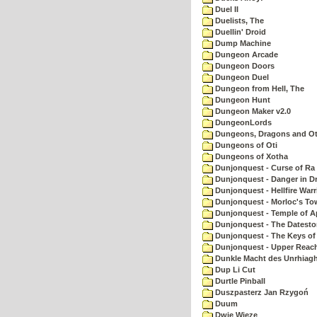
Duel II
Duelists, The
Duellin' Droid
Dump Machine
Dungeon Arcade
Dungeon Doors
Dungeon Duel
Dungeon from Hell, The
Dungeon Hunt
Dungeon Maker v2.0
DungeonLords
Dungeons, Dragons and Oth
Dungeons of Oti
Dungeons of Xotha
Dunjonquest - Curse of Ra
Dunjonquest - Danger in Dr
Dunjonquest - Hellfire Warr
Dunjonquest - Morloc's To
Dunjonquest - Temple of A
Dunjonquest - The Datesto
Dunjonquest - The Keys of
Dunjonquest - Upper Reach
Dunkle Macht des Unrhiagh
Dup Li Cut
Durtle Pinball
Duszpasterz Jan Rzygoń
Duum
Dwie Wieze