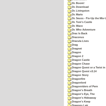
Dr. Boom!
Dr. Download
Dr. Livingston
Dr. Mario
Dr. Seuss - Fix-Up the Mix-
Dr. Tom's Castle
Dr. Waco
Dr. Who Adventure
Drac Is Back
Draconus
Dracula Lives
Drag
Dragnet
Dragon
Dragon 2
Dragon Castle
Dragon Chase
Dragon Quest or a Twist in 
Dragon Quest v3.14
Dragon Story
Dragonfire
Dragonlord
Dragonriders of Pern
Dragon's Breath
Dragon's Eye, The
Dragon's Hideaway
Dragon's Keep
Dragons Lair