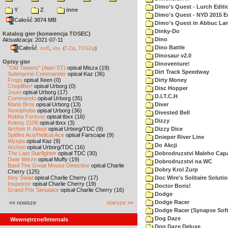
Dimo's Quest - Lurch Editi
Y
Z
inne
Dimo's Quest - NYD 2015 E
Całość 3074 MB
Dimo's Quest in Abbuc La
Dinky-Do
Katalog gier (konwencja TOSEC)
Dino
Aktualizacja: 2021-07-11
Dino Battle
Całość
,
md5
sha
(
7-Zip
,
TUGZip
)
Dinosaur v2.0
Opisy gier
Dinoventure!
"Old Towers" (Atari ST)
opisał Misza (19)
Dirt Track Speedway
Submarine Commander
opisał Kaz (36)
Frogs
opisał Xeen (0)
Dirty Money
Choplifter!
opisał Urborg (0)
Disc Hopper
Joust
opisał Urborg (17)
D.I.T.C.H
Commando
opisał Urborg (35)
Mario Bros
opisał Urborg (13)
Diver
Xenophobe
opisał Urborg (36)
Divested Bell
Robbo Forever
opisał tbxx (16)
Dizzy
Kolony 2106
opisał tbxx (3)
Archon II: Adept
opisał Urborg/TDC (9)
Dizzy Dice
Spitfire Ace/Hellcat Ace
opisał Farscape (9)
Dnieper River Line
Wyspa
opisał Kaz (9)
Do Akcji
Archon
opisał Urborg/TDC (16)
The Last Starfighter
opisał TDC (30)
Dobrodruzstvi Maleho Capar
Dwie Wieże
opisał Muffy (19)
Dobrodruzstvi na WC
Basil The Great Mouse Detective
opisał Charlie
Dobry Krol Zurp
Cherry (125)
Inny Świat
opisał Charlie Cherry (17)
Doc Wire's Solitaire Soluti
Inspektor
opisał Charlie Cherry (19)
Doctor Boris!
Grand Prix Simulator
opisał Charlie Cherry (16)
Dodge
Dodge Racer
«« nowsze
starsze »»
Dodge Racer (Synapse Sof
Dog Daze
Wewnętrzne/Internals
Dog Daze Deluxe