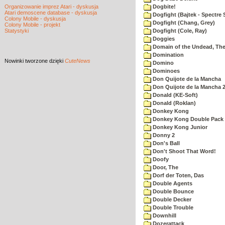
Organizowanie imprez Atari - dyskusja
Dogbite!
Atari demoscene database - dyskusja
Dogfight (Bajtek - Spectre 
Colony Mobile - dyskusja
Dogfight (Chang, Grey)
Colony Mobile - projekt
Statystyki
Dogfight (Cole, Ray)
Doggies
Domain of the Undead, Th
Domination
Nowinki
tworzone dzięki
CuteNews
Domino
Dominoes
Don Quijote de la Mancha
Don Quijote de la Mancha 
Donald (KE-Soft)
Donald (Roklan)
Donkey Kong
Donkey Kong Double Pack
Donkey Kong Junior
Donny 2
Don's Ball
Don't Shoot That Word!
Doofy
Door, The
Dorf der Toten, Das
Double Agents
Double Bounce
Double Decker
Double Trouble
Downhill
Dozerattack