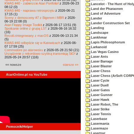
KWAS #40 - zabierzcie Atari Portfolio!
z 2026-06-23
Lancelot - The Hunt of Holy
08:12 (0)
Land der Pharaonen
KWAS #40 - naprawa retrosprzętu
z 2026-06-21
Land of Adventure
17:15 (1)
Sceny z demosceny #7 z Bigerem i MBR
z 2026-
Lander
06-19 22:08 (0)
Lander Construction Set
Atari Floppy Image Toolkit
z 2026-06-17 13:51 (9)
Landing
Spotkanie online z grupą LST
z 2026-06-16 16:32
(16)
Landscape
Recoil zintegrowany z macOS
z 2026-06-13 21:34
Lankhmar
(5)
Lapis Philosophorum
KWAS #40 odbędzie się w Katowicach
z 2026-06-
07 17:59 (25)
Larkanoid
Commodore po atarowsku
z 2026-05-28 21:50 (21)
Las Vegas Casino
Urządzenie z rekordowo szybką transmisją SIO!
z
Laser Ants
2026-05-24 20:57 (116)
Laser Barrage
«« nowsze
starsze »»
Laser Blaster
Laser Chess
AtariOnline.pl na YouTube
Laser Chess (ArSoft COR
Laser Cycle
Laser Duell
Laser Gates
Laser Gunner
Laser Hawk
Laser Robot, The
Laser Strike
Laser Tennis
Laserbase
Lasermania
Pomocnik/Helper
Lasermaze
Lasertraz