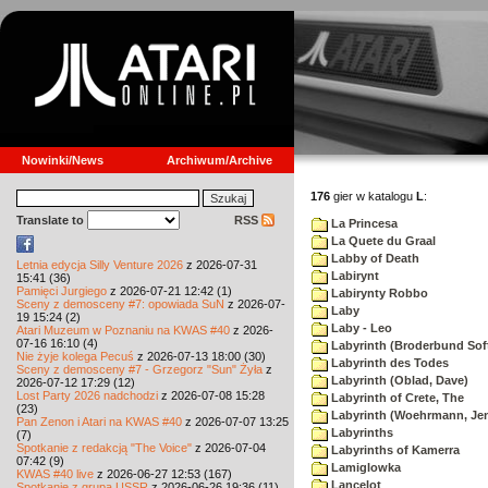
Nowinki/News
Archiwum/Archive
176
gier w katalogu
L
:
Translate to
RSS
La Princesa
La Quete du Graal
Labby of Death
Letnia edycja Silly Venture 2026
z 2026-07-31
Labirynt
15:41 (36)
Pamięci Jurgiego
z 2026-07-21 12:42 (1)
Labirynty Robbo
Sceny z demosceny #7: opowiada SuN
z 2026-07-
Laby
19 15:24 (2)
Laby - Leo
Atari Muzeum w Poznaniu na KWAS #40
z 2026-
07-16 16:10 (4)
Labyrinth (Broderbund Sof
Nie żyje kolega Pecuś
z 2026-07-13 18:00 (30)
Labyrinth des Todes
Sceny z demosceny #7 - Grzegorz "Sun" Żyła
z
Labyrinth (Oblad, Dave)
2026-07-12 17:29 (12)
Lost Party 2026 nadchodzi
z 2026-07-08 15:28
Labyrinth of Crete, The
(23)
Labyrinth (Woehrmann, Je
Pan Zenon i Atari na KWAS #40
z 2026-07-07 13:25
Labyrinths
(7)
Spotkanie z redakcją "The Voice"
z 2026-07-04
Labyrinths of Kamerra
07:42 (9)
Lamiglowka
KWAS #40 live
z 2026-06-27 12:53 (167)
Lancelot
Spotkanie z grupą USSR
z 2026-06-26 19:36 (11)