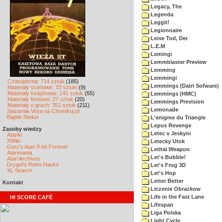
Legacy, The
Legenda
Leggit!
Legionnaire
Leise Tod, Der
L.E.M
Lemingi
Lemmblaster Preview
Lemming
Lemmingi
Czasopisma: 714 sztuk
(185)
Lemmings (Datri Sofware)
Materiały scenowe: 32 sztuki
(9)
Materiały książkowe: 141 sztuk
(55)
Lemmings (HMC)
Materiały firmowe: 27 sztuk
(20)
Lemmings Prevision
Materiały o grach: 351 sztuk
(211)
Lemonade
Spiżarnia Voya na Chomikuj.pl
Bajtek Redux
L'enigme du Triangle
Lepus Revenge
Zasoby wiedzy
Letec v Jeskyni
Atariki
XWiki
Letecky Utok
Gury's Atari 8-bit Forever
Lethal Weapon
Atarimania
Let's Bubble!
Atari Archives
Drygol's Retro Hacks
Let's Frog 3D
XL Search
Let's Hop
Letter Better
Kontakt
Liczenie Obrazkow
Life in the Fast Lane
HI SCORE CAFÉ
Lifespan
Liga Polska
Light Cycle