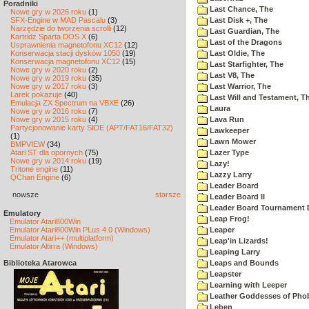
Poradniki
Last Chance, The
Nowe gry w 2026 roku
(1)
SFX-Engine w MAD Pascalu
(3)
Last Disk +, The
Narzędzie do tworzenia scrolli
(12)
Last Guardian, The
Kartridż Sparta DOS X
(6)
Last of the Dragons
Usprawnienia magnetofonu XC12
(12)
Konserwacja stacji dysków 1050
(19)
Last Oldie, The
Konserwacja magnetofonu XC12
(15)
Last Starfighter, The
Nowe gry w 2020 roku
(2)
Last V8, The
Nowe gry w 2019 roku
(35)
Nowe gry w 2017 roku
(3)
Last Warrior, The
Larek pokazuje
(40)
Last Will and Testament, T
Emulacja ZX Spectrum na VBXE
(26)
Laura
Nowe gry w 2016 roku
(7)
Nowe gry w 2015 roku
(4)
Lava Run
Partycjonowanie karty SIDE (APT/FAT16/FAT32)
Lawkeeper
(1)
Lawn Mower
BMPVIEW
(34)
Atari ST dla opornych
(75)
Lazer Type
Nowe gry w 2014 roku
(19)
Lazy!
Tritone engine
(11)
Lazzy Larry
QChan Engine
(6)
Leader Board
nowsze
starsze
Leader Board II
Leader Board Tournament 
Emulatory
Leap Frog!
Emulator Atari800Win
Emulator Atari800Win PLus 4.0 (Windows)
Leaper
Emulator Atari++ (multiplatform)
Leap'in Lizards!
Emulator Altirra (Windows)
Leaping Larry
Biblioteka Atarowca
Leaps and Bounds
Leapster
Learning with Leeper
Leather Goddesses of Pho
Leben