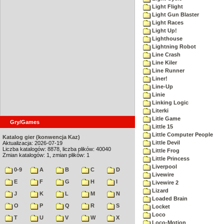
Light Flight
Light Gun Blaster
Light Races
Light Up!
Lighthouse
Lightning Robot
Line Crash
Line Kiler
Line Runner
Liner!
Line-Up
Linie
Linking Logic
Literki
Litle Game
Gry/Games
Little 15
Little Computer People
Katalog gier (konwencja Kaz)
Little Devil
Aktualizacja: 2026-07-19
Liczba katalogów: 8878, liczba plików: 40040
Little Frog
Zmian katalogów: 1, zmian plików: 1
Little Princess
Liverpool
0-9
A
B
C
D
Livewire
E
F
G
H
I
Livewire 2
Lizard
J
K
L
M
N
Loaded Brain
O
P
Q
R
S
Locket
Loco
T
U
V
W
X
Loco-Motion