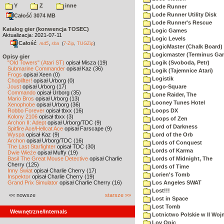
Y
Z
inne
Lode Runner
Lode Runner Utility Disk
Całość 3074 MB
Lode Runner's Rescue
Katalog gier (konwencja TOSEC)
Logic Games
Aktualizacja: 2021-07-11
Logic Levels
Całość
,
md5
sha
(
7-Zip
,
TUGZip
)
LogicMaster (Chalk Board)
Logicmaster (Terminus Ga
Opisy gier
"Old Towers" (Atari ST)
opisał Misza (19)
Logik (Svoboda, Petr)
Submarine Commander
opisał Kaz (36)
Logik (Tajemnice Atari)
Frogs
opisał Xeen (0)
Logistik
Choplifter!
opisał Urborg (0)
Joust
opisał Urborg (17)
Logo-Square
Commando
opisał Urborg (35)
Lone Raider, The
Mario Bros
opisał Urborg (13)
Looney Tunes Hotel
Xenophobe
opisał Urborg (36)
Robbo Forever
opisał tbxx (16)
Loops DX
Kolony 2106
opisał tbxx (3)
Loops of Zen
Archon II: Adept
opisał Urborg/TDC (9)
Lord of Darkness
Spitfire Ace/Hellcat Ace
opisał Farscape (9)
Wyspa
opisał Kaz (9)
Lord of the Orb
Archon
opisał Urborg/TDC (16)
Lords of Conquest
The Last Starfighter
opisał TDC (30)
Lords of Karma
Dwie Wieże
opisał Muffy (19)
Basil The Great Mouse Detective
opisał Charlie
Lords of Midnight, The
Cherry (125)
Lords of Time
Inny Świat
opisał Charlie Cherry (17)
Lorien's Tomb
Inspektor
opisał Charlie Cherry (19)
Grand Prix Simulator
opisał Charlie Cherry (16)
Los Angeles SWAT
Lost!!!
«« nowsze
starsze »»
Lost in Space
Lost Tomb
Wewnętrzne/Internals
Lotnictwo Polskie w II Woj
Lov Opic