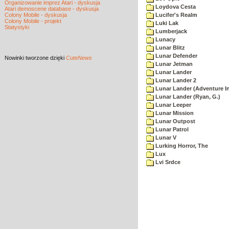
Organizowanie imprez Atari - dyskusja
Loydova Cesta
Atari demoscene database - dyskusja
Colony Mobile - dyskusja
Lucifer's Realm
Colony Mobile - projekt
Luki Lak
Statystyki
Lumberjack
Lunacy
Lunar Blitz
Lunar Defender
Nowinki
tworzone dzięki
CuteNews
Lunar Jetman
Lunar Lander
Lunar Lander 2
Lunar Lander (Adventure In
Lunar Lander (Ryan, G.)
Lunar Leeper
Lunar Mission
Lunar Outpost
Lunar Patrol
Lunar V
Lurking Horror, The
Lux
Lvi Srdce