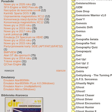
Poradniki
Geisterschloss
Nowe gry w 2026 roku
(1)
SFX-Engine w MAD Pascalu
(3)
GEM
Narzędzie do tworzenia scrolli
(12)
Gem Drop
Kartridż Sparta DOS X
(6)
Gemstone Warrior v1.0
Usprawnienia magnetofonu XC12
(12)
Konserwacja stacji dysków 1050
(19)
Gem'Y
Konserwacja magnetofonu XC12
(15)
Genesis
Nowe gry w 2020 roku
(2)
Genetic Drift
Nowe gry w 2019 roku
(35)
Nowe gry w 2017 roku
(3)
Genius
Larek pokazuje
(40)
Geo
Emulacja ZX Spectrum na VBXE
(26)
Geografia świata
Nowe gry w 2016 roku
(7)
Nowe gry w 2015 roku
(4)
Geografia-Test
Partycjonowanie karty SIDE (APT/FAT16/FAT32)
Geography Quiz
(1)
Geograquiz
BMPVIEW
(34)
Atari ST dla opornych
(75)
Get!
Nowe gry w 2014 roku
(19)
Get Up!
Tritone engine
(11)
Get Up! 2
QChan Engine
(6)
Getaway!
nowsze
starsze
Getris
Gettysburg - The Turning P
Emulatory
G.F.S. Sorceress
Emulator Atari800Win
Emulator Atari800Win PLus 4.0 (Windows)
Ghastly Night
Emulator Atari++ (multiplatform)
Ghost
Emulator Altirra (Windows)
Ghost!
Biblioteka Atarowca
Ghost Chaser
Ghost Driver
Ghost Encounters
Ghost Hunter
Ghost Hunter II