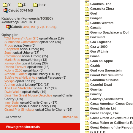
Goonies, The
Y
Z
inne
Goraczka Zlota
Całość 3074 MB
Gorf
Gorgon
Katalog gier (konwencja TOSEC)
Aktualizacja: 2021-07-11
Gorilla Warfare
Całość
,
md5
sha
(
7-Zip
,
TUGZip
)
Gossip
Gowno Spadajace w Dol
Opisy gier
Gozmind
"Old Towers" (Atari ST)
opisał Misza (19)
Submarine Commander
opisał Kaz (36)
Gra Logiczna
Frogs
opisał Xeen (0)
Gra w 1000
Choplifter!
opisał Urborg (0)
Gra W Linie
Joust
opisał Urborg (17)
Commando
opisał Urborg (35)
Graaa
Mario Bros
opisał Urborg (13)
Grab an Apple
Xenophobe
opisał Urborg (36)
Grabit
Robbo Forever
opisał tbxx (16)
Kolony 2106
opisał tbxx (3)
Graf von Barenstein
Archon II: Adept
opisał Urborg/TDC (9)
Grand Prix Simulator
Spitfire Ace/Hellcat Ace
opisał Farscape (9)
Grandma's House
Wyspa
opisał Kaz (9)
Archon
opisał Urborg/TDC (16)
Grateful Dead
The Last Starfighter
opisał TDC (30)
Gravitar
Dwie Wieże
opisał Muffy (19)
Gravity
Basil The Great Mouse Detective
opisał Charlie
Cherry (125)
Gravity (Kendallsoft)
Inny Świat
opisał Charlie Cherry (17)
Great American Cross-Coun
Inspektor
opisał Charlie Cherry (19)
Great Britain Ltd
Grand Prix Simulator
opisał Charlie Cherry (16)
Great Escape, The
«« nowsze
starsze »»
Great Green Adventure 2 P
Great Maine to California R
Wewnętrzne/Internals
Great Return of the Pengui
G.R.E.E.D