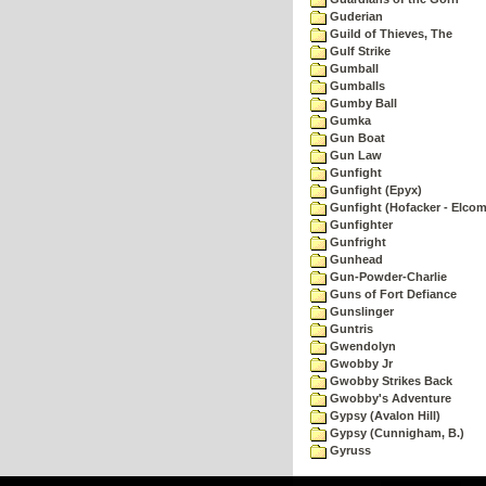
Guderian
Guild of Thieves, The
Gulf Strike
Gumball
Gumballs
Gumby Ball
Gumka
Gun Boat
Gun Law
Gunfight
Gunfight (Epyx)
Gunfight (Hofacker - Elcom
Gunfighter
Gunfright
Gunhead
Gun-Powder-Charlie
Guns of Fort Defiance
Gunslinger
Guntris
Gwendolyn
Gwobby Jr
Gwobby Strikes Back
Gwobby's Adventure
Gypsy (Avalon Hill)
Gypsy (Cunnigham, B.)
Gyruss