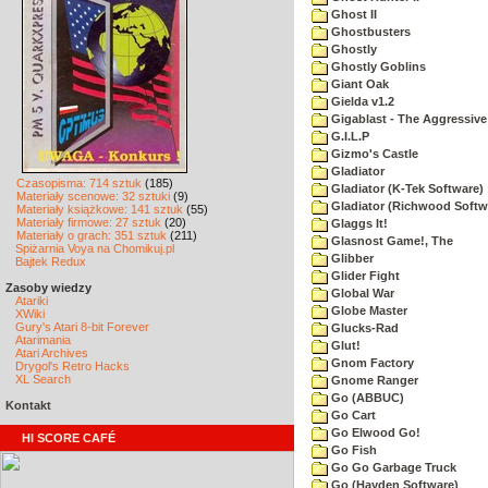
Ghost II
Ghostbusters
Ghostly
Ghostly Goblins
Giant Oak
Gielda v1.2
Gigablast - The Aggressive
G.I.L.P
Gizmo's Castle
Gladiator
Czasopisma: 714 sztuk
(185)
Gladiator (K-Tek Software)
Materiały scenowe: 32 sztuki
(9)
Gladiator (Richwood Softw
Materiały książkowe: 141 sztuk
(55)
Materiały firmowe: 27 sztuk
(20)
Glaggs It!
Materiały o grach: 351 sztuk
(211)
Glasnost Game!, The
Spiżarnia Voya na Chomikuj.pl
Glibber
Bajtek Redux
Glider Fight
Zasoby wiedzy
Global War
Atariki
Globe Master
XWiki
Gury's Atari 8-bit Forever
Glucks-Rad
Atarimania
Glut!
Atari Archives
Gnom Factory
Drygol's Retro Hacks
XL Search
Gnome Ranger
Go (ABBUC)
Kontakt
Go Cart
Go Elwood Go!
HI SCORE CAFÉ
Go Fish
Go Go Garbage Truck
Go (Hayden Software)