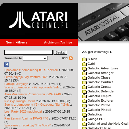
Nowinki/News
Archiwum/Archive
209
gier w katalogu
G
:
Translate to
RSS
G Men
Gabi
Galactic Adventures
Spotkanie z demosceną #9: STeel/Tori
z 2026-08-
Galactic Avenger
07 20:49 (0)
Letnia edycja Silly Venture 2026
z 2026-07-31
Galactic Chase
15:41 (38)
Galactic Conflict
Pamięci Jurgiego
z 2026-07-21 12:42 (1)
Galactic Cresta
Sceny z demosceny #7: opowiada SuN
z 2026-07-
19 15:24 (2)
Galactic Defender
Atari Muzeum w Poznaniu na KWAS #40
z 2026-
Galactic Empire
07-16 16:10 (4)
Galactic Explorer
Nie żyje kolega Pecuś
z 2026-07-13 18:00 (30)
Sceny z demosceny #7 - Grzegorz "Sun" Żyła
z
Galactic Patrol
2026-07-12 17:29 (12)
Galactic Pinball
Lost Party 2026 nadchodzi
z 2026-07-08 15:28
Galactica
(23)
Pan Zenon i Atari na KWAS #40
z 2026-07-07 13:25
Galaga PET
(7)
Galahad and the Holy Grail
Spotkanie z redakcją "The Voice"
z 2026-07-04
Galakticka Rise
07:42 (9)