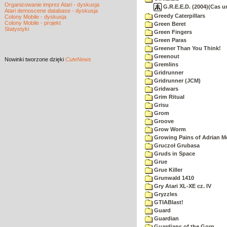
Organizowanie imprez Atari - dyskusja
G.R.E.E.D. (2004)(Cas u
Atari demoscene database - dyskusja
Greedy Caterpillars
Colony Mobile - dyskusja
Colony Mobile - projekt
Green Beret
Statystyki
Green Fingers
Green Paras
Greener Than You Think!
Greenout
Nowinki
tworzone dzięki
CuteNews
Gremlins
Gridrunner
Gridrunner (JCM)
Gridwars
Grim Ritual
Grisu
Grom
Groove
Grow Worm
Growing Pains of Adrian M
Gruczoł Grubasa
Gruds in Space
Grue
Grue Killer
Grunwald 1410
Gry Atari XL-XE cz. IV
Gryzzles
GTIABlast!
Guard
Guardian
Guardians of the Gorn