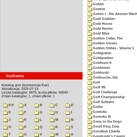
Goblin
Goetter
Gohtic I - Der Aeonen Wec
Gold Grabber
Gold House
Gold Hunter
Gold Mine
Golden Cellar, The
Golden Gloves
Golden Oldies - Volume 1
Goldgraber
Goldgraeber
Goldhunt II
Goldminer
Goldrush!
Gry/Games
Goldsuche, Die
Golf
Katalog gier (konwencja Kaz)
Golf '85
Aktualizacja: 2026-07-19
Golf Challenge
Liczba katalogów: 8878, liczba plików: 40040
Zmian katalogów: 1, zmian plików: 1
Golf Championship
Golf Solitaire
0-9
A
B
C
D
Golfer
Gomoku
E
F
G
H
I
Gomoku III
J
K
L
M
N
Gone to the Dogs
Good King Zurp
O
P
Q
R
S
Goodbye Charlie
T
U
V
W
X
Goodcode's Cavern