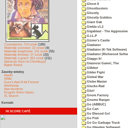
Ghost II
Ghostbusters
Ghostly
Ghostly Goblins
Giant Oak
Gielda v1.2
Gigablast - The Aggressive
G.I.L.P
Gizmo's Castle
Czasopisma: 714 sztuk
(185)
Gladiator
Materiały scenowe: 32 sztuki
(9)
Gladiator (K-Tek Software)
Materiały książkowe: 141 sztuk
(55)
Gladiator (Richwood Softw
Materiały firmowe: 27 sztuk
(20)
Materiały o grach: 351 sztuk
(211)
Glaggs It!
Spiżarnia Voya na Chomikuj.pl
Glasnost Game!, The
Bajtek Redux
Glibber
Zasoby wiedzy
Glider Fight
Atariki
Global War
XWiki
Globe Master
Gury's Atari 8-bit Forever
Atarimania
Glucks-Rad
Atari Archives
Glut!
Drygol's Retro Hacks
Gnom Factory
XL Search
Gnome Ranger
Kontakt
Go (ABBUC)
Go Cart
HI SCORE CAFÉ
Go Elwood Go!
Go Fish
Go Go Garbage Truck
Go (Hayden Software)