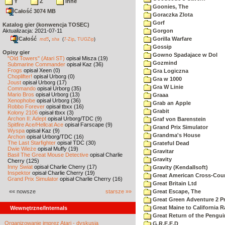
Y
Z
inne
Goonies, The
Całość 3074 MB
Goraczka Zlota
Gorf
Katalog gier (konwencja TOSEC)
Aktualizacja: 2021-07-11
Gorgon
Całość
,
Gorilla Warfare
md5
sha
(
7-Zip
,
TUGZip
)
Gossip
Opisy gier
Gowno Spadajace w Dol
"Old Towers" (Atari ST)
opisał Misza (19)
Gozmind
Submarine Commander
opisał Kaz (36)
Frogs
opisał Xeen (0)
Gra Logiczna
Choplifter!
opisał Urborg (0)
Gra w 1000
Joust
opisał Urborg (17)
Gra W Linie
Commando
opisał Urborg (35)
Mario Bros
opisał Urborg (13)
Graaa
Xenophobe
opisał Urborg (36)
Grab an Apple
Robbo Forever
opisał tbxx (16)
Grabit
Kolony 2106
opisał tbxx (3)
Archon II: Adept
opisał Urborg/TDC (9)
Graf von Barenstein
Spitfire Ace/Hellcat Ace
opisał Farscape (9)
Grand Prix Simulator
Wyspa
opisał Kaz (9)
Grandma's House
Archon
opisał Urborg/TDC (16)
The Last Starfighter
opisał TDC (30)
Grateful Dead
Dwie Wieże
opisał Muffy (19)
Gravitar
Basil The Great Mouse Detective
opisał Charlie
Gravity
Cherry (125)
Inny Świat
opisał Charlie Cherry (17)
Gravity (Kendallsoft)
Inspektor
opisał Charlie Cherry (19)
Great American Cross-Coun
Grand Prix Simulator
opisał Charlie Cherry (16)
Great Britain Ltd
«« nowsze
starsze »»
Great Escape, The
Great Green Adventure 2 P
Great Maine to California R
Wewnętrzne/Internals
Great Return of the Pengui
Organizowanie imprez Atari - dyskusja
G.R.E.E.D