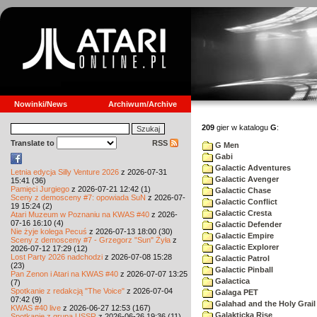
Nowinki/News
Archiwum/Archive
209
gier w katalogu
G
:
Translate to
RSS
G Men
Gabi
Galactic Adventures
Letnia edycja Silly Venture 2026
z 2026-07-31
Galactic Avenger
15:41 (36)
Pamięci Jurgiego
z 2026-07-21 12:42 (1)
Galactic Chase
Sceny z demosceny #7: opowiada SuN
z 2026-07-
Galactic Conflict
19 15:24 (2)
Galactic Cresta
Atari Muzeum w Poznaniu na KWAS #40
z 2026-
07-16 16:10 (4)
Galactic Defender
Nie żyje kolega Pecuś
z 2026-07-13 18:00 (30)
Galactic Empire
Sceny z demosceny #7 - Grzegorz "Sun" Żyła
z
Galactic Explorer
2026-07-12 17:29 (12)
Lost Party 2026 nadchodzi
z 2026-07-08 15:28
Galactic Patrol
(23)
Galactic Pinball
Pan Zenon i Atari na KWAS #40
z 2026-07-07 13:25
Galactica
(7)
Spotkanie z redakcją "The Voice"
z 2026-07-04
Galaga PET
07:42 (9)
Galahad and the Holy Grail
KWAS #40 live
z 2026-06-27 12:53 (167)
Galakticka Rise
Spotkanie z grupą USSR
z 2026-06-26 19:36 (11)