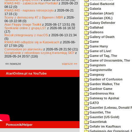
KWAS #40 - zabierzcie Atari Portfolio!
z 2026-06-23
Galaxi Barkonid
08:12 (0)
Galaxia
KWAS #40 - naprawa retrosprzętu
z 2026-06-21
Galaxian (Atari)
17:15 (1)
Sceny z demosceny #7 z Bigerem i MBR
z 2026-
Galaxian (XXL)
06-19 22:08 (0)
Galaxy Defender
Atari Floppy Image Toolkit
z 2026-06-17 13:51 (9)
Gallahad
Spotkanie online z grupą LST
z 2026-06-16 16:32
(17)
Galleons
Recoil zintegrowany z macOS
z 2026-06-13 21:34
Gallery of Death
(5)
Game
KWAS #40 odbędzie się w Katowicach
z 2026-06-
07 17:59 (25)
Game Harry
Commodore po atarowsku
z 2026-05-28 21:50 (21)
Game of Live!
Urządzenie z rekordowo szybką transmisją SIO!
z
Game of Tag, The
2026-05-24 20:57 (116)
Game of Unscramble, The
«« nowsze
starsze »»
Gangsters
Gangstersville
AtariOnline.pl na YouTube
Gangway
Garden of Confusion
Garden Walker, The
Gardner Game
Gardnerova Hra
Gateway to Apshai
GATO
Gauntlet (Lebeau, Donald R
Gauntlet, The
Gauntlet (US Gold)
Gauntletak
Pomocnik/Helper
Gefahr im Kaufhaus
Geheimnis der Osterinsel, 