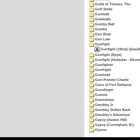
Guild of Thieves, The
Gulf Strike
Gumball
Gumballs
Gumby Ball
Gumka
Gun Boat
Gun Law
Gunfight
Gunfight (19xx)(-)[bas2
Gunfight (Epyx)
Gunfight (Hofacker - Elcom
Gunfighter
Gunfright
Gunhead
Gun-Powder-Charlie
Guns of Fort Defiance
Gunslinger
Guntris
Gwendolyn
Gwobby Jr
Gwobby Strikes Back
Gwobby's Adventure
Gypsy (Avalon Hill)
Gypsy (Cunnigham, B.)
Gyruss