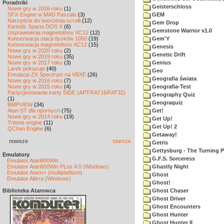
Poradniki
Geisterschloss
Nowe gry w 2026 roku
(1)
SFX-Engine w MAD Pascalu
(3)
GEM
Narzędzie do tworzenia scrolli
(12)
Gem Drop
Kartridż Sparta DOS X
(6)
Gemstone Warrior v1.0
Usprawnienia magnetofonu XC12
(12)
Konserwacja stacji dysków 1050
(19)
Gem'Y
Konserwacja magnetofonu XC12
(15)
Genesis
Nowe gry w 2020 roku
(2)
Genetic Drift
Nowe gry w 2019 roku
(35)
Nowe gry w 2017 roku
(3)
Genius
Larek pokazuje
(40)
Geo
Emulacja ZX Spectrum na VBXE
(26)
Geografia świata
Nowe gry w 2016 roku
(7)
Nowe gry w 2015 roku
(4)
Geografia-Test
Partycjonowanie karty SIDE (APT/FAT16/FAT32)
Geography Quiz
(1)
Geograquiz
BMPVIEW
(34)
Atari ST dla opornych
(75)
Get!
Nowe gry w 2014 roku
(19)
Get Up!
Tritone engine
(11)
Get Up! 2
QChan Engine
(6)
Getaway!
nowsze
starsze
Getris
Gettysburg - The Turning P
Emulatory
G.F.S. Sorceress
Emulator Atari800Win
Emulator Atari800Win PLus 4.0 (Windows)
Ghastly Night
Emulator Atari++ (multiplatform)
Ghost
Emulator Altirra (Windows)
Ghost!
Biblioteka Atarowca
Ghost Chaser
Ghost Driver
Ghost Encounters
Ghost Hunter
Ghost Hunter II