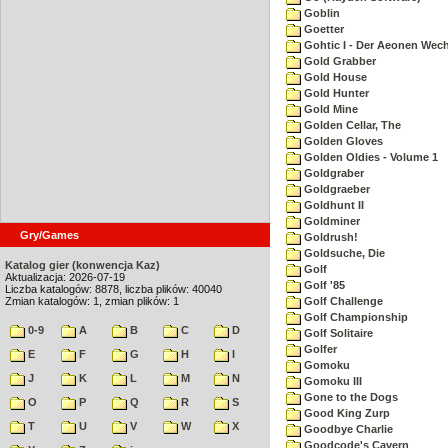
Goblin
Goetter
Gohtic I - Der Aeonen Wec
Gold Grabber
Gold House
Gold Hunter
Gold Mine
Golden Cellar, The
Golden Gloves
Golden Oldies - Volume 1
Goldgraber
Goldgraeber
Goldhunt II
Goldminer
Gry/Games
Goldrush!
Goldsuche, Die
Katalog gier (konwencja Kaz)
Golf
Aktualizacja: 2026-07-19
Golf '85
Liczba katalogów: 8878, liczba plików: 40040
Zmian katalogów: 1, zmian plików: 1
Golf Challenge
Golf Championship
0-9
A
B
C
D
Golf Solitaire
Golfer
E
F
G
H
I
Gomoku
J
K
L
M
N
Gomoku III
Gone to the Dogs
O
P
Q
R
S
Good King Zurp
T
U
V
W
X
Goodbye Charlie
Goodcode's Cavern