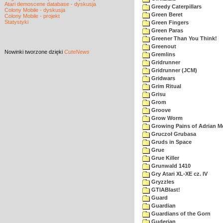
Atari demoscene database - dyskusja
Greedy Caterpillars
Colony Mobile - dyskusja
Green Beret
Colony Mobile - projekt
Statystyki
Green Fingers
Green Paras
Greener Than You Think!
Greenout
Nowinki
tworzone dzięki
CuteNews
Gremlins
Gridrunner
Gridrunner (JCM)
Gridwars
Grim Ritual
Grisu
Grom
Groove
Grow Worm
Growing Pains of Adrian M
Gruczoł Grubasa
Gruds in Space
Grue
Grue Killer
Grunwald 1410
Gry Atari XL-XE cz. IV
Gryzzles
GTIABlast!
Guard
Guardian
Guardians of the Gorn
Guderian