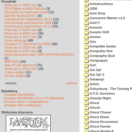
Poradniki
Geisterschloss
Nowe gry w 2026 roku
(1)
SFX-Engine w MAD Pascalu
(3)
GEM
Narzędzie do tworzenia scrolli
(12)
Gem Drop
Kartridż Sparta DOS X
(6)
Gemstone Warrior v1.0
Usprawnienia magnetofonu XC12
(12)
Konserwacja stacji dysków 1050
(19)
Gem'Y
Konserwacja magnetofonu XC12
(15)
Genesis
Nowe gry w 2020 roku
(2)
Genetic Drift
Nowe gry w 2019 roku
(35)
Nowe gry w 2017 roku
(3)
Genius
Larek pokazuje
(40)
Geo
Emulacja ZX Spectrum na VBXE
(26)
Geografia świata
Nowe gry w 2016 roku
(7)
Nowe gry w 2015 roku
(4)
Geografia-Test
Partycjonowanie karty SIDE (APT/FAT16/FAT32)
Geography Quiz
(1)
Geograquiz
BMPVIEW
(34)
Atari ST dla opornych
(75)
Get!
Nowe gry w 2014 roku
(19)
Get Up!
Tritone engine
(11)
Get Up! 2
QChan Engine
(6)
Getaway!
nowsze
starsze
Getris
Gettysburg - The Turning P
Emulatory
G.F.S. Sorceress
Emulator Atari800Win
Emulator Atari800Win PLus 4.0 (Windows)
Ghastly Night
Emulator Atari++ (multiplatform)
Ghost
Emulator Altirra (Windows)
Ghost!
Biblioteka Atarowca
Ghost Chaser
Ghost Driver
Ghost Encounters
Ghost Hunter
Ghost Hunter II