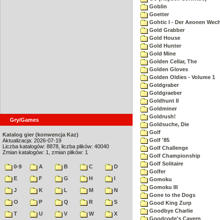
Goblin
Goetter
Gohtic I - Der Aeonen Wec
Gold Grabber
Gold House
Gold Hunter
Gold Mine
Golden Cellar, The
Golden Gloves
Golden Oldies - Volume 1
Goldgraber
Goldgraeber
Goldhunt II
Goldminer
Goldrush!
Gry/Games
Goldsuche, Die
Golf
Katalog gier (konwencja Kaz)
Golf '85
Aktualizacja: 2026-07-19
Liczba katalogów: 8878, liczba plików: 40040
Golf Challenge
Zmian katalogów: 1, zmian plików: 1
Golf Championship
Golf Solitaire
0-9
A
B
C
D
Golfer
E
F
G
H
I
Gomoku
Gomoku III
J
K
L
M
N
Gone to the Dogs
O
P
Q
R
S
Good King Zurp
Goodbye Charlie
T
U
V
W
X
Goodcode's Cavern