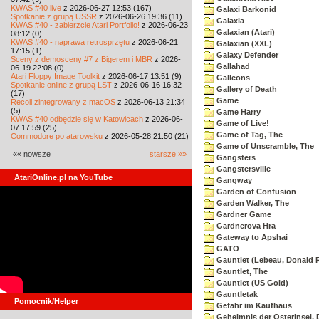
KWAS #40 live
z 2026-06-27 12:53 (167)
Galaxi Barkonid
Spotkanie z grupą USSR
z 2026-06-26 19:36 (11)
Galaxia
KWAS #40 - zabierzcie Atari Portfolio!
z 2026-06-23
Galaxian (Atari)
08:12 (0)
KWAS #40 - naprawa retrosprzętu
z 2026-06-21
Galaxian (XXL)
17:15 (1)
Galaxy Defender
Sceny z demosceny #7 z Bigerem i MBR
z 2026-
Gallahad
06-19 22:08 (0)
Atari Floppy Image Toolkit
z 2026-06-17 13:51 (9)
Galleons
Spotkanie online z grupą LST
z 2026-06-16 16:32
Gallery of Death
(17)
Game
Recoil zintegrowany z macOS
z 2026-06-13 21:34
(5)
Game Harry
KWAS #40 odbędzie się w Katowicach
z 2026-06-
Game of Live!
07 17:59 (25)
Game of Tag, The
Commodore po atarowsku
z 2026-05-28 21:50 (21)
Game of Unscramble, The
«« nowsze
starsze »»
Gangsters
Gangstersville
AtariOnline.pl na YouTube
Gangway
Garden of Confusion
Garden Walker, The
Gardner Game
Gardnerova Hra
Gateway to Apshai
GATO
Gauntlet (Lebeau, Donald R
Gauntlet, The
Gauntlet (US Gold)
Gauntletak
Pomocnik/Helper
Gefahr im Kaufhaus
Geheimnis der Osterinsel, 