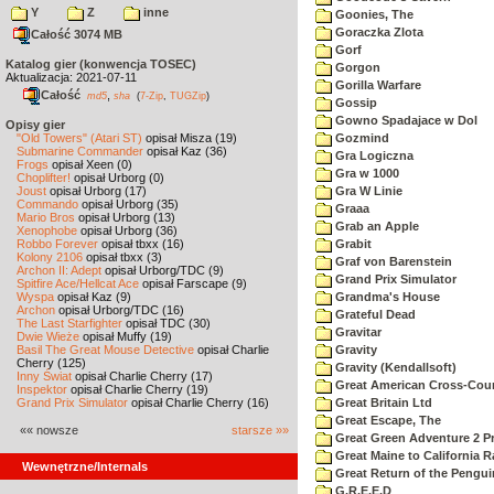
Y
Z
inne
Goonies, The
Goraczka Zlota
Całość 3074 MB
Gorf
Katalog gier (konwencja TOSEC)
Gorgon
Aktualizacja: 2021-07-11
Gorilla Warfare
Całość
,
md5
sha
(
7-Zip
,
TUGZip
)
Gossip
Gowno Spadajace w Dol
Opisy gier
"Old Towers" (Atari ST)
opisał Misza (19)
Gozmind
Submarine Commander
opisał Kaz (36)
Gra Logiczna
Frogs
opisał Xeen (0)
Gra w 1000
Choplifter!
opisał Urborg (0)
Joust
opisał Urborg (17)
Gra W Linie
Commando
opisał Urborg (35)
Graaa
Mario Bros
opisał Urborg (13)
Grab an Apple
Xenophobe
opisał Urborg (36)
Robbo Forever
opisał tbxx (16)
Grabit
Kolony 2106
opisał tbxx (3)
Graf von Barenstein
Archon II: Adept
opisał Urborg/TDC (9)
Grand Prix Simulator
Spitfire Ace/Hellcat Ace
opisał Farscape (9)
Wyspa
opisał Kaz (9)
Grandma's House
Archon
opisał Urborg/TDC (16)
Grateful Dead
The Last Starfighter
opisał TDC (30)
Gravitar
Dwie Wieże
opisał Muffy (19)
Basil The Great Mouse Detective
opisał Charlie
Gravity
Cherry (125)
Gravity (Kendallsoft)
Inny Świat
opisał Charlie Cherry (17)
Great American Cross-Coun
Inspektor
opisał Charlie Cherry (19)
Grand Prix Simulator
opisał Charlie Cherry (16)
Great Britain Ltd
Great Escape, The
«« nowsze
starsze »»
Great Green Adventure 2 P
Great Maine to California R
Wewnętrzne/Internals
Great Return of the Pengui
G.R.E.E.D