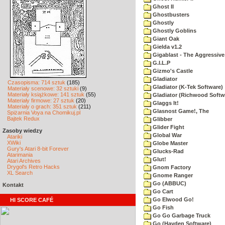
Ghost II
Ghostbusters
Ghostly
Ghostly Goblins
Giant Oak
Gielda v1.2
Gigablast - The Aggressive
G.I.L.P
Gizmo's Castle
Gladiator
Czasopisma: 714 sztuk
(185)
Gladiator (K-Tek Software)
Materiały scenowe: 32 sztuki
(9)
Materiały książkowe: 141 sztuk
(55)
Gladiator (Richwood Softw
Materiały firmowe: 27 sztuk
(20)
Glaggs It!
Materiały o grach: 351 sztuk
(211)
Glasnost Game!, The
Spiżarnia Voya na Chomikuj.pl
Bajtek Redux
Glibber
Glider Fight
Zasoby wiedzy
Global War
Atariki
XWiki
Globe Master
Gury's Atari 8-bit Forever
Glucks-Rad
Atarimania
Glut!
Atari Archives
Drygol's Retro Hacks
Gnom Factory
XL Search
Gnome Ranger
Go (ABBUC)
Kontakt
Go Cart
Go Elwood Go!
HI SCORE CAFÉ
Go Fish
Go Go Garbage Truck
Go (Hayden Software)