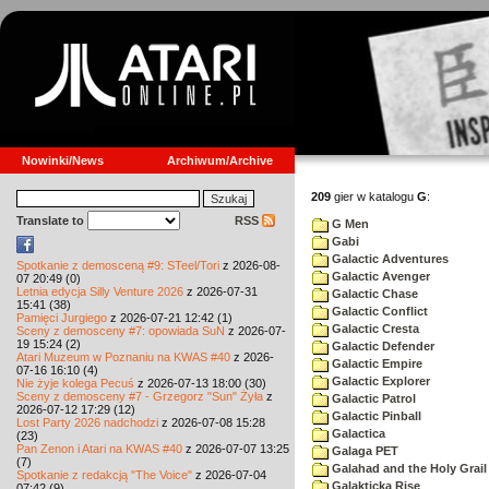
Nowinki/News
Archiwum/Archive
209
gier w katalogu
G
:
Translate to
RSS
G Men
Gabi
Galactic Adventures
Spotkanie z demosceną #9: STeel/Tori
z 2026-08-
Galactic Avenger
07 20:49 (0)
Letnia edycja Silly Venture 2026
z 2026-07-31
Galactic Chase
15:41 (38)
Galactic Conflict
Pamięci Jurgiego
z 2026-07-21 12:42 (1)
Galactic Cresta
Sceny z demosceny #7: opowiada SuN
z 2026-07-
19 15:24 (2)
Galactic Defender
Atari Muzeum w Poznaniu na KWAS #40
z 2026-
Galactic Empire
07-16 16:10 (4)
Galactic Explorer
Nie żyje kolega Pecuś
z 2026-07-13 18:00 (30)
Sceny z demosceny #7 - Grzegorz "Sun" Żyła
z
Galactic Patrol
2026-07-12 17:29 (12)
Galactic Pinball
Lost Party 2026 nadchodzi
z 2026-07-08 15:28
Galactica
(23)
Pan Zenon i Atari na KWAS #40
z 2026-07-07 13:25
Galaga PET
(7)
Galahad and the Holy Grail
Spotkanie z redakcją "The Voice"
z 2026-07-04
Galakticka Rise
07:42 (9)