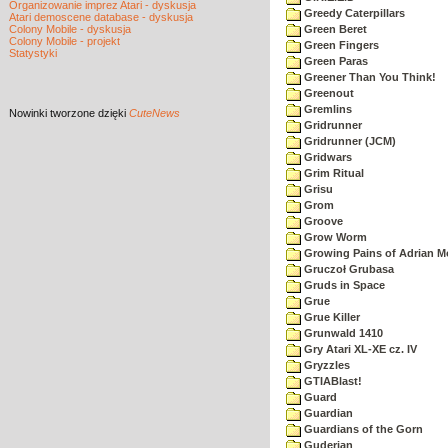
Organizowanie imprez Atari - dyskusja
Greedy Caterpillars
Atari demoscene database - dyskusja
Colony Mobile - dyskusja
Green Beret
Colony Mobile - projekt
Green Fingers
Statystyki
Green Paras
Greener Than You Think!
Greenout
Gremlins
Nowinki
tworzone dzięki
CuteNews
Gridrunner
Gridrunner (JCM)
Gridwars
Grim Ritual
Grisu
Grom
Groove
Grow Worm
Growing Pains of Adrian M
Gruczoł Grubasa
Gruds in Space
Grue
Grue Killer
Grunwald 1410
Gry Atari XL-XE cz. IV
Gryzzles
GTIABlast!
Guard
Guardian
Guardians of the Gorn
Guderian