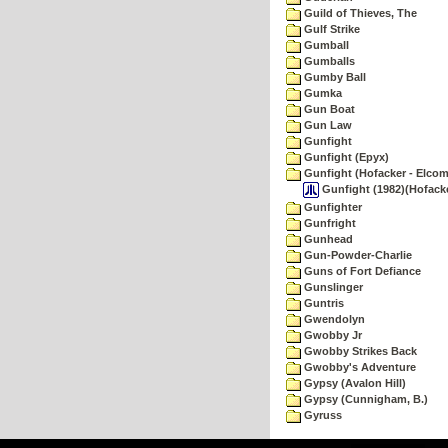
Guild of Thieves, The
Gulf Strike
Gumball
Gumballs
Gumby Ball
Gumka
Gun Boat
Gun Law
Gunfight
Gunfight (Epyx)
Gunfight (Hofacker - Elcom
Gunfight (1982)(Hofacke
Gunfighter
Gunfright
Gunhead
Gun-Powder-Charlie
Guns of Fort Defiance
Gunslinger
Guntris
Gwendolyn
Gwobby Jr
Gwobby Strikes Back
Gwobby's Adventure
Gypsy (Avalon Hill)
Gypsy (Cunnigham, B.)
Gyruss