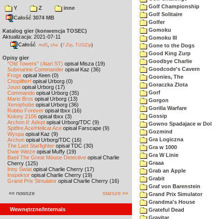
Golf Championship
Y
Z
inne
Golf Solitaire
Całość 3074 MB
Golfer
Gomoku
Katalog gier (konwencja TOSEC)
Aktualizacja: 2021-07-11
Gomoku III
Całość
,
md5
sha
(
7-Zip
,
TUGZip
)
Gone to the Dogs
Good King Zurp
Opisy gier
Goodbye Charlie
"Old Towers" (Atari ST)
opisał Misza (19)
Goodcode's Cavern
Submarine Commander
opisał Kaz (36)
Frogs
opisał Xeen (0)
Goonies, The
Choplifter!
opisał Urborg (0)
Goraczka Zlota
Joust
opisał Urborg (17)
Gorf
Commando
opisał Urborg (35)
Mario Bros
opisał Urborg (13)
Gorgon
Xenophobe
opisał Urborg (36)
Gorilla Warfare
Robbo Forever
opisał tbxx (16)
Gossip
Kolony 2106
opisał tbxx (3)
Archon II: Adept
opisał Urborg/TDC (9)
Gowno Spadajace w Dol
Spitfire Ace/Hellcat Ace
opisał Farscape (9)
Gozmind
Wyspa
opisał Kaz (9)
Gra Logiczna
Archon
opisał Urborg/TDC (16)
The Last Starfighter
opisał TDC (30)
Gra w 1000
Dwie Wieże
opisał Muffy (19)
Gra W Linie
Basil The Great Mouse Detective
opisał Charlie
Graaa
Cherry (125)
Inny Świat
opisał Charlie Cherry (17)
Grab an Apple
Inspektor
opisał Charlie Cherry (19)
Grabit
Grand Prix Simulator
opisał Charlie Cherry (16)
Graf von Barenstein
«« nowsze
starsze »»
Grand Prix Simulator
Grandma's House
Wewnętrzne/Internals
Grateful Dead
Gravitar