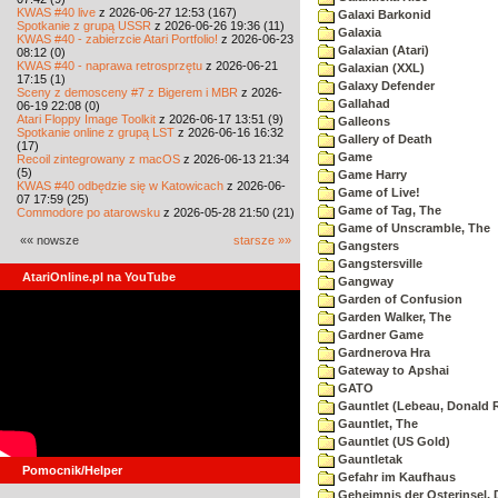
KWAS #40 live
z 2026-06-27 12:53 (167)
Galaxi Barkonid
Spotkanie z grupą USSR
z 2026-06-26 19:36 (11)
Galaxia
KWAS #40 - zabierzcie Atari Portfolio!
z 2026-06-23
Galaxian (Atari)
08:12 (0)
KWAS #40 - naprawa retrosprzętu
z 2026-06-21
Galaxian (XXL)
17:15 (1)
Galaxy Defender
Sceny z demosceny #7 z Bigerem i MBR
z 2026-
Gallahad
06-19 22:08 (0)
Atari Floppy Image Toolkit
z 2026-06-17 13:51 (9)
Galleons
Spotkanie online z grupą LST
z 2026-06-16 16:32
Gallery of Death
(17)
Game
Recoil zintegrowany z macOS
z 2026-06-13 21:34
(5)
Game Harry
KWAS #40 odbędzie się w Katowicach
z 2026-06-
Game of Live!
07 17:59 (25)
Game of Tag, The
Commodore po atarowsku
z 2026-05-28 21:50 (21)
Game of Unscramble, The
«« nowsze
starsze »»
Gangsters
Gangstersville
AtariOnline.pl na YouTube
Gangway
Garden of Confusion
Garden Walker, The
Gardner Game
Gardnerova Hra
Gateway to Apshai
GATO
Gauntlet (Lebeau, Donald R
Gauntlet, The
Gauntlet (US Gold)
Gauntletak
Pomocnik/Helper
Gefahr im Kaufhaus
Geheimnis der Osterinsel, 