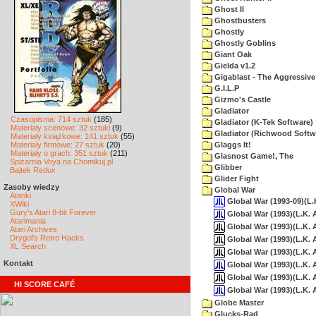
Ghost II
Ghostbusters
Ghostly
Ghostly Goblins
Giant Oak
Gielda v1.2
Gigablast - The Aggressive
G.I.L.P
Gizmo's Castle
Gladiator
Czasopisma: 714 sztuk
(185)
Gladiator (K-Tek Software)
Materiały scenowe: 32 sztuki
(9)
Gladiator (Richwood Softw
Materiały książkowe: 141 sztuk
(55)
Materiały firmowe: 27 sztuk
(20)
Glaggs It!
Materiały o grach: 351 sztuk
(211)
Glasnost Game!, The
Spiżarnia Voya na Chomikuj.pl
Glibber
Bajtek Redux
Glider Fight
Zasoby wiedzy
Global War
Atariki
Global War (1993-09)(L.
XWiki
Gury's Atari 8-bit Forever
Global War (1993)(L.K. A
Atarimania
Global War (1993)(L.K. A
Atari Archives
Drygol's Retro Hacks
Global War (1993)(L.K. Av
XL Search
Global War (1993)(L.K. A
Kontakt
Global War (1993)(L.K. A
Global War (1993)(L.K. Av
HI SCORE CAFÉ
Global War (1993)(L.K. 
Globe Master
Glucks-Rad