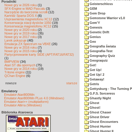
Poradniki
Geisterschloss
Nowe gry w 2026 roku
(1)
SFX-Engine w MAD Pascalu
(3)
GEM
Narzędzie do tworzenia scrolli
(12)
Gem Drop
Kartridż Sparta DOS X
(6)
Gemstone Warrior v1.0
Usprawnienia magnetofonu XC12
(12)
Konserwacja stacji dysków 1050
(19)
Gem'Y
Konserwacja magnetofonu XC12
(15)
Genesis
Nowe gry w 2020 roku
(2)
Genetic Drift
Nowe gry w 2019 roku
(35)
Nowe gry w 2017 roku
(3)
Genius
Larek pokazuje
(40)
Geo
Emulacja ZX Spectrum na VBXE
(26)
Geografia świata
Nowe gry w 2016 roku
(7)
Nowe gry w 2015 roku
(4)
Geografia-Test
Partycjonowanie karty SIDE (APT/FAT16/FAT32)
Geography Quiz
(1)
Geograquiz
BMPVIEW
(34)
Atari ST dla opornych
(75)
Get!
Nowe gry w 2014 roku
(19)
Get Up!
Tritone engine
(11)
Get Up! 2
QChan Engine
(6)
Getaway!
nowsze
starsze
Getris
Gettysburg - The Turning P
Emulatory
G.F.S. Sorceress
Emulator Atari800Win
Emulator Atari800Win PLus 4.0 (Windows)
Ghastly Night
Emulator Atari++ (multiplatform)
Ghost
Emulator Altirra (Windows)
Ghost!
Biblioteka Atarowca
Ghost Chaser
Ghost Driver
Ghost Encounters
Ghost Hunter
Ghost Hunter II