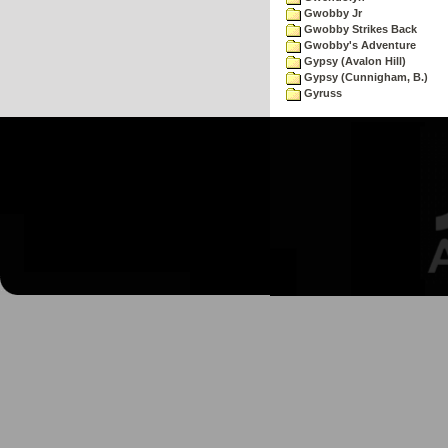
Gwobby Jr
Gwobby Strikes Back
Gwobby's Adventure
Gypsy (Avalon Hill)
Gypsy (Cunnigham, B.)
Gyruss