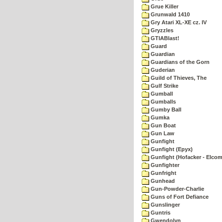
Grue Killer
Grunwald 1410
Gry Atari XL-XE cz. IV
Gryzzles
GTIABlast!
Guard
Guardian
Guardians of the Gorn
Guderian
Guild of Thieves, The
Gulf Strike
Gumball
Gumballs
Gumby Ball
Gumka
Gun Boat
Gun Law
Gunfight
Gunfight (Epyx)
Gunfight (Hofacker - Elcom
Gunfighter
Gunfright
Gunhead
Gun-Powder-Charlie
Guns of Fort Defiance
Gunslinger
Guntris
Gwendolyn