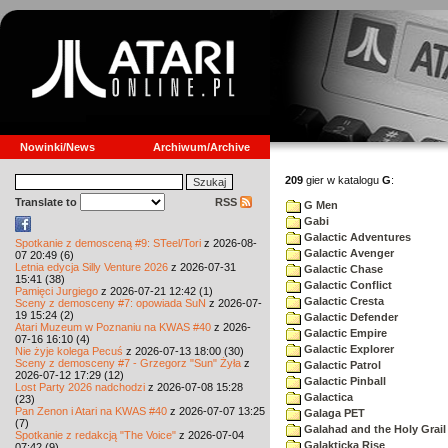
Nowinki/News
Archiwum/Archive
209
gier w katalogu
G
:
Translate to
RSS
G Men
Gabi
Galactic Adventures
Spotkanie z demosceną #9: STeel/Tori
z 2026-08-
Galactic Avenger
07 20:49 (6)
Letnia edycja Silly Venture 2026
z 2026-07-31
Galactic Chase
15:41 (38)
Galactic Conflict
Pamięci Jurgiego
z 2026-07-21 12:42 (1)
Galactic Cresta
Sceny z demosceny #7: opowiada SuN
z 2026-07-
19 15:24 (2)
Galactic Defender
Atari Muzeum w Poznaniu na KWAS #40
z 2026-
Galactic Empire
07-16 16:10 (4)
Galactic Explorer
Nie żyje kolega Pecuś
z 2026-07-13 18:00 (30)
Sceny z demosceny #7 - Grzegorz "Sun" Żyła
z
Galactic Patrol
2026-07-12 17:29 (12)
Galactic Pinball
Lost Party 2026 nadchodzi
z 2026-07-08 15:28
Galactica
(23)
Pan Zenon i Atari na KWAS #40
z 2026-07-07 13:25
Galaga PET
(7)
Galahad and the Holy Grail
Spotkanie z redakcją "The Voice"
z 2026-07-04
Galakticka Rise
07:42 (9)