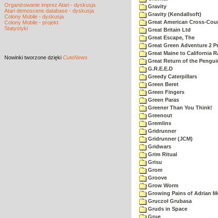
Organizowanie imprez Atari - dyskusja
Gravity
Atari demoscene database - dyskusja
Gravity (Kendallsoft)
Colony Mobile - dyskusja
Great American Cross-Coun
Colony Mobile - projekt
Statystyki
Great Britain Ltd
Great Escape, The
Great Green Adventure 2 P
Great Maine to California R
Nowinki
tworzone dzięki
CuteNews
Great Return of the Pengui
G.R.E.E.D
Greedy Caterpillars
Green Beret
Green Fingers
Green Paras
Greener Than You Think!
Greenout
Gremlins
Gridrunner
Gridrunner (JCM)
Gridwars
Grim Ritual
Grisu
Grom
Groove
Grow Worm
Growing Pains of Adrian M
Gruczoł Grubasa
Gruds in Space
Grue