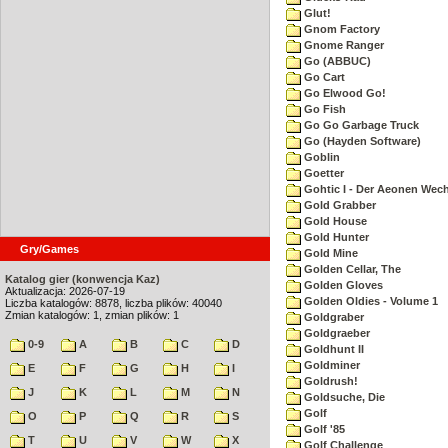
Glut!
Gnom Factory
Gnome Ranger
Go (ABBUC)
Go Cart
Go Elwood Go!
Go Fish
Go Go Garbage Truck
Go (Hayden Software)
Goblin
Goetter
Gohtic I - Der Aeonen Wec
Gold Grabber
Gold House
Gold Hunter
Gry/Games
Gold Mine
Golden Cellar, The
Katalog gier (konwencja Kaz)
Golden Gloves
Aktualizacja: 2026-07-19
Golden Oldies - Volume 1
Liczba katalogów: 8878, liczba plików: 40040
Zmian katalogów: 1, zmian plików: 1
Goldgraber
Goldgraeber
0-9
A
B
C
D
Goldhunt II
Goldminer
E
F
G
H
I
Goldrush!
J
K
L
M
N
Goldsuche, Die
Golf
O
P
Q
R
S
Golf '85
T
U
V
W
X
Golf Challenge