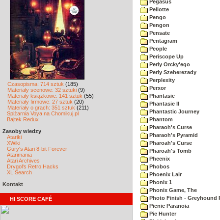
Pegasus
Pellotte
Pengo
Pengon
Pensate
Pentagram
People
Periscope Up
Perly Orcky'ego
Perly Szeherezady
Perplexity
Czasopisma: 714 sztuk
(185)
Perxor
Materiały scenowe: 32 sztuki
(9)
Materiały książkowe: 141 sztuk
(55)
Phantasie
Materiały firmowe: 27 sztuk
(20)
Phantasie II
Materiały o grach: 351 sztuk
(211)
Phantastic Journey
Spiżarnia Voya na Chomikuj.pl
Bajtek Redux
Phantom
Pharaoh's Curse
Zasoby wiedzy
Pharaoh's Pyramid
Atariki
XWiki
Pharoah's Curse
Gury's Atari 8-bit Forever
Pharoah's Tomb
Atarimania
Pheenix
Atari Archives
Drygol's Retro Hacks
Phobos
XL Search
Phoenix Lair
Phonix 1
Kontakt
Phonix Game, The
Photo Finish - Greyhound 
HI SCORE CAFÉ
Picnic Paranoia
Pie Hunter