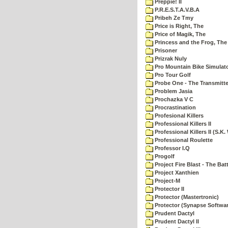
Preppie! II
P.R.E.S.T.A.V.B.A
Pribeh Ze Tmy
Price is Right, The
Price of Magik, The
Princess and the Frog, The
Prisoner
Prizrak Nuly
Pro Mountain Bike Simulat
Pro Tour Golf
Probe One - The Transmitte
Problem Jasia
Prochazka V C
Procrastination
Profesional Killers
Professional Killers II
Professional Killers II (S.K.
Professional Roulette
Professor I.Q
Progolf
Project Fire Blast - The Ba
Project Xanthien
Project-M
Protector II
Protector (Mastertronic)
Protector (Synapse Softwar
Prudent Dactyl
Prudent Dactyl II