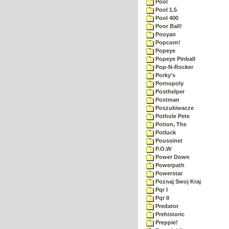
Pool
Pool 1.5
Pool 400
Poor Ball!
Pooyan
Popcorn!
Popeye
Popeye Pinball
Pop-N-Rocker
Porky's
Pornopoly
Posthelper
Postman
Poszukiwacze
Pothole Pete
Potion, The
Potluck
Poussinet
P.O.W
Power Down
Powerpath
Powerstar
Poznaj Swoj Kraj
Pqr I
Pqr II
Predator
Prehistoric
Preppie!