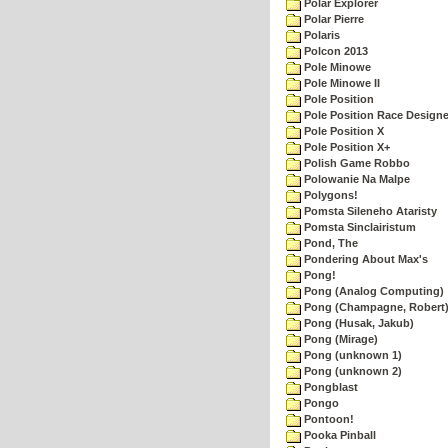
Polar Explorer
Polar Pierre
Polaris
Polcon 2013
Pole Minowe
Pole Minowe II
Pole Position
Pole Position Race Designe
Pole Position X
Pole Position X+
Polish Game Robbo
Polowanie Na Malpe
Polygons!
Pomsta Sileneho Ataristy
Pomsta Sinclairistum
Pond, The
Pondering About Max's
Pong!
Pong (Analog Computing)
Pong (Champagne, Robert
Pong (Husak, Jakub)
Pong (Mirage)
Pong (unknown 1)
Pong (unknown 2)
Pongblast
Pongo
Pontoon!
Pooka Pinball