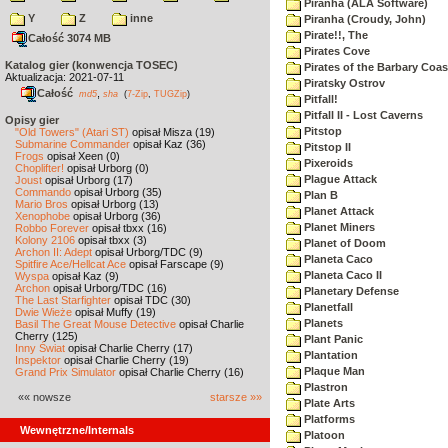
Piranha (ALA Software)
Y
Z
inne
Piranha (Croudy, John)
Pirate!!, The
Całość 3074 MB
Pirates Cove
Katalog gier (konwencja TOSEC)
Pirates of the Barbary Coas
Aktualizacja: 2021-07-11
Piratsky Ostrov
Całość
,
md5
sha
(
7-Zip
,
TUGZip
)
Pitfall!
Pitfall II - Lost Caverns
Opisy gier
Pitstop
"Old Towers" (Atari ST)
opisał Misza (19)
Submarine Commander
opisał Kaz (36)
Pitstop II
Frogs
opisał Xeen (0)
Pixeroids
Choplifter!
opisał Urborg (0)
Plague Attack
Joust
opisał Urborg (17)
Commando
opisał Urborg (35)
Plan B
Mario Bros
opisał Urborg (13)
Planet Attack
Xenophobe
opisał Urborg (36)
Planet Miners
Robbo Forever
opisał tbxx (16)
Kolony 2106
opisał tbxx (3)
Planet of Doom
Archon II: Adept
opisał Urborg/TDC (9)
Planeta Caco
Spitfire Ace/Hellcat Ace
opisał Farscape (9)
Planeta Caco II
Wyspa
opisał Kaz (9)
Archon
opisał Urborg/TDC (16)
Planetary Defense
The Last Starfighter
opisał TDC (30)
Planetfall
Dwie Wieże
opisał Muffy (19)
Planets
Basil The Great Mouse Detective
opisał Charlie
Cherry (125)
Plant Panic
Inny Świat
opisał Charlie Cherry (17)
Plantation
Inspektor
opisał Charlie Cherry (19)
Plaque Man
Grand Prix Simulator
opisał Charlie Cherry (16)
Plastron
«« nowsze
starsze »»
Plate Arts
Platforms
Wewnętrzne/Internals
Platoon