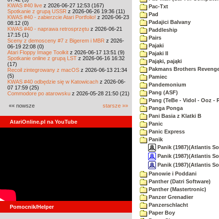
KWAS #40 live
z 2026-06-27 12:53 (167)
Pac-Txt
Spotkanie z grupą USSR
z 2026-06-26 19:36 (11)
Pad
KWAS #40 - zabierzcie Atari Portfolio!
z 2026-06-23
Padajici Balvany
08:12 (0)
KWAS #40 - naprawa retrosprzętu
z 2026-06-21
Paddleship
17:15 (1)
Pairs
Sceny z demosceny #7 z Bigerem i MBR
z 2026-
Pajaki
06-19 22:08 (0)
Atari Floppy Image Toolkit
z 2026-06-17 13:51 (9)
Pajaki II
Spotkanie online z grupą LST
z 2026-06-16 16:32
Pająki, pająki
(17)
Pakmans Brothers Reveng
Recoil zintegrowany z macOS
z 2026-06-13 21:34
(5)
Pamiec
KWAS #40 odbędzie się w Katowicach
z 2026-06-
Pandemonium
07 17:59 (25)
Pang (ASF)
Commodore po atarowsku
z 2026-05-28 21:50 (21)
Pang (TeBe - Vidol - Ooz - 
«« nowsze
starsze »»
Panga Ponga
Pani Basia z Klatki B
AtariOnline.pl na YouTube
Panic
Panic Express
Panik
Panik (1987)(Atlantis So
Panik (1987)(Atlantis So
Panik (1987)(Atlantis S
Panowie i Poddani
Panther (Datri Software)
Panther (Mastertronic)
Panzer Grenadier
Panzerschlacht
Pomocnik/Helper
Paper Boy