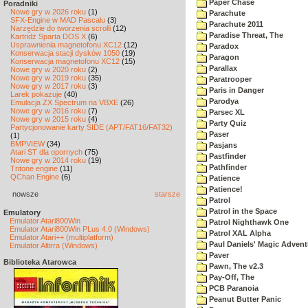
Paper Chase
Poradniki
Nowe gry w 2026 roku
(1)
Parachute
SFX-Engine w MAD Pascalu
(3)
Parachute 2011
Narzędzie do tworzenia scrolli
(12)
Paradise Threat, The
Kartridż Sparta DOS X
(6)
Usprawnienia magnetofonu XC12
(12)
Paradox
Konserwacja stacji dysków 1050
(19)
Paragon
Konserwacja magnetofonu XC12
(15)
Parallax
Nowe gry w 2020 roku
(2)
Nowe gry w 2019 roku
(35)
Paratrooper
Nowe gry w 2017 roku
(3)
Paris in Danger
Larek pokazuje
(40)
Parodya
Emulacja ZX Spectrum na VBXE
(26)
Nowe gry w 2016 roku
(7)
Parsec XL
Nowe gry w 2015 roku
(4)
Party Quiz
Partycjonowanie karty SIDE (APT/FAT16/FAT32)
Paser
(1)
BMPVIEW
(34)
Pasjans
Atari ST dla opornych
(75)
Pastfinder
Nowe gry w 2014 roku
(19)
Pathfinder
Tritone engine
(11)
QChan Engine
(6)
Patience
Patience!
nowsze
starsze
Patrol
Patrol in the Space
Emulatory
Emulator Atari800Win
Patrol Nighthawk One
Emulator Atari800Win PLus 4.0 (Windows)
Patrol XAL Alpha
Emulator Atari++ (multiplatform)
Paul Daniels' Magic Advent
Emulator Altirra (Windows)
Paver
Biblioteka Atarowca
Pawn, The v2.3
Pay-Off, The
PCB Paranoia
Peanut Butter Panic