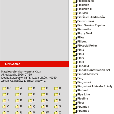
Piekiełeczko
Piekiełko
Piekiełko II
Pie-Man
Pierścień Androidów
Pierwotniaki
Pięć Gówien Eepcha
Piętnastka
Piggy Bank
Pilka
Pillbox
Piłkarski Poker
Pin 1
Pin 3
Pin 6
Pin II
Gry/Games
Pinball 3
Pinball Construction Set
Katalog gier (konwencja Kaz)
Pinball Monster
Aktualizacja: 2026-07-19
Liczba katalogów: 8878, liczba plików: 40040
Ping
Zmian katalogów: 1, zmian plików: 1
Pingwinek
Pingwinek Idzie do Szkoly
0-9
A
B
C
D
Pinhead
E
F
G
H
I
Pipe Line
Pipeline
J
K
L
M
N
Piper
O
P
Q
R
S
Piramida
Piramide
T
U
V
W
X