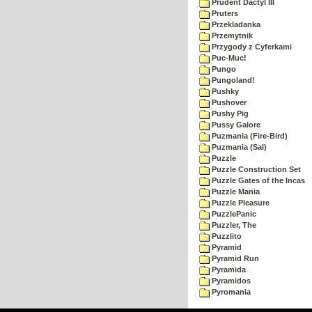
Prudent Dactyl III
Pruters
Przekladanka
Przemytnik
Przygody z Cyferkami
Puc-Muc!
Pungo
Pungoland!
Pushky
Pushover
Pushy Pig
Pussy Galore
Puzmania (Fire-Bird)
Puzmania (Sal)
Puzzle
Puzzle Construction Set
Puzzle Gates of the Incas
Puzzle Mania
Puzzle Pleasure
PuzzlePanic
Puzzler, The
Puzzlito
Pyramid
Pyramid Run
Pyramida
Pyramidos
Pyromania