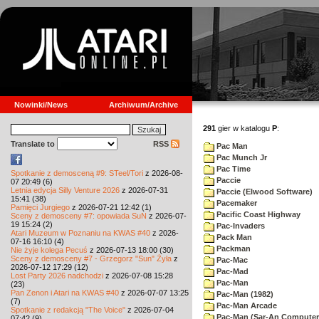
Nowinki/News
Archiwum/Archive
291
gier w katalogu
P
:
Translate to
RSS
Pac Man
Pac Munch Jr
Pac Time
Spotkanie z demosceną #9: STeel/Tori
z 2026-08-
Paccie
07 20:49 (6)
Letnia edycja Silly Venture 2026
z 2026-07-31
Paccie (Elwood Software)
15:41 (38)
Pacemaker
Pamięci Jurgiego
z 2026-07-21 12:42 (1)
Pacific Coast Highway
Sceny z demosceny #7: opowiada SuN
z 2026-07-
19 15:24 (2)
Pac-Invaders
Atari Muzeum w Poznaniu na KWAS #40
z 2026-
Pack Man
07-16 16:10 (4)
Packman
Nie żyje kolega Pecuś
z 2026-07-13 18:00 (30)
Sceny z demosceny #7 - Grzegorz "Sun" Żyła
z
Pac-Mac
2026-07-12 17:29 (12)
Pac-Mad
Lost Party 2026 nadchodzi
z 2026-07-08 15:28
Pac-Man
(23)
Pan Zenon i Atari na KWAS #40
z 2026-07-07 13:25
Pac-Man (1982)
(7)
Pac-Man Arcade
Spotkanie z redakcją "The Voice"
z 2026-07-04
Pac-Man (Sar-An Computer
07:42 (9)