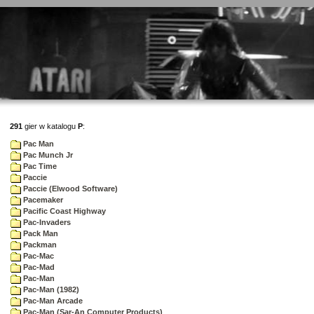
291
gier w katalogu
P
:
Pac Man
Pac Munch Jr
Pac Time
Paccie
Paccie (Elwood Software)
Pacemaker
Pacific Coast Highway
Pac-Invaders
Pack Man
Packman
Pac-Mac
Pac-Mad
Pac-Man
Pac-Man (1982)
Pac-Man Arcade
Pac-Man (Sar-An Computer Products)