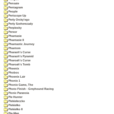
Pensate
Pentagram
People
Periscope Up
Perly Orcky'ego
Perly Szeherezady
Perplexity
Perxor
Phantasie
Phantasie II
Phantastic Journey
Phantom
Pharaoh's Curse
Pharaoh's Pyramid
Pharoah's Curse
Pharoah's Tomb
Pheenix
Phobos
Phoenix Lair
Phonix 1
Phonix Game, The
Photo Finish - Greyhound Racing
Picnic Paranoia
Pie Hunter
Piekiełeczko
Piekiełko
Piekiełko II
Pie-Man