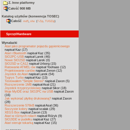
Z. Inne platformy
Całość 908 MB
Katalog użytków (konwencja TOSEC)
Całość
,
md5
sha
(
7-Zip
,
TUGZip
)
Sprzęt/Hardware
Wynalazki
Atari jako programator pojazdu gąsienicowego
napisał Kaz (17)
Atari i Bluetooth
napisał Kaz (35)
SIO2PC-USB
napisał Larek (46)
Nowe SIO2SD
napisał Larek (0)
SIO2SD w CA12
napisał Urborg (15)
Ratowanie ATMEL-ów
napisał Yoohaas (12)
Projektowanie cartów
napisał Zenon (12)
Joystick do Atari
napisał Larek (54)
Tygrys Turbo
napisał Kaz (13)
Testowałem "Simple Stereo"
napisał Zaxon (5)
Rozszerzenie 1MB
napisał Asal (21)
Joystick trzyprzyciskowy
napisał Sikor (18)
Moje MyIDE oraz SIO2PC na USB
napisał Zaxon
(16)
Jak wykonać płytkę drukowaną?
napisał Zaxon
(28)
Rozszerzenie 576kB
napisał Asal (36)
Soczyste kolory
napisał scalak (29)
XEGS Box
napisał Zaxon (13)
Atari w różnych rolach
napisał Różyk (9)
SIO2IDE w pudełku
napisał Kaz (27)
Atari steruje tokarką
napisał Kaz (15)