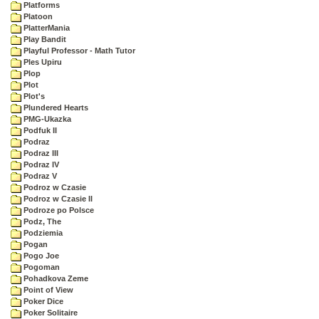
Platforms
Platoon
PlatterMania
Play Bandit
Playful Professor - Math Tutor
Ples Upiru
Plop
Plot
Plot's
Plundered Hearts
PMG-Ukazka
Podfuk II
Podraz
Podraz III
Podraz IV
Podraz V
Podroz w Czasie
Podroz w Czasie II
Podroze po Polsce
Podz, The
Podziemia
Pogan
Pogo Joe
Pogoman
Pohadkova Zeme
Point of View
Poker Dice
Poker Solitaire