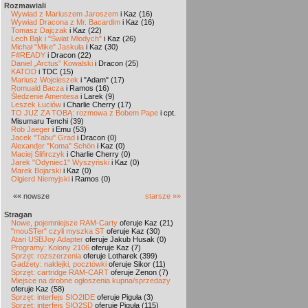
Rozmawiali
Wywiad z Mariuszem Jaroszem
i Kaz (16)
Wywiad Dracona z Mr. Bacardim
i Kaz (16)
Tomasz Dajczak
i Kaz (22)
Lech Bąk i "Świat Młodych"
i Kaz (26)
Michał "Mike" Jaskuła
i Kaz (30)
F#READY
i Dracon (22)
Daniel „Arctus” Kowalski
i Dracon (25)
KATOD
i TDC (15)
Mariusz Wojcieszek
i "Adam" (17)
Romuald Bacza
i Ramos (16)
Śledzenie Amentesa
i Larek (9)
Leszek Łuciów
i Charlie Cherry (17)
TO JUŻ ZA TOBĄ: rozmowa z Bobem Pape
i cpt.
Misumaru Tenchi (39)
Rob Jaeger
i Emu (53)
Jacek "Tabu" Grad
i Dracon (0)
Alexander "Koma" Schön
i Kaz (0)
Maciej Ślifirczyk
i Charlie Cherry (0)
Jarek "Odyniec1" Wyszyński
i Kaz (0)
Marek Bojarski
i Kaz (0)
Olgierd Niemyjski
i Ramos (0)
«« nowsze
starsze »»
Stragan
Nowe, pojemniejsze RAM-Carty
oferuje Kaz (21)
"mouSTer" czyli myszka ST
oferuje Kaz (30)
Atari USBJoy Adapter
oferuje Jakub Husak (0)
Programy: Kolony 2106
oferuje Kaz (7)
Sprzęt: rozszerzenia
oferuje Lotharek (399)
Gadżety: naklejki, pocztówki
oferuje Sikor (11)
Sprzęt: cartridge RAM-CART
oferuje Zenon (7)
Miejsce na drobne ogłoszenia kupna/sprzedaży
oferuje Kaz (58)
Sprzęt: interfejs SIO2IDE
oferuje Piguła (3)
Sprzęt: interfejs SIO2SD
oferuje Piguła (115)