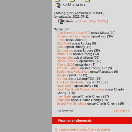
Całość 3074 MB
Katalog gier (konwencja TOSEC)
Aktualizacja: 2021-07-11
Całość
,
md5
sha
(
7-Zip
,
TUGZip
)
Opisy gier
"Old Towers" (Atari ST)
opisał Misza (19)
Submarine Commander
opisał Kaz (36)
Frogs
opisał Xeen (0)
Choplifter!
opisał Urborg (0)
Joust
opisał Urborg (17)
Commando
opisał Urborg (35)
Mario Bros
opisał Urborg (13)
Xenophobe
opisał Urborg (36)
Robbo Forever
opisał tbxx (16)
Kolony 2106
opisał tbxx (3)
Archon II: Adept
opisał Urborg/TDC (9)
Spitfire Ace/Hellcat Ace
opisał Farscape (9)
Wyspa
opisał Kaz (9)
Archon
opisał Urborg/TDC (16)
The Last Starfighter
opisał TDC (30)
Dwie Wieże
opisał Muffy (19)
Basil The Great Mouse Detective
opisał Charlie
Cherry (125)
Inny Świat
opisał Charlie Cherry (17)
Inspektor
opisał Charlie Cherry (19)
Grand Prix Simulator
opisał Charlie Cherry (16)
«« nowsze
starsze »»
Wewnętrzne/Internals
Organizowanie imprez Atari - dyskusja