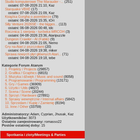
Studio komputerowe The Marauder -...
(251)
ostatni: 07-08-2026 21:10, Kaz
Starquake VBXE
(17)
ostatni: 07-08-2026 21:09, Kaz
Książka Gorgha o asemblerze
(79)
ostatni: 06-08-2026 15:35, tOri
Silly Venture 2026SE - the bigges...
(113)
ostatni: 06-08-2026 00:48, tdc
Rocznica 1 sierpnia - turówka WRCOH
(3)
ostatni: 04-08-2026 23:36, Ataripuzzle
Dungeon Crawler - AI (Fable)
(9)
ostatni: 04-08-2026 21:05, Nemo
Gry na Atari z pszczołami
(20)
ostatni: 04-08-2026 19:38, miker
Sprawa nowych płyt głównych Atari...
(71)
ostatni: 04-08-2026 19:18, tebe
Kategorie Forum Atarum
1. Projekty / Projects
(29857)
2. Grafika / Graphics
(6815)
3. Muzyka i dźwięk / Music and sound
(8058)
4. Programowanie / Programming
(13171)
5. Gry / Games
(36909)
6. Użytki / Utils
(4827)
7. Scena / Scene
(20244)
8. Sprzęt / Hardware
(27891)
9. Sprawy wewnętrzne / Internal affairs
(5842)
10. Sprzedam / Kupię / Zamienię
(8194)
11. Inne / Other
(33759)
Administratorzy:
Adam, Cyprian, Jhusak, Kaz
Użytkowników:
3073
Ostatnio zarejestrowany:
romasso22
Postów ostatniej doby:
15
Spotkania i zloty/Meetings & Parties