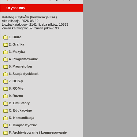
Użytki/Utils
Katalog użytków (konwencja Kaz)
Aktualizacja: 2026-03-12
Liczba katalogów: 2141, liczba plików: 10533
Zmian katalogów: 52, zmian plików: 93
1. Biuro
2. Grafika
3. Muzyka
4. Programowanie
5. Magnetofon
6. Stacja dyskietek
7. DOS-y
8. ROM-y
9. Rozne
B. Emulatory
C. Edukacyjne
D. Komunikacja
E. Diagnostyczne
F. Archiwizowanie i kompresowanie