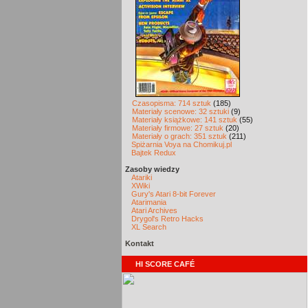
Czasopisma: 714 sztuk
(185)
Materiały scenowe: 32 sztuki
(9)
Materiały książkowe: 141 sztuk
(55)
Materiały firmowe: 27 sztuk
(20)
Materiały o grach: 351 sztuk
(211)
Spiżarnia Voya na Chomikuj.pl
Bajtek Redux
Zasoby wiedzy
Atariki
XWiki
Gury's Atari 8-bit Forever
Atarimania
Atari Archives
Drygol's Retro Hacks
XL Search
Kontakt
HI SCORE CAFÉ