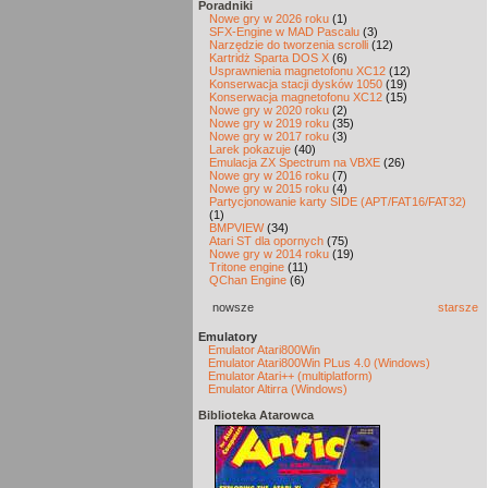
Poradniki
Nowe gry w 2026 roku
(1)
SFX-Engine w MAD Pascalu
(3)
Narzędzie do tworzenia scrolli
(12)
Kartridż Sparta DOS X
(6)
Usprawnienia magnetofonu XC12
(12)
Konserwacja stacji dysków 1050
(19)
Konserwacja magnetofonu XC12
(15)
Nowe gry w 2020 roku
(2)
Nowe gry w 2019 roku
(35)
Nowe gry w 2017 roku
(3)
Larek pokazuje
(40)
Emulacja ZX Spectrum na VBXE
(26)
Nowe gry w 2016 roku
(7)
Nowe gry w 2015 roku
(4)
Partycjonowanie karty SIDE (APT/FAT16/FAT32)
(1)
BMPVIEW
(34)
Atari ST dla opornych
(75)
Nowe gry w 2014 roku
(19)
Tritone engine
(11)
QChan Engine
(6)
nowsze
starsze
Emulatory
Emulator Atari800Win
Emulator Atari800Win PLus 4.0 (Windows)
Emulator Atari++ (multiplatform)
Emulator Altirra (Windows)
Biblioteka Atarowca