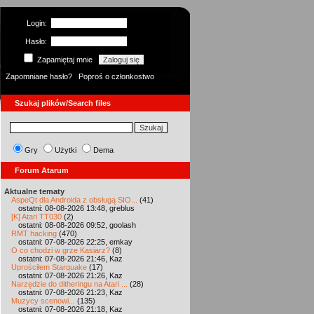
Login:
Hasło:
Zapamiętaj mnie
Zapomniane hasło?
Poproś o członkostwo
Szukaj plików/Search files
Gry
Użytki
Dema
Forum Atarum
Aktualne tematy
AspeQt dla Androida z obsługą SIO...
(41)
ostatni: 08-08-2026 13:48, greblus
[K] Atari TT030
(2)
ostatni: 08-08-2026 09:52, goolash
RMT hacking
(470)
ostatni: 07-08-2026 22:25, emkay
O co chodzi w grze Kasiarz?
(8)
ostatni: 07-08-2026 21:46, Kaz
Uprościłem Starquake
(17)
ostatni: 07-08-2026 21:26, Kaz
Narzędzie do ditheringu na Atari ...
(28)
ostatni: 07-08-2026 21:23, Kaz
Muzycy scenowi...
(135)
ostatni: 07-08-2026 21:18, Kaz