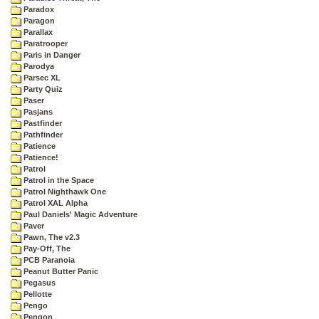
Paradox
Paragon
Parallax
Paratrooper
Paris in Danger
Parodya
Parsec XL
Party Quiz
Paser
Pasjans
Pastfinder
Pathfinder
Patience
Patience!
Patrol
Patrol in the Space
Patrol Nighthawk One
Patrol XAL Alpha
Paul Daniels' Magic Adventure
Paver
Pawn, The v2.3
Pay-Off, The
PCB Paranoia
Peanut Butter Panic
Pegasus
Pellotte
Pengo
Pengon