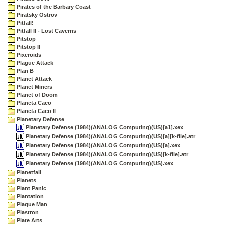
Pirates of the Barbary Coast
Piratsky Ostrov
Pitfall!
Pitfall II - Lost Caverns
Pitstop
Pitstop II
Pixeroids
Plague Attack
Plan B
Planet Attack
Planet Miners
Planet of Doom
Planeta Caco
Planeta Caco II
Planetary Defense
Planetary Defense (1984)(ANALOG Computing)(US)[a1].xex
Planetary Defense (1984)(ANALOG Computing)(US)[a][k-file].atr
Planetary Defense (1984)(ANALOG Computing)(US)[a].xex
Planetary Defense (1984)(ANALOG Computing)(US)[k-file].atr
Planetary Defense (1984)(ANALOG Computing)(US).xex
Planetfall
Planets
Plant Panic
Plantation
Plaque Man
Plastron
Plate Arts