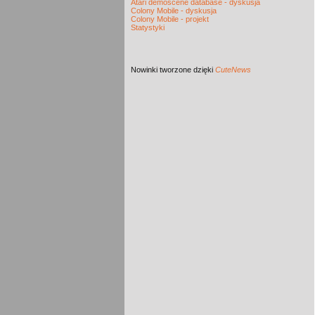
Atari demoscene database - dyskusja
Colony Mobile - dyskusja
Colony Mobile - projekt
Statystyki
Nowinki
tworzone dzięki
CuteNews