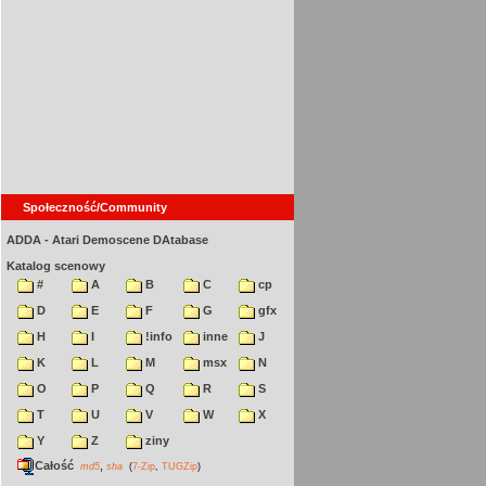
Społeczność/Community
ADDA - Atari Demoscene DAtabase
Katalog scenowy
#
A
B
C
cp
D
E
F
G
gfx
H
I
!info
inne
J
K
L
M
msx
N
O
P
Q
R
S
T
U
V
W
X
Y
Z
ziny
Całość
,
md5
sha
(
7-Zip
,
TUGZip
)