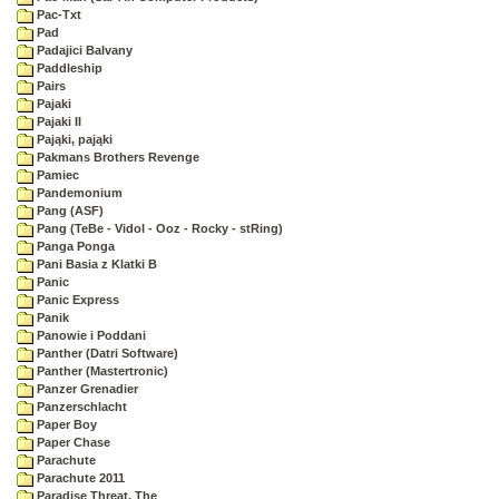
Pac-Txt
Pad
Padajici Balvany
Paddleship
Pairs
Pajaki
Pajaki II
Pająki, pająki
Pakmans Brothers Revenge
Pamiec
Pandemonium
Pang (ASF)
Pang (TeBe - Vidol - Ooz - Rocky - stRing)
Panga Ponga
Pani Basia z Klatki B
Panic
Panic Express
Panik
Panowie i Poddani
Panther (Datri Software)
Panther (Mastertronic)
Panzer Grenadier
Panzerschlacht
Paper Boy
Paper Chase
Parachute
Parachute 2011
Paradise Threat, The