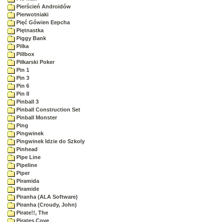
Pierścień Androidów
Pierwotniaki
Pięć Gówien Eepcha
Piętnastka
Piggy Bank
Pilka
Pillbox
Piłkarski Poker
Pin 1
Pin 3
Pin 6
Pin II
Pinball 3
Pinball Construction Set
Pinball Monster
Ping
Pingwinek
Pingwinek Idzie do Szkoly
Pinhead
Pipe Line
Pipeline
Piper
Piramida
Piramide
Piranha (ALA Software)
Piranha (Croudy, John)
Pirate!!, The
Pirates Cove