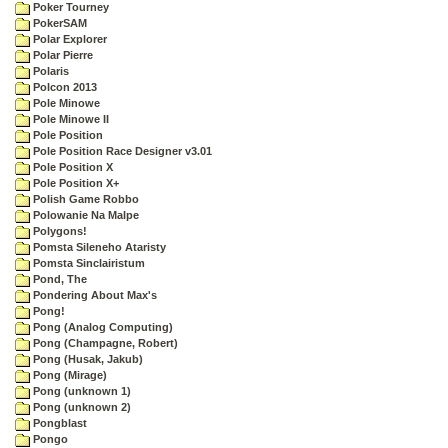
Poker Tourney
PokerSAM
Polar Explorer
Polar Pierre
Polaris
Polcon 2013
Pole Minowe
Pole Minowe II
Pole Position
Pole Position Race Designer v3.01
Pole Position X
Pole Position X+
Polish Game Robbo
Polowanie Na Malpe
Polygons!
Pomsta Sileneho Ataristy
Pomsta Sinclairistum
Pond, The
Pondering About Max's
Pong!
Pong (Analog Computing)
Pong (Champagne, Robert)
Pong (Husak, Jakub)
Pong (Mirage)
Pong (unknown 1)
Pong (unknown 2)
Pongblast
Pongo