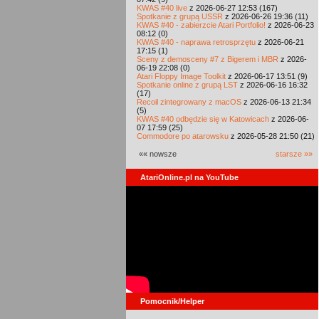
KWAS #40 live
z 2026-06-27 12:53 (167)
Spotkanie z grupą USSR
z 2026-06-26 19:36 (11)
KWAS #40 - zabierzcie Atari Portfolio!
z 2026-06-23
08:12 (0)
KWAS #40 - naprawa retrosprzętu
z 2026-06-21
17:15 (1)
Sceny z demosceny #7 z Bigerem i MBR
z 2026-
06-19 22:08 (0)
Atari Floppy Image Toolkit
z 2026-06-17 13:51 (9)
Spotkanie online z grupą LST
z 2026-06-16 16:32
(17)
Recoil zintegrowany z macOS
z 2026-06-13 21:34
(5)
KWAS #40 odbędzie się w Katowicach
z 2026-06-
07 17:59 (25)
Commodore po atarowsku
z 2026-05-28 21:50 (21)
«« nowsze
starsze »»
AtariOnline.pl na YouTube
Pomocnik/Helper