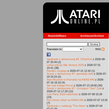
Nowinki/News
Archiwum/Archive
Translate to
RSS
Spotkanie z demosceną #9: STeel/Tori
z 2026-08-
07 20:49 (2)
Letnia edycja Silly Venture 2026
z 2026-07-31
15:41 (38)
Pamięci Jurgiego
z 2026-07-21 12:42 (1)
Sceny z demosceny #7: opowiada SuN
z 2026-07-
19 15:24 (2)
Atari Muzeum w Poznaniu na KWAS #40
z 2026-
07-16 16:10 (4)
Nie żyje kolega Pecuś
z 2026-07-13 18:00 (30)
Sceny z demosceny #7 - Grzegorz "Sun" Żyła
z
2026-07-12 17:29 (12)
Lost Party 2026 nadchodzi
z 2026-07-08 15:28
(23)
Pan Zenon i Atari na KWAS #40
z 2026-07-07 13:25
(7)
Spotkanie z redakcją "The Voice"
z 2026-07-04
07:42 (9)