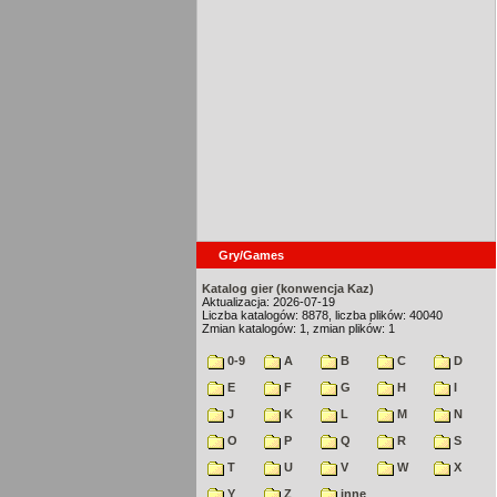
Gry/Games
Katalog gier (konwencja Kaz)
Aktualizacja: 2026-07-19
Liczba katalogów: 8878, liczba plików: 40040
Zmian katalogów: 1, zmian plików: 1
0-9
A
B
C
D
E
F
G
H
I
J
K
L
M
N
O
P
Q
R
S
T
U
V
W
X
Y
Z
inne