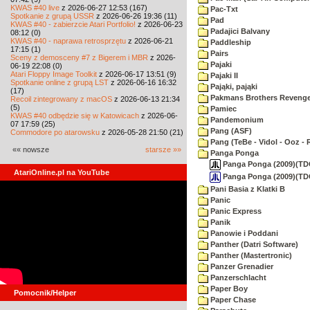
KWAS #40 live
z 2026-06-27 12:53 (167)
Pac-Txt
Spotkanie z grupą USSR
z 2026-06-26 19:36 (11)
Pad
KWAS #40 - zabierzcie Atari Portfolio!
z 2026-06-23
Padajici Balvany
08:12 (0)
KWAS #40 - naprawa retrosprzętu
z 2026-06-21
Paddleship
17:15 (1)
Pairs
Sceny z demosceny #7 z Bigerem i MBR
z 2026-
Pajaki
06-19 22:08 (0)
Atari Floppy Image Toolkit
z 2026-06-17 13:51 (9)
Pajaki II
Spotkanie online z grupą LST
z 2026-06-16 16:32
Pająki, pająki
(17)
Pakmans Brothers Reveng
Recoil zintegrowany z macOS
z 2026-06-13 21:34
(5)
Pamiec
KWAS #40 odbędzie się w Katowicach
z 2026-06-
Pandemonium
07 17:59 (25)
Pang (ASF)
Commodore po atarowsku
z 2026-05-28 21:50 (21)
Pang (TeBe - Vidol - Ooz - 
«« nowsze
starsze »»
Panga Ponga
Panga Ponga (2009)(TDC
AtariOnline.pl na YouTube
Panga Ponga (2009)(TDC
Pani Basia z Klatki B
Panic
Panic Express
Panik
Panowie i Poddani
Panther (Datri Software)
Panther (Mastertronic)
Panzer Grenadier
Panzerschlacht
Paper Boy
Pomocnik/Helper
Paper Chase