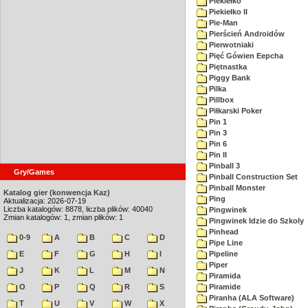
Piekiełko
Piekiełko II
Pie-Man
Pierścień Androidów
Pierwotniaki
Pięć Gówien Eepcha
Piętnastka
Piggy Bank
Pilka
Pillbox
Piłkarski Poker
Pin 1
Pin 3
Pin 6
Pin II
Pinball 3
Gry/Games
Pinball Construction Set
Pinball Monster
Katalog gier (konwencja Kaz)
Ping
Aktualizacja: 2026-07-19
Liczba katalogów: 8878, liczba plików: 40040
Pingwinek
Zmian katalogów: 1, zmian plików: 1
Pingwinek Idzie do Szkoly
Pinhead
0-9
A
B
C
D
Pipe Line
E
F
G
H
I
Pipeline
Piper
J
K
L
M
N
Piramida
O
P
Q
R
S
Piramide
Piranha (ALA Software)
T
U
V
W
X