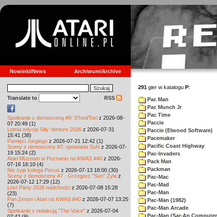
Nowinki/News
Archiwum/Archive
291
gier w katalogu
P
:
Translate to
RSS
Pac Man
Pac Munch Jr
Pac Time
Spotkanie z demosceną #9: STeel/Tori
z 2026-08-
Paccie
07 20:49 (1)
Letnia edycja Silly Venture 2026
z 2026-07-31
Paccie (Elwood Software)
15:41 (38)
Pacemaker
Pamięci Jurgiego
z 2026-07-21 12:42 (1)
Pacific Coast Highway
Sceny z demosceny #7: opowiada SuN
z 2026-07-
19 15:24 (2)
Pac-Invaders
Atari Muzeum w Poznaniu na KWAS #40
z 2026-
Pack Man
07-16 16:10 (4)
Packman
Nie żyje kolega Pecuś
z 2026-07-13 18:00 (30)
Sceny z demosceny #7 - Grzegorz "Sun" Żyła
z
Pac-Mac
2026-07-12 17:29 (12)
Pac-Mad
Lost Party 2026 nadchodzi
z 2026-07-08 15:28
Pac-Man
(23)
Pan Zenon i Atari na KWAS #40
z 2026-07-07 13:25
Pac-Man (1982)
(7)
Pac-Man Arcade
Spotkanie z redakcją "The Voice"
z 2026-07-04
Pac-Man (Sar-An Computer
07:42 (9)