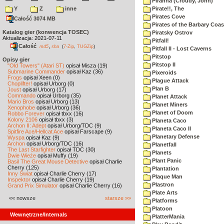
Piranha (Croudy, John)
Y
Z
inne
Pirate!!, The
Pirates Cove
Całość 3074 MB
Pirates of the Barbary Coas
Katalog gier (konwencja TOSEC)
Piratsky Ostrov
Aktualizacja: 2021-07-11
Pitfall!
Całość
,
md5
sha
(
7-Zip
,
TUGZip
)
Pitfall II - Lost Caverns
Pitstop
Opisy gier
Pitstop II
"Old Towers" (Atari ST)
opisał Misza (19)
Submarine Commander
opisał Kaz (36)
Pixeroids
Frogs
opisał Xeen (0)
Plague Attack
Choplifter!
opisał Urborg (0)
Plan B
Joust
opisał Urborg (17)
Commando
opisał Urborg (35)
Planet Attack
Mario Bros
opisał Urborg (13)
Planet Miners
Xenophobe
opisał Urborg (36)
Planet of Doom
Robbo Forever
opisał tbxx (16)
Kolony 2106
opisał tbxx (3)
Planeta Caco
Archon II: Adept
opisał Urborg/TDC (9)
Planeta Caco II
Spitfire Ace/Hellcat Ace
opisał Farscape (9)
Planetary Defense
Wyspa
opisał Kaz (9)
Archon
opisał Urborg/TDC (16)
Planetfall
The Last Starfighter
opisał TDC (30)
Planets
Dwie Wieże
opisał Muffy (19)
Plant Panic
Basil The Great Mouse Detective
opisał Charlie
Cherry (125)
Plantation
Inny Świat
opisał Charlie Cherry (17)
Plaque Man
Inspektor
opisał Charlie Cherry (19)
Plastron
Grand Prix Simulator
opisał Charlie Cherry (16)
Plate Arts
«« nowsze
starsze »»
Platforms
Platoon
Wewnętrzne/Internals
PlatterMania