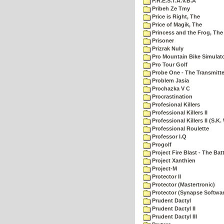
P.R.E.S.T.A.V.B.A
Pribeh Ze Tmy
Price is Right, The
Price of Magik, The
Princess and the Frog, The
Prisoner
Prizrak Nuly
Pro Mountain Bike Simulat
Pro Tour Golf
Probe One - The Transmitte
Problem Jasia
Prochazka V C
Procrastination
Profesional Killers
Professional Killers II
Professional Killers II (S.K.
Professional Roulette
Professor I.Q
Progolf
Project Fire Blast - The Ba
Project Xanthien
Project-M
Protector II
Protector (Mastertronic)
Protector (Synapse Softwar
Prudent Dactyl
Prudent Dactyl II
Prudent Dactyl III