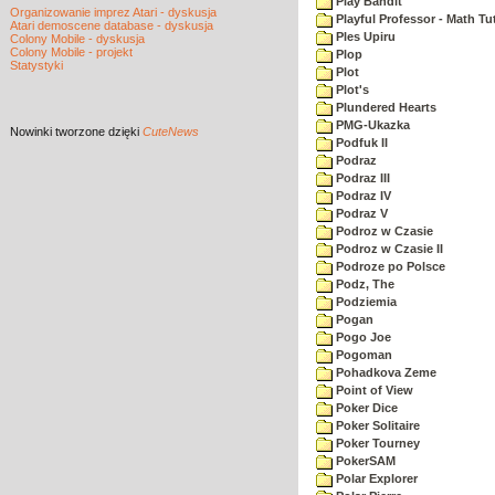
Play Bandit
Organizowanie imprez Atari - dyskusja
Playful Professor - Math Tu
Atari demoscene database - dyskusja
Ples Upiru
Colony Mobile - dyskusja
Colony Mobile - projekt
Plop
Statystyki
Plot
Plot's
Plundered Hearts
PMG-Ukazka
Nowinki
tworzone dzięki
CuteNews
Podfuk II
Podraz
Podraz III
Podraz IV
Podraz V
Podroz w Czasie
Podroz w Czasie II
Podroze po Polsce
Podz, The
Podziemia
Pogan
Pogo Joe
Pogoman
Pohadkova Zeme
Point of View
Poker Dice
Poker Solitaire
Poker Tourney
PokerSAM
Polar Explorer