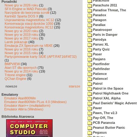
Parachute
Poradniki
Nowe gry w 2026 roku
(1)
Parachute 2011
SFX-Engine w MAD Pascalu
(3)
Paradise Threat, The
Narzędzie do tworzenia scrolli
(12)
Paradox
Kartridż Sparta DOS X
(6)
Usprawnienia magnetofonu XC12
(12)
Paragon
Konserwacja stacji dysków 1050
(19)
Parallax
Konserwacja magnetofonu XC12
(15)
Paratrooper
Nowe gry w 2020 roku
(2)
Nowe gry w 2019 roku
(35)
Paris in Danger
Nowe gry w 2017 roku
(3)
Parodya
Larek pokazuje
(40)
Parsec XL
Emulacja ZX Spectrum na VBXE
(26)
Nowe gry w 2016 roku
(7)
Party Quiz
Nowe gry w 2015 roku
(4)
Paser
Partycjonowanie karty SIDE (APT/FAT16/FAT32)
Pasjans
(1)
BMPVIEW
(34)
Pastfinder
Atari ST dla opornych
(75)
Pathfinder
Nowe gry w 2014 roku
(19)
Patience
Tritone engine
(11)
QChan Engine
(6)
Patience!
Patrol
nowsze
starsze
Patrol in the Space
Patrol Nighthawk One
Emulatory
Emulator Atari800Win
Patrol XAL Alpha
Emulator Atari800Win PLus 4.0 (Windows)
Paul Daniels' Magic Advent
Emulator Atari++ (multiplatform)
Paver
Emulator Altirra (Windows)
Pawn, The v2.3
Biblioteka Atarowca
Pay-Off, The
PCB Paranoia
Peanut Butter Panic
Pegasus