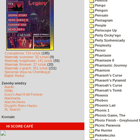
Pellotte
Pengo
Pengon
Pensate
Pentagram
People
Periscope Up
Perly Orcky'ego
Perly Szeherezady
Perplexity
Perxor
Czasopisma: 714 sztuk
(185)
Phantasie
Materiały scenowe: 32 sztuki
(9)
Phantasie II
Materiały książkowe: 141 sztuk
(55)
Materiały firmowe: 27 sztuk
(20)
Phantastic Journey
Materiały o grach: 351 sztuk
(211)
Phantom
Spiżarnia Voya na Chomikuj.pl
Pharaoh's Curse
Bajtek Redux
Pharaoh's Pyramid
Zasoby wiedzy
Pharoah's Curse
Atariki
Pharoah's Tomb
XWiki
Gury's Atari 8-bit Forever
Pheenix
Atarimania
Phobos
Atari Archives
Phoenix Lair
Drygol's Retro Hacks
XL Search
Phonix 1
Phonix Game, The
Kontakt
Photo Finish - Greyhound 
Picnic Paranoia
HI SCORE CAFÉ
Pie Hunter
Piekiełeczko