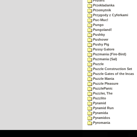
Pruters
Przekladanka
Przemytnik
Przygody z Cyferkami
Puc-Muc!
Pungo
Pungoland!
Pushky
Pushover
Pushy Pig
Pussy Galore
Puzmania (Fire-Bird)
Puzmania (Sal)
Puzzle
Puzzle Construction Set
Puzzle Gates of the Incas
Puzzle Mania
Puzzle Pleasure
PuzzlePanic
Puzzler, The
Puzzlito
Pyramid
Pyramid Run
Pyramida
Pyramidos
Pyromania