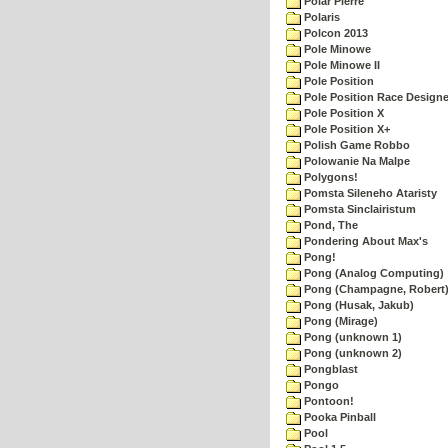
Polar Pierre
Polaris
Polcon 2013
Pole Minowe
Pole Minowe II
Pole Position
Pole Position Race Designe
Pole Position X
Pole Position X+
Polish Game Robbo
Polowanie Na Malpe
Polygons!
Pomsta Sileneho Ataristy
Pomsta Sinclairistum
Pond, The
Pondering About Max's
Pong!
Pong (Analog Computing)
Pong (Champagne, Robert
Pong (Husak, Jakub)
Pong (Mirage)
Pong (unknown 1)
Pong (unknown 2)
Pongblast
Pongo
Pontoon!
Pooka Pinball
Pool