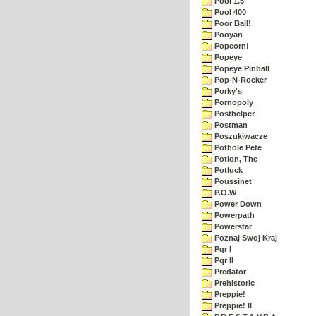
Pool 1.5
Pool 400
Poor Ball!
Pooyan
Popcorn!
Popeye
Popeye Pinball
Pop-N-Rocker
Porky's
Pornopoly
Posthelper
Postman
Poszukiwacze
Pothole Pete
Potion, The
Potluck
Poussinet
P.O.W
Power Down
Powerpath
Powerstar
Poznaj Swoj Kraj
Pqr I
Pqr II
Predator
Prehistoric
Preppie!
Preppie! II