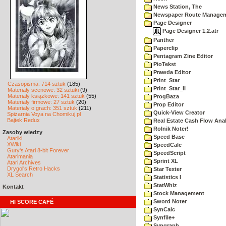
News Station, The
Newspaper Route Managem
Page Designer
Page Designer 1.2.atr
Panther
Paperclip
Pentagram Zine Editor
PioTekst
Prawda Editor
Print_Star
Czasopisma: 714 sztuk
(185)
Print_Star_II
Materiały scenowe: 32 sztuki
(9)
Materiały książkowe: 141 sztuk
(55)
ProgBaza
Materiały firmowe: 27 sztuk
(20)
Prop Editor
Materiały o grach: 351 sztuk
(211)
Quick-View Creator
Spiżarnia Voya na Chomikuj.pl
Bajtek Redux
Real Estate Cash Flow Anal
Rolnik Noter!
Zasoby wiedzy
Speed Base
Atariki
XWiki
SpeedCalc
Gury's Atari 8-bit Forever
SpeedScript
Atarimania
Sprint XL
Atari Archives
Drygol's Retro Hacks
Star Texter
XL Search
Statistics I
StatWhiz
Kontakt
Stock Management
Sword Noter
HI SCORE CAFÉ
SynCalc
Synfile+
Syngraph