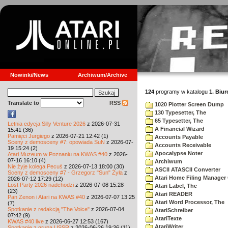
Nowinki/News
Archiwum/Archive
124
programy w katalogu
1. Biur
Translate to
RSS
1020 Plotter Screen Dump
130 Typesetter, The
65 Typesetter, The
Letnia edycja Silly Venture 2026
z 2026-07-31
A Financial Wizard
15:41 (36)
Pamięci Jurgiego
z 2026-07-21 12:42 (1)
Accounts Payable
Sceny z demosceny #7: opowiada SuN
z 2026-07-
Accounts Receivable
19 15:24 (2)
Apocalypse Noter
Atari Muzeum w Poznaniu na KWAS #40
z 2026-
07-16 16:10 (4)
Archiwum
Nie żyje kolega Pecuś
z 2026-07-13 18:00 (30)
ASCII ATASCII Converter
Sceny z demosceny #7 - Grzegorz "Sun" Żyła
z
Atari Home Filing Manager 
2026-07-12 17:29 (12)
Lost Party 2026 nadchodzi
z 2026-07-08 15:28
Atari Label, The
(23)
Atari READER
Pan Zenon i Atari na KWAS #40
z 2026-07-07 13:25
Atari Word Processor, The
(7)
Spotkanie z redakcją "The Voice"
z 2026-07-04
AtariSchreiber
07:42 (9)
AtariTexte
KWAS #40 live
z 2026-06-27 12:53 (167)
AtariWriter
Spotkanie z grupą USSR
z 2026-06-26 19:36 (11)