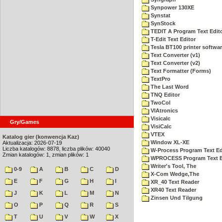
Synpower 130XE
Synstat
SynStock
TEDIT A Program Text Edit
T-Edit Text Editor
Tesla BT100 printer softwa
Text Converter (v1)
Text Converter (v2)
Text Formatter (Forms)
TextPro
The Last Word
TNQ Editor
TwoCol
VIAtronics
Visicalc
Gry/Games
VisiCalc
VTEX
Katalog gier (konwencja Kaz)
Window XL-XE
Aktualizacja: 2026-07-19
Liczba katalogów: 8878, liczba plików: 40040
W-Process Program Text Ed
Zmian katalogów: 1, zmian plików: 1
WPROCESS Program Text E
Writer's Tool, The
0-9
A
B
C
D
X-Com Wedge,The
E
F
G
H
I
XR_40 Text Reader
XR40 Text Reader
J
K
L
M
N
Zinsen Und Tilgung
O
P
Q
R
S
T
U
V
W
X