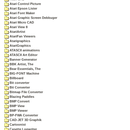
Atari Control Picture
Atari Epson Lister
Atari Font Maker
Atari Graphic Screen Debbuger
Atari Micro CAD
Atari View 8
AtariArtist
AtariFan Viewers
Atarigraphics
AtariGraphics
ATASCII animations
ATASCII Art Editor
Banner Generator
BBK Artist, The
Bear Essentials, The
BIG-FONT Machine
Billboard
Bit converter
Bit Converter
Bitmap File Converter
Blazing Paddles
BMP Convert
BMP View
BMP Viewer
BP-FWA Converter
CAD-JET 3D Graphik
Cartoonist
Casette Logwriter