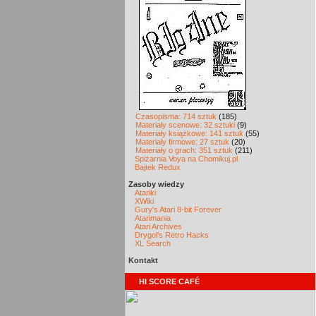
Czasopisma: 714 sztuk
(185)
Materiały scenowe: 32 sztuki
(9)
Materiały książkowe: 141 sztuk
(55)
Materiały firmowe: 27 sztuk
(20)
Materiały o grach: 351 sztuk
(211)
Spiżarnia Voya na Chomikuj.pl
Bajtek Redux
Zasoby wiedzy
Atariki
XWiki
Gury's Atari 8-bit Forever
Atarimania
Atari Archives
Drygol's Retro Hacks
XL Search
Kontakt
HI SCORE CAFÉ