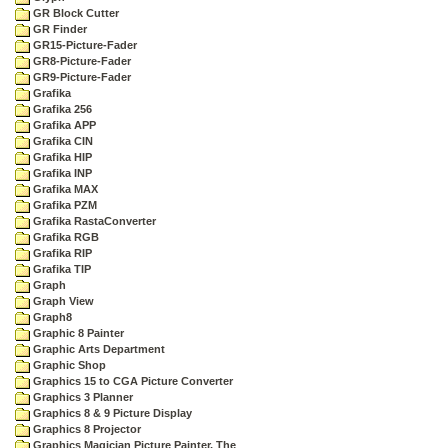
GR Block Cutter
GR Finder
GR15-Picture-Fader
GR8-Picture-Fader
GR9-Picture-Fader
Grafika
Grafika 256
Grafika APP
Grafika CIN
Grafika HIP
Grafika INP
Grafika MAX
Grafika PZM
Grafika RastaConverter
Grafika RGB
Grafika RIP
Grafika TIP
Graph
Graph View
Graph8
Graphic 8 Painter
Graphic Arts Department
Graphic Shop
Graphics 15 to CGA Picture Converter
Graphics 3 Planner
Graphics 8 & 9 Picture Display
Graphics 8 Projector
Graphics Magician Picture Painter, The