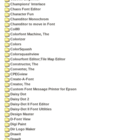
Champions' Interlace
Chaos Font Editor
Character Fun
Chareditor Monochrom
Chareditor to move in Font
Col80
Colorfont Machine, The
Colorizer
Colors
ColorSquash
Colorsquashview
Colourfont Editor;Tile Map Editor
Constructor, The
Converter, The
CPEGview
Create-A-Font
Creator, The
Custom Font Message Printer for Epson
Daisy Dot
Daisy Dot 2
Daisy-Dot II Font Editor
Daisy-Dot II Font Ultlities
Design Master
D-Font View
Digi Paint
Dir Logo Maker
Drawit
DrawIt