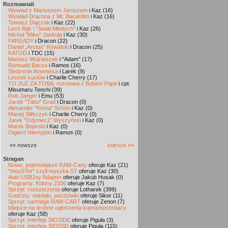
Rozmawiali
Wywiad z Mariuszem Jaroszem
i Kaz (16)
Wywiad Dracona z Mr. Bacardim
i Kaz (16)
Tomasz Dajczak
i Kaz (22)
Lech Bąk i "Świat Młodych"
i Kaz (26)
Michał "Mike" Jaskuła
i Kaz (30)
F#READY
i Dracon (22)
Daniel „Arctus” Kowalski
i Dracon (25)
KATOD
i TDC (15)
Mariusz Wojcieszek
i "Adam" (17)
Romuald Bacza
i Ramos (16)
Śledzenie Amentesa
i Larek (9)
Leszek Łuciów
i Charlie Cherry (17)
TO JUŻ ZA TOBĄ: rozmowa z Bobem Pape
i cpt.
Misumaru Tenchi (39)
Rob Jaeger
i Emu (53)
Jacek "Tabu" Grad
i Dracon (0)
Alexander "Koma" Schön
i Kaz (0)
Maciej Ślifirczyk
i Charlie Cherry (0)
Jarek "Odyniec1" Wyszyński
i Kaz (0)
Marek Bojarski
i Kaz (0)
Olgierd Niemyjski
i Ramos (0)
«« nowsze
starsze »»
Stragan
Nowe, pojemniejsze RAM-Carty
oferuje Kaz (21)
"mouSTer" czyli myszka ST
oferuje Kaz (30)
Atari USBJoy Adapter
oferuje Jakub Husak (0)
Programy: Kolony 2106
oferuje Kaz (7)
Sprzęt: rozszerzenia
oferuje Lotharek (399)
Gadżety: naklejki, pocztówki
oferuje Sikor (11)
Sprzęt: cartridge RAM-CART
oferuje Zenon (7)
Miejsce na drobne ogłoszenia kupna/sprzedaży
oferuje Kaz (58)
Sprzęt: interfejs SIO2IDE
oferuje Piguła (3)
Sprzęt: interfejs SIO2SD
oferuje Piguła (115)