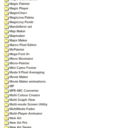
Magic Painter
Magic Player
MagicChar+
Magiczna Paleta
Magiczny Punkt
Mandelbrot set
Map Maker
Mapmaker
Maps Maker
Marco Pixel Editor
McPainter
Mega Font II+
Micro Illustrator
Micro-Painter
Mini Camo Fonter
Mode 9 Pixel Averaging
Movie Maker
Movie Maker animations
MP
MPE-MIC Converter
Multi Colour Creator
Multi Graph View
Multi-mode Screen Utility
MultiMode-Fader
Multi-Player-Animator
New Art
New Art Pro
New Art Seven