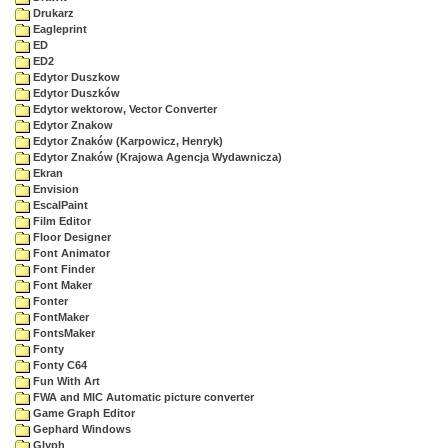
Drukarz
Eagleprint
ED
ED2
Edytor Duszkow
Edytor Duszków
Edytor wektorow, Vector Converter
Edytor Znakow
Edytor Znaków (Karpowicz, Henryk)
Edytor Znaków (Krajowa Agencja Wydawnicza)
Ekran
Envision
EscalPaint
Film Editor
Floor Designer
Font Animator
Font Finder
Font Maker
Fonter
FontMaker
FontsMaker
Fonty
Fonty C64
Fun With Art
FWA and MIC Automatic picture converter
Game Graph Editor
Gephard Windows
Glyph