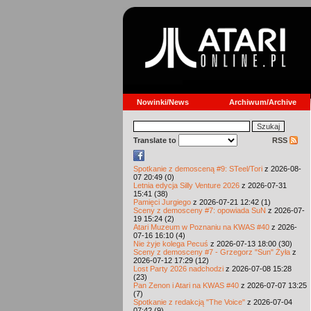
Nowinki/News
Archiwum/Archive
Translate to
RSS
Spotkanie z demosceną #9: STeel/Tori
z 2026-08-
07 20:49 (0)
Letnia edycja Silly Venture 2026
z 2026-07-31
15:41 (38)
Pamięci Jurgiego
z 2026-07-21 12:42 (1)
Sceny z demosceny #7: opowiada SuN
z 2026-07-
19 15:24 (2)
Atari Muzeum w Poznaniu na KWAS #40
z 2026-
07-16 16:10 (4)
Nie żyje kolega Pecuś
z 2026-07-13 18:00 (30)
Sceny z demosceny #7 - Grzegorz "Sun" Żyła
z
2026-07-12 17:29 (12)
Lost Party 2026 nadchodzi
z 2026-07-08 15:28
(23)
Pan Zenon i Atari na KWAS #40
z 2026-07-07 13:25
(7)
Spotkanie z redakcją "The Voice"
z 2026-07-04
07:42 (9)