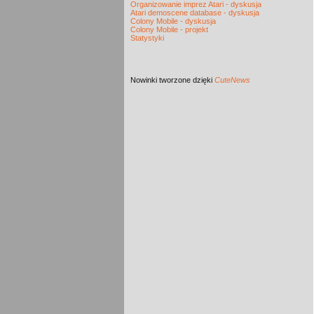
Organizowanie imprez Atari - dyskusja
Atari demoscene database - dyskusja
Colony Mobile - dyskusja
Colony Mobile - projekt
Statystyki
Nowinki
tworzone dzięki
CuteNews