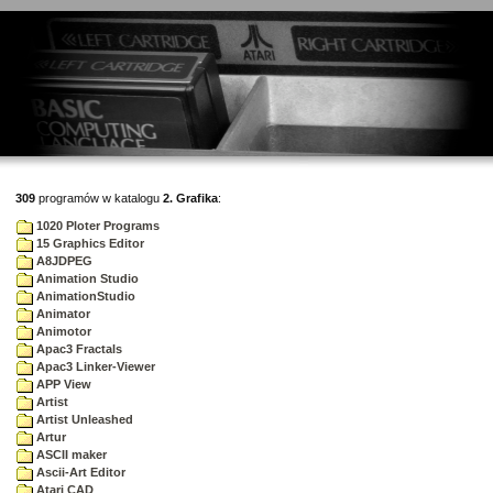
309
programów w katalogu
2. Grafika
:
1020 Ploter Programs
15 Graphics Editor
A8JDPEG
Animation Studio
AnimationStudio
Animator
Animotor
Apac3 Fractals
Apac3 Linker-Viewer
APP View
Artist
Artist Unleashed
Artur
ASCII maker
Ascii-Art Editor
Atari CAD