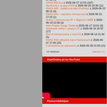
KWAS #40 live
z 2026-06-27 12:53 (167)
Spotkanie z grupą USSR
z 2026-06-26 19:36 (11)
KWAS #40 - zabierzcie Atari Portfolio!
z 2026-06-23
08:12 (0)
KWAS #40 - naprawa retrosprzętu
z 2026-06-21
17:15 (1)
Sceny z demosceny #7 z Bigerem i MBR
z 2026-
06-19 22:08 (0)
Atari Floppy Image Toolkit
z 2026-06-17 13:51 (9)
Spotkanie online z grupą LST
z 2026-06-16 16:32
(17)
Recoil zintegrowany z macOS
z 2026-06-13 21:34
(5)
KWAS #40 odbędzie się w Katowicach
z 2026-06-
07 17:59 (25)
Commodore po atarowsku
z 2026-05-28 21:50 (21)
«« nowsze
starsze »»
AtariOnline.pl na YouTube
Pomocnik/Helper