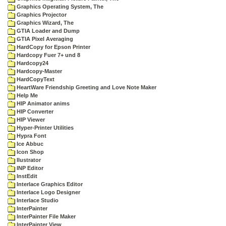
Graphics Operating System, The
Graphics Projector
Graphics Wizard, The
GTIA Loader and Dump
GTIA Pixel Averaging
HardCopy for Epson Printer
Hardcopy Fuer 7+ und 8
Hardcopy24
Hardcopy-Master
HardCopyText
HeartWare Friendship Greeting and Love Note Maker
Help Me
HIP Animator anims
HIP Converter
HIP Viewer
Hyper-Printer Utilities
Hypra Font
Ice Abbuc
Icon Shop
Ilustrator
INP Editor
InstEdit
Interlace Graphics Editor
Interlace Logo Designer
Interlace Studio
InterPainter
InterPainter File Maker
InterPainter View