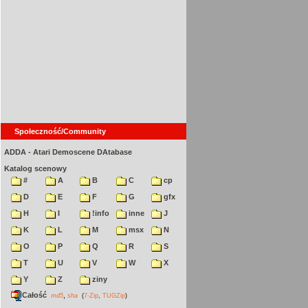
Społeczność/Community
ADDA - Atari Demoscene DAtabase
Katalog scenowy
#
A
B
C
cp
D
E
F
G
gfx
H
I
!info
inne
J
K
L
M
msx
N
O
P
Q
R
S
T
U
V
W
X
Y
Z
ziny
Całość
,
md5
sha
(
7-Zip
,
TUGZip
)