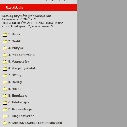
Użytki/Utils
Katalog użytków (konwencja Kaz)
Aktualizacja: 2026-03-12
Liczba katalogów: 2141, liczba plików: 10533
Zmian katalogów: 52, zmian plików: 93
1. Biuro
2. Grafika
3. Muzyka
4. Programowanie
5. Magnetofon
6. Stacja dyskietek
7. DOS-y
8. ROM-y
9. Rozne
B. Emulatory
C. Edukacyjne
D. Komunikacja
E. Diagnostyczne
F. Archiwizowanie i kompresowanie