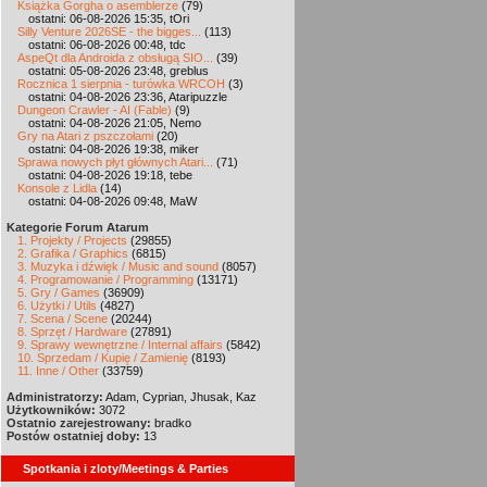
Książka Gorgha o asemblerze
(79)
ostatni: 06-08-2026 15:35, tOri
Silly Venture 2026SE - the bigges...
(113)
ostatni: 06-08-2026 00:48, tdc
AspeQt dla Androida z obsługą SIO...
(39)
ostatni: 05-08-2026 23:48, greblus
Rocznica 1 sierpnia - turówka WRCOH
(3)
ostatni: 04-08-2026 23:36, Ataripuzzle
Dungeon Crawler - AI (Fable)
(9)
ostatni: 04-08-2026 21:05, Nemo
Gry na Atari z pszczołami
(20)
ostatni: 04-08-2026 19:38, miker
Sprawa nowych płyt głównych Atari...
(71)
ostatni: 04-08-2026 19:18, tebe
Konsole z Lidla
(14)
ostatni: 04-08-2026 09:48, MaW
Kategorie Forum Atarum
1. Projekty / Projects
(29855)
2. Grafika / Graphics
(6815)
3. Muzyka i dźwięk / Music and sound
(8057)
4. Programowanie / Programming
(13171)
5. Gry / Games
(36909)
6. Użytki / Utils
(4827)
7. Scena / Scene
(20244)
8. Sprzęt / Hardware
(27891)
9. Sprawy wewnętrzne / Internal affairs
(5842)
10. Sprzedam / Kupię / Zamienię
(8193)
11. Inne / Other
(33759)
Administratorzy:
Adam, Cyprian, Jhusak, Kaz
Użytkowników:
3072
Ostatnio zarejestrowany:
bradko
Postów ostatniej doby:
13
Spotkania i zloty/Meetings & Parties