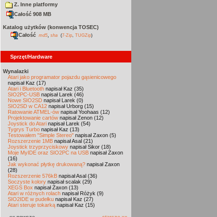
Z. Inne platformy
Całość 908 MB
Katalog użytków (konwencja TOSEC)
Całość
,
md5
sha
(
7-Zip
,
TUGZip
)
Sprzęt/Hardware
Wynalazki
Atari jako programator pojazdu gąsienicowego
napisał Kaz (17)
Atari i Bluetooth
napisał Kaz (35)
SIO2PC-USB
napisał Larek (46)
Nowe SIO2SD
napisał Larek (0)
SIO2SD w CA12
napisał Urborg (15)
Ratowanie ATMEL-ów
napisał Yoohaas (12)
Projektowanie cartów
napisał Zenon (12)
Joystick do Atari
napisał Larek (54)
Tygrys Turbo
napisał Kaz (13)
Testowałem "Simple Stereo"
napisał Zaxon (5)
Rozszerzenie 1MB
napisał Asal (21)
Joystick trzyprzyciskowy
napisał Sikor (18)
Moje MyIDE oraz SIO2PC na USB
napisał Zaxon
(16)
Jak wykonać płytkę drukowaną?
napisał Zaxon
(28)
Rozszerzenie 576kB
napisał Asal (36)
Soczyste kolory
napisał scalak (29)
XEGS Box
napisał Zaxon (13)
Atari w różnych rolach
napisał Różyk (9)
SIO2IDE w pudełku
napisał Kaz (27)
Atari steruje tokarką
napisał Kaz (15)