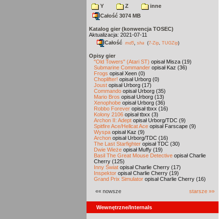
Y
Z
inne
Całość 3074 MB
Katalog gier (konwencja TOSEC)
Aktualizacja: 2021-07-11
Całość
,
md5
sha
(
7-Zip
,
TUGZip
)
Opisy gier
"Old Towers" (Atari ST)
opisał Misza (19)
Submarine Commander
opisał Kaz (36)
Frogs
opisał Xeen (0)
Choplifter!
opisał Urborg (0)
Joust
opisał Urborg (17)
Commando
opisał Urborg (35)
Mario Bros
opisał Urborg (13)
Xenophobe
opisał Urborg (36)
Robbo Forever
opisał tbxx (16)
Kolony 2106
opisał tbxx (3)
Archon II: Adept
opisał Urborg/TDC (9)
Spitfire Ace/Hellcat Ace
opisał Farscape (9)
Wyspa
opisał Kaz (9)
Archon
opisał Urborg/TDC (16)
The Last Starfighter
opisał TDC (30)
Dwie Wieże
opisał Muffy (19)
Basil The Great Mouse Detective
opisał Charlie
Cherry (125)
Inny Świat
opisał Charlie Cherry (17)
Inspektor
opisał Charlie Cherry (19)
Grand Prix Simulator
opisał Charlie Cherry (16)
«« nowsze
starsze »»
Wewnętrzne/Internals