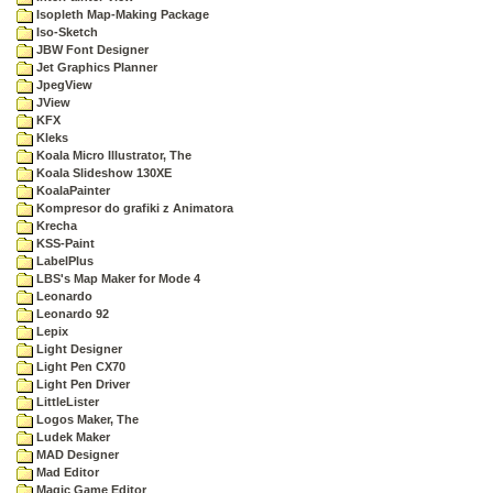
Isopleth Map-Making Package
Iso-Sketch
JBW Font Designer
Jet Graphics Planner
JpegView
JView
KFX
Kleks
Koala Micro Illustrator, The
Koala Slideshow 130XE
KoalaPainter
Kompresor do grafiki z Animatora
Krecha
KSS-Paint
LabelPlus
LBS's Map Maker for Mode 4
Leonardo
Leonardo 92
Lepix
Light Designer
Light Pen CX70
Light Pen Driver
LittleLister
Logos Maker, The
Ludek Maker
MAD Designer
Mad Editor
Magic Game Editor