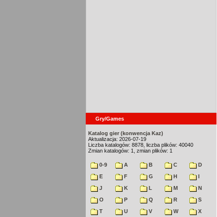
Gry/Games
Katalog gier (konwencja Kaz)
Aktualizacja: 2026-07-19
Liczba katalogów: 8878, liczba plików: 40040
Zmian katalogów: 1, zmian plików: 1
0-9
A
B
C
D
E
F
G
H
I
J
K
L
M
N
O
P
Q
R
S
T
U
V
W
X