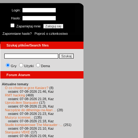
Login:
Hasło:
Zapamiętaj mnie
Zapomniane hasło?
Poproś o członkostwo
Szukaj plików/Search files
Gry
Użytki
Dema
Forum Atarum
Aktualne tematy
O co chodzi w grze Kasiarz?
(8)
ostatni: 07-08-2026 21:46, Kaz
RMT hacking
(469)
ostatni: 07-08-2026 21:28, Kaz
Uprościłem Starquake
(17)
ostatni: 07-08-2026 21:26, Kaz
Narzędzie do ditheringu na Atari ...
(28)
ostatni: 07-08-2026 21:23, Kaz
Muzycy scenowi...
(135)
ostatni: 07-08-2026 21:18, Kaz
Studio komputerowe The Marauder -...
(251)
ostatni: 07-08-2026 21:10, Kaz
Starquake VBXE
(17)
ostatni: 07-08-2026 21:09, Kaz