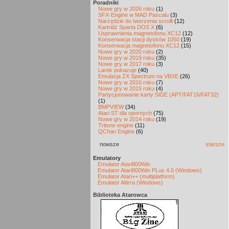
Poradniki
Nowe gry w 2026 roku
(1)
SFX-Engine w MAD Pascalu
(3)
Narzędzie do tworzenia scrolli
(12)
Kartridż Sparta DOS X
(6)
Usprawnienia magnetofonu XC12
(12)
Konserwacja stacji dysków 1050
(19)
Konserwacja magnetofonu XC12
(15)
Nowe gry w 2020 roku
(2)
Nowe gry w 2019 roku
(35)
Nowe gry w 2017 roku
(3)
Larek pokazuje
(40)
Emulacja ZX Spectrum na VBXE
(26)
Nowe gry w 2016 roku
(7)
Nowe gry w 2015 roku
(4)
Partycjonowanie karty SIDE (APT/FAT16/FAT32)
(1)
BMPVIEW
(34)
Atari ST dla opornych
(75)
Nowe gry w 2014 roku
(19)
Tritone engine
(11)
QChan Engine
(6)
nowsze
starsze
Emulatory
Emulator Atari800Win
Emulator Atari800Win PLus 4.0 (Windows)
Emulator Atari++ (multiplatform)
Emulator Altirra (Windows)
Biblioteka Atarowca