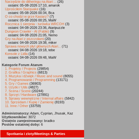
Narzędzie do ditheringu na Atari ...
(26)
ostatni: 05-08-2026 17:10, amarok
Uprościłem Starquake
(16)
ostatni: 05-08-2026 00:34, Bca
O co chodzi w grze Kasiarz?
(7)
ostatni: 05-08-2026 00:25, MaW
Rocznica 1 sierpnia - turówka WRCOH
(3)
ostatni: 04-08-2026 23:36, Ataripuzzle
Dungeon Crawler - AI (Fable)
(9)
ostatni: 04-08-2026 21:05, Nemo
Gry na Atari z pszczołami
(20)
ostatni: 04-08-2026 19:38, miker
Sprawa nowych płyt głównych Atari...
(71)
ostatni: 04-08-2026 19:18, tebe
Konsole z Lidla
(14)
ostatni: 04-08-2026 09:48, MaW
Kategorie Forum Atarum
1. Projekty / Projects
(29854)
2. Grafika / Graphics
(6813)
3. Muzyka i dźwięk / Music and sound
(8055)
4. Programowanie / Programming
(13171)
5. Gry / Games
(36903)
6. Użytki / Utils
(4827)
7. Scena / Scene
(20244)
8. Sprzęt / Hardware
(27891)
9. Sprawy wewnętrzne / Internal affairs
(5842)
10. Sprzedam / Kupię / Zamienię
(8193)
11. Inne / Other
(33759)
Administratorzy:
Adam, Cyprian, Jhusak, Kaz
Użytkowników:
3072
Ostatnio zarejestrowany:
bradko
Postów ostatniej doby:
6
Spotkania i zloty/Meetings & Parties