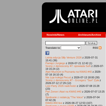
Nowinki/News
Archiwum/Archive
Translate to
RSS
Letnia edycja Silly Venture 2026
z 2026-07-31
15:41 (36)
Pamięci Jurgiego
z 2026-07-21 12:42 (1)
Sceny z demosceny #7: opowiada SuN
z 2026-07-
19 15:24 (2)
Atari Muzeum w Poznaniu na KWAS #40
z 2026-
07-16 16:10 (4)
Nie żyje kolega Pecuś
z 2026-07-13 18:00 (30)
Sceny z demosceny #7 - Grzegorz "Sun" Żyła
z
2026-07-12 17:29 (12)
Lost Party 2026 nadchodzi
z 2026-07-08 15:28
(23)
Pan Zenon i Atari na KWAS #40
z 2026-07-07 13:25
(7)
Spotkanie z redakcją "The Voice"
z 2026-07-04
07:42 (9)
KWAS #40 live
z 2026-06-27 12:53 (167)
Spotkanie z grupą USSR
z 2026-06-26 19:36 (11)