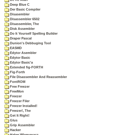
Deep Blue C
Der Basic Compiler
Disasembler
Disassembler 6502
Disassembler, The
Disk Assembler
Do It Yourself Spelling Builder
Draper Pascal
Dunion's Debbuging Tool
EASMD
Edytor Asembler
Edytor Basic
Edytor Basic'a
Extended fig-FORTH
Fig-Forth
File Disassembler And Reassembler
FontROM
Free Freezer
FreeMon
Freezer
Freezer Filer
Freezer Installed!
Freezer!, The
Get It Right!
Glus
Grip Assembler
Hacker
Haker Wlamywacz