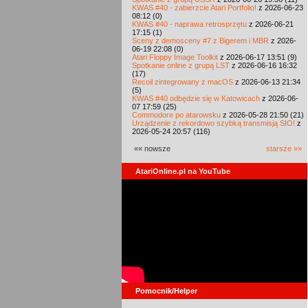
KWAS #40 - zabierzcie Atari Portfolio!
z 2026-06-23
08:12 (0)
KWAS #40 - naprawa retrosprzętu
z 2026-06-21
17:15 (1)
Sceny z demosceny #7 z Bigerem i MBR
z 2026-
06-19 22:08 (0)
Atari Floppy Image Toolkit
z 2026-06-17 13:51 (9)
Spotkanie online z grupą LST
z 2026-06-16 16:32
(17)
Recoil zintegrowany z macOS
z 2026-06-13 21:34
(5)
KWAS #40 odbędzie się w Katowicach
z 2026-06-
07 17:59 (25)
Commodore po atarowsku
z 2026-05-28 21:50 (21)
Urządzenie z rekordowo szybką transmisją SIO!
z
2026-05-24 20:57 (116)
«« nowsze
starsze »»
AtariOnline.pl na YouTube
Pomocnik/Helper