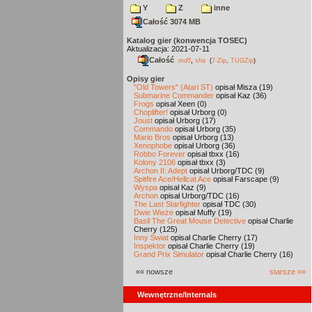
Y
Z
inne
Całość 3074 MB
Katalog gier (konwencja TOSEC)
Aktualizacja: 2021-07-11
Całość
,
md5
sha
(
7-Zip
,
TUGZip
)
Opisy gier
"Old Towers" (Atari ST)
opisał Misza (19)
Submarine Commander
opisał Kaz (36)
Frogs
opisał Xeen (0)
Choplifter!
opisał Urborg (0)
Joust
opisał Urborg (17)
Commando
opisał Urborg (35)
Mario Bros
opisał Urborg (13)
Xenophobe
opisał Urborg (36)
Robbo Forever
opisał tbxx (16)
Kolony 2106
opisał tbxx (3)
Archon II: Adept
opisał Urborg/TDC (9)
Spitfire Ace/Hellcat Ace
opisał Farscape (9)
Wyspa
opisał Kaz (9)
Archon
opisał Urborg/TDC (16)
The Last Starfighter
opisał TDC (30)
Dwie Wieże
opisał Muffy (19)
Basil The Great Mouse Detective
opisał Charlie
Cherry (125)
Inny Świat
opisał Charlie Cherry (17)
Inspektor
opisał Charlie Cherry (19)
Grand Prix Simulator
opisał Charlie Cherry (16)
«« nowsze
starsze »»
Wewnętrzne/Internals