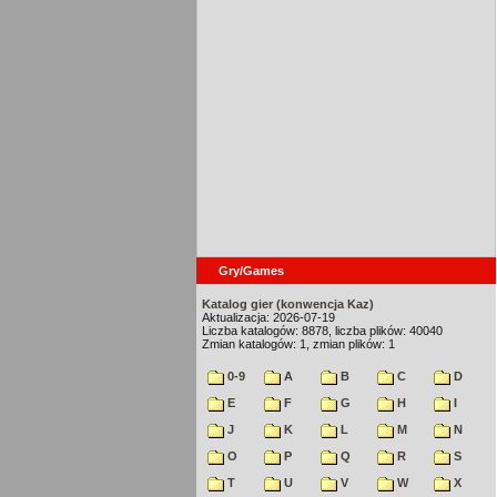
Gry/Games
Katalog gier (konwencja Kaz)
Aktualizacja: 2026-07-19
Liczba katalogów: 8878, liczba plików: 40040
Zmian katalogów: 1, zmian plików: 1
0-9
A
B
C
D
E
F
G
H
I
J
K
L
M
N
O
P
Q
R
S
T
U
V
W
X