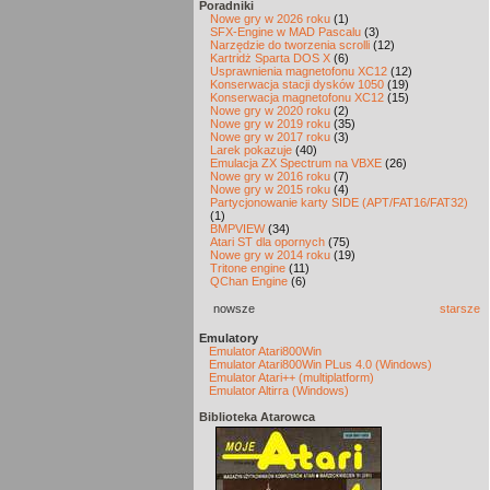
Poradniki
Nowe gry w 2026 roku
(1)
SFX-Engine w MAD Pascalu
(3)
Narzędzie do tworzenia scrolli
(12)
Kartridż Sparta DOS X
(6)
Usprawnienia magnetofonu XC12
(12)
Konserwacja stacji dysków 1050
(19)
Konserwacja magnetofonu XC12
(15)
Nowe gry w 2020 roku
(2)
Nowe gry w 2019 roku
(35)
Nowe gry w 2017 roku
(3)
Larek pokazuje
(40)
Emulacja ZX Spectrum na VBXE
(26)
Nowe gry w 2016 roku
(7)
Nowe gry w 2015 roku
(4)
Partycjonowanie karty SIDE (APT/FAT16/FAT32)
(1)
BMPVIEW
(34)
Atari ST dla opornych
(75)
Nowe gry w 2014 roku
(19)
Tritone engine
(11)
QChan Engine
(6)
nowsze
starsze
Emulatory
Emulator Atari800Win
Emulator Atari800Win PLus 4.0 (Windows)
Emulator Atari++ (multiplatform)
Emulator Altirra (Windows)
Biblioteka Atarowca