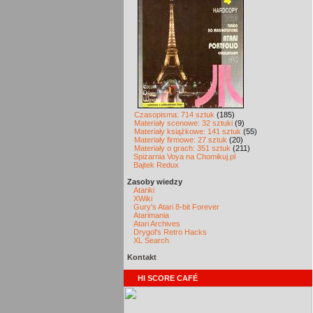
Czasopisma: 714 sztuk
(185)
Materiały scenowe: 32 sztuki
(9)
Materiały książkowe: 141 sztuk
(55)
Materiały firmowe: 27 sztuk
(20)
Materiały o grach: 351 sztuk
(211)
Spiżarnia Voya na Chomikuj.pl
Bajtek Redux
Zasoby wiedzy
Atariki
XWiki
Gury's Atari 8-bit Forever
Atarimania
Atari Archives
Drygol's Retro Hacks
XL Search
Kontakt
HI SCORE CAFÉ