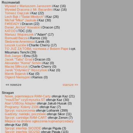
Rozmawiali
Wywiad z Mariuszem Jaroszem
i Kaz (16)
Wywiad Dracona z Mr. Bacardim
i Kaz (16)
Tomasz Dajczak
i Kaz (22)
Lech Bąk i "Świat Młodych"
i Kaz (26)
Michał "Mike" Jaskuła
i Kaz (30)
F#READY
i Dracon (22)
Daniel „Arctus” Kowalski
i Dracon (25)
KATOD
i TDC (15)
Mariusz Wojcieszek
i "Adam" (17)
Romuald Bacza
i Ramos (16)
Śledzenie Amentesa
i Larek (9)
Leszek Łuciów
i Charlie Cherry (17)
TO JUŻ ZA TOBĄ: rozmowa z Bobem Pape
i cpt.
Misumaru Tenchi (39)
Rob Jaeger
i Emu (53)
Jacek "Tabu" Grad
i Dracon (0)
Alexander "Koma" Schön
i Kaz (0)
Maciej Ślifirczyk
i Charlie Cherry (0)
Jarek "Odyniec1" Wyszyński
i Kaz (0)
Marek Bojarski
i Kaz (0)
Olgierd Niemyjski
i Ramos (0)
«« nowsze
starsze »»
Stragan
Nowe, pojemniejsze RAM-Carty
oferuje Kaz (21)
"mouSTer" czyli myszka ST
oferuje Kaz (30)
Atari USBJoy Adapter
oferuje Jakub Husak (0)
Programy: Kolony 2106
oferuje Kaz (7)
Sprzęt: rozszerzenia
oferuje Lotharek (399)
Gadżety: naklejki, pocztówki
oferuje Sikor (11)
Sprzęt: cartridge RAM-CART
oferuje Zenon (7)
Miejsce na drobne ogłoszenia kupna/sprzedaży
oferuje Kaz (58)
Sprzęt: interfejs SIO2IDE
oferuje Piguła (3)
Sprzęt: interfejs SIO2SD
oferuje Piguła (115)