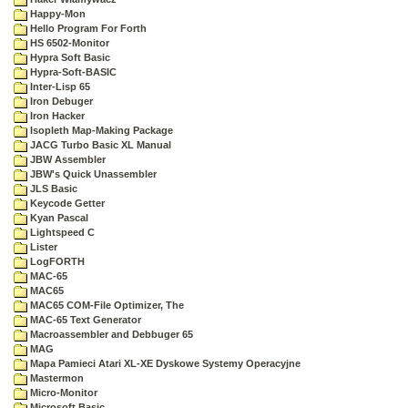
Happy-Mon
Hello Program For Forth
HS 6502-Monitor
Hypra Soft Basic
Hypra-Soft-BASIC
Inter-Lisp 65
Iron Debuger
Iron Hacker
Isopleth Map-Making Package
JACG Turbo Basic XL Manual
JBW Assembler
JBW's Quick Unassembler
JLS Basic
Keycode Getter
Kyan Pascal
Lightspeed C
Lister
LogFORTH
MAC-65
MAC65
MAC65 COM-File Optimizer, The
MAC-65 Text Generator
Macroassembler and Debbuger 65
MAG
Mapa Pamieci Atari XL-XE Dyskowe Systemy Operacyjne
Mastermon
Micro-Monitor
Microsoft Basic