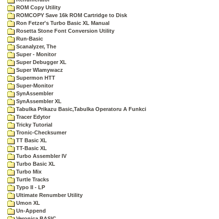
ROM Copy Utility
ROMCOPY Save 16k ROM Cartridge to Disk
Ron Fetzer's Turbo Basic XL Manual
Rosetta Stone Font Conversion Utility
Run-Basic
Scanalyzer, The
Super - Monitor
Super Debugger XL
Super Wlamywacz
Supermon HTT
Super-Monitor
SynAssembler
SynAssembler XL
Tabulka Prikazu Basic,Tabulka Operatoru A Funkci
Tracer Edytor
Tricky Tutorial
Tronic-Checksumer
TT Basic XL
TT-Basic XL
Turbo Assembler IV
Turbo Basic XL
Turbo Mix
Turtle Tracks
Typo II - LP
Ultimate Renumber Utility
Umon XL
Un-Append
Veronica BASIC