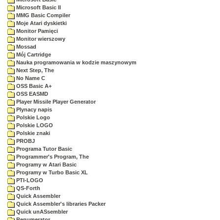
Microsoft Basic II
MMG Basic Compiler
Moje Atari dyskietki
Monitor Pamięci
Monitor wierszowy
Mossad
Mój Cartridge
Nauka programowania w kodzie maszynowym
Next Step, The
No Name C
OSS Basic A+
OSS EASMD
Player Missile Player Generator
Plynacy napis
Polskie Logo
Polskie LOGO
Polskie znaki
PROBJ
Programa Tutor Basic
Programmer's Program, The
Programy w Atari Basic
Programy w Turbo Basic XL
PTI-LOGO
QS-Forth
Quick Assembler
Quick Assembler's libraries Packer
Quick unASsembler
Renumerator