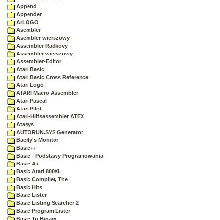
Append
Appender
ArLOGO
Asembler
Asembler wierszowy
Assembler Radkovy
Assembler wierszowy
Assembler-Editor
Atari Basic
Atari Basic Cross Reference
Atari Logo
ATARI Macro Assembler
Atari Pascal
Atari Pilot
Atari-Hilfsassembler ATEX
Atasys
AUTORUN.SYS Generator
Baerly's Monitor
Basic++
Basic - Podstawy Programowania
Basic A+
Basic Atari 800XL
Basic Compiler, The
Basic Hits
Basic Lister
Basic Listing Searcher 2
Basic Program Lister
Basic To Binary