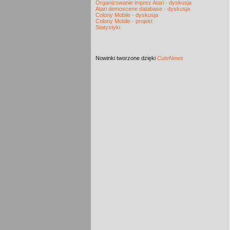
Organizowanie imprez Atari - dyskusja
Atari demoscene database - dyskusja
Colony Mobile - dyskusja
Colony Mobile - projekt
Statystyki
Nowinki
tworzone dzięki
CuteNews