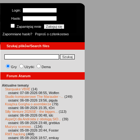
Login:
Hasło:
Zapamiętaj mnie
Zapomniane hasło?
Poproś o członkostwo
Szukaj plików/Search files
Gry
Użytki
Dema
Forum Atarum
Aktualne tematy
Starquake VBXE
(14)
ostatni: 07-08-2026 08:55, Wolfen
Studio komputerowe The Marauder -...
(249)
ostatni: 06-08-2026 19:56, pigula
Książka Gorgha o asemblerze
(79)
ostatni: 06-08-2026 15:35, tOri
Silly Venture 2026SE - the bigges...
(113)
ostatni: 06-08-2026 00:48, tdc
AspeQt dla Androida z obsługą SIO...
(39)
ostatni: 05-08-2026 23:48, greblus
Muzycy scenowi...
(134)
ostatni: 05-08-2026 20:44, Foster
RMT hacking
(468)
ostatni: 05-08-2026 18:57, emkay