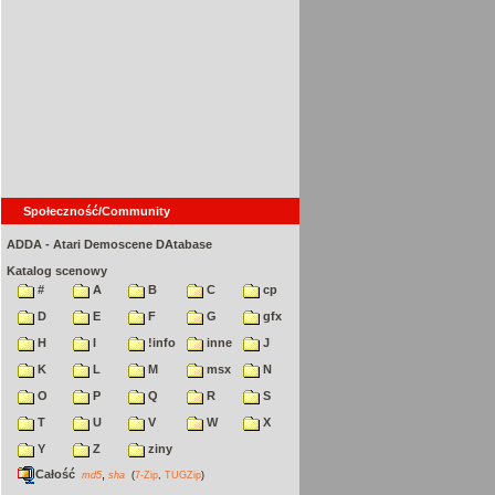
Społeczność/Community
ADDA - Atari Demoscene DAtabase
Katalog scenowy
#
A
B
C
cp
D
E
F
G
gfx
H
I
!info
inne
J
K
L
M
msx
N
O
P
Q
R
S
T
U
V
W
X
Y
Z
ziny
Całość
,
md5
sha
(
7-Zip
,
TUGZip
)