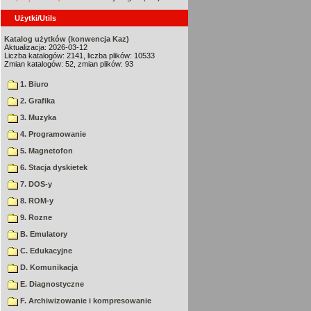
Użytki/Utils
Katalog użytków (konwencja Kaz)
Aktualizacja: 2026-03-12
Liczba katalogów: 2141, liczba plików: 10533
Zmian katalogów: 52, zmian plików: 93
1. Biuro
2. Grafika
3. Muzyka
4. Programowanie
5. Magnetofon
6. Stacja dyskietek
7. DOS-y
8. ROM-y
9. Rozne
B. Emulatory
C. Edukacyjne
D. Komunikacja
E. Diagnostyczne
F. Archiwizowanie i kompresowanie