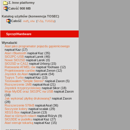
Z. Inne platformy
Całość 908 MB
Katalog użytków (konwencja TOSEC)
Całość
,
md5
sha
(
7-Zip
,
TUGZip
)
Sprzęt/Hardware
Wynalazki
Atari jako programator pojazdu gąsienicowego
napisał Kaz (17)
Atari i Bluetooth
napisał Kaz (35)
SIO2PC-USB
napisał Larek (46)
Nowe SIO2SD
napisał Larek (0)
SIO2SD w CA12
napisał Urborg (15)
Ratowanie ATMEL-ów
napisał Yoohaas (12)
Projektowanie cartów
napisał Zenon (12)
Joystick do Atari
napisał Larek (54)
Tygrys Turbo
napisał Kaz (13)
Testowałem "Simple Stereo"
napisał Zaxon (5)
Rozszerzenie 1MB
napisał Asal (21)
Joystick trzyprzyciskowy
napisał Sikor (18)
Moje MyIDE oraz SIO2PC na USB
napisał Zaxon
(16)
Jak wykonać płytkę drukowaną?
napisał Zaxon
(28)
Rozszerzenie 576kB
napisał Asal (36)
Soczyste kolory
napisał scalak (29)
XEGS Box
napisał Zaxon (13)
Atari w różnych rolach
napisał Różyk (9)
SIO2IDE w pudełku
napisał Kaz (27)
Atari steruje tokarką
napisał Kaz (15)