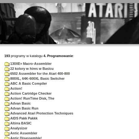
193
programy w katalogu
4. Programowanie
:
130XE+ Macro-Assembler
22 kolory w hires w Basicu
6502 Assembler for the Atari 400-800
800XL, 64K-600XL Basic Switcher
ABC A Basic Compiler
Action!
Action Cartridge Checker
Action! RunTime Disk, The
Advan Basic
Advan Basic Run
Advanced Atari Protection Techniques
AIDS Pakk Pakkk
Altirra BASIC
Analysizer
Antic Assembler
Antic Disassemble!