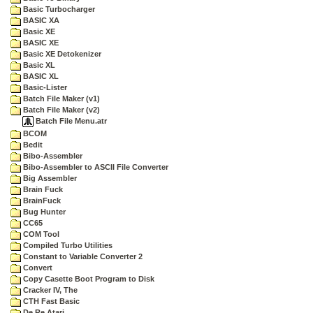
Basic Turbocharger
BASIC XA
Basic XE
BASIC XE
Basic XE Detokenizer
Basic XL
BASIC XL
Basic-Lister
Batch File Maker (v1)
Batch File Maker (v2)
Batch File Menu.atr
BCOM
Bedit
Bibo-Assembler
Bibo-Assembler to ASCII File Converter
Big Assembler
Brain Fuck
BrainFuck
Bug Hunter
CC65
COM Tool
Compiled Turbo Utilities
Constant to Variable Converter 2
Convert
Copy Casette Boot Program to Disk
Cracker IV, The
CTH Fast Basic
De Re Atari