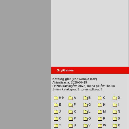
Gry/Games
Katalog gier (konwencja Kaz)
Aktualizacja: 2026-07-19
Liczba katalogów: 8878, liczba plików: 40040
Zmian katalogów: 1, zmian plików: 1
0-9
A
B
C
D
E
F
G
H
I
J
K
L
M
N
O
P
Q
R
S
T
U
V
W
X