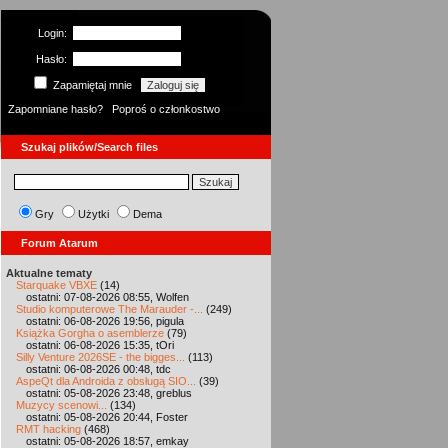
Login:
Hasło:
Zapamiętaj mnie
Zapomniane hasło?
Poproś o członkostwo
Szukaj plików/Search files
Gry
Użytki
Dema
Forum Atarum
Aktualne tematy
Starquake VBXE
(14)
ostatni: 07-08-2026 08:55, Wolfen
Studio komputerowe The Marauder -...
(249)
ostatni: 06-08-2026 19:56, pigula
Książka Gorgha o asemblerze
(79)
ostatni: 06-08-2026 15:35, tOri
Silly Venture 2026SE - the bigges...
(113)
ostatni: 06-08-2026 00:48, tdc
AspeQt dla Androida z obsługą SIO...
(39)
ostatni: 05-08-2026 23:48, greblus
Muzycy scenowi...
(134)
ostatni: 05-08-2026 20:44, Foster
RMT hacking
(468)
ostatni: 05-08-2026 18:57, emkay