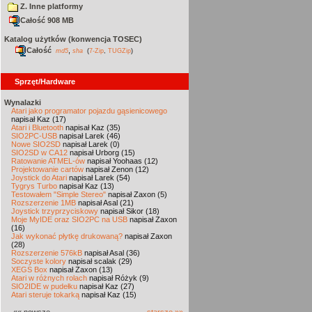
Z. Inne platformy
Całość 908 MB
Katalog użytków (konwencja TOSEC)
Całość
,
md5
sha
(
7-Zip
,
TUGZip
)
Sprzęt/Hardware
Wynalazki
Atari jako programator pojazdu gąsienicowego
napisał Kaz (17)
Atari i Bluetooth
napisał Kaz (35)
SIO2PC-USB
napisał Larek (46)
Nowe SIO2SD
napisał Larek (0)
SIO2SD w CA12
napisał Urborg (15)
Ratowanie ATMEL-ów
napisał Yoohaas (12)
Projektowanie cartów
napisał Zenon (12)
Joystick do Atari
napisał Larek (54)
Tygrys Turbo
napisał Kaz (13)
Testowałem "Simple Stereo"
napisał Zaxon (5)
Rozszerzenie 1MB
napisał Asal (21)
Joystick trzyprzyciskowy
napisał Sikor (18)
Moje MyIDE oraz SIO2PC na USB
napisał Zaxon
(16)
Jak wykonać płytkę drukowaną?
napisał Zaxon
(28)
Rozszerzenie 576kB
napisał Asal (36)
Soczyste kolory
napisał scalak (29)
XEGS Box
napisał Zaxon (13)
Atari w różnych rolach
napisał Różyk (9)
SIO2IDE w pudełku
napisał Kaz (27)
Atari steruje tokarką
napisał Kaz (15)