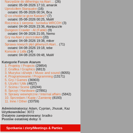
Narzędzie do ditheringu na Atari ...
(26)
ostatni: 05-08-2026 17:10, amarok
Uprościłem Starquake
(16)
ostatni: 05-08-2026 00:34, Bca
O co chodzi w grze Kasiarz?
(7)
ostatni: 05-08-2026 00:25, MaW
Rocznica 1 sierpnia - turówka WRCOH
(3)
ostatni: 04-08-2026 23:36, Ataripuzzle
Dungeon Crawler - AI (Fable)
(9)
ostatni: 04-08-2026 21:05, Nemo
Gry na Atari z pszczołami
(20)
ostatni: 04-08-2026 19:38, miker
Sprawa nowych płyt głównych Atari...
(71)
ostatni: 04-08-2026 19:18, tebe
Konsole z Lidla
(14)
ostatni: 04-08-2026 09:48, MaW
Kategorie Forum Atarum
1. Projekty / Projects
(29854)
2. Grafika / Graphics
(6813)
3. Muzyka i dźwięk / Music and sound
(8055)
4. Programowanie / Programming
(13171)
5. Gry / Games
(36903)
6. Użytki / Utils
(4827)
7. Scena / Scene
(20244)
8. Sprzęt / Hardware
(27891)
9. Sprawy wewnętrzne / Internal affairs
(5842)
10. Sprzedam / Kupię / Zamienię
(8193)
11. Inne / Other
(33759)
Administratorzy:
Adam, Cyprian, Jhusak, Kaz
Użytkowników:
3072
Ostatnio zarejestrowany:
bradko
Postów ostatniej doby:
6
Spotkania i zloty/Meetings & Parties