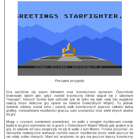
Początek przygody
Gra wyróżnia się swym klimatem oraz kosmicznym wyrazem. Ówcześnie
brakowało takich gier, gdyż zwykle kosmiczny klimat wiązał się z tabunami
"marsjan", których trzeba było ustrzelić tyle ile tylko się dało radę (do wyjątków
należą może nieliczne gry oparte na świecie Gwiezdnych Wojen). Tu jednak
świetnie oddany został sens i nastrój walk kosmicznych poprzez całkiem ładną
grafikę, rozbudowane możliwości gracza, sam scenariusz oraz wiele innych atutów
tej gry.
Mogę z czystym sumieniem powiedzieć, że walki z wrogimi myśliwcami zostały
lepiej w tej grze wykonane niż w grach z Gwiezdnych Wojen! Wtedy gdy grałem w tę
grę, to właśnie od razu skojarzyły mi się te walki z tym filmem. Trzeba przyznać, że
niezwykle realistyczne animacje ruchów owych myśliwców przez wiele jeszcze lat
nie miały sobie równych. Mam też wrażenie, że gra ma jeszcze lepszy kosmiczny