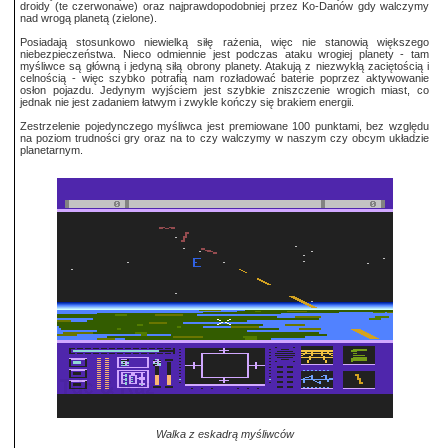
droidy (te czerwonawe) oraz najprawdopodobniej przez Ko-Danów gdy walczymy
nad wrogą planetą (zielone).
Posiadają stosunkowo niewielką siłę rażenia, więc nie stanowią większego
niebezpieczeństwa. Nieco odmiennie jest podczas ataku wrogiej planety - tam
myśliwce są główną i jedyną siłą obrony planety. Atakują z niezwykłą zaciętością i
celnością - więc szybko potrafią nam rozładować baterie poprzez aktywowanie
osłon pojazdu. Jedynym wyjściem jest szybkie zniszczenie wrogich miast, co
jednak nie jest zadaniem łatwym i zwykle kończy się brakiem energii.
Zestrzelenie pojedynczego myśliwca jest premiowane 100 punktami, bez względu
na poziom trudności gry oraz na to czy walczymy w naszym czy obcym układzie
planetarnym.
Walka z eskadrą myśliwców