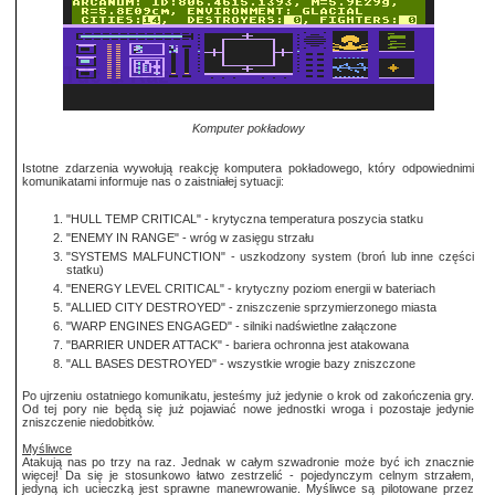
Komputer pokładowy
Istotne zdarzenia wywołują reakcję komputera pokładowego, który odpowiednimi
komunikatami informuje nas o zaistniałej sytuacji:
"HULL TEMP CRITICAL" - krytyczna temperatura poszycia statku
"ENEMY IN RANGE" - wróg w zasięgu strzału
"SYSTEMS MALFUNCTION" - uszkodzony system (broń lub inne części
statku)
"ENERGY LEVEL CRITICAL" - krytyczny poziom energii w bateriach
"ALLIED CITY DESTROYED" - zniszczenie sprzymierzonego miasta
"WARP ENGINES ENGAGED" - silniki nadświetlne załączone
"BARRIER UNDER ATTACK" - bariera ochronna jest atakowana
"ALL BASES DESTROYED" - wszystkie wrogie bazy zniszczone
Po ujrzeniu ostatniego komunikatu, jesteśmy już jedynie o krok od zakończenia gry.
Od tej pory nie będą się już pojawiać nowe jednostki wroga i pozostaje jedynie
zniszczenie niedobitków.
Myśliwce
Atakują nas po trzy na raz. Jednak w całym szwadronie może być ich znacznie
więcej! Da się je stosunkowo łatwo zestrzelić - pojedynczym celnym strzałem,
jedyną ich ucieczką jest sprawne manewrowanie. Myśliwce są pilotowane przez