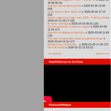
30 09:40 (4)
Ankieta o AI na demoscenie
z 2026-03-25 12:59
(63)
Nowy kanał o Atari 16/32-bit
z 2026-03-20 17:15
(52)
Wybór najlepszych gier roku 2025 - FujiCup, AHA
z
2026-03-13 18:17 (18)
Brodaty cartridge
z 2026-03-10 08:31 (16)
Dzisiaj spotkanie z autorem książki
z 2026-03-08
11:04 (17)
Nowości w Bibliotece Atarowca
z 2026-03-06 11:49
(18)
Atari jako programator pojazdu gąsienicowego
z
2026-03-04 16:15 (17)
Barbarzyńca nadchodzi...
z 2026-02-26 17:26 (27)
Re-Falcon030
z 2026-02-22 21:53 (2)
«« nowsze
starsze »»
AtariOnline.pl na YouTube
Pomocnik/Helper