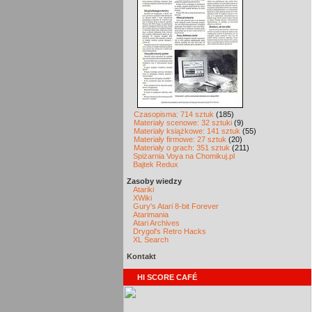
Czasopisma: 714 sztuk
(185)
Materiały scenowe: 32 sztuki
(9)
Materiały książkowe: 141 sztuk
(55)
Materiały firmowe: 27 sztuk
(20)
Materiały o grach: 351 sztuk
(211)
Spiżarnia Voya na Chomikuj.pl
Bajtek Redux
Zasoby wiedzy
Atariki
XWiki
Gury's Atari 8-bit Forever
Atarimania
Atari Archives
Drygol's Retro Hacks
XL Search
Kontakt
HI SCORE CAFÉ