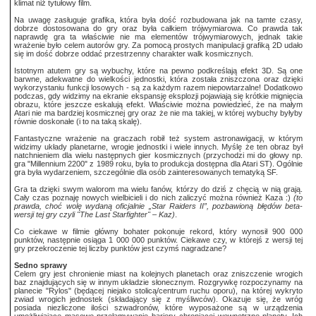
klimat niż tytułowy film.
Na uwagę zasługuje grafika, która była dość rozbudowana jak na tamte czasy,
dobrze dostosowana do gry oraz była całkiem trójwymiarowa. Co prawda tak
naprawdę gra ta właściwie nie ma elementów trójwymiarowych, jednak takie
wrażenie było celem autorów gry. Za pomocą prostych manipulacji grafiką 2D udało
się im dość dobrze oddać przestrzenny charakter walk kosmicznych.
Istotnym atutem gry są wybuchy, które na pewno podkreślają efekt 3D. Są one
barwne, adekwatne do wielkości jednostki, która została zniszczona oraz dzięki
wykorzystaniu funkcji losowych - są za każdym razem niepowtarzalne! Dodatkowo
podczas, gdy widzimy na ekranie ekspansję eksplozji pojawiają się krótkie mignięcia
obrazu, które jeszcze eskalują efekt. Właściwie można powiedzieć, że na małym
Atari nie ma bardziej kosmicznej gry oraz że nie ma takiej, w której wybuchy byłyby
równie doskonałe (i to na taką skalę).
Fantastyczne wrażenie na graczach robił też system astronawigacji, w którym
widzimy układy planetarne, wrogie jednostki i wiele innych. Myślę że ten obraz był
natchnieniem dla wielu następnych gier kosmicznych (przychodzi mi do głowy np.
gra "Millennium 2200" z 1989 roku, była to produkcja dostępna dla Atari ST). Ogólnie
gra była wydarzeniem, szczególnie dla osób zainteresowanych tematyką SF.
Gra ta dzięki swym walorom ma wielu fanów, którzy do dziś z chęcią w nią grają.
Cały czas poznaję nowych wielbicieli i do nich zaliczyć można również Kaza :)
(to
prawda, choć wolę wydaną oficjalnie „Star Raiders II”, pozbawioną błędów beta-
wersji tej gry czyli "The Last Starfighter" – Kaz)
.
Co ciekawe w filmie główny bohater pokonuje rekord, który wynosił 900 000
punktów, następnie osiąga 1 000 000 punktów. Ciekawe czy, w którejś z wersji tej
gry przekroczenie tej liczby punktów jest czymś nagradzane?
Sedno sprawy
Celem gry jest chronienie miast na kolejnych planetach oraz zniszczenie wrogich
baz znajdujących się w innym układzie słonecznym. Rozgrywkę rozpoczynamy na
planecie "Rylos" (będącej niejako stolicą/centrum ruchu oporu), na której wykryto
zwiad wrogich jednostek (składający się z myśliwców). Okazuje się, że wróg
posiada niezliczone ilości szwadronów, które wyposażone są w urządzenia