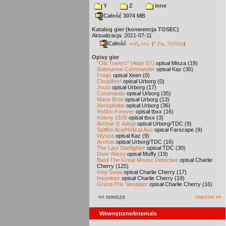
Y
Z
inne
Całość 3074 MB
Katalog gier (konwencja TOSEC)
Aktualizacja: 2021-07-11
Całość
,
md5
sha
(
7-Zip
,
TUGZip
)
Opisy gier
"Old Towers" (Atari ST)
opisał Misza (19)
Submarine Commander
opisał Kaz (36)
Frogs
opisał Xeen (0)
Choplifter!
opisał Urborg (0)
Joust
opisał Urborg (17)
Commando
opisał Urborg (35)
Mario Bros
opisał Urborg (13)
Xenophobe
opisał Urborg (36)
Robbo Forever
opisał tbxx (16)
Kolony 2106
opisał tbxx (3)
Archon II: Adept
opisał Urborg/TDC (9)
Spitfire Ace/Hellcat Ace
opisał Farscape (9)
Wyspa
opisał Kaz (9)
Archon
opisał Urborg/TDC (16)
The Last Starfighter
opisał TDC (30)
Dwie Wieże
opisał Muffy (19)
Basil The Great Mouse Detective
opisał Charlie
Cherry (125)
Inny Świat
opisał Charlie Cherry (17)
Inspektor
opisał Charlie Cherry (19)
Grand Prix Simulator
opisał Charlie Cherry (16)
«« nowsze
starsze »»
Wewnętrzne/Internals