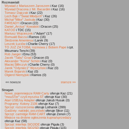
Rozmawiali
Wywiad z Mariuszem Jaroszem
i Kaz (16)
Wywiad Dracona z Mr. Bacardim
i Kaz (16)
Tomasz Dajczak
i Kaz (22)
Lech Bąk i "Świat Młodych"
i Kaz (26)
Michał "Mike" Jaskuła
i Kaz (30)
F#READY
i Dracon (22)
Daniel „Arctus” Kowalski
i Dracon (25)
KATOD
i TDC (15)
Mariusz Wojcieszek
i "Adam" (17)
Romuald Bacza
i Ramos (16)
Śledzenie Amentesa
i Larek (9)
Leszek Łuciów
i Charlie Cherry (17)
TO JUŻ ZA TOBĄ: rozmowa z Bobem Pape
i cpt.
Misumaru Tenchi (39)
Rob Jaeger
i Emu (53)
Jacek "Tabu" Grad
i Dracon (0)
Alexander "Koma" Schön
i Kaz (0)
Maciej Ślifirczyk
i Charlie Cherry (0)
Jarek "Odyniec1" Wyszyński
i Kaz (0)
Marek Bojarski
i Kaz (0)
Olgierd Niemyjski
i Ramos (0)
«« nowsze
starsze »»
Stragan
Nowe, pojemniejsze RAM-Carty
oferuje Kaz (21)
"mouSTer" czyli myszka ST
oferuje Kaz (30)
Atari USBJoy Adapter
oferuje Jakub Husak (0)
Programy: Kolony 2106
oferuje Kaz (7)
Sprzęt: rozszerzenia
oferuje Lotharek (399)
Gadżety: naklejki, pocztówki
oferuje Sikor (11)
Sprzęt: cartridge RAM-CART
oferuje Zenon (7)
Miejsce na drobne ogłoszenia kupna/sprzedaży
oferuje Kaz (58)
Sprzęt: interfejs SIO2IDE
oferuje Piguła (3)
Sprzęt: interfejs SIO2SD
oferuje Piguła (115)