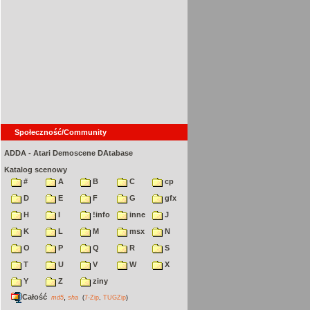
Społeczność/Community
ADDA - Atari Demoscene DAtabase
Katalog scenowy
#
A
B
C
cp
D
E
F
G
gfx
H
I
!info
inne
J
K
L
M
msx
N
O
P
Q
R
S
T
U
V
W
X
Y
Z
ziny
Całość
,
md5
sha
(
7-Zip
,
TUGZip
)