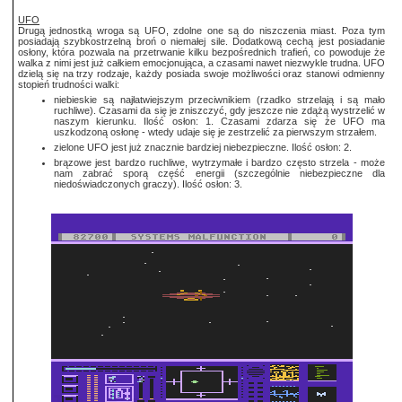
UFO
Drugą jednostką wroga są UFO, zdolne one są do niszczenia miast. Poza tym
posiadają szybkostrzelną broń o niemałej sile. Dodatkową cechą jest posiadanie
osłony, która pozwala na przetrwanie kilku bezpośrednich trafień, co powoduje że
walka z nimi jest już całkiem emocjonująca, a czasami nawet niezwykle trudna. UFO
dzielą się na trzy rodzaje, każdy posiada swoje możliwości oraz stanowi odmienny
stopień trudności walki:
niebieskie są najłatwiejszym przeciwnikiem (rzadko strzelają i są mało
ruchliwe). Czasami da się je zniszczyć, gdy jeszcze nie zdążą wystrzelić w
naszym kierunku. Ilość osłon: 1. Czasami zdarza się że UFO ma
uszkodzoną osłonę - wtedy udaje się je zestrzelić za pierwszym strzałem.
zielone UFO jest już znacznie bardziej niebezpieczne. Ilość osłon: 2.
brązowe jest bardzo ruchliwe, wytrzymałe i bardzo często strzela - może
nam zabrać sporą część energii (szczególnie niebezpieczne dla
niedoświadczonych graczy). Ilość osłon: 3.