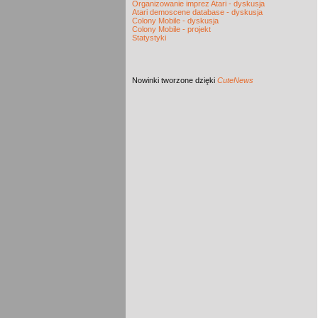
Organizowanie imprez Atari - dyskusja
Atari demoscene database - dyskusja
Colony Mobile - dyskusja
Colony Mobile - projekt
Statystyki
Nowinki
tworzone dzięki
CuteNews