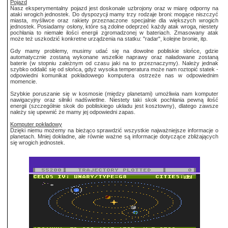
Pojazd
Nasz eksperymentalny pojazd jest doskonale uzbrojony oraz w miarę odporny na
ataki wrogich jednostek. Do dyspozycji mamy trzy rodzaje broni: mogące niszczyć
miasta, myśliwce oraz rakiety przeznaczone specjalnie dla większych wrogich
jednostek. Posiadamy osłony, które są zdolne odeprzeć każdy atak wroga, niestety
pochłania to niemałe ilości energii zgromadzonej w bateriach. Zmasowany atak
może też uszkodzić konkretne urządzenia na statku: "radar", kolejne bronie, itp.
Gdy mamy problemy, musimy udać się na dowolne pobliskie słońce, gdzie
automatycznie zostaną wykonane wszelkie naprawy oraz naładowane zostaną
baterie (w stopniu zależnym od czasu jaki na to przeznaczymy). Należy jednak
szybko oddalić się od słońca, gdyż wysoka temperatura może nam roztopić statek -
odpowiedni komunikat pokładowego komputera ostrzeże nas w odpowiednim
momencie.
Szybkie poruszanie się w kosmosie (między planetami) umożliwia nam komputer
nawigacyjny oraz silniki nadświetlne. Niestety taki skok pochłania pewną ilość
energii (szczególnie skok do pobliskiego układu jest kosztowny), dlatego zawsze
należy się upewnić że mamy jej odpowiedni zapas.
Komputer pokładowy
Dzięki niemu możemy na bieżąco sprawdzić wszystkie najważniejsze informacje o
planetach. Mniej dokładne, ale równie ważne są informacje dotyczące zbliżających
się wrogich jednostek.