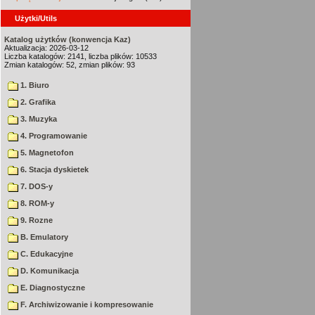
Użytki/Utils
Katalog użytków (konwencja Kaz)
Aktualizacja: 2026-03-12
Liczba katalogów: 2141, liczba plików: 10533
Zmian katalogów: 52, zmian plików: 93
1. Biuro
2. Grafika
3. Muzyka
4. Programowanie
5. Magnetofon
6. Stacja dyskietek
7. DOS-y
8. ROM-y
9. Rozne
B. Emulatory
C. Edukacyjne
D. Komunikacja
E. Diagnostyczne
F. Archiwizowanie i kompresowanie