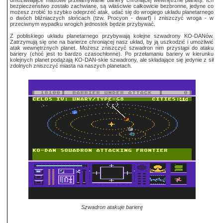
umożliwiające masowe przełamywanie bariery chroniącej wewnętrzne planety. Ich
bezpieczeństwo zostało zachwiane, są właściwie całkowicie bezbronne, jedyne co
możesz zrobić to szybko odeprzeć atak, udać się do wrogiego układu planetarnego
o dwóch bliźniaczych słońcach (tzw. Procyon - dwarf) i zniszczyć wroga - w
przeciwnym wypadku wrogich jednostek będzie przybywać.
Z pobliskiego układu planetarnego przybywają kolejne szwadrony KO-DANów.
Zatrzymują się one na barierze chroniącej nasz układ, by ją uszkodzić i umożliwić
atak wewnętrznych planet. Możesz zniszczyć szwadron nim przystąpi do ataku
bariery (choć jest to bardzo czasochłonne). Po przełamaniu bariery w kierunku
kolejnych planet podążają KO-DAN-skie szwadrony, ale składające się jedynie z sił
zdolnych zniszczyć miasta na naszych planetach.
Szwadron atakuje barierę