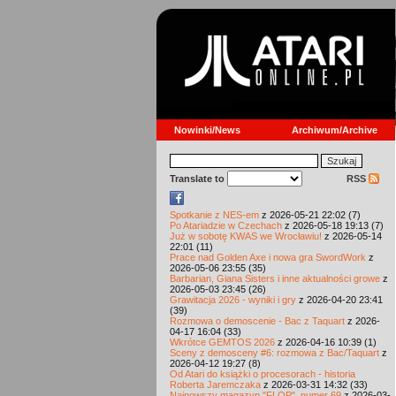
Nowinki/News
Archiwum/Archive
Translate to
RSS
Spotkanie z NES-em
z 2026-05-21 22:02 (7)
Po Atariadzie w Czechach
z 2026-05-18 19:13 (7)
Już w sobotę KWAS we Wrocławiu!
z 2026-05-14
22:01 (11)
Prace nad Golden Axe i nowa gra SwordWork
z
2026-05-06 23:55 (35)
Barbarian, Giana Sisters i inne aktualności growe
z
2026-05-03 23:45 (26)
Grawitacja 2026 - wyniki i gry
z 2026-04-20 23:41
(39)
Rozmowa o demoscenie - Bac z Taquart
z 2026-
04-17 16:04 (33)
Wkrótce GEMTOS 2026
z 2026-04-16 10:39 (1)
Sceny z demosceny #6: rozmowa z Bac/Taquart
z
2026-04-12 19:27 (8)
Od Atari do książki o procesorach - historia
Roberta Jaremczaka
z 2026-03-31 14:32 (33)
Najnowszy magazyn "FLOP", numer 69
z 2026-03-