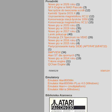
Poradniki
Nowe gry w 2026 roku
(1)
SFX-Engine w MAD Pascalu
(3)
Narzędzie do tworzenia scrolli
(12)
Kartridż Sparta DOS X
(6)
Usprawnienia magnetofonu XC12
(12)
Konserwacja stacji dysków 1050
(19)
Konserwacja magnetofonu XC12
(15)
Nowe gry w 2020 roku
(2)
Nowe gry w 2019 roku
(35)
Nowe gry w 2017 roku
(3)
Larek pokazuje
(40)
Emulacja ZX Spectrum na VBXE
(26)
Nowe gry w 2016 roku
(7)
Nowe gry w 2015 roku
(4)
Partycjonowanie karty SIDE (APT/FAT16/FAT32)
(1)
BMPVIEW
(34)
Atari ST dla opornych
(75)
Nowe gry w 2014 roku
(19)
Tritone engine
(11)
QChan Engine
(6)
nowsze
starsze
Emulatory
Emulator Atari800Win
Emulator Atari800Win PLus 4.0 (Windows)
Emulator Atari++ (multiplatform)
Emulator Altirra (Windows)
Biblioteka Atarowca