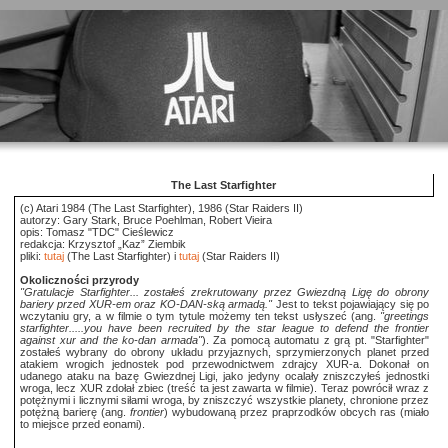
The Last Starfighter
(c) Atari 1984 (The Last Starfighter), 1986 (Star Raiders II)
autorzy: Gary Stark, Bruce Poehlman, Robert Vieira
opis: Tomasz "TDC" Cieślewicz
redakcja: Krzysztof „Kaz” Ziembik
pliki:
tutaj
(The Last Starfighter) i
tutaj
(Star Raiders II)
Okoliczności przyrody
"Gratulacje Starfighter... zostałeś zrekrutowany przez Gwiezdną Ligę do obrony
bariery przed XUR-em oraz KO-DAN-ską armadą."
Jest to tekst pojawiający się po
wczytaniu gry, a w filmie o tym tytule możemy ten tekst usłyszeć (ang.
"greetings
starfighter.....you have been recruited by the star league to defend the frontier
against xur and the ko-dan armada"
). Za pomocą automatu z grą pt. "Starfighter"
zostałeś wybrany do obrony układu przyjaznych, sprzymierzonych planet przed
atakiem wrogich jednostek pod przewodnictwem zdrajcy XUR-a. Dokonał on
udanego ataku na bazę Gwiezdnej Ligi, jako jedyny ocalały zniszczyłeś jednostki
wroga, lecz XUR zdołał zbiec (treść ta jest zawarta w filmie). Teraz powrócił wraz z
potężnymi i licznymi siłami wroga, by zniszczyć wszystkie planety, chronione przez
potężną barierę (ang.
frontier
) wybudowaną przez praprzodków obcych ras (miało
to miejsce przed eonami).