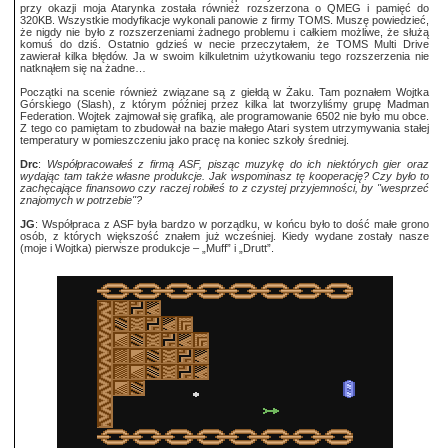
przy okazji moja Atarynka została również rozszerzona o QMEG i pamięć do
320KB. Wszystkie modyfikacje wykonali panowie z firmy TOMS. Muszę powiedzieć,
że nigdy nie było z rozszerzeniami żadnego problemu i całkiem możliwe, że służą
komuś do dziś. Ostatnio gdzieś w necie przeczytałem, że TOMS Multi Drive
zawierał kilka błędów. Ja w swoim kilkuletnim użytkowaniu tego rozszerzenia nie
natknąłem się na żadne…
Początki na scenie również związane są z giełdą w Żaku. Tam poznałem Wojtka
Górskiego (Slash), z którym później przez kilka lat tworzyliśmy grupę Madman
Federation. Wojtek zajmował się grafiką, ale programowanie 6502 nie było mu obce.
Z tego co pamiętam to zbudował na bazie małego Atari system utrzymywania stałej
temperatury w pomieszczeniu jako pracę na koniec szkoły średniej.
Drc
:
Współpracowałeś z firmą ASF, pisząc muzykę do ich niektórych gier oraz
wydając tam także własne produkcje. Jak wspominasz tę kooperację? Czy było to
zachęcające finansowo czy raczej robiłeś to z czystej przyjemności, by "wesprzeć
znajomych w potrzebie"?
JG
: Współpraca z ASF była bardzo w porządku, w końcu było to dość małe grono
osób, z których większość znałem już wcześniej. Kiedy wydane zostały nasze
(moje i Wojtka) pierwsze produkcje – „Muff” i „Drutt”.