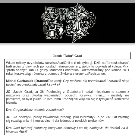
Jacek "Tabu" Grad
Witam miliony czytelników serwisu AtariOnline (i nie tylko ;). Dziś na "przesłuchanie"
trafił jeden z dawnych pomorskich atarowców ery, jakby to powiedział kolega Pirx,
"proto-sceny": Tabu z grupy Madman Federation. Rozmawialiśmy pod koniec 2011
roku, korzystając również z pomocy Stykera z grupy LaResistance.
Michał Garbaciak (Dracon/Taquart)
:
Czy możesz się przedstawić i zdradzić skąd
twoja (nieco enigmatyczna) ksywka?
JG
: Jacek Grad, lat 36. Pochodzę z Gdańska i nadal mieszkam tu razem z
małżonką oraz dwójką wspaniałych pociech. Ksywka, hmm… - niestety nie
pamiętam, to było jakieś 22 lata temu i raczej nie wiązała się z tym jakaś konkretna
historia.
Drc
:
Co porabiasz obecnie zawodowo?
JG
: Od początku pracy zawodowej pracuję jako informatyk, a od kilku lat zajmuję
się rozwiązaniami integracyjnymi dla jednego z polskich telekomów.
Drc
:
Jaki był twój pierwszy komputer domowy i co cię zachęciło do działań na 8-
bitowym Atari?