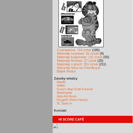
Czasopisma: 714 sztuk
(185)
Materiały scenowe: 32 sztuki
(9)
Materiały książkowe: 141 sztuk
(55)
Materiały firmowe: 27 sztuk
(20)
Materiały o grach: 351 sztuk
(211)
Spiżarnia Voya na Chomikuj.pl
Bajtek Redux
Zasoby wiedzy
Atariki
XWiki
Gury's Atari 8-bit Forever
Atarimania
Atari Archives
Drygol's Retro Hacks
XL Search
Kontakt
HI SCORE CAFÉ