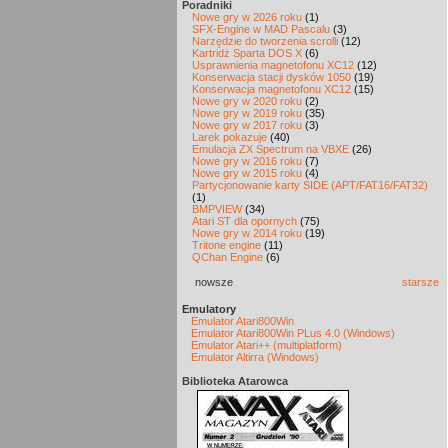
Poradniki
Nowe gry w 2026 roku
(1)
SFX-Engine w MAD Pascalu
(3)
Narzędzie do tworzenia scrolli
(12)
Kartridż Sparta DOS X
(6)
Usprawnienia magnetofonu XC12
(12)
Konserwacja stacji dysków 1050
(19)
Konserwacja magnetofonu XC12
(15)
Nowe gry w 2020 roku
(2)
Nowe gry w 2019 roku
(35)
Nowe gry w 2017 roku
(3)
Larek pokazuje
(40)
Emulacja ZX Spectrum na VBXE
(26)
Nowe gry w 2016 roku
(7)
Nowe gry w 2015 roku
(4)
Partycjonowanie karty SIDE (APT/FAT16/FAT32)
(1)
BMPVIEW
(34)
Atari ST dla opornych
(75)
Nowe gry w 2014 roku
(19)
Tritone engine
(11)
QChan Engine
(6)
nowsze
starsze
Emulatory
Emulator Atari800Win
Emulator Atari800Win PLus 4.0 (Windows)
Emulator Atari++ (multiplatform)
Emulator Altirra (Windows)
Biblioteka Atarowca