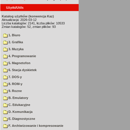
Użytki/Utils
Katalog użytków (konwencja Kaz)
Aktualizacja: 2026-03-12
Liczba katalogów: 2141, liczba plików: 10533
Zmian katalogów: 52, zmian plików: 93
1. Biuro
2. Grafika
3. Muzyka
4. Programowanie
5. Magnetofon
6. Stacja dyskietek
7. DOS-y
8. ROM-y
9. Rozne
B. Emulatory
C. Edukacyjne
D. Komunikacja
E. Diagnostyczne
F. Archiwizowanie i kompresowanie