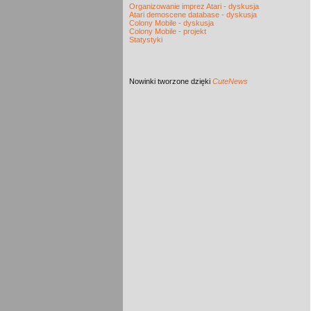
Organizowanie imprez Atari - dyskusja
Atari demoscene database - dyskusja
Colony Mobile - dyskusja
Colony Mobile - projekt
Statystyki
Nowinki
tworzone dzięki
CuteNews