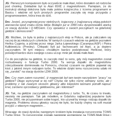
JG
: Pierwszym komputerem było oczywiście małe Atari, które dostałem od rodziców
pod choinkę. Dokładnie był to Atari 65XE z magnetofonem. Pamiętam, że do
instrukcji obsługi dołożona była mała polska książeczka z trzema programami w
Basicu i właśnie od tych prostych programów zaczęła się moja przygoda z
programowaniem, która trwa do dziś.
Drc
:
Jesteś, przynajmniej przez niektórych, kojarzony z (naj)starszą ekipą polskich
atarowców spod znaku ośmiu bitów. Bodajże już w 1990 roku dysponowałeś atarką
ze stacją dysków i Q-MEGiem. Czy opowiesz o swoich początkach na gdańskiej
giełdzie i demoscenie?
JG
: Możliwe, że była to jedna z najstarszych ekip w Polsce, ale ja zaliczałem się
raczej do jej młodszych członków. W tamtych czasach właśnie na giełdzie poznałem
Heńka Cygerta, a później przez niego Jarka Łojewskiego (Carampuc/ASF) i Piotra
Kulikiewicza (Presley). Chłopaki byli już fachowcami od Atari, a ja dopiero
zaczynałem. W tym miejscu chciałbym bardzo podziękować Heńkowi, który
poświęcił bardzo dużo swojego czasu ucząc mnie jak działa małe Atari.
Co do początków na giełdzie, to zaczęło mieć to sens, gdy mój magnetofon został
rozbudowany o funkcje Turbo 2000. Ta wersja dopałki do magnetofonu
zdecydowanie dominowała na Pomorzu, chociaż czasami na giełdzie pojawiał się
ktoś z jakimś innym rodzajem turbo. To właśnie dzięki temu rozszerzeniu udało mi
się „zarobić” na stację dysków LDW 2000.
Drc
:
Czy mam zatem rozumieć, iż magneciak był tam twoim narzędziem "pracy" na
giełdzie? Długo wytrzymał w tej roli? Chyba nie tylko różne odmiany turbo, ale i
problemy z tak zwanym skosem głowicy albo kiepskimi taśmami potrafił napsuć
krwi, zarówno sprzedawcy giełdowemu, jak i klientowi?
JG
: Tak, na giełdzie zaczynałem od magnetofonu z turbo. To, ile czasu to trwało,
niestety nie pamiętam. Tak jak mówiłem, w Gdańsku najbardziej popularne było
Turbo 2000, nie przypominam sobie kogoś, kto używał by innego rodzaju dopałki do
magneta. Problemu skosu głowicy raczej nie było, bo każdy chętny na soft musiał
przyjść z własnym magnetem…
Wracając do stacji dysków, następnym krokiem była instalacja rozszerzenia TOMS
Turbo Drive. To rozszerzenie zostało następnie wymienione na TOMS Multi Drive i