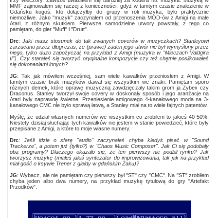
trzy wieczory. Zawsze uważałem się bardziej za kodera niż muzyka. Muzyką w
MMF zajmowałem się raczej z konieczności, gdyż w tamtym czasie znalezienie w
Gdańsku kogoś, kto dołączyłby do grupy w roli muzyka, było praktycznie
niemożliwe. Jako "muzyk" zaczynałem od przenoszenia MOD-ów z Amigi na małe
Atari, z różnym skutkiem. Pierwsze samodzielne utwory powstały, z tego co
pamiętam, do gier "Muff" i "Drutt".
Drc
:
Jaki masz stosunek do tak zwanych coverów w muzyczkach? Stanleyowi
zarzucano przez długi czas, że (prawie) żaden jego utwór nie był wymyślony przez
niego, tylko dużo zapożyczał, na przykład z Amigi (muzyka w "Mieczach Valdgira
II"). Czy starałeś się tworzyć oryginalne kompozycje czy też chętnie posiłkowałeś
się dokonaniami innych?
JG
: Tak jak mówiłem wcześniej, sam wiele kawałków przeniosłem z Amigi. W
tamtym czasie brak muzyków dawał się wszystkim we znaki. Pamiętam sporo
różnych demek, które oprawę muzyczną zawdzięczały takim grom ja Zybex czy
Draconus. Stanley tworzył swoje covery w doskonały sposób i jego aranżacje na
Atari były naprawdę świetne. Przeniesienie amigowego 4-kanałowego moda na 3-
kanałowego CMC nie było sprawą łatwą, a Stanley miał na to wiele fajnych patentów.
Myślę, że udział własnych numerów we wszystkim co zrobiłem to jakieś 40-50%.
Niestety dzisiaj słuchając tych kawałków nie jestem w stanie powiedzieć, które były
przepisane z Amigi, a które to moje własne numery.
Drc
:
Jeśli idzie o sferę "audio" zaczynałeś chyba kiedyś pisać w "Sound
Trackerze", a potem już (tylko?) w "Chaos Music Composer". Jak Ci się podobały
oba programy? Dlaczego okazało się, że ten pierwszy nie podbił rynku? Jak
tworzysz muzykę (miałeś jakiś syntezator do improwizowania, tak jak na przykład
miał gość o ksywie Trener z giełdy w gdańskim Żaku)?
JG
: Wybacz, ale nie pamiętam czy pierwszy był "ST" czy "CMC". Na "ST" zrobiłem
chyba jeden albo dwa numery, na przykład muzykę tytułową do gry "Artefakt
Przodków".