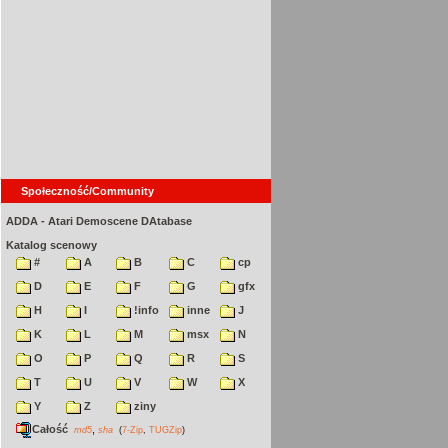
Społeczność/Community
ADDA - Atari Demoscene DAtabase
Katalog scenowy
#
A
B
C
cp
D
E
F
G
gfx
H
I
!info
inne
J
K
L
M
msx
N
O
P
Q
R
S
T
U
V
W
X
Y
Z
ziny
Całość
,
md5
sha
(
7-Zip
,
TUGZip
)