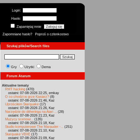
Login:
Hasło:
Zapamiętaj mnie
Zapomniane hasło?
Poproś o członkostwo
Szukaj plików/Search files
Gry
Użytki
Dema
Forum Atarum
Aktualne tematy
RMT hacking
(470)
ostatni: 07-08-2026 22:25, emkay
O co chodzi w grze Kasiarz?
(8)
ostatni: 07-08-2026 21:46, Kaz
Uprościłem Starquake
(17)
ostatni: 07-08-2026 21:26, Kaz
Narzędzie do ditheringu na Atari ...
(28)
ostatni: 07-08-2026 21:23, Kaz
Muzycy scenowi...
(135)
ostatni: 07-08-2026 21:18, Kaz
Studio komputerowe The Marauder -...
(251)
ostatni: 07-08-2026 21:10, Kaz
Starquake VBXE
(17)
ostatni: 07-08-2026 21:09, Kaz