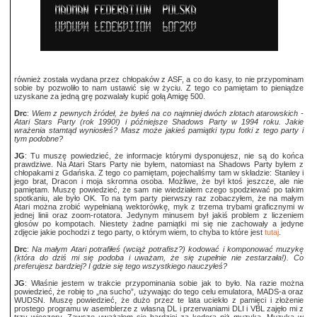
również została wydana przez chłopaków z ASF, a co do kasy, to nie przypominam
sobie by pozwoliło to nam ustawić się w życiu. Z tego co pamiętam to pieniądze
uzyskane za jedną grę pozwalały kupić gołą Amigę 500.
Drc
:
Wiem z pewnych źródeł, że byłeś na co najmniej dwóch zlotach atarowskich -
Atari Stars Party (rok 1990!) i późniejsze Shadows Party w 1994 roku. Jakie
wrażenia stamtąd wyniosłeś? Masz może jakieś pamiątki typu fotki z tego party i
tym podobne?
JG
: Tu muszę powiedzieć, że informacje którymi dysponujesz, nie są do końca
prawdziwe. Na Atari Stars Party nie byłem, natomiast na Shadows Party byłem z
chłopakami z Gdańska. Z tego co pamiętam, pojechaliśmy tam w składzie: Stanley i
jego brat, Dracon i moja skromna osoba. Możliwe, że był ktoś jeszcze, ale nie
pamiętam. Muszę powiedzieć, że sam nie wiedziałem czego spodziewać po takim
spotkaniu, ale było OK. To na tym party pierwszy raz zobaczyłem, że na małym
Atari można zrobić wypełnianą wektorówkę, myk z trzema trybami graficznymi w
jednej linii oraz zoom-rotatora. Jedynym minusem był jakiś problem z liczeniem
głosów po kompotach. Niestety żadne pamiątki mi się nie zachowały a jedyne
zdjęcie jakie pochodzi z tego party, o którym wiem, to chyba to które jest
tutaj
.
Drc
:
Na małym Atari potrafiłeś (wciąż potrafisz?) kodować i komponować muzykę
(która do dziś mi się podoba i uważam, że się zupełnie nie zestarzała!). Co
preferujesz bardziej? I gdzie się tego wszystkiego nauczyłeś?
JG
: Właśnie jestem w trakcie przypominania sobie jak to było. Na razie można
powiedzieć, że robię to „na sucho”, używając do tego celu emulatora, MADS-a oraz
WUDSN. Muszę powiedzieć, że dużo przez te lata uciekło z pamięci i złożenie
prostego programu w asemblerze z własną DL i przerwaniami DLI i VBL zajęło mi z