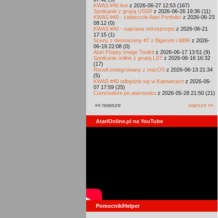
KWAS #40 live
z 2026-06-27 12:53 (167)
Spotkanie z grupą USSR
z 2026-06-26 19:36 (11)
KWAS #40 - zabierzcie Atari Portfolio!
z 2026-06-23
08:12 (0)
KWAS #40 - naprawa retrosprzętu
z 2026-06-21
17:15 (1)
Sceny z demosceny #7 z Bigerem i MBR
z 2026-
06-19 22:08 (0)
Atari Floppy Image Toolkit
z 2026-06-17 13:51 (9)
Spotkanie online z grupą LST
z 2026-06-16 16:32
(17)
Recoil zintegrowany z macOS
z 2026-06-13 21:34
(5)
KWAS #40 odbędzie się w Katowicach
z 2026-06-
07 17:59 (25)
Commodore po atarowsku
z 2026-05-28 21:50 (21)
«« nowsze
starsze »»
AtariOnline.pl na YouTube
Pomocnik/Helper