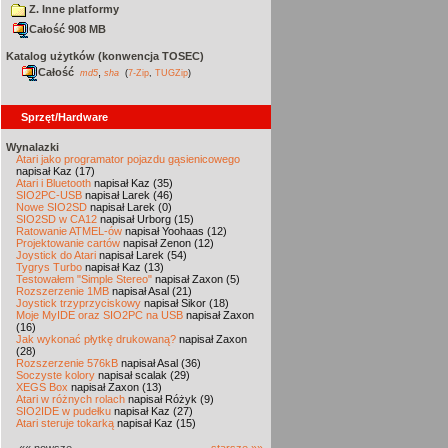
Z. Inne platformy
Całość 908 MB
Katalog użytków (konwencja TOSEC)
Całość
,
md5
sha
(
7-Zip
,
TUGZip
)
Sprzęt/Hardware
Wynalazki
Atari jako programator pojazdu gąsienicowego
napisał Kaz (17)
Atari i Bluetooth
napisał Kaz (35)
SIO2PC-USB
napisał Larek (46)
Nowe SIO2SD
napisał Larek (0)
SIO2SD w CA12
napisał Urborg (15)
Ratowanie ATMEL-ów
napisał Yoohaas (12)
Projektowanie cartów
napisał Zenon (12)
Joystick do Atari
napisał Larek (54)
Tygrys Turbo
napisał Kaz (13)
Testowałem "Simple Stereo"
napisał Zaxon (5)
Rozszerzenie 1MB
napisał Asal (21)
Joystick trzyprzyciskowy
napisał Sikor (18)
Moje MyIDE oraz SIO2PC na USB
napisał Zaxon
(16)
Jak wykonać płytkę drukowaną?
napisał Zaxon
(28)
Rozszerzenie 576kB
napisał Asal (36)
Soczyste kolory
napisał scalak (29)
XEGS Box
napisał Zaxon (13)
Atari w różnych rolach
napisał Różyk (9)
SIO2IDE w pudełku
napisał Kaz (27)
Atari steruje tokarką
napisał Kaz (15)