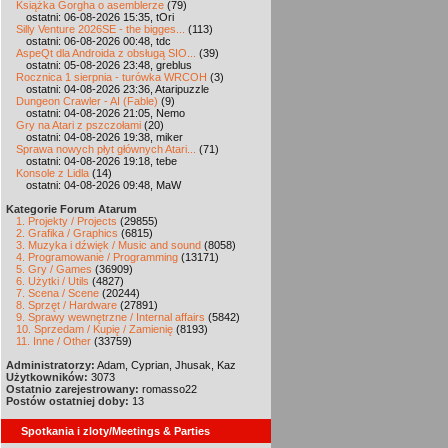
Książka Gorgha o asemblerze
(79)
ostatni: 06-08-2026 15:35, tOri
Silly Venture 2026SE - the bigges...
(113)
ostatni: 06-08-2026 00:48, tdc
AspeQt dla Androida z obsługą SIO...
(39)
ostatni: 05-08-2026 23:48, greblus
Rocznica 1 sierpnia - turówka WRCOH
(3)
ostatni: 04-08-2026 23:36, Ataripuzzle
Dungeon Crawler - AI (Fable)
(9)
ostatni: 04-08-2026 21:05, Nemo
Gry na Atari z pszczołami
(20)
ostatni: 04-08-2026 19:38, miker
Sprawa nowych płyt głównych Atari...
(71)
ostatni: 04-08-2026 19:18, tebe
Konsole z Lidla
(14)
ostatni: 04-08-2026 09:48, MaW
Kategorie Forum Atarum
1. Projekty / Projects
(29855)
2. Grafika / Graphics
(6815)
3. Muzyka i dźwięk / Music and sound
(8058)
4. Programowanie / Programming
(13171)
5. Gry / Games
(36909)
6. Użytki / Utils
(4827)
7. Scena / Scene
(20244)
8. Sprzęt / Hardware
(27891)
9. Sprawy wewnętrzne / Internal affairs
(5842)
10. Sprzedam / Kupię / Zamienię
(8193)
11. Inne / Other
(33759)
Administratorzy:
Adam, Cyprian, Jhusak, Kaz
Użytkowników:
3073
Ostatnio zarejestrowany:
romasso22
Postów ostatniej doby:
13
Spotkania i zloty/Meetings & Parties