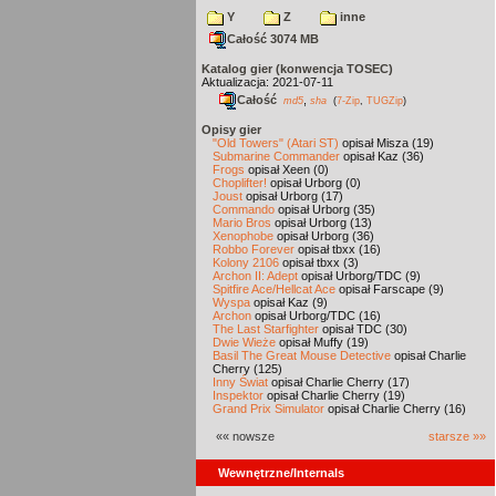
Y
Z
inne
Całość 3074 MB
Katalog gier (konwencja TOSEC)
Aktualizacja: 2021-07-11
Całość
,
md5
sha
(
7-Zip
,
TUGZip
)
Opisy gier
"Old Towers" (Atari ST)
opisał Misza (19)
Submarine Commander
opisał Kaz (36)
Frogs
opisał Xeen (0)
Choplifter!
opisał Urborg (0)
Joust
opisał Urborg (17)
Commando
opisał Urborg (35)
Mario Bros
opisał Urborg (13)
Xenophobe
opisał Urborg (36)
Robbo Forever
opisał tbxx (16)
Kolony 2106
opisał tbxx (3)
Archon II: Adept
opisał Urborg/TDC (9)
Spitfire Ace/Hellcat Ace
opisał Farscape (9)
Wyspa
opisał Kaz (9)
Archon
opisał Urborg/TDC (16)
The Last Starfighter
opisał TDC (30)
Dwie Wieże
opisał Muffy (19)
Basil The Great Mouse Detective
opisał Charlie
Cherry (125)
Inny Świat
opisał Charlie Cherry (17)
Inspektor
opisał Charlie Cherry (19)
Grand Prix Simulator
opisał Charlie Cherry (16)
«« nowsze
starsze »»
Wewnętrzne/Internals