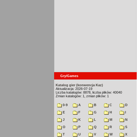
Gry/Games
Katalog gier (konwencja Kaz)
Aktualizacja: 2026-07-19
Liczba katalogów: 8878, liczba plików: 40040
Zmian katalogów: 1, zmian plików: 1
0-9
A
B
C
D
E
F
G
H
I
J
K
L
M
N
O
P
Q
R
S
T
U
V
W
X