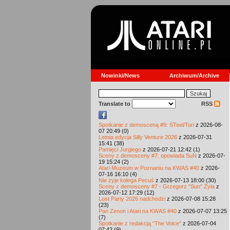
Nowinki/News
Archiwum/Archive
Translate to
RSS
Spotkanie z demosceną #9: STeel/Tori
z 2026-08-
07 20:49 (0)
Letnia edycja Silly Venture 2026
z 2026-07-31
15:41 (38)
Pamięci Jurgiego
z 2026-07-21 12:42 (1)
Sceny z demosceny #7: opowiada SuN
z 2026-07-
19 15:24 (2)
Atari Muzeum w Poznaniu na KWAS #40
z 2026-
07-16 16:10 (4)
Nie żyje kolega Pecuś
z 2026-07-13 18:00 (30)
Sceny z demosceny #7 - Grzegorz "Sun" Żyła
z
2026-07-12 17:29 (12)
Lost Party 2026 nadchodzi
z 2026-07-08 15:28
(23)
Pan Zenon i Atari na KWAS #40
z 2026-07-07 13:25
(7)
Spotkanie z redakcją "The Voice"
z 2026-07-04
07:42 (9)