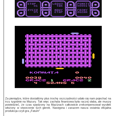
Za pieniądze, które dostaliśmy plus trochę oszczędności udało się nam pojechać na
trzy tygodnie na Mazury. Tak więc zachęta finansowa była raczej słaba, ale muszę
powiedzieć, że czas spędzony na Mazurach całkowicie zrekompensował wysiłek
włożony w stworzenie tych gierek. Następna i zarazem nasza ostatnia oficjalna
produkcja czyli gra „Fatum”