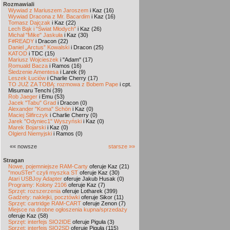
Rozmawiali
Wywiad z Mariuszem Jaroszem
i Kaz (16)
Wywiad Dracona z Mr. Bacardim
i Kaz (16)
Tomasz Dajczak
i Kaz (22)
Lech Bąk i "Świat Młodych"
i Kaz (26)
Michał "Mike" Jaskuła
i Kaz (30)
F#READY
i Dracon (22)
Daniel „Arctus” Kowalski
i Dracon (25)
KATOD
i TDC (15)
Mariusz Wojcieszek
i "Adam" (17)
Romuald Bacza
i Ramos (16)
Śledzenie Amentesa
i Larek (9)
Leszek Łuciów
i Charlie Cherry (17)
TO JUŻ ZA TOBĄ: rozmowa z Bobem Pape
i cpt.
Misumaru Tenchi (39)
Rob Jaeger
i Emu (53)
Jacek "Tabu" Grad
i Dracon (0)
Alexander "Koma" Schön
i Kaz (0)
Maciej Ślifirczyk
i Charlie Cherry (0)
Jarek "Odyniec1" Wyszyński
i Kaz (0)
Marek Bojarski
i Kaz (0)
Olgierd Niemyjski
i Ramos (0)
«« nowsze
starsze »»
Stragan
Nowe, pojemniejsze RAM-Carty
oferuje Kaz (21)
"mouSTer" czyli myszka ST
oferuje Kaz (30)
Atari USBJoy Adapter
oferuje Jakub Husak (0)
Programy: Kolony 2106
oferuje Kaz (7)
Sprzęt: rozszerzenia
oferuje Lotharek (399)
Gadżety: naklejki, pocztówki
oferuje Sikor (11)
Sprzęt: cartridge RAM-CART
oferuje Zenon (7)
Miejsce na drobne ogłoszenia kupna/sprzedaży
oferuje Kaz (58)
Sprzęt: interfejs SIO2IDE
oferuje Piguła (3)
Sprzęt: interfejs SIO2SD
oferuje Piguła (115)