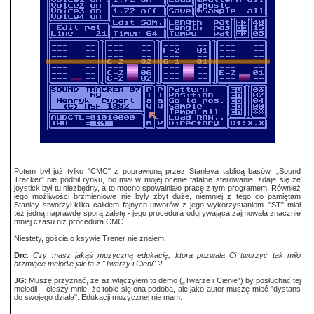
Potem był już tylko "CMC" z poprawioną przez Stanleya tablicą basów. „Sound
Tracker” nie podbił rynku, bo miał w mojej ocenie fatalne sterowanie, zdaje się że
joystick był tu niezbędny, a to mocno spowalniało pracę z tym programem. Również
jego możliwości brzmieniowe nie były zbyt duże, niemniej z tego co pamiętam
Stanley stworzył kilka całkiem fajnych utworów z jego wykorzystaniem. "ST" miał
też jedną naprawdę sporą zaletę - jego procedura odgrywająca zajmowała znacznie
mniej czasu niż procedura CMC.
Niestety, gościa o ksywie Trener nie znałem.
Drc
:
Czy masz jakąś muzyczną edukację, która pozwala Ci tworzyć tak miło
brzmiące melodie jak ta z "Twarzy i Cieni" ?
JG
: Muszę przyznać, że aż włączyłem to demo („Twarze i Cienie”) by posłuchać tej
melodii – cieszy mnie, że tobie się ona podoba, ale jako autor muszę mieć "dystans
do swojego działa". Edukacji muzycznej nie mam.