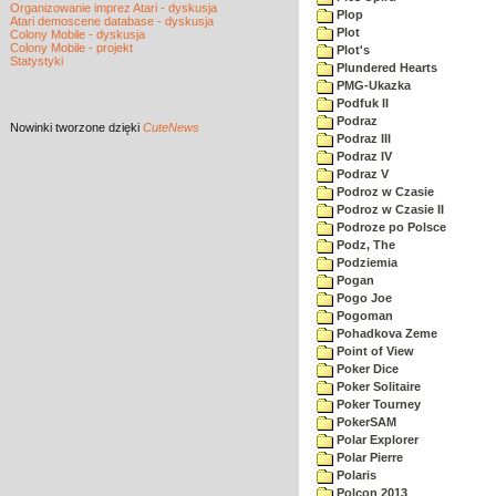
Organizowanie imprez Atari - dyskusja
Plop
Atari demoscene database - dyskusja
Plot
Colony Mobile - dyskusja
Colony Mobile - projekt
Plot's
Statystyki
Plundered Hearts
PMG-Ukazka
Podfuk II
Podraz
Nowinki
tworzone dzięki
CuteNews
Podraz III
Podraz IV
Podraz V
Podroz w Czasie
Podroz w Czasie II
Podroze po Polsce
Podz, The
Podziemia
Pogan
Pogo Joe
Pogoman
Pohadkova Zeme
Point of View
Poker Dice
Poker Solitaire
Poker Tourney
PokerSAM
Polar Explorer
Polar Pierre
Polaris
Polcon 2013