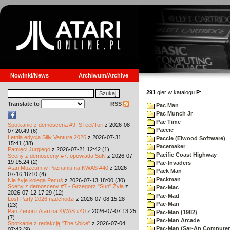
Nowinki/News
Archiwum/Archive
291
gier w katalogu
P
:
Translate to
RSS
Pac Man
Pac Munch Jr
Pac Time
Spotkanie z demosceną #9: STeel/Tori
z 2026-08-
Paccie
07 20:49 (6)
Letnia edycja Silly Venture 2026
z 2026-07-31
Paccie (Elwood Software)
15:41 (38)
Pacemaker
Pamięci Jurgiego
z 2026-07-21 12:42 (1)
Pacific Coast Highway
Sceny z demosceny #7: opowiada SuN
z 2026-07-
19 15:24 (2)
Pac-Invaders
Atari Muzeum w Poznaniu na KWAS #40
z 2026-
Pack Man
07-16 16:10 (4)
Packman
Nie żyje kolega Pecuś
z 2026-07-13 18:00 (30)
Sceny z demosceny #7 - Grzegorz "Sun" Żyła
z
Pac-Mac
2026-07-12 17:29 (12)
Pac-Mad
Lost Party 2026 nadchodzi
z 2026-07-08 15:28
Pac-Man
(23)
Pan Zenon i Atari na KWAS #40
z 2026-07-07 13:25
Pac-Man (1982)
(7)
Pac-Man Arcade
Spotkanie z redakcją "The Voice"
z 2026-07-04
Pac-Man (Sar-An Computer
07:42 (9)