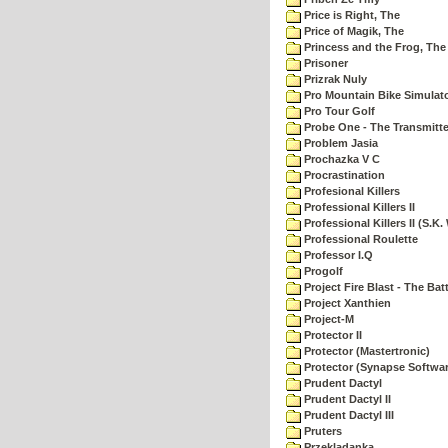
Price is Right, The
Price of Magik, The
Princess and the Frog, The
Prisoner
Prizrak Nuly
Pro Mountain Bike Simulat
Pro Tour Golf
Probe One - The Transmitte
Problem Jasia
Prochazka V C
Procrastination
Profesional Killers
Professional Killers II
Professional Killers II (S.K.
Professional Roulette
Professor I.Q
Progolf
Project Fire Blast - The Ba
Project Xanthien
Project-M
Protector II
Protector (Mastertronic)
Protector (Synapse Softwar
Prudent Dactyl
Prudent Dactyl II
Prudent Dactyl III
Pruters
Przekladanka