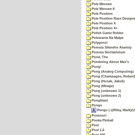
Pole Minowe
Pole Minowe II
Pole Position
Pole Position Race Designe
Pole Position X
Pole Position X+
Polish Game Robbo
Polowanie Na Malpe
Polygons!
Pomsta Sileneho Ataristy
Pomsta Sinclairistum
Pond, The
Pondering About Max's
Pong!
Pong (Analog Computing)
Pong (Champagne, Robert
Pong (Husak, Jakub)
Pong (Mirage)
Pong (unknown 1)
Pong (unknown 2)
Pongblast
Pongo
Pongo (-)(Riley, Mark)(U
Pontoon!
Pooka Pinball
Pool
Pool 1.5
Pool 400