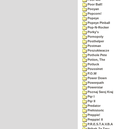
Poor Ball!
Pooyan
Popcorn!
Popeye
Popeye Pinball
Pop-N-Rocker
Porky's
Pornopoly
Posthelper
Postman
Poszukiwacze
Pothole Pete
Potion, The
Potluck
Poussinet
P.O.W
Power Down
Powerpath
Powerstar
Poznaj Swoj Kraj
Pqr I
Pqr II
Predator
Prehistoric
Preppie!
Preppie! II
P.R.E.S.T.A.V.B.A
Pribeh Ze Tmy