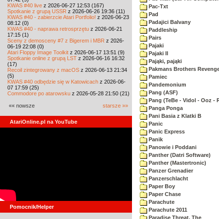
KWAS #40 live
z 2026-06-27 12:53 (167)
Pac-Txt
Spotkanie z grupą USSR
z 2026-06-26 19:36 (11)
Pad
KWAS #40 - zabierzcie Atari Portfolio!
z 2026-06-23
Padajici Balvany
08:12 (0)
KWAS #40 - naprawa retrosprzętu
z 2026-06-21
Paddleship
17:15 (1)
Pairs
Sceny z demosceny #7 z Bigerem i MBR
z 2026-
Pajaki
06-19 22:08 (0)
Atari Floppy Image Toolkit
z 2026-06-17 13:51 (9)
Pajaki II
Spotkanie online z grupą LST
z 2026-06-16 16:32
Pająki, pająki
(17)
Pakmans Brothers Reveng
Recoil zintegrowany z macOS
z 2026-06-13 21:34
(5)
Pamiec
KWAS #40 odbędzie się w Katowicach
z 2026-06-
Pandemonium
07 17:59 (25)
Pang (ASF)
Commodore po atarowsku
z 2026-05-28 21:50 (21)
Pang (TeBe - Vidol - Ooz - 
«« nowsze
starsze »»
Panga Ponga
Pani Basia z Klatki B
AtariOnline.pl na YouTube
Panic
Panic Express
Panik
Panowie i Poddani
Panther (Datri Software)
Panther (Mastertronic)
Panzer Grenadier
Panzerschlacht
Paper Boy
Paper Chase
Parachute
Pomocnik/Helper
Parachute 2011
Paradise Threat, The