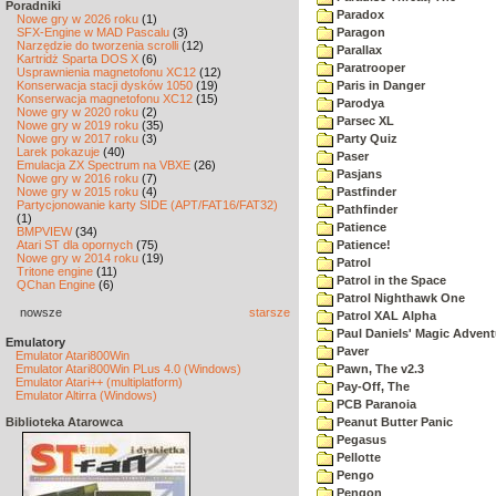
Poradniki
Paradox
Nowe gry w 2026 roku
(1)
SFX-Engine w MAD Pascalu
(3)
Paragon
Narzędzie do tworzenia scrolli
(12)
Parallax
Kartridż Sparta DOS X
(6)
Paratrooper
Usprawnienia magnetofonu XC12
(12)
Konserwacja stacji dysków 1050
(19)
Paris in Danger
Konserwacja magnetofonu XC12
(15)
Parodya
Nowe gry w 2020 roku
(2)
Parsec XL
Nowe gry w 2019 roku
(35)
Nowe gry w 2017 roku
(3)
Party Quiz
Larek pokazuje
(40)
Paser
Emulacja ZX Spectrum na VBXE
(26)
Pasjans
Nowe gry w 2016 roku
(7)
Nowe gry w 2015 roku
(4)
Pastfinder
Partycjonowanie karty SIDE (APT/FAT16/FAT32)
Pathfinder
(1)
Patience
BMPVIEW
(34)
Atari ST dla opornych
(75)
Patience!
Nowe gry w 2014 roku
(19)
Patrol
Tritone engine
(11)
Patrol in the Space
QChan Engine
(6)
Patrol Nighthawk One
nowsze
starsze
Patrol XAL Alpha
Paul Daniels' Magic Advent
Emulatory
Paver
Emulator Atari800Win
Emulator Atari800Win PLus 4.0 (Windows)
Pawn, The v2.3
Emulator Atari++ (multiplatform)
Pay-Off, The
Emulator Altirra (Windows)
PCB Paranoia
Biblioteka Atarowca
Peanut Butter Panic
Pegasus
Pellotte
Pengo
Pengon