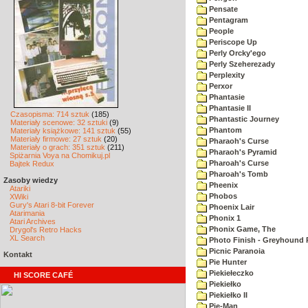
Pensate
Pentagram
People
Periscope Up
Perly Orcky'ego
Perly Szeherezady
Perplexity
Perxor
Phantasie
Phantasie II
Czasopisma: 714 sztuk
(185)
Phantastic Journey
Materiały scenowe: 32 sztuki
(9)
Phantom
Materiały książkowe: 141 sztuk
(55)
Materiały firmowe: 27 sztuk
(20)
Pharaoh's Curse
Materiały o grach: 351 sztuk
(211)
Pharaoh's Pyramid
Spiżarnia Voya na Chomikuj.pl
Pharoah's Curse
Bajtek Redux
Pharoah's Tomb
Zasoby wiedzy
Pheenix
Atariki
Phobos
XWiki
Gury's Atari 8-bit Forever
Phoenix Lair
Atarimania
Phonix 1
Atari Archives
Phonix Game, The
Drygol's Retro Hacks
XL Search
Photo Finish - Greyhound 
Picnic Paranoia
Kontakt
Pie Hunter
Piekiełeczko
HI SCORE CAFÉ
Piekiełko
Piekiełko II
Pie-Man