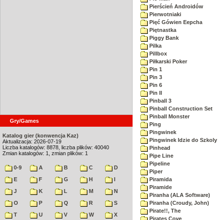
Pierścień Androidów
Pierwotniaki
Pięć Gówien Eepcha
Piętnastka
Piggy Bank
Pilka
Pillbox
Piłkarski Poker
Pin 1
Pin 3
Pin 6
Pin II
Pinball 3
Pinball Construction Set
Pinball Monster
Gry/Games
Ping
Pingwinek
Katalog gier (konwencja Kaz)
Pingwinek Idzie do Szkoly
Aktualizacja: 2026-07-19
Liczba katalogów: 8878, liczba plików: 40040
Pinhead
Zmian katalogów: 1, zmian plików: 1
Pipe Line
Pipeline
0-9
A
B
C
D
Piper
E
F
G
H
I
Piramida
Piramide
J
K
L
M
N
Piranha (ALA Software)
O
P
Q
R
S
Piranha (Croudy, John)
Pirate!!, The
T
U
V
W
X
Pirates Cove