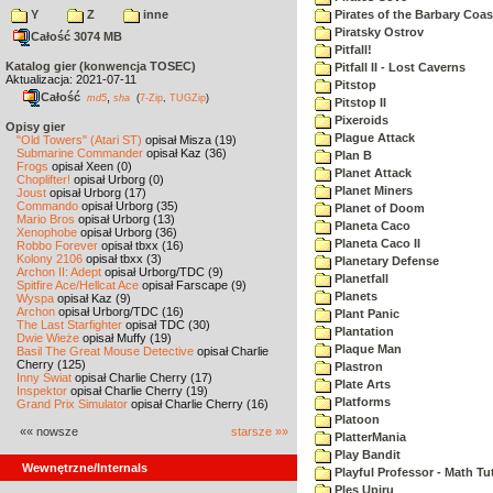
Y
Z
inne
Pirates of the Barbary Coas
Piratsky Ostrov
Całość 3074 MB
Pitfall!
Katalog gier (konwencja TOSEC)
Pitfall II - Lost Caverns
Aktualizacja: 2021-07-11
Pitstop
Całość
,
md5
sha
(
7-Zip
,
TUGZip
)
Pitstop II
Pixeroids
Opisy gier
Plague Attack
"Old Towers" (Atari ST)
opisał Misza (19)
Submarine Commander
opisał Kaz (36)
Plan B
Frogs
opisał Xeen (0)
Planet Attack
Choplifter!
opisał Urborg (0)
Planet Miners
Joust
opisał Urborg (17)
Commando
opisał Urborg (35)
Planet of Doom
Mario Bros
opisał Urborg (13)
Planeta Caco
Xenophobe
opisał Urborg (36)
Planeta Caco II
Robbo Forever
opisał tbxx (16)
Kolony 2106
opisał tbxx (3)
Planetary Defense
Archon II: Adept
opisał Urborg/TDC (9)
Planetfall
Spitfire Ace/Hellcat Ace
opisał Farscape (9)
Planets
Wyspa
opisał Kaz (9)
Archon
opisał Urborg/TDC (16)
Plant Panic
The Last Starfighter
opisał TDC (30)
Plantation
Dwie Wieże
opisał Muffy (19)
Plaque Man
Basil The Great Mouse Detective
opisał Charlie
Cherry (125)
Plastron
Inny Świat
opisał Charlie Cherry (17)
Plate Arts
Inspektor
opisał Charlie Cherry (19)
Platforms
Grand Prix Simulator
opisał Charlie Cherry (16)
Platoon
«« nowsze
starsze »»
PlatterMania
Play Bandit
Wewnętrzne/Internals
Playful Professor - Math Tu
Ples Upiru