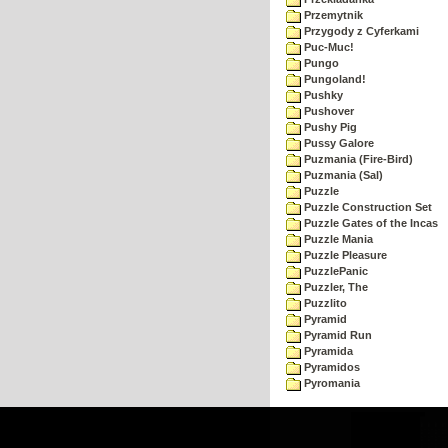
Przemytnik
Przygody z Cyferkami
Puc-Muc!
Pungo
Pungoland!
Pushky
Pushover
Pushy Pig
Pussy Galore
Puzmania (Fire-Bird)
Puzmania (Sal)
Puzzle
Puzzle Construction Set
Puzzle Gates of the Incas
Puzzle Mania
Puzzle Pleasure
PuzzlePanic
Puzzler, The
Puzzlito
Pyramid
Pyramid Run
Pyramida
Pyramidos
Pyromania