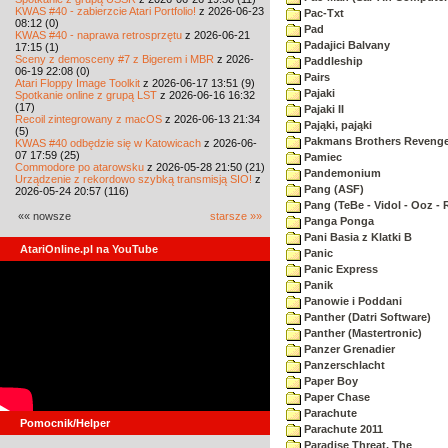
KWAS #40 - zabierzcie Atari Portfolio!
z 2026-06-23
Pac-Txt
08:12 (0)
Pad
KWAS #40 - naprawa retrosprzętu
z 2026-06-21
Padajici Balvany
17:15 (1)
Sceny z demosceny #7 z Bigerem i MBR
z 2026-
Paddleship
06-19 22:08 (0)
Pairs
Atari Floppy Image Toolkit
z 2026-06-17 13:51 (9)
Pajaki
Spotkanie online z grupą LST
z 2026-06-16 16:32
(17)
Pajaki II
Recoil zintegrowany z macOS
z 2026-06-13 21:34
Pająki, pająki
(5)
Pakmans Brothers Reveng
KWAS #40 odbędzie się w Katowicach
z 2026-06-
07 17:59 (25)
Pamiec
Commodore po atarowsku
z 2026-05-28 21:50 (21)
Pandemonium
Urządzenie z rekordowo szybką transmisją SIO!
z
Pang (ASF)
2026-05-24 20:57 (116)
Pang (TeBe - Vidol - Ooz - 
«« nowsze
starsze »»
Panga Ponga
Pani Basia z Klatki B
AtariOnline.pl na YouTube
Panic
Panic Express
Panik
Panowie i Poddani
Panther (Datri Software)
Panther (Mastertronic)
Panzer Grenadier
Panzerschlacht
Paper Boy
Paper Chase
Parachute
Pomocnik/Helper
Parachute 2011
Paradise Threat, The