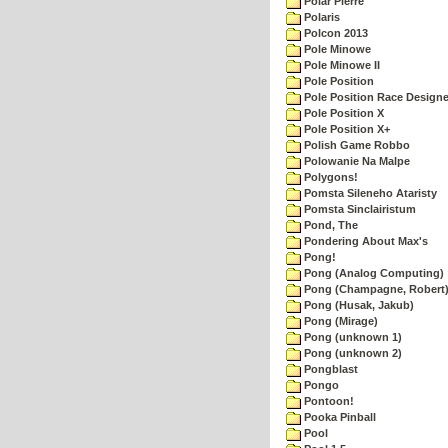
Polar Pierre
Polaris
Polcon 2013
Pole Minowe
Pole Minowe II
Pole Position
Pole Position Race Designe
Pole Position X
Pole Position X+
Polish Game Robbo
Polowanie Na Malpe
Polygons!
Pomsta Sileneho Ataristy
Pomsta Sinclairistum
Pond, The
Pondering About Max's
Pong!
Pong (Analog Computing)
Pong (Champagne, Robert
Pong (Husak, Jakub)
Pong (Mirage)
Pong (unknown 1)
Pong (unknown 2)
Pongblast
Pongo
Pontoon!
Pooka Pinball
Pool