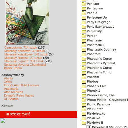
Pensate
Pentagram
People
Periscope Up
Perly Orcky'ego
Perly Szeherezady
Perplexity
Perxor
Phantasie
Phantasie II
Czasopisma: 714 sztuk
(185)
Phantastic Journey
Materiały scenowe: 32 sztuki
(9)
Phantom
Materiały książkowe: 141 sztuk
(55)
Materiały firmowe: 27 sztuk
(20)
Pharaoh's Curse
Materiały o grach: 351 sztuk
(211)
Pharaoh's Pyramid
Spiżarnia Voya na Chomikuj.pl
Pharoah's Curse
Bajtek Redux
Pharoah's Tomb
Zasoby wiedzy
Pheenix
Atariki
Phobos
XWiki
Gury's Atari 8-bit Forever
Phoenix Lair
Atarimania
Phonix 1
Atari Archives
Phonix Game, The
Drygol's Retro Hacks
XL Search
Photo Finish - Greyhound 
Picnic Paranoia
Kontakt
Pie Hunter
Piekiełeczko
HI SCORE CAFÉ
Piekiełko
Piekiełko II
Piekiełko II (-)(Lobo)(P