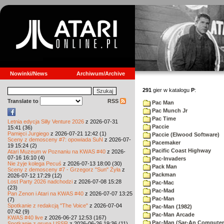
Nowinki/News
Archiwum/Archive
291
gier w katalogu
P
:
Translate to
RSS
Pac Man
Pac Munch Jr
Pac Time
Letnia edycja Silly Venture 2026
z 2026-07-31
Paccie
15:41 (36)
Pamięci Jurgiego
z 2026-07-21 12:42 (1)
Paccie (Elwood Software)
Sceny z demosceny #7: opowiada SuN
z 2026-07-
Pacemaker
19 15:24 (2)
Pacific Coast Highway
Atari Muzeum w Poznaniu na KWAS #40
z 2026-
07-16 16:10 (4)
Pac-Invaders
Nie żyje kolega Pecuś
z 2026-07-13 18:00 (30)
Pack Man
Sceny z demosceny #7 - Grzegorz "Sun" Żyła
z
Packman
2026-07-12 17:29 (12)
Lost Party 2026 nadchodzi
z 2026-07-08 15:28
Pac-Mac
(23)
Pac-Mad
Pan Zenon i Atari na KWAS #40
z 2026-07-07 13:25
Pac-Man
(7)
Spotkanie z redakcją "The Voice"
z 2026-07-04
Pac-Man (1982)
07:42 (9)
Pac-Man Arcade
KWAS #40 live
z 2026-06-27 12:53 (167)
Pac-Man (Sar-An Computer
Spotkanie z grupą USSR
z 2026-06-26 19:36 (11)