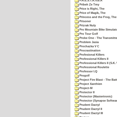
P.R.E.S.T.A.V.B.A
Pribeh Ze Tmy
Price is Right, The
Price of Magik, The
Princess and the Frog, The
Prisoner
Prizrak Nuly
Pro Mountain Bike Simulat
Pro Tour Golf
Probe One - The Transmitte
Problem Jasia
Prochazka V C
Procrastination
Profesional Killers
Professional Killers II
Professional Killers II (S.K.
Professional Roulette
Professor I.Q
Progolf
Project Fire Blast - The Ba
Project Xanthien
Project-M
Protector II
Protector (Mastertronic)
Protector (Synapse Softwar
Prudent Dactyl
Prudent Dactyl II
Prudent Dactyl III