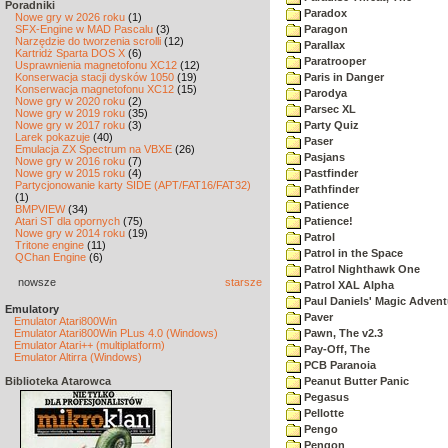
Poradniki
Paradox
Nowe gry w 2026 roku
(1)
SFX-Engine w MAD Pascalu
(3)
Paragon
Narzędzie do tworzenia scrolli
(12)
Parallax
Kartridż Sparta DOS X
(6)
Paratrooper
Usprawnienia magnetofonu XC12
(12)
Konserwacja stacji dysków 1050
(19)
Paris in Danger
Konserwacja magnetofonu XC12
(15)
Parodya
Nowe gry w 2020 roku
(2)
Parsec XL
Nowe gry w 2019 roku
(35)
Nowe gry w 2017 roku
(3)
Party Quiz
Larek pokazuje
(40)
Paser
Emulacja ZX Spectrum na VBXE
(26)
Pasjans
Nowe gry w 2016 roku
(7)
Nowe gry w 2015 roku
(4)
Pastfinder
Partycjonowanie karty SIDE (APT/FAT16/FAT32)
Pathfinder
(1)
Patience
BMPVIEW
(34)
Atari ST dla opornych
(75)
Patience!
Nowe gry w 2014 roku
(19)
Patrol
Tritone engine
(11)
Patrol in the Space
QChan Engine
(6)
Patrol Nighthawk One
nowsze
starsze
Patrol XAL Alpha
Paul Daniels' Magic Advent
Emulatory
Paver
Emulator Atari800Win
Emulator Atari800Win PLus 4.0 (Windows)
Pawn, The v2.3
Emulator Atari++ (multiplatform)
Pay-Off, The
Emulator Altirra (Windows)
PCB Paranoia
Biblioteka Atarowca
Peanut Butter Panic
Pegasus
Pellotte
Pengo
Pengon