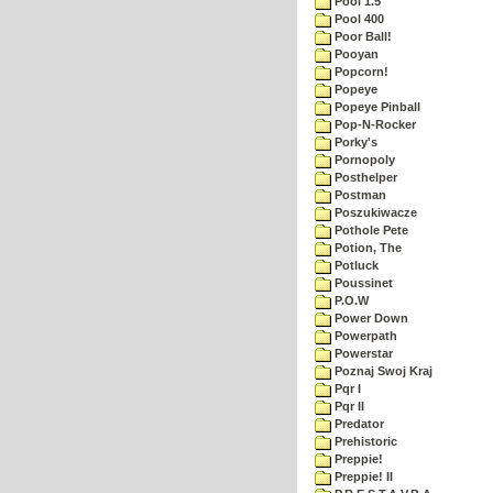
Pool 1.5
Pool 400
Poor Ball!
Pooyan
Popcorn!
Popeye
Popeye Pinball
Pop-N-Rocker
Porky's
Pornopoly
Posthelper
Postman
Poszukiwacze
Pothole Pete
Potion, The
Potluck
Poussinet
P.O.W
Power Down
Powerpath
Powerstar
Poznaj Swoj Kraj
Pqr I
Pqr II
Predator
Prehistoric
Preppie!
Preppie! II