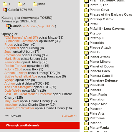
Piranha (Croudy, John)
Y
Z
inne
Pirate!!, The
Całość 3074 MB
Pirates Cove
Pirates of the Barbary Coas
Katalog gier (konwencja TOSEC)
Piratsky Ostrov
Aktualizacja: 2021-07-11
Pitfall!
Całość
,
md5
sha
(
7-Zip
,
TUGZip
)
Pitfall II - Lost Caverns
Pitstop
Opisy gier
"Old Towers" (Atari ST)
opisał Misza (19)
Pitstop II
Submarine Commander
opisał Kaz (36)
Pixeroids
Frogs
opisał Xeen (0)
Plague Attack
Choplifter!
opisał Urborg (0)
Joust
opisał Urborg (17)
Plan B
Commando
opisał Urborg (35)
Planet Attack
Mario Bros
opisał Urborg (13)
Planet Miners
Xenophobe
opisał Urborg (36)
Robbo Forever
opisał tbxx (16)
Planet of Doom
Kolony 2106
opisał tbxx (3)
Planeta Caco
Archon II: Adept
opisał Urborg/TDC (9)
Planeta Caco II
Spitfire Ace/Hellcat Ace
opisał Farscape (9)
Wyspa
opisał Kaz (9)
Planetary Defense
Archon
opisał Urborg/TDC (16)
Planetfall
The Last Starfighter
opisał TDC (30)
Planets
Dwie Wieże
opisał Muffy (19)
Basil The Great Mouse Detective
opisał Charlie
Plant Panic
Cherry (125)
Plantation
Inny Świat
opisał Charlie Cherry (17)
Plaque Man
Inspektor
opisał Charlie Cherry (19)
Grand Prix Simulator
opisał Charlie Cherry (16)
Plastron
Plate Arts
«« nowsze
starsze »»
Platforms
Platoon
Wewnętrzne/Internals
PlatterMania