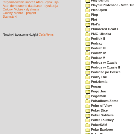
Play Bandit
Organizowanie imprez Atari - dyskusja
Playful Professor - Math Tu
Atari demoscene database - dyskusja
Colony Mobile - dyskusja
Ples Upiru
Colony Mobile - projekt
Plop
Statystyki
Plot
Plot's
Plundered Hearts
PMG-Ukazka
Nowinki
tworzone dzięki
CuteNews
Podfuk II
Podraz
Podraz III
Podraz IV
Podraz V
Podroz w Czasie
Podroz w Czasie II
Podroze po Polsce
Podz, The
Podziemia
Pogan
Pogo Joe
Pogoman
Pohadkova Zeme
Point of View
Poker Dice
Poker Solitaire
Poker Tourney
PokerSAM
Polar Explorer