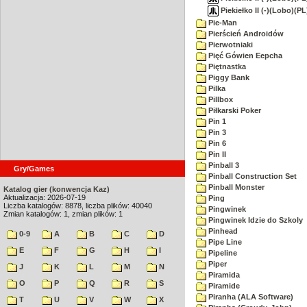
Piekiełko II (-)(Lobo)(P
Pie-Man
Pierścień Androidów
Pierwotniaki
Pięć Gówien Eepcha
Piętnastka
Piggy Bank
Pilka
Pillbox
Piłkarski Poker
Pin 1
Pin 3
Pin 6
Pin II
Pinball 3
Gry/Games
Pinball Construction Set
Pinball Monster
Katalog gier (konwencja Kaz)
Aktualizacja: 2026-07-19
Ping
Liczba katalogów: 8878, liczba plików: 40040
Pingwinek
Zmian katalogów: 1, zmian plików: 1
Pingwinek Idzie do Szkoly
Pinhead
0-9
A
B
C
D
Pipe Line
E
F
G
H
I
Pipeline
Piper
J
K
L
M
N
Piramida
O
P
Q
R
S
Piramide
Piranha (ALA Software)
T
U
V
W
X