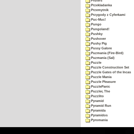
Pruters
Przekladanka
Przemytnik
Przygody z Cyferkami
Puc-Muc!
Pungo
Pungoland!
Pushky
Pushover
Pushy Pig
Pussy Galore
Puzmania (Fire-Bird)
Puzmania (Sal)
Puzzle
Puzzle Construction Set
Puzzle Gates of the Incas
Puzzle Mania
Puzzle Pleasure
PuzzlePanic
Puzzler, The
Puzzlito
Pyramid
Pyramid Run
Pyramida
Pyramidos
Pyromania