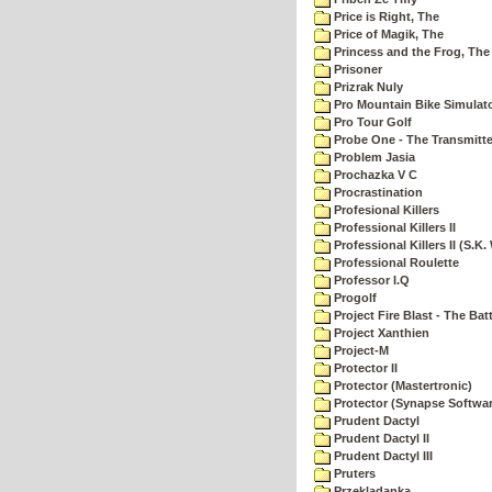
Price is Right, The
Price of Magik, The
Princess and the Frog, The
Prisoner
Prizrak Nuly
Pro Mountain Bike Simulat
Pro Tour Golf
Probe One - The Transmitte
Problem Jasia
Prochazka V C
Procrastination
Profesional Killers
Professional Killers II
Professional Killers II (S.K.
Professional Roulette
Professor I.Q
Progolf
Project Fire Blast - The Ba
Project Xanthien
Project-M
Protector II
Protector (Mastertronic)
Protector (Synapse Softwar
Prudent Dactyl
Prudent Dactyl II
Prudent Dactyl III
Pruters
Przekladanka