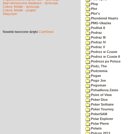
Atari demoscene database - dyskusja
Plop
Colony Mobile - dyskusja
Plot
Colony Mobile - projekt
Plot's
Statystyki
Plundered Hearts
PMG-Ukazka
Podfuk II
Nowinki
tworzone dzięki
CuteNews
Podraz
Podraz III
Podraz IV
Podraz V
Podroz w Czasie
Podroz w Czasie II
Podroze po Polsce
Podz, The
Podziemia
Pogan
Pogo Joe
Pogoman
Pohadkova Zeme
Point of View
Poker Dice
Poker Solitaire
Poker Tourney
PokerSAM
Polar Explorer
Polar Pierre
Polaris
Polcon 2013