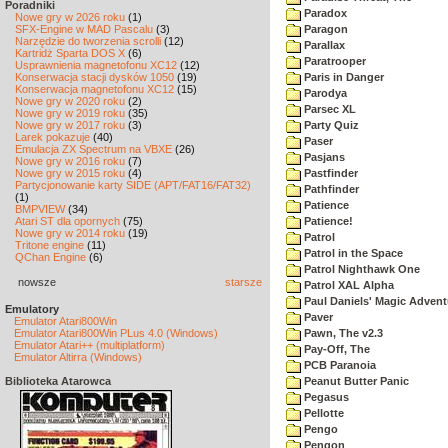
Poradniki
Paradox
Nowe gry w 2026 roku
(1)
SFX-Engine w MAD Pascalu
(3)
Paragon
Narzędzie do tworzenia scrolli
(12)
Parallax
Kartridż Sparta DOS X
(6)
Paratrooper
Usprawnienia magnetofonu XC12
(12)
Konserwacja stacji dysków 1050
(19)
Paris in Danger
Konserwacja magnetofonu XC12
(15)
Parodya
Nowe gry w 2020 roku
(2)
Parsec XL
Nowe gry w 2019 roku
(35)
Nowe gry w 2017 roku
(3)
Party Quiz
Larek pokazuje
(40)
Paser
Emulacja ZX Spectrum na VBXE
(26)
Pasjans
Nowe gry w 2016 roku
(7)
Nowe gry w 2015 roku
(4)
Pastfinder
Partycjonowanie karty SIDE (APT/FAT16/FAT32)
Pathfinder
(1)
Patience
BMPVIEW
(34)
Atari ST dla opornych
(75)
Patience!
Nowe gry w 2014 roku
(19)
Patrol
Tritone engine
(11)
Patrol in the Space
QChan Engine
(6)
Patrol Nighthawk One
nowsze
starsze
Patrol XAL Alpha
Paul Daniels' Magic Advent
Emulatory
Paver
Emulator Atari800Win
Emulator Atari800Win PLus 4.0 (Windows)
Pawn, The v2.3
Emulator Atari++ (multiplatform)
Pay-Off, The
Emulator Altirra (Windows)
PCB Paranoia
Biblioteka Atarowca
Peanut Butter Panic
Pegasus
Pellotte
Pengo
Pengon