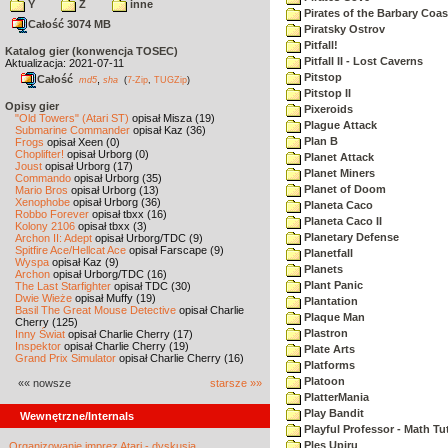
Y
Z
inne
Pirates of the Barbary Coas
Całość 3074 MB
Piratsky Ostrov
Pitfall!
Katalog gier (konwencja TOSEC)
Pitfall II - Lost Caverns
Aktualizacja: 2021-07-11
Pitstop
Całość
,
md5
sha
(
7-Zip
,
TUGZip
)
Pitstop II
Opisy gier
Pixeroids
"Old Towers" (Atari ST)
opisał Misza (19)
Plague Attack
Submarine Commander
opisał Kaz (36)
Plan B
Frogs
opisał Xeen (0)
Choplifter!
opisał Urborg (0)
Planet Attack
Joust
opisał Urborg (17)
Planet Miners
Commando
opisał Urborg (35)
Planet of Doom
Mario Bros
opisał Urborg (13)
Xenophobe
opisał Urborg (36)
Planeta Caco
Robbo Forever
opisał tbxx (16)
Planeta Caco II
Kolony 2106
opisał tbxx (3)
Planetary Defense
Archon II: Adept
opisał Urborg/TDC (9)
Spitfire Ace/Hellcat Ace
opisał Farscape (9)
Planetfall
Wyspa
opisał Kaz (9)
Planets
Archon
opisał Urborg/TDC (16)
Plant Panic
The Last Starfighter
opisał TDC (30)
Dwie Wieże
opisał Muffy (19)
Plantation
Basil The Great Mouse Detective
opisał Charlie
Plaque Man
Cherry (125)
Plastron
Inny Świat
opisał Charlie Cherry (17)
Inspektor
opisał Charlie Cherry (19)
Plate Arts
Grand Prix Simulator
opisał Charlie Cherry (16)
Platforms
Platoon
«« nowsze
starsze »»
PlatterMania
Play Bandit
Wewnętrzne/Internals
Playful Professor - Math Tu
Ples Upiru
Organizowanie imprez Atari - dyskusja