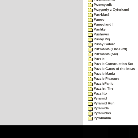
Przemytnik
Przygody z Cyferkami
Puc-Muc!
Pungo
Pungoland!
Pushky
Pushover
Pushy Pig
Pussy Galore
Puzmania (Fire-Bird)
Puzmania (Sal)
Puzzle
Puzzle Construction Set
Puzzle Gates of the Incas
Puzzle Mania
Puzzle Pleasure
PuzzlePanic
Puzzler, The
Puzzlito
Pyramid
Pyramid Run
Pyramida
Pyramidos
Pyromania