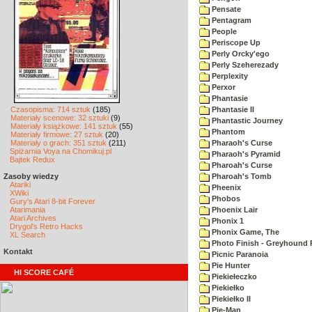
Pensate
Pentagram
People
Periscope Up
Perly Orcky'ego
Perly Szeherezady
Perplexity
Perxor
Phantasie
Czasopisma: 714 sztuk
(185)
Phantasie II
Materiały scenowe: 32 sztuki
(9)
Phantastic Journey
Materiały książkowe: 141 sztuk
(55)
Phantom
Materiały firmowe: 27 sztuk
(20)
Materiały o grach: 351 sztuk
(211)
Pharaoh's Curse
Spiżarnia Voya na Chomikuj.pl
Pharaoh's Pyramid
Bajtek Redux
Pharoah's Curse
Zasoby wiedzy
Pharoah's Tomb
Atariki
Pheenix
XWiki
Phobos
Gury's Atari 8-bit Forever
Atarimania
Phoenix Lair
Atari Archives
Phonix 1
Drygol's Retro Hacks
Phonix Game, The
XL Search
Photo Finish - Greyhound 
Kontakt
Picnic Paranoia
Pie Hunter
HI SCORE CAFÉ
Piekiełeczko
Piekiełko
Piekiełko II
Pie-Man