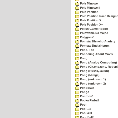
Pole Minowe
Pole Minowe II
Pole Position
Pole Position Race Designe
Pole Position X
Pole Position X+
Polish Game Robbo
Polowanie Na Malpe
Polygons!
Pomsta Sileneho Ataristy
Pomsta Sinclairistum
Pond, The
Pondering About Max's
Pong!
Pong (Analog Computing)
Pong (Champagne, Robert
Pong (Husak, Jakub)
Pong (Mirage)
Pong (unknown 1)
Pong (unknown 2)
Pongblast
Pongo
Pontoon!
Pooka Pinball
Pool
Pool 1.5
Pool 400
Poor Ball!