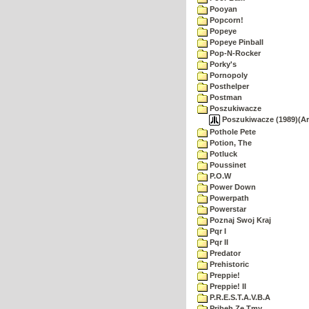
Pooyan
Popcorn!
Popeye
Popeye Pinball
Pop-N-Rocker
Porky's
Pornopoly
Posthelper
Postman
Poszukiwacze
Poszukiwacze (1989)(ArF
Pothole Pete
Potion, The
Potluck
Poussinet
P.O.W
Power Down
Powerpath
Powerstar
Poznaj Swoj Kraj
Pqr I
Pqr II
Predator
Prehistoric
Preppie!
Preppie! II
P.R.E.S.T.A.V.B.A
Pribeh Ze Tmy