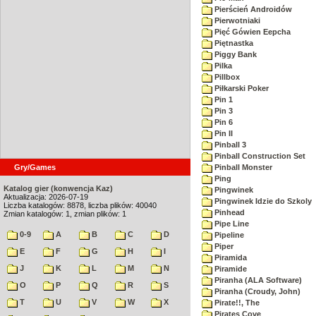
Pierścień Androidów
Pierwotniaki
Pięć Gówien Eepcha
Piętnastka
Piggy Bank
Pilka
Pillbox
Piłkarski Poker
Pin 1
Pin 3
Pin 6
Pin II
Pinball 3
Pinball Construction Set
Gry/Games
Pinball Monster
Ping
Katalog gier (konwencja Kaz)
Pingwinek
Aktualizacja: 2026-07-19
Pingwinek Idzie do Szkoly
Liczba katalogów: 8878, liczba plików: 40040
Pinhead
Zmian katalogów: 1, zmian plików: 1
Pipe Line
0-9
A
B
C
D
Pipeline
Piper
E
F
G
H
I
Piramida
J
K
L
M
N
Piramide
Piranha (ALA Software)
O
P
Q
R
S
Piranha (Croudy, John)
T
U
V
W
X
Pirate!!, The
Pirates Cove