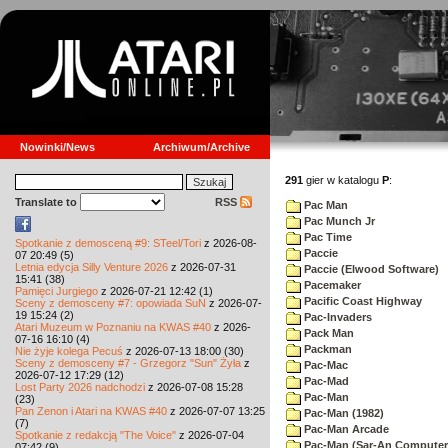
Nowinki/News
Archiwum/Archive
291
gier w katalogu
P
:
Translate to
RSS
Pac Man
Pac Munch Jr
Pac Time
Spotkanie z demosceną #9: STeel/Tori
z 2026-08-
Paccie
07 20:49 (5)
Letnia edycja Silly Venture 2026
z 2026-07-31
Paccie (Elwood Software)
15:41 (38)
Pacemaker
Pamięci Jurgiego
z 2026-07-21 12:42 (1)
Pacific Coast Highway
Sceny z demosceny #7: opowiada SuN
z 2026-07-
19 15:24 (2)
Pac-Invaders
Atari Muzeum w Poznaniu na KWAS #40
z 2026-
Pack Man
07-16 16:10 (4)
Packman
Nie żyje kolega Pecuś
z 2026-07-13 18:00 (30)
Sceny z demosceny #7 - Grzegorz "Sun" Żyła
z
Pac-Mac
2026-07-12 17:29 (12)
Pac-Mad
Lost Party 2026 nadchodzi
z 2026-07-08 15:28
Pac-Man
(23)
Pan Zenon i Atari na KWAS #40
z 2026-07-07 13:25
Pac-Man (1982)
(7)
Pac-Man Arcade
Spotkanie z redakcją "The Voice"
z 2026-07-04
Pac-Man (Sar-An Computer
07:42 (9)