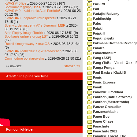
KWAS #40 live
z 2026-06-27 12:53 (167)
Pac-Txt
Spotkanie z grupą USSR
z 2026-06-26 19:36 (11)
Pad
KWAS #40 - zabierzcie Atari Portfolio!
z 2026-06-23
Padajici Balvany
08:12 (0)
KWAS #40 - naprawa retrosprzętu
z 2026-06-21
Paddleship
17:15 (1)
Pairs
Sceny z demosceny #7 z Bigerem i MBR
z 2026-
Pajaki
06-19 22:08 (0)
Atari Floppy Image Toolkit
z 2026-06-17 13:51 (9)
Pajaki II
Spotkanie online z grupą LST
z 2026-06-16 16:32
Pająki, pająki
(17)
Pakmans Brothers Reveng
Recoil zintegrowany z macOS
z 2026-06-13 21:34
(5)
Pamiec
KWAS #40 odbędzie się w Katowicach
z 2026-06-
Pandemonium
07 17:59 (25)
Pang (ASF)
Commodore po atarowsku
z 2026-05-28 21:50 (21)
Pang (TeBe - Vidol - Ooz - 
«« nowsze
starsze »»
Panga Ponga
Pani Basia z Klatki B
AtariOnline.pl na YouTube
Panic
Panic Express
Panik
Panowie i Poddani
Panther (Datri Software)
Panther (Mastertronic)
Panzer Grenadier
Panzerschlacht
Paper Boy
Paper Chase
Parachute
Pomocnik/Helper
Parachute 2011
Paradise Threat, The