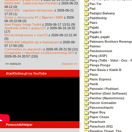
KWAS #40 - zabierzcie Atari Portfolio!
z 2026-06-23
Pac-Txt
08:12 (0)
Pad
KWAS #40 - naprawa retrosprzętu
z 2026-06-21
Padajici Balvany
17:15 (1)
Sceny z demosceny #7 z Bigerem i MBR
z 2026-
Paddleship
06-19 22:08 (0)
Pairs
Atari Floppy Image Toolkit
z 2026-06-17 13:51 (9)
Pajaki
Spotkanie online z grupą LST
z 2026-06-16 16:32
(17)
Pajaki II
Recoil zintegrowany z macOS
z 2026-06-13 21:34
Pająki, pająki
(5)
Pakmans Brothers Reveng
KWAS #40 odbędzie się w Katowicach
z 2026-06-
07 17:59 (25)
Pamiec
Commodore po atarowsku
z 2026-05-28 21:50 (21)
Pandemonium
Urządzenie z rekordowo szybką transmisją SIO!
z
Pang (ASF)
2026-05-24 20:57 (116)
Pang (TeBe - Vidol - Ooz - 
«« nowsze
starsze »»
Panga Ponga
Pani Basia z Klatki B
AtariOnline.pl na YouTube
Panic
Panic Express
Panik
Panowie i Poddani
Panther (Datri Software)
Panther (Mastertronic)
Panzer Grenadier
Panzerschlacht
Paper Boy
Paper Chase
Parachute
Pomocnik/Helper
Parachute 2011
Paradise Threat, The