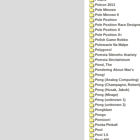
Polcon 2013
Pole Minowe
Pole Minowe II
Pole Position
Pole Position Race Designe
Pole Position X
Pole Position X+
Polish Game Robbo
Polowanie Na Malpe
Polygons!
Pomsta Sileneho Ataristy
Pomsta Sinclairistum
Pond, The
Pondering About Max's
Pong!
Pong (Analog Computing)
Pong (Champagne, Robert
Pong (Husak, Jakub)
Pong (Mirage)
Pong (unknown 1)
Pong (unknown 2)
Pongblast
Pongo
Pontoon!
Pooka Pinball
Pool
Pool 1.5
Pool 400