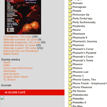
Pensate
Pentagram
People
Periscope Up
Perly Orcky'ego
Perly Szeherezady
Perplexity
Perxor
Phantasie
Czasopisma: 714 sztuk
(185)
Phantasie II
Materiały scenowe: 32 sztuki
(9)
Phantastic Journey
Materiały książkowe: 141 sztuk
(55)
Materiały firmowe: 27 sztuk
(20)
Phantom
Materiały o grach: 351 sztuk
(211)
Pharaoh's Curse
Spiżarnia Voya na Chomikuj.pl
Pharaoh's Pyramid
Bajtek Redux
Pharoah's Curse
Zasoby wiedzy
Pharoah's Tomb
Atariki
Pheenix
XWiki
Gury's Atari 8-bit Forever
Phobos
Atarimania
Phoenix Lair
Atari Archives
Phonix 1
Drygol's Retro Hacks
XL Search
Phonix Game, The
Photo Finish - Greyhound 
Kontakt
Picnic Paranoia
Pie Hunter
HI SCORE CAFÉ
Piekiełeczko
Piekiełko
Piekiełko II
Pie-Man