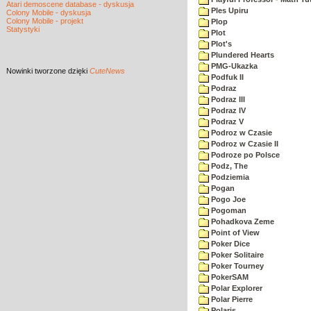
Atari demoscene database - dyskusja
Ples Upiru
Colony Mobile - dyskusja
Colony Mobile - projekt
Plop
Statystyki
Plot
Plot's
Plundered Hearts
PMG-Ukazka
Nowinki
tworzone dzięki
CuteNews
Podfuk II
Podraz
Podraz III
Podraz IV
Podraz V
Podroz w Czasie
Podroz w Czasie II
Podroze po Polsce
Podz, The
Podziemia
Pogan
Pogo Joe
Pogoman
Pohadkova Zeme
Point of View
Poker Dice
Poker Solitaire
Poker Tourney
PokerSAM
Polar Explorer
Polar Pierre
Polaris