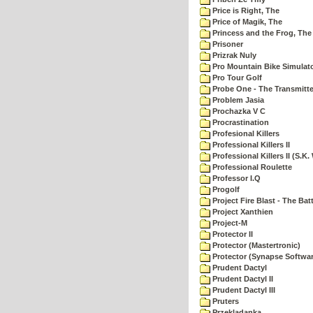
Price is Right, The
Price of Magik, The
Princess and the Frog, The
Prisoner
Prizrak Nuly
Pro Mountain Bike Simulat
Pro Tour Golf
Probe One - The Transmitte
Problem Jasia
Prochazka V C
Procrastination
Profesional Killers
Professional Killers II
Professional Killers II (S.K.
Professional Roulette
Professor I.Q
Progolf
Project Fire Blast - The Ba
Project Xanthien
Project-M
Protector II
Protector (Mastertronic)
Protector (Synapse Softwar
Prudent Dactyl
Prudent Dactyl II
Prudent Dactyl III
Pruters
Przekladanka