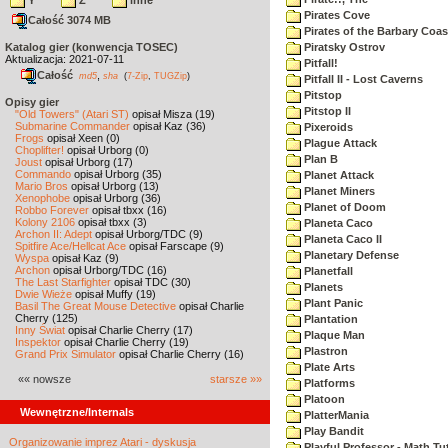
Y
Z
inne
Pirates Cove
Całość 3074 MB
Pirates of the Barbary Coas
Katalog gier (konwencja TOSEC)
Piratsky Ostrov
Aktualizacja: 2021-07-11
Pitfall!
Całość
,
md5
sha
(
7-Zip
,
TUGZip
)
Pitfall II - Lost Caverns
Pitstop
Opisy gier
Pitstop II
"Old Towers" (Atari ST)
opisał Misza (19)
Submarine Commander
opisał Kaz (36)
Pixeroids
Frogs
opisał Xeen (0)
Plague Attack
Choplifter!
opisał Urborg (0)
Plan B
Joust
opisał Urborg (17)
Commando
opisał Urborg (35)
Planet Attack
Mario Bros
opisał Urborg (13)
Planet Miners
Xenophobe
opisał Urborg (36)
Planet of Doom
Robbo Forever
opisał tbxx (16)
Kolony 2106
opisał tbxx (3)
Planeta Caco
Archon II: Adept
opisał Urborg/TDC (9)
Planeta Caco II
Spitfire Ace/Hellcat Ace
opisał Farscape (9)
Planetary Defense
Wyspa
opisał Kaz (9)
Archon
opisał Urborg/TDC (16)
Planetfall
The Last Starfighter
opisał TDC (30)
Planets
Dwie Wieże
opisał Muffy (19)
Plant Panic
Basil The Great Mouse Detective
opisał Charlie
Cherry (125)
Plantation
Inny Świat
opisał Charlie Cherry (17)
Plaque Man
Inspektor
opisał Charlie Cherry (19)
Plastron
Grand Prix Simulator
opisał Charlie Cherry (16)
Plate Arts
«« nowsze
starsze »»
Platforms
Platoon
Wewnętrzne/Internals
PlatterMania
Play Bandit
Organizowanie imprez Atari - dyskusja
Playful Professor - Math Tu