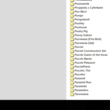
Przemytnik
Przygody z Cyferkami
Puc-Muc!
Pungo
Pungoland!
Pushky
Pushover
Pushy Pig
Pussy Galore
Puzmania (Fire-Bird)
Puzmania (Sal)
Puzzle
Puzzle Construction Set
Puzzle Gates of the Incas
Puzzle Mania
Puzzle Pleasure
PuzzlePanic
Puzzler, The
Puzzlito
Pyramid
Pyramid Run
Pyramida
Pyramidos
Pyromania