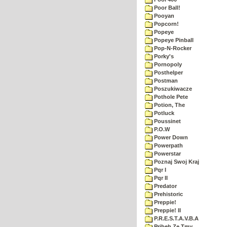
Poor Ball!
Pooyan
Popcorn!
Popeye
Popeye Pinball
Pop-N-Rocker
Porky's
Pornopoly
Posthelper
Postman
Poszukiwacze
Pothole Pete
Potion, The
Potluck
Poussinet
P.O.W
Power Down
Powerpath
Powerstar
Poznaj Swoj Kraj
Pqr I
Pqr II
Predator
Prehistoric
Preppie!
Preppie! II
P.R.E.S.T.A.V.B.A
Pribeh Ze Tmy