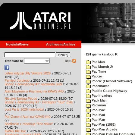
Nowinki/News
Archiwum/Archive
291
gier w katalogu
P
:
Translate to
RSS
Pac Man
Pac Munch Jr
Pac Time
Letnia edycja Silly Venture 2026
z 2026-07-31
Paccie
15:41 (36)
Pamięci Jurgiego
z 2026-07-21 12:42 (1)
Paccie (Elwood Software)
Sceny z demosceny #7: opowiada SuN
z 2026-07-
Pacemaker
19 15:24 (2)
Pacific Coast Highway
Atari Muzeum w Poznaniu na KWAS #40
z 2026-
07-16 16:10 (4)
Pac-Invaders
Nie żyje kolega Pecuś
z 2026-07-13 18:00 (30)
Pack Man
Sceny z demosceny #7 - Grzegorz "Sun" Żyła
z
Packman
2026-07-12 17:29 (12)
Lost Party 2026 nadchodzi
z 2026-07-08 15:28
Pac-Mac
(23)
Pac-Mad
Pan Zenon i Atari na KWAS #40
z 2026-07-07 13:25
Pac-Man
(7)
Spotkanie z redakcją "The Voice"
z 2026-07-04
Pac-Man (1982)
07:42 (9)
Pac-Man Arcade
KWAS #40 live
z 2026-06-27 12:53 (167)
Pac-Man (Sar-An Computer
Spotkanie z grupą USSR
z 2026-06-26 19:36 (11)