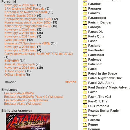
Poradniki
Paradox
Nowe gry w 2026 roku
(1)
SFX-Engine w MAD Pascalu
(3)
Paragon
Narzędzie do tworzenia scrolli
(12)
Parallax
Kartridż Sparta DOS X
(6)
Paratrooper
Usprawnienia magnetofonu XC12
(12)
Konserwacja stacji dysków 1050
(19)
Paris in Danger
Konserwacja magnetofonu XC12
(15)
Parodya
Nowe gry w 2020 roku
(2)
Parsec XL
Nowe gry w 2019 roku
(35)
Nowe gry w 2017 roku
(3)
Party Quiz
Larek pokazuje
(40)
Paser
Emulacja ZX Spectrum na VBXE
(26)
Pasjans
Nowe gry w 2016 roku
(7)
Nowe gry w 2015 roku
(4)
Pastfinder
Partycjonowanie karty SIDE (APT/FAT16/FAT32)
Pathfinder
(1)
Patience
BMPVIEW
(34)
Atari ST dla opornych
(75)
Patience!
Nowe gry w 2014 roku
(19)
Patrol
Tritone engine
(11)
Patrol in the Space
QChan Engine
(6)
Patrol Nighthawk One
nowsze
starsze
Patrol XAL Alpha
Paul Daniels' Magic Advent
Emulatory
Paver
Emulator Atari800Win
Emulator Atari800Win PLus 4.0 (Windows)
Pawn, The v2.3
Emulator Atari++ (multiplatform)
Pay-Off, The
Emulator Altirra (Windows)
PCB Paranoia
Biblioteka Atarowca
Peanut Butter Panic
Pegasus
Pellotte
Pengo
Pengon