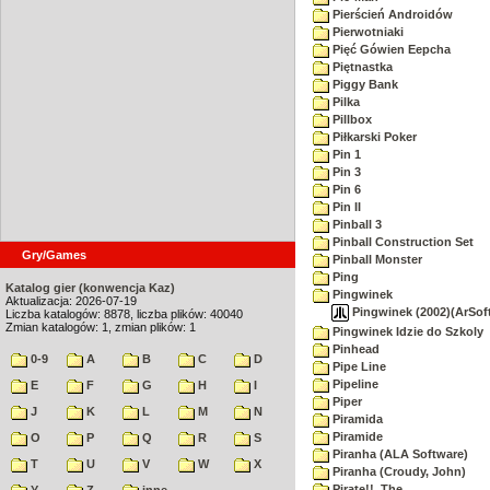
Pierścień Androidów
Pierwotniaki
Pięć Gówien Eepcha
Piętnastka
Piggy Bank
Pilka
Pillbox
Piłkarski Poker
Pin 1
Pin 3
Pin 6
Pin II
Pinball 3
Pinball Construction Set
Gry/Games
Pinball Monster
Ping
Katalog gier (konwencja Kaz)
Pingwinek
Aktualizacja: 2026-07-19
Pingwinek (2002)(ArSo
Liczba katalogów: 8878, liczba plików: 40040
Zmian katalogów: 1, zmian plików: 1
Pingwinek Idzie do Szkoly
Pinhead
0-9
A
B
C
D
Pipe Line
Pipeline
E
F
G
H
I
Piper
J
K
L
M
N
Piramida
Piramide
O
P
Q
R
S
Piranha (ALA Software)
T
U
V
W
X
Piranha (Croudy, John)
Pirate!!, The