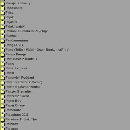
Padajici Balvany
Paddleship
Pairs
Pajaki
Pajaki II
Pająki, pająki
Pakmans Brothers Revenge
Pamiec
Pandemonium
Pang (ASF)
Pang (TeBe - Vidol - Ooz - Rocky - stRing)
Panga Ponga
Pani Basia z Klatki B
Panic
Panic Express
Panik
Panowie i Poddani
Panther (Datri Software)
Panther (Mastertronic)
Panzer Grenadier
Panzerschlacht
Paper Boy
Paper Chase
Parachute
Parachute 2011
Paradise Threat, The
Paradox
Paragon