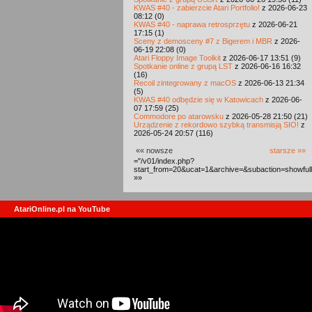
KWAS #40 - zabierzcie Atari Portfolio!
z 2026-06-23
08:12 (0)
KWAS #40 - naprawa retrosprzętu
z 2026-06-21
17:15 (1)
Sceny z demosceny #7 z Bigerem i MBR
z 2026-
06-19 22:08 (0)
Atari Floppy Image Toolkit
z 2026-06-17 13:51 (9)
Spotkanie online z grupą LST
z 2026-06-16 16:32
(16)
Recoil zintegrowany z macOS
z 2026-06-13 21:34
(5)
KWAS #40 odbędzie się w Katowicach
z 2026-06-
07 17:59 (25)
Commodore po atarowsku
z 2026-05-28 21:50 (21)
Urządzenie z rekordowo szybką transmisją SIO!
z
2026-05-24 20:57 (116)
«« nowsze
starsze »»
="/v01/index.php?
start_from=20&ucat=1&archive=&subaction=showful
»»
AtariOnline.pl na YouTube