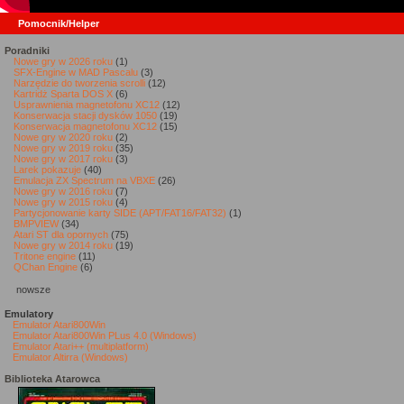
Pomocnik/Helper
Poradniki
Nowe gry w 2026 roku
(1)
SFX-Engine w MAD Pascalu
(3)
Narzędzie do tworzenia scrolli
(12)
Kartridż Sparta DOS X
(6)
Usprawnienia magnetofonu XC12
(12)
Konserwacja stacji dysków 1050
(19)
Konserwacja magnetofonu XC12
(15)
Nowe gry w 2020 roku
(2)
Nowe gry w 2019 roku
(35)
Nowe gry w 2017 roku
(3)
Larek pokazuje
(40)
Emulacja ZX Spectrum na VBXE
(26)
Nowe gry w 2016 roku
(7)
Nowe gry w 2015 roku
(4)
Partycjonowanie karty SIDE (APT/FAT16/FAT32)
(1)
BMPVIEW
(34)
Atari ST dla opornych
(75)
Nowe gry w 2014 roku
(19)
Tritone engine
(11)
QChan Engine
(6)
nowsze
Emulatory
Emulator Atari800Win
Emulator Atari800Win PLus 4.0 (Windows)
Emulator Atari++ (multiplatform)
Emulator Altirra (Windows)
Biblioteka Atarowca