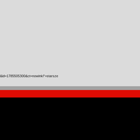
l&id=1785505300&ct=nowinki">starsze