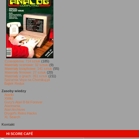
Czasopisma: 714 sztuk
(185)
Materiały scenowe: 32 sztuki
(9)
Materiały książkowe: 141 sztuk
(55)
Materiały firmowe: 27 sztuk
(20)
Materiały o grach: 351 sztuk
(211)
Spiżarnia Voya na Chomikuj.pl
Bajtek Redux
Zasoby wiedzy
Atariki
XWiki
Gury's Atari 8-bit Forever
Atarimania
Atari Archives
Drygol's Retro Hacks
XL Search
Kontakt
HI SCORE CAFÉ