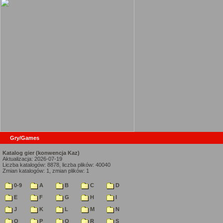
Gry/Games
Katalog gier (konwencja Kaz)
Aktualizacja: 2026-07-19
Liczba katalogów: 8878, liczba plików: 40040
Zmian katalogów: 1, zmian plików: 1
0-9
A
B
C
D
E
F
G
H
I
J
K
L
M
N
O
P
Q
R
S