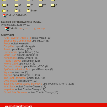
T
U
V
W
X
Y
Z
inne
Całość 3074 MB
Katalog gier (konwencja TOSEC)
Aktualizacja: 2021-07-11
Całość
,
md5
sha
(
7-Zip
,
TUGZip
)
Opisy gier
"Old Towers" (Atari ST)
opisał Misza (19)
Submarine Commander
opisał Kaz (36)
Frogs
opisał Xeen (0)
Choplifter!
opisał Urborg (0)
Joust
opisał Urborg (17)
Commando
opisał Urborg (35)
Mario Bros
opisał Urborg (13)
Xenophobe
opisał Urborg (36)
Robbo Forever
opisał tbxx (16)
Kolony 2106
opisał tbxx (3)
Archon II: Adept
opisał Urborg/TDC (9)
Spitfire Ace/Hellcat Ace
opisał Farscape (9)
Wyspa
opisał Kaz (9)
Archon
opisał Urborg/TDC (16)
The Last Starfighter
opisał TDC (30)
Dwie Wieże
opisał Muffy (19)
Basil The Great Mouse Detective
opisał Charlie Cherry (125)
Inny Świat
opisał Charlie Cherry (17)
Inspektor
opisał Charlie Cherry (19)
Grand Prix Simulator
opisał Charlie Cherry (16)
Wewnętrzne/Internals