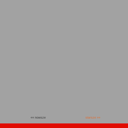
«« nowsze
starsze »»