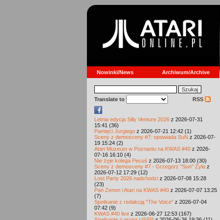
Nowinki/News
Archiwum/Archive
Translate to
RSS
Letnia edycja Silly Venture 2026
z 2026-07-31
15:41 (36)
Pamięci Jurgiego
z 2026-07-21 12:42 (1)
Sceny z demosceny #7: opowiada SuN
z 2026-07-
19 15:24 (2)
Atari Muzeum w Poznaniu na KWAS #40
z 2026-
07-16 16:10 (4)
Nie żyje kolega Pecuś
z 2026-07-13 18:00 (30)
Sceny z demosceny #7 - Grzegorz "Sun" Żyła
z
2026-07-12 17:29 (12)
Lost Party 2026 nadchodzi
z 2026-07-08 15:28
(23)
Pan Zenon i Atari na KWAS #40
z 2026-07-07 13:25
(7)
Spotkanie z redakcją "The Voice"
z 2026-07-04
07:42 (9)
KWAS #40 live
z 2026-06-27 12:53 (167)
Spotkanie z grupą USSR
z 2026-06-26 19:36 (11)