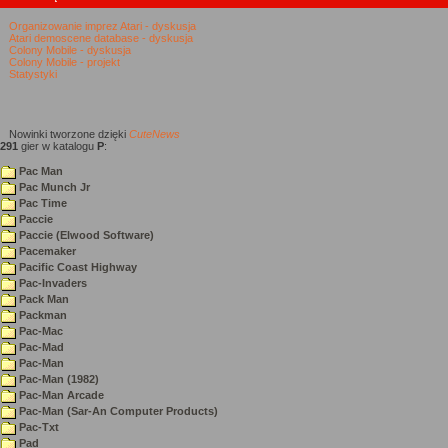
Organizowanie imprez Atari - dyskusja
Atari demoscene database - dyskusja
Colony Mobile - dyskusja
Colony Mobile - projekt
Statystyki
Nowinki
tworzone dzięki
CuteNews
291
gier w katalogu
P
:
Pac Man
Pac Munch Jr
Pac Time
Paccie
Paccie (Elwood Software)
Pacemaker
Pacific Coast Highway
Pac-Invaders
Pack Man
Packman
Pac-Mac
Pac-Mad
Pac-Man
Pac-Man (1982)
Pac-Man Arcade
Pac-Man (Sar-An Computer Products)
Pac-Txt
Pad