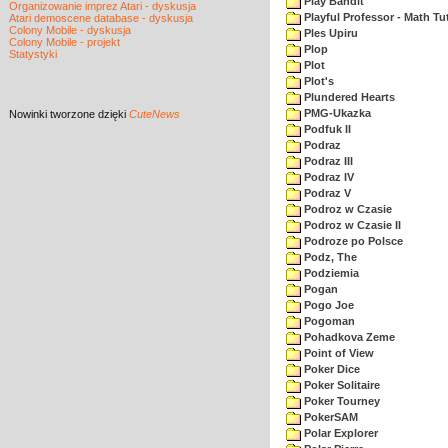
Play Bandit
Organizowanie imprez Atari - dyskusja
Playful Professor - Math Tu
Atari demoscene database - dyskusja
Colony Mobile - dyskusja
Ples Upiru
Colony Mobile - projekt
Plop
Statystyki
Plot
Plot's
Plundered Hearts
PMG-Ukazka
Nowinki
tworzone dzięki
CuteNews
Podfuk II
Podraz
Podraz III
Podraz IV
Podraz V
Podroz w Czasie
Podroz w Czasie II
Podroze po Polsce
Podz, The
Podziemia
Pogan
Pogo Joe
Pogoman
Pohadkova Zeme
Point of View
Poker Dice
Poker Solitaire
Poker Tourney
PokerSAM
Polar Explorer