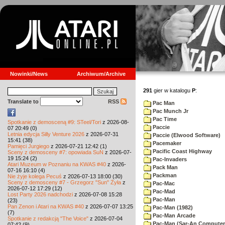
Nowinki/News
Archiwum/Archive
291
gier w katalogu
P
:
Translate to
RSS
Pac Man
Pac Munch Jr
Pac Time
Spotkanie z demosceną #9: STeel/Tori
z 2026-08-
Paccie
07 20:49 (0)
Letnia edycja Silly Venture 2026
z 2026-07-31
Paccie (Elwood Software)
15:41 (38)
Pacemaker
Pamięci Jurgiego
z 2026-07-21 12:42 (1)
Pacific Coast Highway
Sceny z demosceny #7: opowiada SuN
z 2026-07-
19 15:24 (2)
Pac-Invaders
Atari Muzeum w Poznaniu na KWAS #40
z 2026-
Pack Man
07-16 16:10 (4)
Packman
Nie żyje kolega Pecuś
z 2026-07-13 18:00 (30)
Sceny z demosceny #7 - Grzegorz "Sun" Żyła
z
Pac-Mac
2026-07-12 17:29 (12)
Pac-Mad
Lost Party 2026 nadchodzi
z 2026-07-08 15:28
Pac-Man
(23)
Pan Zenon i Atari na KWAS #40
z 2026-07-07 13:25
Pac-Man (1982)
(7)
Pac-Man Arcade
Spotkanie z redakcją "The Voice"
z 2026-07-04
Pac-Man (Sar-An Computer
07:42 (9)