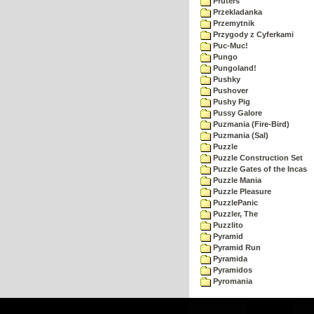
Pruters
Przekladanka
Przemytnik
Przygody z Cyferkami
Puc-Muc!
Pungo
Pungoland!
Pushky
Pushover
Pushy Pig
Pussy Galore
Puzmania (Fire-Bird)
Puzmania (Sal)
Puzzle
Puzzle Construction Set
Puzzle Gates of the Incas
Puzzle Mania
Puzzle Pleasure
PuzzlePanic
Puzzler, The
Puzzlito
Pyramid
Pyramid Run
Pyramida
Pyramidos
Pyromania