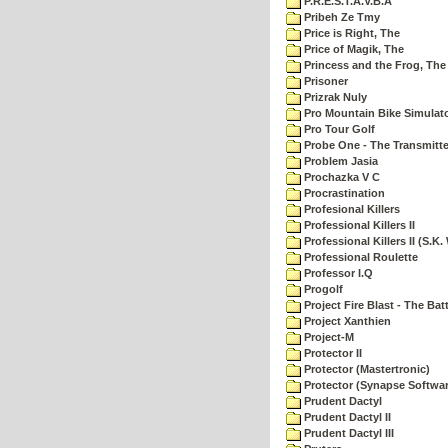
P.R.E.S.T.A.V.B.A
Pribeh Ze Tmy
Price is Right, The
Price of Magik, The
Princess and the Frog, The
Prisoner
Prizrak Nuly
Pro Mountain Bike Simulat
Pro Tour Golf
Probe One - The Transmitte
Problem Jasia
Prochazka V C
Procrastination
Profesional Killers
Professional Killers II
Professional Killers II (S.K.
Professional Roulette
Professor I.Q
Progolf
Project Fire Blast - The Ba
Project Xanthien
Project-M
Protector II
Protector (Mastertronic)
Protector (Synapse Softwar
Prudent Dactyl
Prudent Dactyl II
Prudent Dactyl III