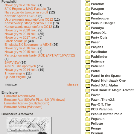
Poradniki
Paradox
Nowe gry w 2026 roku
(1)
SFX-Engine w MAD Pascalu
(3)
Paragon
Narzędzie do tworzenia scrolli
(12)
Parallax
Kartridż Sparta DOS X
(6)
Paratrooper
Usprawnienia magnetofonu XC12
(12)
Konserwacja stacji dysków 1050
(19)
Paris in Danger
Konserwacja magnetofonu XC12
(15)
Parodya
Nowe gry w 2020 roku
(2)
Parsec XL
Nowe gry w 2019 roku
(35)
Nowe gry w 2017 roku
(3)
Party Quiz
Larek pokazuje
(40)
Paser
Emulacja ZX Spectrum na VBXE
(26)
Pasjans
Nowe gry w 2016 roku
(7)
Nowe gry w 2015 roku
(4)
Pastfinder
Partycjonowanie karty SIDE (APT/FAT16/FAT32)
Pathfinder
(1)
Patience
BMPVIEW
(34)
Atari ST dla opornych
(75)
Patience!
Nowe gry w 2014 roku
(19)
Patrol
Tritone engine
(11)
Patrol in the Space
QChan Engine
(6)
Patrol Nighthawk One
nowsze
starsze
Patrol XAL Alpha
Paul Daniels' Magic Advent
Emulatory
Paver
Emulator Atari800Win
Emulator Atari800Win PLus 4.0 (Windows)
Pawn, The v2.3
Emulator Atari++ (multiplatform)
Pay-Off, The
Emulator Altirra (Windows)
PCB Paranoia
Biblioteka Atarowca
Peanut Butter Panic
Pegasus
Pellotte
Pengo
Pengon