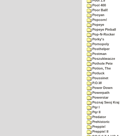
Pool 1.5
Pool 400
Poor Ball!
Pooyan
Popcorn!
Popeye
Popeye Pinball
Pop-N-Rocker
Porky's
Pornopoly
Posthelper
Postman
Poszukiwacze
Pothole Pete
Potion, The
Potluck
Poussinet
P.O.W
Power Down
Powerpath
Powerstar
Poznaj Swoj Kraj
Pqr I
Pqr II
Predator
Prehistoric
Preppie!
Preppie! II