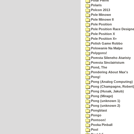
Polar Pierre
Polaris
Polcon 2013
Pole Minowe
Pole Minowe II
Pole Position
Pole Position Race Designe
Pole Position X
Pole Position X+
Polish Game Robbo
Polowanie Na Malpe
Polygons!
Pomsta Sileneho Ataristy
Pomsta Sinclairistum
Pond, The
Pondering About Max's
Pong!
Pong (Analog Computing)
Pong (Champagne, Robert
Pong (Husak, Jakub)
Pong (Mirage)
Pong (unknown 1)
Pong (unknown 2)
Pongblast
Pongo
Pontoon!
Pooka Pinball
Pool