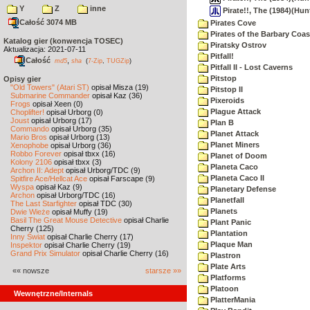
Y
Z
inne
Pirate!!, The (1984)(Hun
Całość 3074 MB
Pirates Cove
Pirates of the Barbary Coas
Katalog gier (konwencja TOSEC)
Piratsky Ostrov
Aktualizacja: 2021-07-11
Pitfall!
Całość
,
md5
sha
(
7-Zip
,
TUGZip
)
Pitfall II - Lost Caverns
Pitstop
Opisy gier
"Old Towers" (Atari ST)
opisał Misza (19)
Pitstop II
Submarine Commander
opisał Kaz (36)
Pixeroids
Frogs
opisał Xeen (0)
Plague Attack
Choplifter!
opisał Urborg (0)
Joust
opisał Urborg (17)
Plan B
Commando
opisał Urborg (35)
Planet Attack
Mario Bros
opisał Urborg (13)
Planet Miners
Xenophobe
opisał Urborg (36)
Robbo Forever
opisał tbxx (16)
Planet of Doom
Kolony 2106
opisał tbxx (3)
Planeta Caco
Archon II: Adept
opisał Urborg/TDC (9)
Planeta Caco II
Spitfire Ace/Hellcat Ace
opisał Farscape (9)
Wyspa
opisał Kaz (9)
Planetary Defense
Archon
opisał Urborg/TDC (16)
Planetfall
The Last Starfighter
opisał TDC (30)
Planets
Dwie Wieże
opisał Muffy (19)
Basil The Great Mouse Detective
opisał Charlie
Plant Panic
Cherry (125)
Plantation
Inny Świat
opisał Charlie Cherry (17)
Plaque Man
Inspektor
opisał Charlie Cherry (19)
Grand Prix Simulator
opisał Charlie Cherry (16)
Plastron
Plate Arts
«« nowsze
starsze »»
Platforms
Platoon
Wewnętrzne/Internals
PlatterMania