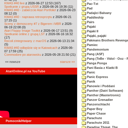
KWAS #40 live
z 2026-06-27 12:53 (167)
Pac-Txt
Spotkanie z grupą USSR
z 2026-06-26 19:36 (11)
Pad
KWAS #40 - zabierzcie Atari Portfolio!
z 2026-06-23
Padajici Balvany
08:12 (0)
KWAS #40 - naprawa retrosprzętu
z 2026-06-21
Paddleship
17:15 (1)
Pairs
Sceny z demosceny #7 z Bigerem i MBR
z 2026-
Pajaki
06-19 22:08 (0)
Atari Floppy Image Toolkit
z 2026-06-17 13:51 (9)
Pajaki II
Spotkanie online z grupą LST
z 2026-06-16 16:32
Pająki, pająki
(17)
Pakmans Brothers Reveng
Recoil zintegrowany z macOS
z 2026-06-13 21:34
(5)
Pamiec
KWAS #40 odbędzie się w Katowicach
z 2026-06-
Pandemonium
07 17:59 (25)
Pang (ASF)
Commodore po atarowsku
z 2026-05-28 21:50 (21)
Pang (TeBe - Vidol - Ooz - 
«« nowsze
starsze »»
Panga Ponga
Pani Basia z Klatki B
AtariOnline.pl na YouTube
Panic
Panic Express
Panik
Panowie i Poddani
Panther (Datri Software)
Panther (Mastertronic)
Panzer Grenadier
Panzerschlacht
Paper Boy
Paper Chase
Parachute
Pomocnik/Helper
Parachute 2011
Paradise Threat, The