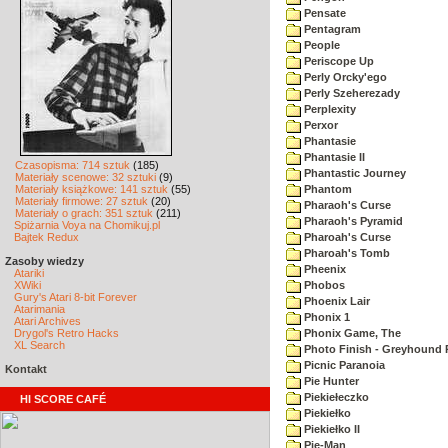
Pensate
Pentagram
People
Periscope Up
Perly Orcky'ego
Perly Szeherezady
Perplexity
Perxor
Phantasie
Phantasie II
Czasopisma: 714 sztuk
(185)
Phantastic Journey
Materiały scenowe: 32 sztuki
(9)
Materiały książkowe: 141 sztuk
(55)
Phantom
Materiały firmowe: 27 sztuk
(20)
Pharaoh's Curse
Materiały o grach: 351 sztuk
(211)
Pharaoh's Pyramid
Spiżarnia Voya na Chomikuj.pl
Bajtek Redux
Pharoah's Curse
Pharoah's Tomb
Zasoby wiedzy
Pheenix
Atariki
XWiki
Phobos
Gury's Atari 8-bit Forever
Phoenix Lair
Atarimania
Phonix 1
Atari Archives
Drygol's Retro Hacks
Phonix Game, The
XL Search
Photo Finish - Greyhound 
Picnic Paranoia
Kontakt
Pie Hunter
Piekiełeczko
HI SCORE CAFÉ
Piekiełko
Piekiełko II
Pie-Man