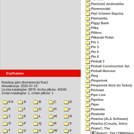
Pierścień Androidów
Pierwotniaki
Pięć Gówien Eepcha
Piętnastka
Piggy Bank
Pilka
Pillbox
Piłkarski Poker
Pin 1
Pin 3
Pin 6
Pin II
Pinball 3
Pinball Construction Set
Pinball Monster
Gry/Games
Ping
Pingwinek
Katalog gier (konwencja Kaz)
Pingwinek Idzie do Szkoly
Aktualizacja: 2026-07-19
Liczba katalogów: 8878, liczba plików: 40040
Pinhead
Zmian katalogów: 1, zmian plików: 1
Pipe Line
Pipeline
0-9
A
B
C
D
Piper
E
F
G
H
I
Piramida
Piramide
J
K
L
M
N
Piranha (ALA Software)
O
P
Q
R
S
Piranha (Croudy, John)
Pirate!!, The
T
U
V
W
X
Pirate!!, The (1984)(Hun