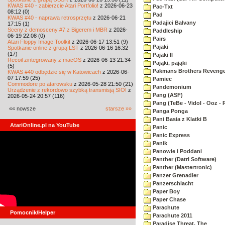
KWAS #40 - zabierzcie Atari Portfolio!
z 2026-06-23
Pac-Txt
08:12 (0)
Pad
KWAS #40 - naprawa retrosprzętu
z 2026-06-21
Padajici Balvany
17:15 (1)
Sceny z demosceny #7 z Bigerem i MBR
z 2026-
Paddleship
06-19 22:08 (0)
Pairs
Atari Floppy Image Toolkit
z 2026-06-17 13:51 (9)
Pajaki
Spotkanie online z grupą LST
z 2026-06-16 16:32
(17)
Pajaki II
Recoil zintegrowany z macOS
z 2026-06-13 21:34
Pająki, pająki
(5)
Pakmans Brothers Reveng
KWAS #40 odbędzie się w Katowicach
z 2026-06-
07 17:59 (25)
Pamiec
Commodore po atarowsku
z 2026-05-28 21:50 (21)
Pandemonium
Urządzenie z rekordowo szybką transmisją SIO!
z
Pang (ASF)
2026-05-24 20:57 (116)
Pang (TeBe - Vidol - Ooz - 
«« nowsze
starsze »»
Panga Ponga
Pani Basia z Klatki B
AtariOnline.pl na YouTube
Panic
Panic Express
Panik
Panowie i Poddani
Panther (Datri Software)
Panther (Mastertronic)
Panzer Grenadier
Panzerschlacht
Paper Boy
Paper Chase
Parachute
Pomocnik/Helper
Parachute 2011
Paradise Threat, The