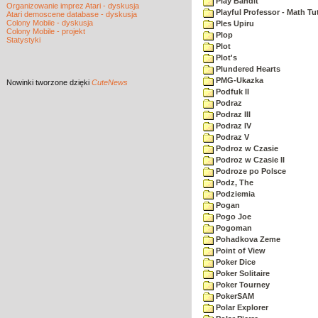
Play Bandit
Organizowanie imprez Atari - dyskusja
Playful Professor - Math Tu
Atari demoscene database - dyskusja
Colony Mobile - dyskusja
Ples Upiru
Colony Mobile - projekt
Plop
Statystyki
Plot
Plot's
Plundered Hearts
PMG-Ukazka
Nowinki
tworzone dzięki
CuteNews
Podfuk II
Podraz
Podraz III
Podraz IV
Podraz V
Podroz w Czasie
Podroz w Czasie II
Podroze po Polsce
Podz, The
Podziemia
Pogan
Pogo Joe
Pogoman
Pohadkova Zeme
Point of View
Poker Dice
Poker Solitaire
Poker Tourney
PokerSAM
Polar Explorer