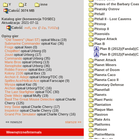
Pirates of the Barbary Coas
Y
Z
inne
Piratsky Ostrov
Całość 3074 MB
Pitfall!
Katalog gier (konwencja TOSEC)
Pitfall II - Lost Caverns
Aktualizacja: 2021-07-11
Pitstop
Całość
,
md5
sha
(
7-Zip
,
TUGZip
)
Pitstop II
Pixeroids
Opisy gier
Plague Attack
"Old Towers" (Atari ST)
opisał Misza (19)
Submarine Commander
opisał Kaz (36)
Plan B
Frogs
opisał Xeen (0)
Plan B (2012)(Fandal)(C
Choplifter!
opisał Urborg (0)
Plan B (2012)(Fandal)(C
Joust
opisał Urborg (17)
Commando
opisał Urborg (35)
Planet Attack
Mario Bros
opisał Urborg (13)
Planet Miners
Xenophobe
opisał Urborg (36)
Robbo Forever
opisał tbxx (16)
Planet of Doom
Kolony 2106
opisał tbxx (3)
Planeta Caco
Archon II: Adept
opisał Urborg/TDC (9)
Planeta Caco II
Spitfire Ace/Hellcat Ace
opisał Farscape (9)
Wyspa
opisał Kaz (9)
Planetary Defense
Archon
opisał Urborg/TDC (16)
Planetfall
The Last Starfighter
opisał TDC (30)
Planets
Dwie Wieże
opisał Muffy (19)
Basil The Great Mouse Detective
opisał Charlie
Plant Panic
Cherry (125)
Plantation
Inny Świat
opisał Charlie Cherry (17)
Plaque Man
Inspektor
opisał Charlie Cherry (19)
Grand Prix Simulator
opisał Charlie Cherry (16)
Plastron
Plate Arts
«« nowsze
starsze »»
Platforms
Platoon
Wewnętrzne/Internals
PlatterMania