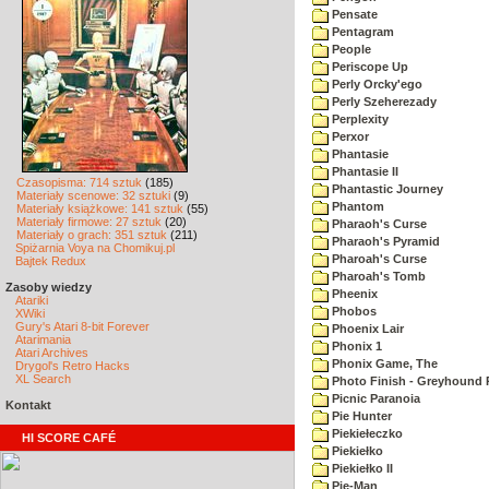
Pensate
Pentagram
People
Periscope Up
Perly Orcky'ego
Perly Szeherezady
Perplexity
Perxor
Phantasie
Phantasie II
Czasopisma: 714 sztuk
(185)
Phantastic Journey
Materiały scenowe: 32 sztuki
(9)
Phantom
Materiały książkowe: 141 sztuk
(55)
Materiały firmowe: 27 sztuk
(20)
Pharaoh's Curse
Materiały o grach: 351 sztuk
(211)
Pharaoh's Pyramid
Spiżarnia Voya na Chomikuj.pl
Pharoah's Curse
Bajtek Redux
Pharoah's Tomb
Zasoby wiedzy
Pheenix
Atariki
Phobos
XWiki
Gury's Atari 8-bit Forever
Phoenix Lair
Atarimania
Phonix 1
Atari Archives
Phonix Game, The
Drygol's Retro Hacks
XL Search
Photo Finish - Greyhound 
Picnic Paranoia
Kontakt
Pie Hunter
Piekiełeczko
HI SCORE CAFÉ
Piekiełko
Piekiełko II
Pie-Man