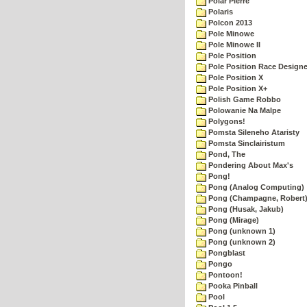
Polar Pierre
Polaris
Polcon 2013
Pole Minowe
Pole Minowe II
Pole Position
Pole Position Race Designe
Pole Position X
Pole Position X+
Polish Game Robbo
Polowanie Na Malpe
Polygons!
Pomsta Sileneho Ataristy
Pomsta Sinclairistum
Pond, The
Pondering About Max's
Pong!
Pong (Analog Computing)
Pong (Champagne, Robert
Pong (Husak, Jakub)
Pong (Mirage)
Pong (unknown 1)
Pong (unknown 2)
Pongblast
Pongo
Pontoon!
Pooka Pinball
Pool