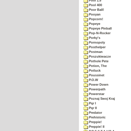
Pool 1.5
Pool 400
Poor Ball!
Pooyan
Popcorn!
Popeye
Popeye Pinball
Pop-N-Rocker
Porky's
Pornopoly
Posthelper
Postman
Poszukiwacze
Pothole Pete
Potion, The
Potluck
Poussinet
P.O.W
Power Down
Powerpath
Powerstar
Poznaj Swoj Kraj
Pqr I
Pqr II
Predator
Prehistoric
Preppie!
Preppie! II