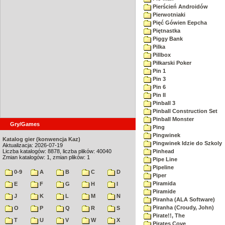
Pierścień Androidów
Pierwotniaki
Pięć Gówien Eepcha
Piętnastka
Piggy Bank
Pilka
Pillbox
Piłkarski Poker
Pin 1
Pin 3
Pin 6
Pin II
Pinball 3
Pinball Construction Set
Pinball Monster
Gry/Games
Ping
Pingwinek
Katalog gier (konwencja Kaz)
Pingwinek Idzie do Szkoly
Aktualizacja: 2026-07-19
Liczba katalogów: 8878, liczba plików: 40040
Pinhead
Zmian katalogów: 1, zmian plików: 1
Pipe Line
Pipeline
0-9
A
B
C
D
Piper
Piramida
E
F
G
H
I
Piramide
J
K
L
M
N
Piranha (ALA Software)
Piranha (Croudy, John)
O
P
Q
R
S
Pirate!!, The
T
U
V
W
X
Pirates Cove