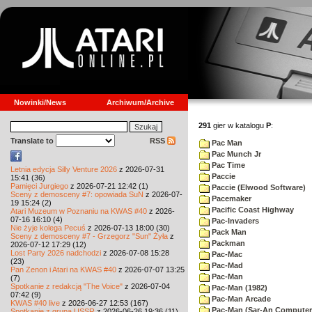
Nowinki/News
Archiwum/Archive
291
gier w katalogu
P
:
Translate to
RSS
Pac Man
Pac Munch Jr
Pac Time
Letnia edycja Silly Venture 2026
z 2026-07-31
Paccie
15:41 (36)
Pamięci Jurgiego
z 2026-07-21 12:42 (1)
Paccie (Elwood Software)
Sceny z demosceny #7: opowiada SuN
z 2026-07-
Pacemaker
19 15:24 (2)
Pacific Coast Highway
Atari Muzeum w Poznaniu na KWAS #40
z 2026-
07-16 16:10 (4)
Pac-Invaders
Nie żyje kolega Pecuś
z 2026-07-13 18:00 (30)
Pack Man
Sceny z demosceny #7 - Grzegorz "Sun" Żyła
z
Packman
2026-07-12 17:29 (12)
Lost Party 2026 nadchodzi
z 2026-07-08 15:28
Pac-Mac
(23)
Pac-Mad
Pan Zenon i Atari na KWAS #40
z 2026-07-07 13:25
Pac-Man
(7)
Spotkanie z redakcją "The Voice"
z 2026-07-04
Pac-Man (1982)
07:42 (9)
Pac-Man Arcade
KWAS #40 live
z 2026-06-27 12:53 (167)
Pac-Man (Sar-An Computer
Spotkanie z grupą USSR
z 2026-06-26 19:36 (11)