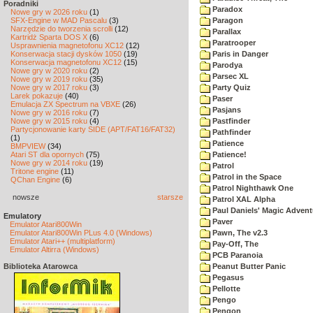
Poradniki
Paradox
Nowe gry w 2026 roku
(1)
SFX-Engine w MAD Pascalu
(3)
Paragon
Narzędzie do tworzenia scrolli
(12)
Parallax
Kartridż Sparta DOS X
(6)
Paratrooper
Usprawnienia magnetofonu XC12
(12)
Konserwacja stacji dysków 1050
(19)
Paris in Danger
Konserwacja magnetofonu XC12
(15)
Parodya
Nowe gry w 2020 roku
(2)
Parsec XL
Nowe gry w 2019 roku
(35)
Nowe gry w 2017 roku
(3)
Party Quiz
Larek pokazuje
(40)
Paser
Emulacja ZX Spectrum na VBXE
(26)
Pasjans
Nowe gry w 2016 roku
(7)
Nowe gry w 2015 roku
(4)
Pastfinder
Partycjonowanie karty SIDE (APT/FAT16/FAT32)
Pathfinder
(1)
Patience
BMPVIEW
(34)
Atari ST dla opornych
(75)
Patience!
Nowe gry w 2014 roku
(19)
Patrol
Tritone engine
(11)
Patrol in the Space
QChan Engine
(6)
Patrol Nighthawk One
nowsze
starsze
Patrol XAL Alpha
Paul Daniels' Magic Advent
Emulatory
Paver
Emulator Atari800Win
Emulator Atari800Win PLus 4.0 (Windows)
Pawn, The v2.3
Emulator Atari++ (multiplatform)
Pay-Off, The
Emulator Altirra (Windows)
PCB Paranoia
Biblioteka Atarowca
Peanut Butter Panic
Pegasus
Pellotte
Pengo
Pengon