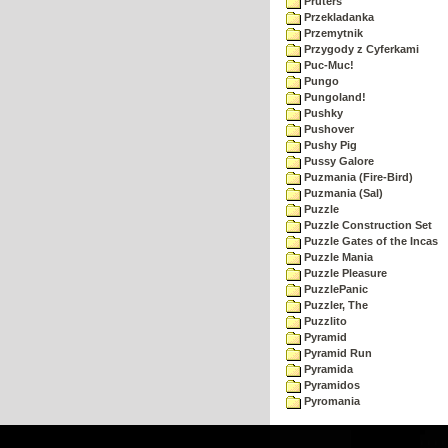
Pruters
Przekladanka
Przemytnik
Przygody z Cyferkami
Puc-Muc!
Pungo
Pungoland!
Pushky
Pushover
Pushy Pig
Pussy Galore
Puzmania (Fire-Bird)
Puzmania (Sal)
Puzzle
Puzzle Construction Set
Puzzle Gates of the Incas
Puzzle Mania
Puzzle Pleasure
PuzzlePanic
Puzzler, The
Puzzlito
Pyramid
Pyramid Run
Pyramida
Pyramidos
Pyromania