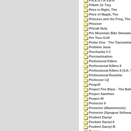
P.R.E.S.T.A.V.B.A
Pribeh Ze Tmy
Price is Right, The
Price of Magik, The
Princess and the Frog, The
Prisoner
Prizrak Nuly
Pro Mountain Bike Simulat
Pro Tour Golf
Probe One - The Transmitte
Problem Jasia
Prochazka V C
Procrastination
Profesional Killers
Professional Killers II
Professional Killers II (S.K.
Professional Roulette
Professor I.Q
Progolf
Project Fire Blast - The Ba
Project Xanthien
Project-M
Protector II
Protector (Mastertronic)
Protector (Synapse Softwar
Prudent Dactyl
Prudent Dactyl II
Prudent Dactyl III