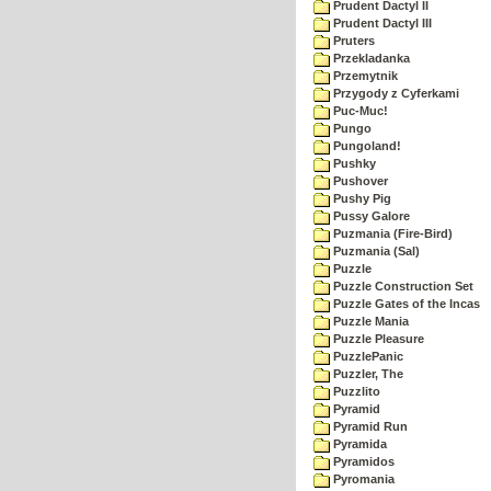
Prudent Dactyl II
Prudent Dactyl III
Pruters
Przekladanka
Przemytnik
Przygody z Cyferkami
Puc-Muc!
Pungo
Pungoland!
Pushky
Pushover
Pushy Pig
Pussy Galore
Puzmania (Fire-Bird)
Puzmania (Sal)
Puzzle
Puzzle Construction Set
Puzzle Gates of the Incas
Puzzle Mania
Puzzle Pleasure
PuzzlePanic
Puzzler, The
Puzzlito
Pyramid
Pyramid Run
Pyramida
Pyramidos
Pyromania