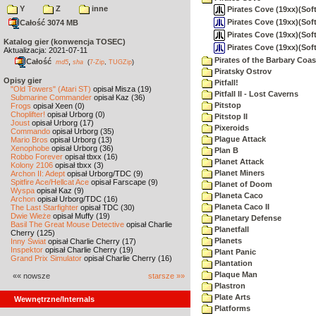
Y
Z
inne
Pirates Cove (19xx)(Softw
Pirates Cove (19xx)(Soft
Całość 3074 MB
Pirates Cove (19xx)(Softw
Katalog gier (konwencja TOSEC)
Pirates Cove (19xx)(Soft
Aktualizacja: 2021-07-11
Pirates of the Barbary Coas
Całość
,
md5
sha
(
7-Zip
,
TUGZip
)
Piratsky Ostrov
Opisy gier
Pitfall!
"Old Towers" (Atari ST)
opisał Misza (19)
Pitfall II - Lost Caverns
Submarine Commander
opisał Kaz (36)
Pitstop
Frogs
opisał Xeen (0)
Choplifter!
opisał Urborg (0)
Pitstop II
Joust
opisał Urborg (17)
Pixeroids
Commando
opisał Urborg (35)
Plague Attack
Mario Bros
opisał Urborg (13)
Xenophobe
opisał Urborg (36)
Plan B
Robbo Forever
opisał tbxx (16)
Planet Attack
Kolony 2106
opisał tbxx (3)
Planet Miners
Archon II: Adept
opisał Urborg/TDC (9)
Spitfire Ace/Hellcat Ace
opisał Farscape (9)
Planet of Doom
Wyspa
opisał Kaz (9)
Planeta Caco
Archon
opisał Urborg/TDC (16)
Planeta Caco II
The Last Starfighter
opisał TDC (30)
Dwie Wieże
opisał Muffy (19)
Planetary Defense
Basil The Great Mouse Detective
opisał Charlie
Planetfall
Cherry (125)
Planets
Inny Świat
opisał Charlie Cherry (17)
Inspektor
opisał Charlie Cherry (19)
Plant Panic
Grand Prix Simulator
opisał Charlie Cherry (16)
Plantation
Plaque Man
«« nowsze
starsze »»
Plastron
Plate Arts
Wewnętrzne/Internals
Platforms