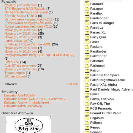
Poradniki
Paradox
Nowe gry w 2026 roku
(1)
SFX-Engine w MAD Pascalu
(3)
Paragon
Narzędzie do tworzenia scrolli
(12)
Parallax
Kartridż Sparta DOS X
(6)
Paratrooper
Usprawnienia magnetofonu XC12
(12)
Konserwacja stacji dysków 1050
(19)
Paris in Danger
Konserwacja magnetofonu XC12
(15)
Parodya
Nowe gry w 2020 roku
(2)
Parsec XL
Nowe gry w 2019 roku
(35)
Nowe gry w 2017 roku
(3)
Party Quiz
Larek pokazuje
(40)
Paser
Emulacja ZX Spectrum na VBXE
(26)
Pasjans
Nowe gry w 2016 roku
(7)
Nowe gry w 2015 roku
(4)
Pastfinder
Partycjonowanie karty SIDE (APT/FAT16/FAT32)
Pathfinder
(1)
Patience
BMPVIEW
(34)
Atari ST dla opornych
(75)
Patience!
Nowe gry w 2014 roku
(19)
Patrol
Tritone engine
(11)
Patrol in the Space
QChan Engine
(6)
Patrol Nighthawk One
nowsze
starsze
Patrol XAL Alpha
Paul Daniels' Magic Advent
Emulatory
Paver
Emulator Atari800Win
Emulator Atari800Win PLus 4.0 (Windows)
Pawn, The v2.3
Emulator Atari++ (multiplatform)
Pay-Off, The
Emulator Altirra (Windows)
PCB Paranoia
Biblioteka Atarowca
Peanut Butter Panic
Pegasus
Pellotte
Pengo
Pengon