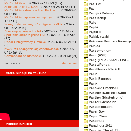
KWAS #40 live
z 2026-06-27 12:53 (167)
Pac-Txt
Spotkanie z grupą USSR
z 2026-06-26 19:36 (11)
Pad
KWAS #40 - zabierzcie Atari Portfolio!
z 2026-06-23
Padajici Balvany
08:12 (0)
KWAS #40 - naprawa retrosprzętu
z 2026-06-21
Paddleship
17:15 (1)
Pairs
Sceny z demosceny #7 z Bigerem i MBR
z 2026-
Pajaki
06-19 22:08 (0)
Atari Floppy Image Toolkit
z 2026-06-17 13:51 (9)
Pajaki II
Spotkanie online z grupą LST
z 2026-06-16 16:32
Pająki, pająki
(17)
Pakmans Brothers Reveng
Recoil zintegrowany z macOS
z 2026-06-13 21:34
(5)
Pamiec
KWAS #40 odbędzie się w Katowicach
z 2026-06-
Pandemonium
07 17:59 (25)
Pang (ASF)
Commodore po atarowsku
z 2026-05-28 21:50 (21)
Pang (TeBe - Vidol - Ooz - 
«« nowsze
starsze »»
Panga Ponga
Pani Basia z Klatki B
AtariOnline.pl na YouTube
Panic
Panic Express
Panik
Panowie i Poddani
Panther (Datri Software)
Panther (Mastertronic)
Panzer Grenadier
Panzerschlacht
Paper Boy
Paper Chase
Parachute
Pomocnik/Helper
Parachute 2011
Paradise Threat, The