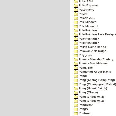
PokerSAM
Polar Explorer
Polar Pierre
Polaris
Polcon 2013
Pole Minowe
Pole Minowe II
Pole Position
Pole Position Race Designe
Pole Position X
Pole Position X+
Polish Game Robbo
Polowanie Na Malpe
Polygons!
Pomsta Sileneho Ataristy
Pomsta Sinclairistum
Pond, The
Pondering About Max's
Pong!
Pong (Analog Computing)
Pong (Champagne, Robert
Pong (Husak, Jakub)
Pong (Mirage)
Pong (unknown 1)
Pong (unknown 2)
Pongblast
Pongo
Pontoon!