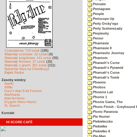
Pensate
Pentagram
People
Periscope Up
Perly Orcky'ego
Perly Szeherezady
Perplexity
Perxor
Phantasie
Phantasie II
Czasopisma: 714 sztuk
(185)
Phantastic Journey
Materiały scenowe: 32 sztuki
(9)
Materiały książkowe: 141 sztuk
(55)
Phantom
Materiały firmowe: 27 sztuk
(20)
Pharaoh's Curse
Materiały o grach: 351 sztuk
(211)
Pharaoh's Pyramid
Spiżarnia Voya na Chomikuj.pl
Bajtek Redux
Pharoah's Curse
Pharoah's Tomb
Zasoby wiedzy
Pheenix
Atariki
XWiki
Phobos
Gury's Atari 8-bit Forever
Phoenix Lair
Atarimania
Phonix 1
Atari Archives
Drygol's Retro Hacks
Phonix Game, The
XL Search
Photo Finish - Greyhound 
Picnic Paranoia
Kontakt
Pie Hunter
Piekiełeczko
HI SCORE CAFÉ
Piekiełko
Piekiełko II
Pie-Man