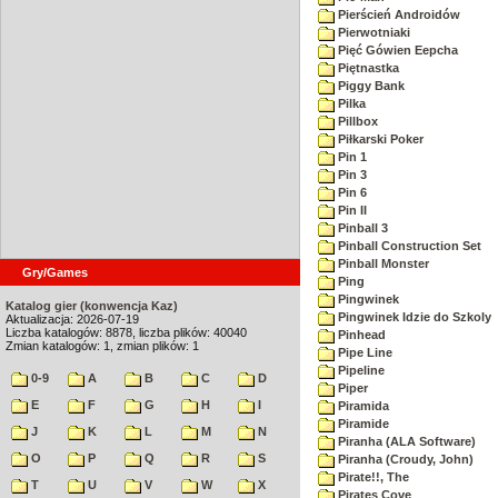
Pierścień Androidów
Pierwotniaki
Pięć Gówien Eepcha
Piętnastka
Piggy Bank
Pilka
Pillbox
Piłkarski Poker
Pin 1
Pin 3
Pin 6
Pin II
Pinball 3
Pinball Construction Set
Pinball Monster
Gry/Games
Ping
Pingwinek
Katalog gier (konwencja Kaz)
Pingwinek Idzie do Szkoly
Aktualizacja: 2026-07-19
Liczba katalogów: 8878, liczba plików: 40040
Pinhead
Zmian katalogów: 1, zmian plików: 1
Pipe Line
Pipeline
0-9
A
B
C
D
Piper
E
F
G
H
I
Piramida
Piramide
J
K
L
M
N
Piranha (ALA Software)
O
P
Q
R
S
Piranha (Croudy, John)
Pirate!!, The
T
U
V
W
X
Pirates Cove