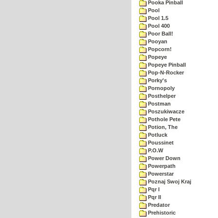
Pooka Pinball
Pool
Pool 1.5
Pool 400
Poor Ball!
Pooyan
Popcorn!
Popeye
Popeye Pinball
Pop-N-Rocker
Porky's
Pornopoly
Posthelper
Postman
Poszukiwacze
Pothole Pete
Potion, The
Potluck
Poussinet
P.O.W
Power Down
Powerpath
Powerstar
Poznaj Swoj Kraj
Pqr I
Pqr II
Predator
Prehistoric