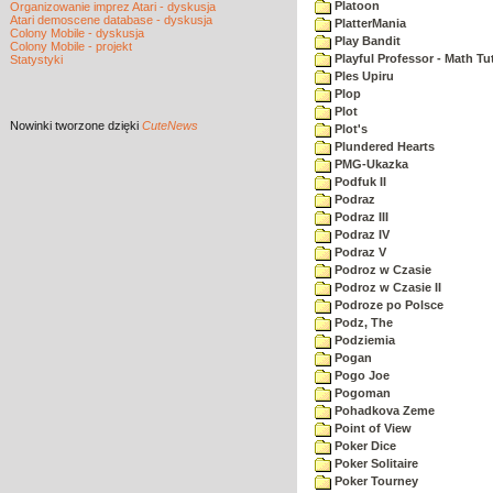
Platoon
Organizowanie imprez Atari - dyskusja
Atari demoscene database - dyskusja
PlatterMania
Colony Mobile - dyskusja
Play Bandit
Colony Mobile - projekt
Playful Professor - Math Tu
Statystyki
Ples Upiru
Plop
Plot
Nowinki
tworzone dzięki
CuteNews
Plot's
Plundered Hearts
PMG-Ukazka
Podfuk II
Podraz
Podraz III
Podraz IV
Podraz V
Podroz w Czasie
Podroz w Czasie II
Podroze po Polsce
Podz, The
Podziemia
Pogan
Pogo Joe
Pogoman
Pohadkova Zeme
Point of View
Poker Dice
Poker Solitaire
Poker Tourney