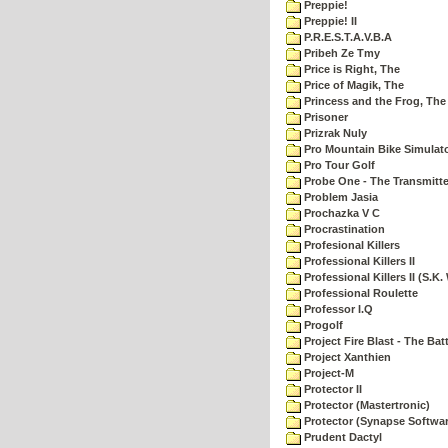
Preppie!
Preppie! II
P.R.E.S.T.A.V.B.A
Pribeh Ze Tmy
Price is Right, The
Price of Magik, The
Princess and the Frog, The
Prisoner
Prizrak Nuly
Pro Mountain Bike Simulat
Pro Tour Golf
Probe One - The Transmitte
Problem Jasia
Prochazka V C
Procrastination
Profesional Killers
Professional Killers II
Professional Killers II (S.K.
Professional Roulette
Professor I.Q
Progolf
Project Fire Blast - The Ba
Project Xanthien
Project-M
Protector II
Protector (Mastertronic)
Protector (Synapse Softwar
Prudent Dactyl