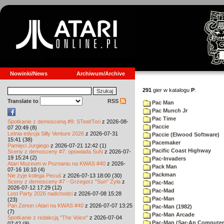
Nowinki/News
Archiwum/Archive
291
gier w katalogu
P
:
Translate to
RSS
Pac Man
Pac Munch Jr
Pac Time
Spotkanie z demosceną #9: STeel/Tori
z 2026-08-
Paccie
07 20:49 (8)
Letnia edycja Silly Venture 2026
z 2026-07-31
Paccie (Elwood Software)
15:41 (38)
Pacemaker
Pamięci Jurgiego
z 2026-07-21 12:42 (1)
Pacific Coast Highway
Sceny z demosceny #7: opowiada SuN
z 2026-07-
19 15:24 (2)
Pac-Invaders
Atari Muzeum w Poznaniu na KWAS #40
z 2026-
Pack Man
07-16 16:10 (4)
Packman
Nie żyje kolega Pecuś
z 2026-07-13 18:00 (30)
Sceny z demosceny #7 - Grzegorz "Sun" Żyła
z
Pac-Mac
2026-07-12 17:29 (12)
Pac-Mad
Lost Party 2026 nadchodzi
z 2026-07-08 15:28
Pac-Man
(23)
Pan Zenon i Atari na KWAS #40
z 2026-07-07 13:25
Pac-Man (1982)
(7)
Pac-Man Arcade
Spotkanie z redakcją "The Voice"
z 2026-07-04
Pac-Man (Sar-An Computer
07:42 (9)