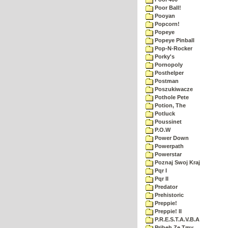
Poor Ball!
Pooyan
Popcorn!
Popeye
Popeye Pinball
Pop-N-Rocker
Porky's
Pornopoly
Posthelper
Postman
Poszukiwacze
Pothole Pete
Potion, The
Potluck
Poussinet
P.O.W
Power Down
Powerpath
Powerstar
Poznaj Swoj Kraj
Pqr I
Pqr II
Predator
Prehistoric
Preppie!
Preppie! II
P.R.E.S.T.A.V.B.A
Pribeh Ze Tmy