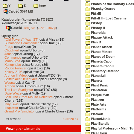
Pirates of the Barbary Coas
Y
Z
inne
Piratsky Ostrov
Całość 3074 MB
Pitfall!
Pitfall II - Lost Caverns
Katalog gier (konwencja TOSEC)
Aktualizacja: 2021-07-11
Pitstop
Całość
,
Pitstop II
md5
sha
(
7-Zip
,
TUGZip
)
Pixeroids
Opisy gier
Plague Attack
"Old Towers" (Atari ST)
opisał Misza (19)
Plan B
Submarine Commander
opisał Kaz (36)
Frogs
opisał Xeen (0)
Planet Attack
Choplifter!
opisał Urborg (0)
Planet Miners
Joust
opisał Urborg (17)
Planet of Doom
Commando
opisał Urborg (35)
Mario Bros
opisał Urborg (13)
Planeta Caco
Xenophobe
opisał Urborg (36)
Planeta Caco II
Robbo Forever
opisał tbxx (16)
Planetary Defense
Kolony 2106
opisał tbxx (3)
Archon II: Adept
opisał Urborg/TDC (9)
Planetfall
Spitfire Ace/Hellcat Ace
opisał Farscape (9)
Planets
Wyspa
opisał Kaz (9)
Plant Panic
Archon
opisał Urborg/TDC (16)
The Last Starfighter
opisał TDC (30)
Plantation
Dwie Wieże
opisał Muffy (19)
Plaque Man
Basil The Great Mouse Detective
opisał Charlie
Plastron
Cherry (125)
Inny Świat
opisał Charlie Cherry (17)
Plate Arts
Inspektor
opisał Charlie Cherry (19)
Platforms
Grand Prix Simulator
opisał Charlie Cherry (16)
Platoon
«« nowsze
starsze »»
PlatterMania
Play Bandit
Playful Professor - Math Tu
Wewnętrzne/Internals
Ples Upiru