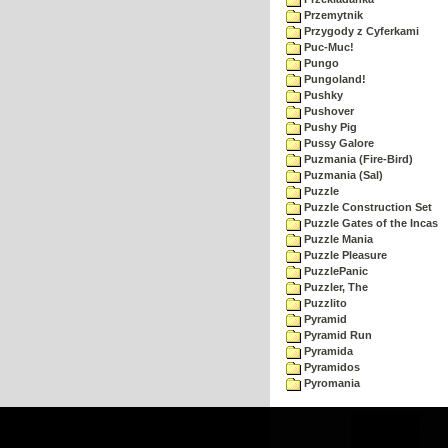
Przemytnik
Przygody z Cyferkami
Puc-Muc!
Pungo
Pungoland!
Pushky
Pushover
Pushy Pig
Pussy Galore
Puzmania (Fire-Bird)
Puzmania (Sal)
Puzzle
Puzzle Construction Set
Puzzle Gates of the Incas
Puzzle Mania
Puzzle Pleasure
PuzzlePanic
Puzzler, The
Puzzlito
Pyramid
Pyramid Run
Pyramida
Pyramidos
Pyromania