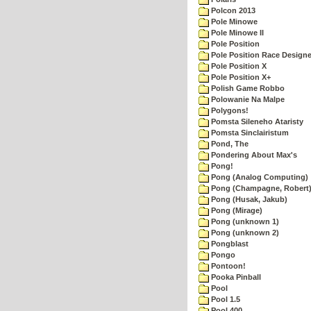
Polcon 2013
Pole Minowe
Pole Minowe II
Pole Position
Pole Position Race Designe
Pole Position X
Pole Position X+
Polish Game Robbo
Polowanie Na Malpe
Polygons!
Pomsta Sileneho Ataristy
Pomsta Sinclairistum
Pond, The
Pondering About Max's
Pong!
Pong (Analog Computing)
Pong (Champagne, Robert
Pong (Husak, Jakub)
Pong (Mirage)
Pong (unknown 1)
Pong (unknown 2)
Pongblast
Pongo
Pontoon!
Pooka Pinball
Pool
Pool 1.5
Pool 400