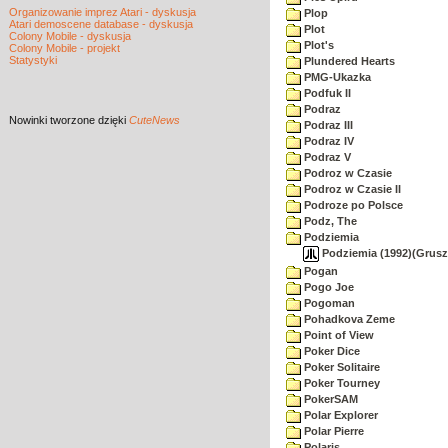
Organizowanie imprez Atari - dyskusja
Plop
Atari demoscene database - dyskusja
Plot
Colony Mobile - dyskusja
Plot's
Colony Mobile - projekt
Statystyki
Plundered Hearts
PMG-Ukazka
Podfuk II
Podraz
Nowinki
tworzone dzięki
CuteNews
Podraz III
Podraz IV
Podraz V
Podroz w Czasie
Podroz w Czasie II
Podroze po Polsce
Podz, The
Podziemia
Podziemia (1992)(Gruszc
Pogan
Pogo Joe
Pogoman
Pohadkova Zeme
Point of View
Poker Dice
Poker Solitaire
Poker Tourney
PokerSAM
Polar Explorer
Polar Pierre
Polaris