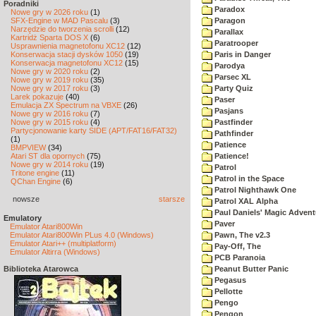
Poradniki
Paradox
Nowe gry w 2026 roku
(1)
SFX-Engine w MAD Pascalu
(3)
Paragon
Narzędzie do tworzenia scrolli
(12)
Parallax
Kartridż Sparta DOS X
(6)
Paratrooper
Usprawnienia magnetofonu XC12
(12)
Konserwacja stacji dysków 1050
(19)
Paris in Danger
Konserwacja magnetofonu XC12
(15)
Parodya
Nowe gry w 2020 roku
(2)
Parsec XL
Nowe gry w 2019 roku
(35)
Nowe gry w 2017 roku
(3)
Party Quiz
Larek pokazuje
(40)
Paser
Emulacja ZX Spectrum na VBXE
(26)
Pasjans
Nowe gry w 2016 roku
(7)
Nowe gry w 2015 roku
(4)
Pastfinder
Partycjonowanie karty SIDE (APT/FAT16/FAT32)
Pathfinder
(1)
Patience
BMPVIEW
(34)
Atari ST dla opornych
(75)
Patience!
Nowe gry w 2014 roku
(19)
Patrol
Tritone engine
(11)
Patrol in the Space
QChan Engine
(6)
Patrol Nighthawk One
nowsze
starsze
Patrol XAL Alpha
Paul Daniels' Magic Advent
Emulatory
Paver
Emulator Atari800Win
Emulator Atari800Win PLus 4.0 (Windows)
Pawn, The v2.3
Emulator Atari++ (multiplatform)
Pay-Off, The
Emulator Altirra (Windows)
PCB Paranoia
Biblioteka Atarowca
Peanut Butter Panic
Pegasus
Pellotte
Pengo
Pengon