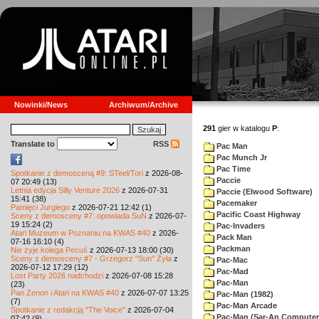
Nowinki/News
Archiwum/Archive
291
gier w katalogu
P
:
Translate to
RSS
Pac Man
Pac Munch Jr
Pac Time
Spotkanie z demosceną #9: STeel/Tori
z 2026-08-
Paccie
07 20:49 (13)
Letnia edycja Silly Venture 2026
z 2026-07-31
Paccie (Elwood Software)
15:41 (38)
Pacemaker
Pamięci Jurgiego
z 2026-07-21 12:42 (1)
Pacific Coast Highway
Sceny z demosceny #7: opowiada SuN
z 2026-07-
19 15:24 (2)
Pac-Invaders
Atari Muzeum w Poznaniu na KWAS #40
z 2026-
Pack Man
07-16 16:10 (4)
Packman
Nie żyje kolega Pecuś
z 2026-07-13 18:00 (30)
Sceny z demosceny #7 - Grzegorz "Sun" Żyła
z
Pac-Mac
2026-07-12 17:29 (12)
Pac-Mad
Lost Party 2026 nadchodzi
z 2026-07-08 15:28
Pac-Man
(23)
Pan Zenon i Atari na KWAS #40
z 2026-07-07 13:25
Pac-Man (1982)
(7)
Pac-Man Arcade
Spotkanie z redakcją "The Voice"
z 2026-07-04
Pac-Man (Sar-An Computer
07:42 (9)