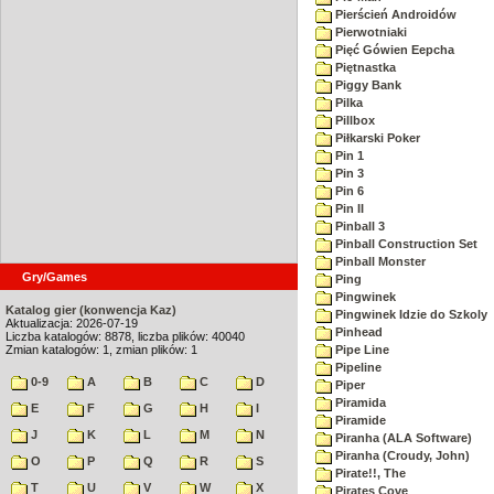
Pierścień Androidów
Pierwotniaki
Pięć Gówien Eepcha
Piętnastka
Piggy Bank
Pilka
Pillbox
Piłkarski Poker
Pin 1
Pin 3
Pin 6
Pin II
Pinball 3
Pinball Construction Set
Pinball Monster
Gry/Games
Ping
Pingwinek
Katalog gier (konwencja Kaz)
Pingwinek Idzie do Szkoly
Aktualizacja: 2026-07-19
Pinhead
Liczba katalogów: 8878, liczba plików: 40040
Zmian katalogów: 1, zmian plików: 1
Pipe Line
Pipeline
0-9
A
B
C
D
Piper
Piramida
E
F
G
H
I
Piramide
J
K
L
M
N
Piranha (ALA Software)
Piranha (Croudy, John)
O
P
Q
R
S
Pirate!!, The
T
U
V
W
X
Pirates Cove