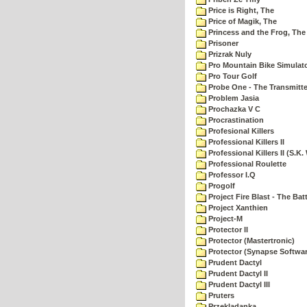
Price is Right, The
Price of Magik, The
Princess and the Frog, The
Prisoner
Prizrak Nuly
Pro Mountain Bike Simulat
Pro Tour Golf
Probe One - The Transmitte
Problem Jasia
Prochazka V C
Procrastination
Profesional Killers
Professional Killers II
Professional Killers II (S.K.
Professional Roulette
Professor I.Q
Progolf
Project Fire Blast - The Ba
Project Xanthien
Project-M
Protector II
Protector (Mastertronic)
Protector (Synapse Softwar
Prudent Dactyl
Prudent Dactyl II
Prudent Dactyl III
Pruters
Przekladanka