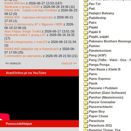
KWAS #40 live
z 2026-06-27 12:53 (167)
Pac-Txt
Spotkanie z grupą USSR
z 2026-06-26 19:36 (11)
Pad
KWAS #40 - zabierzcie Atari Portfolio!
z 2026-06-23
Padajici Balvany
08:12 (0)
KWAS #40 - naprawa retrosprzętu
z 2026-06-21
Paddleship
17:15 (1)
Pairs
Sceny z demosceny #7 z Bigerem i MBR
z 2026-
Pajaki
06-19 22:08 (0)
Atari Floppy Image Toolkit
z 2026-06-17 13:51 (9)
Pajaki II
Spotkanie online z grupą LST
z 2026-06-16 16:32
Pająki, pająki
(17)
Pakmans Brothers Reveng
Recoil zintegrowany z macOS
z 2026-06-13 21:34
(5)
Pamiec
KWAS #40 odbędzie się w Katowicach
z 2026-06-
Pandemonium
07 17:59 (25)
Pang (ASF)
Commodore po atarowsku
z 2026-05-28 21:50 (21)
Pang (TeBe - Vidol - Ooz - 
«« nowsze
starsze »»
Panga Ponga
Pani Basia z Klatki B
AtariOnline.pl na YouTube
Panic
Panic Express
Panik
Panowie i Poddani
Panther (Datri Software)
Panther (Mastertronic)
Panzer Grenadier
Panzerschlacht
Paper Boy
Paper Chase
Parachute
Pomocnik/Helper
Parachute 2011
Paradise Threat, The