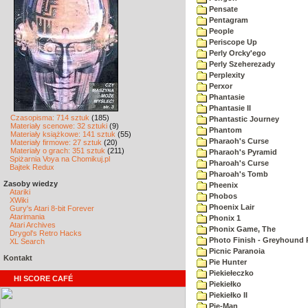
Pensate
Pentagram
People
Periscope Up
Perly Orcky'ego
Perly Szeherezady
Perplexity
Perxor
Phantasie
Phantasie II
Czasopisma: 714 sztuk
(185)
Phantastic Journey
Materiały scenowe: 32 sztuki
(9)
Phantom
Materiały książkowe: 141 sztuk
(55)
Pharaoh's Curse
Materiały firmowe: 27 sztuk
(20)
Materiały o grach: 351 sztuk
(211)
Pharaoh's Pyramid
Spiżarnia Voya na Chomikuj.pl
Pharoah's Curse
Bajtek Redux
Pharoah's Tomb
Zasoby wiedzy
Pheenix
Atariki
Phobos
XWiki
Phoenix Lair
Gury's Atari 8-bit Forever
Atarimania
Phonix 1
Atari Archives
Phonix Game, The
Drygol's Retro Hacks
Photo Finish - Greyhound 
XL Search
Picnic Paranoia
Kontakt
Pie Hunter
Piekiełeczko
HI SCORE CAFÉ
Piekiełko
Piekiełko II
Pie-Man