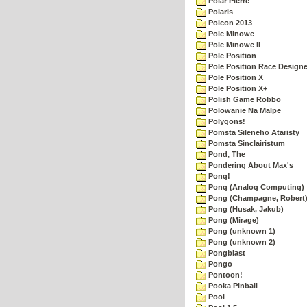
Polar Pierre
Polaris
Polcon 2013
Pole Minowe
Pole Minowe II
Pole Position
Pole Position Race Designe
Pole Position X
Pole Position X+
Polish Game Robbo
Polowanie Na Malpe
Polygons!
Pomsta Sileneho Ataristy
Pomsta Sinclairistum
Pond, The
Pondering About Max's
Pong!
Pong (Analog Computing)
Pong (Champagne, Robert
Pong (Husak, Jakub)
Pong (Mirage)
Pong (unknown 1)
Pong (unknown 2)
Pongblast
Pongo
Pontoon!
Pooka Pinball
Pool