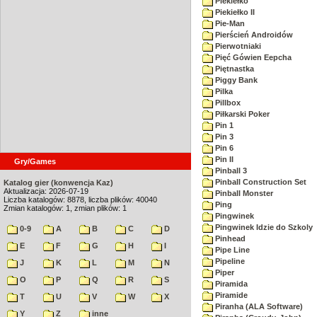
Piekiełko
Piekiełko II
Pie-Man
Pierścień Androidów
Pierwotniaki
Pięć Gówien Eepcha
Piętnastka
Piggy Bank
Pilka
Pillbox
Piłkarski Poker
Pin 1
Pin 3
Pin 6
Pin II
Gry/Games
Pinball 3
Pinball Construction Set
Katalog gier (konwencja Kaz)
Aktualizacja: 2026-07-19
Pinball Monster
Liczba katalogów: 8878, liczba plików: 40040
Ping
Zmian katalogów: 1, zmian plików: 1
Pingwinek
Pingwinek Idzie do Szkoly
0-9
A
B
C
D
Pinhead
E
F
G
H
I
Pipe Line
Pipeline
J
K
L
M
N
Piper
O
P
Q
R
S
Piramida
Piramide
T
U
V
W
X
Piranha (ALA Software)
Y
Z
inne