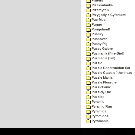
Pruters
Przekladanka
Przemytnik
Przygody z Cyferkami
Puc-Muc!
Pungo
Pungoland!
Pushky
Pushover
Pushy Pig
Pussy Galore
Puzmania (Fire-Bird)
Puzmania (Sal)
Puzzle
Puzzle Construction Set
Puzzle Gates of the Incas
Puzzle Mania
Puzzle Pleasure
PuzzlePanic
Puzzler, The
Puzzlito
Pyramid
Pyramid Run
Pyramida
Pyramidos
Pyromania