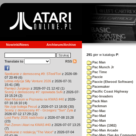
Nowinki/News
Archiwum/Archive
291
gier w katalogu
P
:
Translate to
RSS
Pac Man
Pac Munch Jr
Pac Time
Spotkanie z demosceną #9: STeel/Tori
z 2026-08-
Paccie
07 20:49 (6)
Letnia edycja Silly Venture 2026
z 2026-07-31
Paccie (Elwood Software)
15:41 (38)
Pacemaker
Pamięci Jurgiego
z 2026-07-21 12:42 (1)
Pacific Coast Highway
Sceny z demosceny #7: opowiada SuN
z 2026-07-
19 15:24 (2)
Pac-Invaders
Atari Muzeum w Poznaniu na KWAS #40
z 2026-
Pack Man
07-16 16:10 (4)
Packman
Nie żyje kolega Pecuś
z 2026-07-13 18:00 (30)
Sceny z demosceny #7 - Grzegorz "Sun" Żyła
z
Pac-Mac
2026-07-12 17:29 (12)
Pac-Mad
Lost Party 2026 nadchodzi
z 2026-07-08 15:28
Pac-Man
(23)
Pan Zenon i Atari na KWAS #40
z 2026-07-07 13:25
Pac-Man (1982)
(7)
Pac-Man Arcade
Spotkanie z redakcją "The Voice"
z 2026-07-04
Pac-Man (Sar-An Computer
07:42 (9)