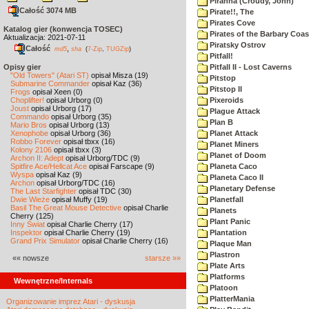
Piranha (Croudy, John)
Całość 3074 MB
Pirate!!, The
Pirates Cove
Katalog gier (konwencja TOSEC)
Pirates of the Barbary Coas
Aktualizacja: 2021-07-11
Piratsky Ostrov
Całość
,
md5
sha
(
7-Zip
,
TUGZip
)
Pitfall!
Opisy gier
Pitfall II - Lost Caverns
"Old Towers" (Atari ST)
opisał Misza (19)
Pitstop
Submarine Commander
opisał Kaz (36)
Pitstop II
Frogs
opisał Xeen (0)
Choplifter!
opisał Urborg (0)
Pixeroids
Joust
opisał Urborg (17)
Plague Attack
Commando
opisał Urborg (35)
Plan B
Mario Bros
opisał Urborg (13)
Xenophobe
opisał Urborg (36)
Planet Attack
Robbo Forever
opisał tbxx (16)
Planet Miners
Kolony 2106
opisał tbxx (3)
Planet of Doom
Archon II: Adept
opisał Urborg/TDC (9)
Spitfire Ace/Hellcat Ace
opisał Farscape (9)
Planeta Caco
Wyspa
opisał Kaz (9)
Planeta Caco II
Archon
opisał Urborg/TDC (16)
Planetary Defense
The Last Starfighter
opisał TDC (30)
Dwie Wieże
opisał Muffy (19)
Planetfall
Basil The Great Mouse Detective
opisał Charlie
Planets
Cherry (125)
Plant Panic
Inny Świat
opisał Charlie Cherry (17)
Inspektor
opisał Charlie Cherry (19)
Plantation
Grand Prix Simulator
opisał Charlie Cherry (16)
Plaque Man
Plastron
«« nowsze
starsze »»
Plate Arts
Platforms
Wewnętrzne/Internals
Platoon
PlatterMania
Organizowanie imprez Atari - dyskusja