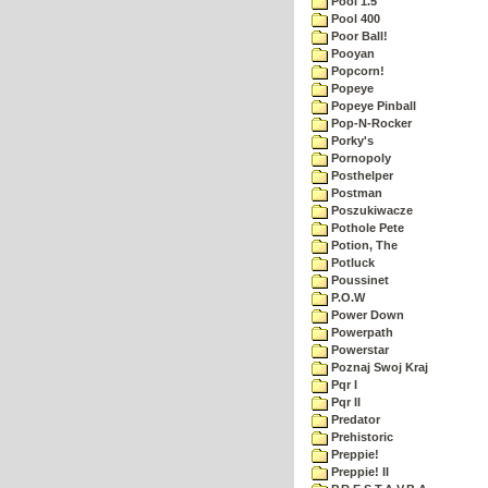
Pool 1.5
Pool 400
Poor Ball!
Pooyan
Popcorn!
Popeye
Popeye Pinball
Pop-N-Rocker
Porky's
Pornopoly
Posthelper
Postman
Poszukiwacze
Pothole Pete
Potion, The
Potluck
Poussinet
P.O.W
Power Down
Powerpath
Powerstar
Poznaj Swoj Kraj
Pqr I
Pqr II
Predator
Prehistoric
Preppie!
Preppie! II