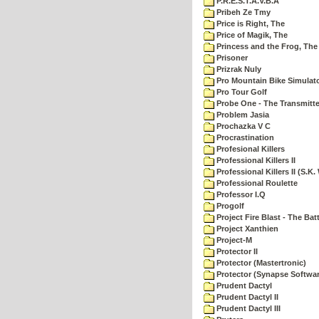
P.R.E.S.T.A.V.B.A
Pribeh Ze Tmy
Price is Right, The
Price of Magik, The
Princess and the Frog, The
Prisoner
Prizrak Nuly
Pro Mountain Bike Simulat
Pro Tour Golf
Probe One - The Transmitte
Problem Jasia
Prochazka V C
Procrastination
Profesional Killers
Professional Killers II
Professional Killers II (S.K.
Professional Roulette
Professor I.Q
Progolf
Project Fire Blast - The Ba
Project Xanthien
Project-M
Protector II
Protector (Mastertronic)
Protector (Synapse Softwar
Prudent Dactyl
Prudent Dactyl II
Prudent Dactyl III