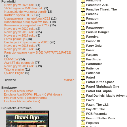
Parachute
Poradniki
Nowe gry w 2026 roku
(1)
Parachute 2011
SFX-Engine w MAD Pascalu
(3)
Paradise Threat, The
Narzędzie do tworzenia scrolli
(12)
Paradox
Kartridż Sparta DOS X
(6)
Usprawnienia magnetofonu XC12
(12)
Paragon
Konserwacja stacji dysków 1050
(19)
Parallax
Konserwacja magnetofonu XC12
(15)
Paratrooper
Nowe gry w 2020 roku
(2)
Nowe gry w 2019 roku
(35)
Paris in Danger
Nowe gry w 2017 roku
(3)
Parodya
Larek pokazuje
(40)
Parsec XL
Emulacja ZX Spectrum na VBXE
(26)
Nowe gry w 2016 roku
(7)
Party Quiz
Nowe gry w 2015 roku
(4)
Paser
Partycjonowanie karty SIDE (APT/FAT16/FAT32)
Pasjans
(1)
BMPVIEW
(34)
Pastfinder
Atari ST dla opornych
(75)
Pathfinder
Nowe gry w 2014 roku
(19)
Patience
Tritone engine
(11)
QChan Engine
(6)
Patience!
Patrol
nowsze
starsze
Patrol in the Space
Patrol Nighthawk One
Emulatory
Emulator Atari800Win
Patrol XAL Alpha
Emulator Atari800Win PLus 4.0 (Windows)
Paul Daniels' Magic Advent
Emulator Atari++ (multiplatform)
Paver
Emulator Altirra (Windows)
Pawn, The v2.3
Biblioteka Atarowca
Pay-Off, The
PCB Paranoia
Peanut Butter Panic
Pegasus