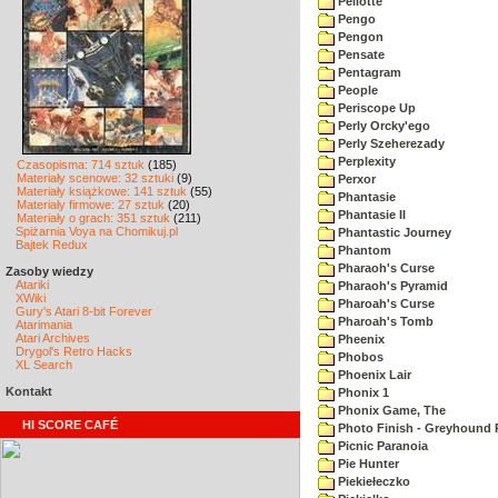
Pellotte
Pengo
Pengon
Pensate
Pentagram
People
Periscope Up
Perly Orcky'ego
Perly Szeherezady
Perplexity
Czasopisma: 714 sztuk
(185)
Materiały scenowe: 32 sztuki
(9)
Perxor
Materiały książkowe: 141 sztuk
(55)
Phantasie
Materiały firmowe: 27 sztuk
(20)
Phantasie II
Materiały o grach: 351 sztuk
(211)
Spiżarnia Voya na Chomikuj.pl
Phantastic Journey
Bajtek Redux
Phantom
Pharaoh's Curse
Zasoby wiedzy
Atariki
Pharaoh's Pyramid
XWiki
Pharoah's Curse
Gury's Atari 8-bit Forever
Pharoah's Tomb
Atarimania
Atari Archives
Pheenix
Drygol's Retro Hacks
Phobos
XL Search
Phoenix Lair
Kontakt
Phonix 1
Phonix Game, The
HI SCORE CAFÉ
Photo Finish - Greyhound 
Picnic Paranoia
Pie Hunter
Piekiełeczko