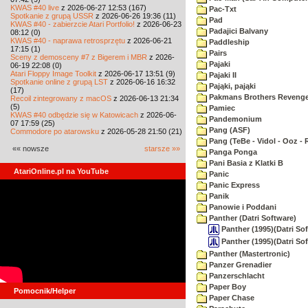
KWAS #40 live
z 2026-06-27 12:53 (167)
Pac-Txt
Spotkanie z grupą USSR
z 2026-06-26 19:36 (11)
Pad
KWAS #40 - zabierzcie Atari Portfolio!
z 2026-06-23
Padajici Balvany
08:12 (0)
KWAS #40 - naprawa retrosprzętu
z 2026-06-21
Paddleship
17:15 (1)
Pairs
Sceny z demosceny #7 z Bigerem i MBR
z 2026-
Pajaki
06-19 22:08 (0)
Atari Floppy Image Toolkit
z 2026-06-17 13:51 (9)
Pajaki II
Spotkanie online z grupą LST
z 2026-06-16 16:32
Pająki, pająki
(17)
Pakmans Brothers Reveng
Recoil zintegrowany z macOS
z 2026-06-13 21:34
(5)
Pamiec
KWAS #40 odbędzie się w Katowicach
z 2026-06-
Pandemonium
07 17:59 (25)
Pang (ASF)
Commodore po atarowsku
z 2026-05-28 21:50 (21)
Pang (TeBe - Vidol - Ooz - 
«« nowsze
starsze »»
Panga Ponga
Pani Basia z Klatki B
AtariOnline.pl na YouTube
Panic
Panic Express
Panik
Panowie i Poddani
Panther (Datri Software)
Panther (1995)(Datri Sof
Panther (1995)(Datri Sof
Panther (Mastertronic)
Panzer Grenadier
Panzerschlacht
Paper Boy
Pomocnik/Helper
Paper Chase