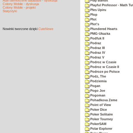
Atari demoscene database - dyskusja
Play Bandit
Colony Mobile - dyskusja
Playful Professor - Math Tu
Colony Mobile - projekt
Ples Upiru
Statystyki
Plop
Plot
Plot's
Nowinki
tworzone dzięki
CuteNews
Plundered Hearts
PMG-Ukazka
Podfuk II
Podraz
Podraz III
Podraz IV
Podraz V
Podroz w Czasie
Podroz w Czasie II
Podroze po Polsce
Podz, The
Podziemia
Pogan
Pogo Joe
Pogoman
Pohadkova Zeme
Point of View
Poker Dice
Poker Solitaire
Poker Tourney
PokerSAM
Polar Explorer