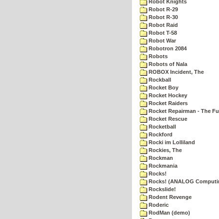
Robot Knights
Robot R-29
Robot R-30
Robot Raid
Robot T-58
Robot War
Robotron 2084
Robots
Robots of Nala
ROBOX Incident, The
Rockball
Rocket Boy
Rocket Hockey
Rocket Raiders
Rocket Repairman - The Fu
Rocket Rescue
Rocketball
Rockford
Rocki im Lolliland
Rockies, The
Rockman
Rockmania
Rocks!
Rocks! (ANALOG Computi
Rockslide!
Rodent Revenge
Roderic
RodMan (demo)