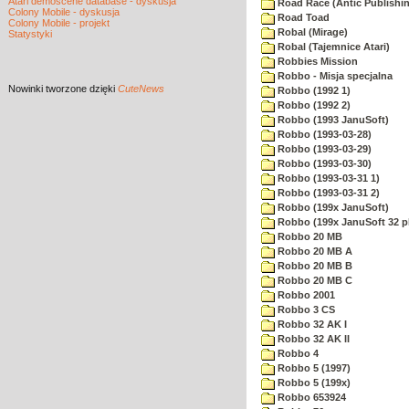
Atari demoscene database - dyskusja
Road Race (Antic Publishi
Colony Mobile - dyskusja
Road Toad
Colony Mobile - projekt
Robal (Mirage)
Statystyki
Robal (Tajemnice Atari)
Robbies Mission
Robbo - Misja specjalna
Nowinki
tworzone dzięki
CuteNews
Robbo (1992 1)
Robbo (1992 2)
Robbo (1993 JanuSoft)
Robbo (1993-03-28)
Robbo (1993-03-29)
Robbo (1993-03-30)
Robbo (1993-03-31 1)
Robbo (1993-03-31 2)
Robbo (199x JanuSoft)
Robbo (199x JanuSoft 32 p
Robbo 20 MB
Robbo 20 MB A
Robbo 20 MB B
Robbo 20 MB C
Robbo 2001
Robbo 3 CS
Robbo 32 AK I
Robbo 32 AK II
Robbo 4
Robbo 5 (1997)
Robbo 5 (199x)
Robbo 653924