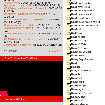
KWAS #40 live
z 2026-06-27 12:53 (167)
Raid on Gravitron
Spotkanie z grupą USSR
z 2026-06-26 19:36 (11)
Raid over Libya
KWAS #40 - zabierzcie Atari Portfolio!
z 2026-06-23
Raid over Moscow
08:12 (0)
KWAS #40 - naprawa retrosprzętu
z 2026-06-21
Raid over Walsall
17:15 (1)
Raiders of Space
Sceny z demosceny #7 z Bigerem i MBR
z 2026-
Raiders of the Lost Ark
06-19 22:08 (0)
Atari Floppy Image Toolkit
z 2026-06-17 13:51 (9)
Raiders of the Reebok
Spotkanie online z grupą LST
z 2026-06-16 16:32
Raidus!
(17)
RailKing
Recoil zintegrowany z macOS
z 2026-06-13 21:34
(5)
Rails West!
KWAS #40 odbędzie się w Katowicach
z 2026-06-
Raim (2007)
07 17:59 (25)
Raim (2008)
Commodore po atarowsku
z 2026-05-28 21:50 (21)
Rain Of Terror
«« nowsze
starsze »»
Rainbow Walker
Rainstorm
AtariOnline.pl na YouTube
Rainy Day Games
Rajd
Rakieta
Rally Speedway
Ram Test
Rambo 1
Rambug II
Ramp Rage
Rampage
Rampage Pinball
Ranch, The
Pomocnik/Helper
Ransack!
Rasen Maeher