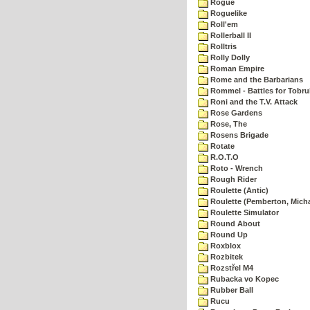
Rogue
Roguelike
Roll'em
Rollerball II
Rolltris
Rolly Dolly
Roman Empire
Rome and the Barbarians
Rommel - Battles for Tobru
Roni and the T.V. Attack
Rose Gardens
Rose, The
Rosens Brigade
Rotate
R.O.T.O
Roto - Wrench
Rough Rider
Roulette (Antic)
Roulette (Pemberton, Micha
Roulette Simulator
Round About
Round Up
Roxblox
Rozbitek
Rozstřel M4
Rubacka vo Kopec
Rubber Ball
Rucu