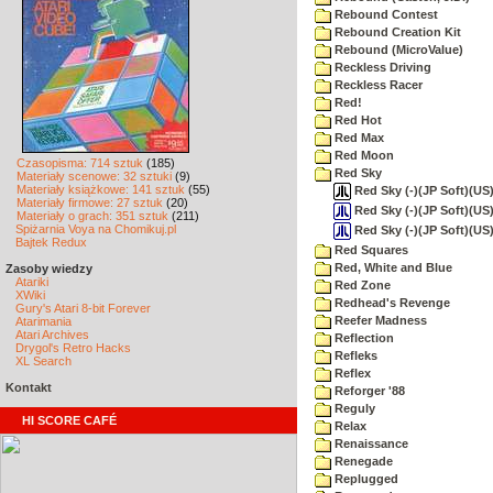
Rebound Contest
Rebound Creation Kit
Rebound (MicroValue)
Reckless Driving
Reckless Racer
Red!
Red Hot
Red Max
Red Moon
Czasopisma: 714 sztuk
(185)
Red Sky
Materiały scenowe: 32 sztuki
(9)
Materiały książkowe: 141 sztuk
(55)
Red Sky (-)(JP Soft)(US)
Materiały firmowe: 27 sztuk
(20)
Red Sky (-)(JP Soft)(US)
Materiały o grach: 351 sztuk
(211)
Spiżarnia Voya na Chomikuj.pl
Red Sky (-)(JP Soft)(US
Bajtek Redux
Red Squares
Red, White and Blue
Zasoby wiedzy
Atariki
Red Zone
XWiki
Redhead's Revenge
Gury's Atari 8-bit Forever
Reefer Madness
Atarimania
Atari Archives
Reflection
Drygol's Retro Hacks
Refleks
XL Search
Reflex
Kontakt
Reforger '88
Reguly
HI SCORE CAFÉ
Relax
Renaissance
Renegade
Replugged