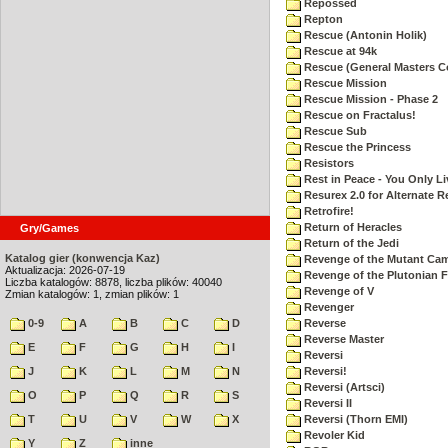
Repossed
Repton
Rescue (Antonin Holik)
Rescue at 94k
Rescue (General Masters C
Rescue Mission
Rescue Mission - Phase 2
Rescue on Fractalus!
Rescue Sub
Rescue the Princess
Resistors
Rest in Peace - You Only L
Resurex 2.0 for Alternate R
Retrofire!
Return of Heracles
Gry/Games
Return of the Jedi
Katalog gier (konwencja Kaz)
Revenge of the Mutant Ca
Aktualizacja: 2026-07-19
Revenge of the Plutonian F
Liczba katalogów: 8878, liczba plików: 40040
Revenge of V
Zmian katalogów: 1, zmian plików: 1
Revenger
0-9
A
B
C
D
Reverse
Reverse Master
E
F
G
H
I
Reversi
J
K
L
M
N
Reversi!
Reversi (Artsci)
O
P
Q
R
S
Reversi II
T
U
V
W
X
Reversi (Thorn EMI)
Revoler Kid
Y
Z
inne