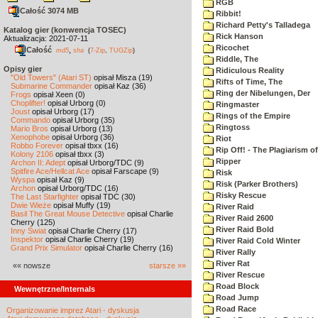
RGB
Całość 3074 MB
Ribbit!
Richard Petty's Talladega
Katalog gier (konwencja TOSEC)
Rick Hanson
Aktualizacja: 2021-07-11
Ricochet
Całość
,
md5
sha
(
7-Zip
,
TUGZip
)
Riddle, The
Opisy gier
Ridiculous Reality
"Old Towers" (Atari ST)
opisał Misza (19)
Rifts of Time, The
Submarine Commander
opisał Kaz (36)
Ring der Nibelungen, Der
Frogs
opisał Xeen (0)
Choplifter!
opisał Urborg (0)
Ringmaster
Joust
opisał Urborg (17)
Rings of the Empire
Commando
opisał Urborg (35)
Ringtoss
Mario Bros
opisał Urborg (13)
Xenophobe
opisał Urborg (36)
Riot
Robbo Forever
opisał tbxx (16)
Rip Off! - The Plagiarism o
Kolony 2106
opisał tbxx (3)
Ripper
Archon II: Adept
opisał Urborg/TDC (9)
Spitfire Ace/Hellcat Ace
opisał Farscape (9)
Risk
Wyspa
opisał Kaz (9)
Risk (Parker Brothers)
Archon
opisał Urborg/TDC (16)
Risky Rescue
The Last Starfighter
opisał TDC (30)
Dwie Wieże
opisał Muffy (19)
River Raid
Basil The Great Mouse Detective
opisał Charlie
River Raid 2600
Cherry (125)
River Raid Bold
Inny Świat
opisał Charlie Cherry (17)
Inspektor
opisał Charlie Cherry (19)
River Raid Cold Winter
Grand Prix Simulator
opisał Charlie Cherry (16)
River Rally
River Rat
«« nowsze
starsze »»
River Rescue
Road Block
Wewnętrzne/Internals
Road Jump
Road Race
Organizowanie imprez Atari - dyskusja