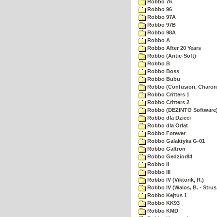
Robbo 76
Robbo 96
Robbo 97A
Robbo 97B
Robbo 98A
Robbo A
Robbo After 20 Years
Robbo (Antic-Soft)
Robbo B
Robbo Boss
Robbo Bubu
Robbo (Confusion, Charon
Robbo Critters 1
Robbo Critters 2
Robbo (DEZINTO Software
Robbo dla Dzieci
Robbo dla Orlat
Robbo Forever
Robbo Galaktyka G-01
Robbo Galtron
Robbo Gedzior84
Robbo II
Robbo III
Robbo IV (Viktorik, R.)
Robbo IV (Walos, B. - Strus,
Robbo Kejtus 1
Robbo KK93
Robbo KMD