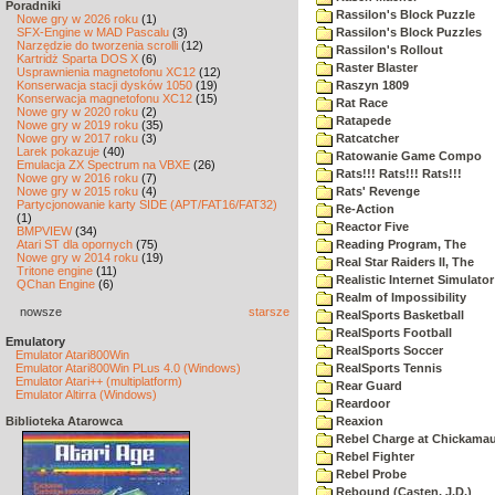
Poradniki
Rassilon's Block Puzzle
Nowe gry w 2026 roku
(1)
SFX-Engine w MAD Pascalu
(3)
Rassilon's Block Puzzles
Narzędzie do tworzenia scrolli
(12)
Rassilon's Rollout
Kartridż Sparta DOS X
(6)
Raster Blaster
Usprawnienia magnetofonu XC12
(12)
Konserwacja stacji dysków 1050
(19)
Raszyn 1809
Konserwacja magnetofonu XC12
(15)
Rat Race
Nowe gry w 2020 roku
(2)
Ratapede
Nowe gry w 2019 roku
(35)
Nowe gry w 2017 roku
(3)
Ratcatcher
Larek pokazuje
(40)
Ratowanie Game Compo
Emulacja ZX Spectrum na VBXE
(26)
Rats!!! Rats!!! Rats!!!
Nowe gry w 2016 roku
(7)
Nowe gry w 2015 roku
(4)
Rats' Revenge
Partycjonowanie karty SIDE (APT/FAT16/FAT32)
Re-Action
(1)
Reactor Five
BMPVIEW
(34)
Atari ST dla opornych
(75)
Reading Program, The
Nowe gry w 2014 roku
(19)
Real Star Raiders II, The
Tritone engine
(11)
Realistic Internet Simulator
QChan Engine
(6)
Realm of Impossibility
nowsze
starsze
RealSports Basketball
RealSports Football
Emulatory
RealSports Soccer
Emulator Atari800Win
Emulator Atari800Win PLus 4.0 (Windows)
RealSports Tennis
Emulator Atari++ (multiplatform)
Rear Guard
Emulator Altirra (Windows)
Reardoor
Biblioteka Atarowca
Reaxion
Rebel Charge at Chickama
Rebel Fighter
Rebel Probe
Rebound (Casten, J.D.)