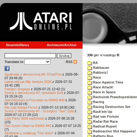
Nowinki/News
Archiwum/Archive
336
gier w katalogu
R
:
Translate to
RSS
RA
Rabbacan
Rabbotz!
Spotkanie z demosceną #9: STeel/Tori
z 2026-08-
Race
07 20:49 (6)
Letnia edycja Silly Venture 2026
z 2026-07-31
Race Against Time
15:41 (38)
Race Attack!
Pamięci Jurgiego
z 2026-07-21 12:42 (1)
Race in Space
Sceny z demosceny #7: opowiada SuN
z 2026-07-
19 15:24 (2)
Rachunek Prawdopodobie
Atari Muzeum w Poznaniu na KWAS #40
z 2026-
Racing
07-16 16:10 (4)
Racing Destruction Set
Nie żyje kolega Pecuś
z 2026-07-13 18:00 (30)
Sceny z demosceny #7 - Grzegorz "Sun" Żyła
z
Rack'em Up
2026-07-12 17:29 (12)
Rad van Fortuin
Lost Party 2026 nadchodzi
z 2026-07-08 15:28
Radar Rat Race
(23)
Pan Zenon i Atari na KWAS #40
z 2026-07-07 13:25
Radical Rupert
(7)
Radioactive Shit Happens!
Spotkanie z redakcją "The Voice"
z 2026-07-04
Rafferty Run
07:42 (9)