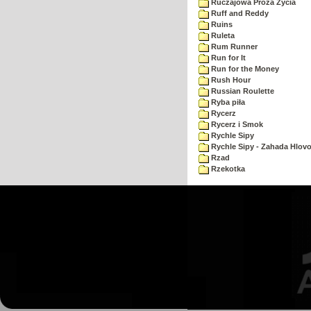
Ruczajowa Proza Zycia
Ruff and Reddy
Ruins
Ruleta
Rum Runner
Run for It
Run for the Money
Rush Hour
Russian Roulette
Ryba piła
Rycerz
Rycerz i Smok
Rychle Sipy
Rychle Sipy - Zahada Hlov
Rzad
Rzekotka