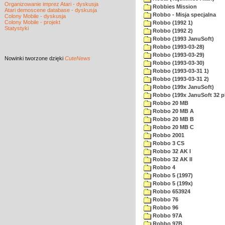
Organizowanie imprez Atari - dyskusja
Robbies Mission
Atari demoscene database - dyskusja
Robbo - Misja specjalna
Colony Mobile - dyskusja
Colony Mobile - projekt
Robbo (1992 1)
Statystyki
Robbo (1992 2)
Robbo (1993 JanuSoft)
Robbo (1993-03-28)
Robbo (1993-03-29)
Nowinki
tworzone dzięki
CuteNews
Robbo (1993-03-30)
Robbo (1993-03-31 1)
Robbo (1993-03-31 2)
Robbo (199x JanuSoft)
Robbo (199x JanuSoft 32 p
Robbo 20 MB
Robbo 20 MB A
Robbo 20 MB B
Robbo 20 MB C
Robbo 2001
Robbo 3 CS
Robbo 32 AK I
Robbo 32 AK II
Robbo 4
Robbo 5 (1997)
Robbo 5 (199x)
Robbo 653924
Robbo 76
Robbo 96
Robbo 97A
Robbo 97B