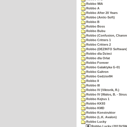
Robbo 98A
Robbo A
Robbo After 20 Years
Robbo (Antic-Soft)
Robbo B
Robbo Boss
Robbo Bubu
Robbo (Confusion, Charon
Robbo Critters 1
Robbo Critters 2
Robbo (DEZINTO Software
Robbo dla Dzieci
Robbo dla Orlat
Robbo Forever
Robbo Galaktyka G-01
Robbo Galtron
Robbo Gedzior84
Robbo II
Robbo III
Robbo IV (Viktorik, R.)
Robbo IV (Walos, B. - Strus,
Robbo Kejtus 1
Robbo KK93
Robbo KMD
Robbo Konstruktor
Robbo (L.K. Avalon)
Robbo Lucky
Robbo Lucky (2013)(SWS