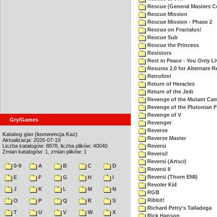
Rescue (General Masters C
Rescue Mission
Rescue Mission - Phase 2
Rescue on Fractalus!
Rescue Sub
Rescue the Princess
Resistors
Rest in Peace - You Only L
Resurex 2.0 for Alternate R
Retrofire!
Return of Heracles
Return of the Jedi
Revenge of the Mutant Ca
Revenge of the Plutonian F
Revenge of V
Gry/Games
Revenger
Reverse
Katalog gier (konwencja Kaz)
Reverse Master
Aktualizacja: 2026-07-19
Liczba katalogów: 8878, liczba plików: 40040
Reversi
Zmian katalogów: 1, zmian plików: 1
Reversi!
Reversi (Artsci)
0-9
A
B
C
D
Reversi II
Reversi (Thorn EMI)
E
F
G
H
I
Revoler Kid
J
K
L
M
N
RGB
Ribbit!
O
P
Q
R
S
Richard Petty's Talladega
T
U
V
W
X
Rick Hanson