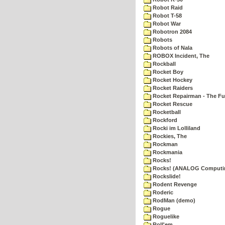
Robot Raid
Robot T-58
Robot War
Robotron 2084
Robots
Robots of Nala
ROBOX Incident, The
Rockball
Rocket Boy
Rocket Hockey
Rocket Raiders
Rocket Repairman - The Fu
Rocket Rescue
Rocketball
Rockford
Rocki im Lolliland
Rockies, The
Rockman
Rockmania
Rocks!
Rocks! (ANALOG Computi
Rockslide!
Rodent Revenge
Roderic
RodMan (demo)
Rogue
Roguelike
Roll'em