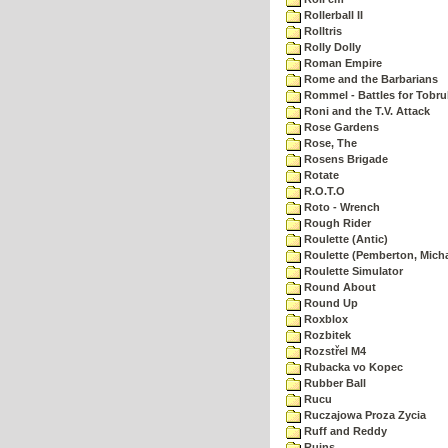
Rollerball II
Rolltris
Rolly Dolly
Roman Empire
Rome and the Barbarians
Rommel - Battles for Tobru
Roni and the T.V. Attack
Rose Gardens
Rose, The
Rosens Brigade
Rotate
R.O.T.O
Roto - Wrench
Rough Rider
Roulette (Antic)
Roulette (Pemberton, Micha
Roulette Simulator
Round About
Round Up
Roxblox
Rozbitek
Rozstřel M4
Rubacka vo Kopec
Rubber Ball
Rucu
Ruczajowa Proza Zycia
Ruff and Reddy
Ruins