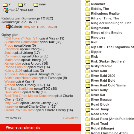
Ricochet
Y
Z
inne
Riddle, The
Całość 3074 MB
Ridiculous Reality
Katalog gier (konwencja TOSEC)
Rifts of Time, The
Aktualizacja: 2021-07-11
Ring der Nibelungen, Der
Całość
,
md5
sha
(
7-Zip
,
TUGZip
)
Ringmaster
Rings of the Empire
Opisy gier
Ringtoss
"Old Towers" (Atari ST)
opisał Misza (19)
Submarine Commander
opisał Kaz (36)
Riot
Frogs
opisał Xeen (0)
Rip Off! - The Plagiarism o
Choplifter!
opisał Urborg (0)
Ripper
Joust
opisał Urborg (17)
Commando
opisał Urborg (35)
Risk
Mario Bros
opisał Urborg (13)
Risk (Parker Brothers)
Xenophobe
opisał Urborg (36)
Risky Rescue
Robbo Forever
opisał tbxx (16)
Kolony 2106
opisał tbxx (3)
River Raid
Archon II: Adept
opisał Urborg/TDC (9)
River Raid 2600
Spitfire Ace/Hellcat Ace
opisał Farscape (9)
River Raid Bold
Wyspa
opisał Kaz (9)
Archon
opisał Urborg/TDC (16)
River Raid Cold Winter
The Last Starfighter
opisał TDC (30)
River Rally
Dwie Wieże
opisał Muffy (19)
River Rat
Basil The Great Mouse Detective
opisał Charlie
Cherry (125)
River Rescue
Inny Świat
opisał Charlie Cherry (17)
Road Block
Inspektor
opisał Charlie Cherry (19)
Road Jump
Grand Prix Simulator
opisał Charlie Cherry (16)
Road Race
«« nowsze
starsze »»
Road Race (Antic Publishi
Road Toad
Wewnętrzne/Internals
Robal (Mirage)
Robal (Tajemnice Atari)