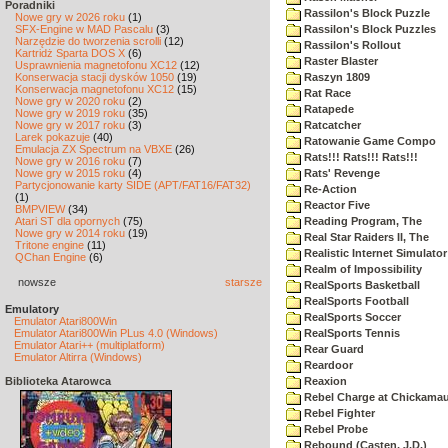
Poradniki
Rassilon's Block Puzzle
Nowe gry w 2026 roku
(1)
SFX-Engine w MAD Pascalu
(3)
Rassilon's Block Puzzles
Narzędzie do tworzenia scrolli
(12)
Rassilon's Rollout
Kartridż Sparta DOS X
(6)
Raster Blaster
Usprawnienia magnetofonu XC12
(12)
Konserwacja stacji dysków 1050
(19)
Raszyn 1809
Konserwacja magnetofonu XC12
(15)
Rat Race
Nowe gry w 2020 roku
(2)
Ratapede
Nowe gry w 2019 roku
(35)
Nowe gry w 2017 roku
(3)
Ratcatcher
Larek pokazuje
(40)
Ratowanie Game Compo
Emulacja ZX Spectrum na VBXE
(26)
Rats!!! Rats!!! Rats!!!
Nowe gry w 2016 roku
(7)
Nowe gry w 2015 roku
(4)
Rats' Revenge
Partycjonowanie karty SIDE (APT/FAT16/FAT32)
Re-Action
(1)
Reactor Five
BMPVIEW
(34)
Atari ST dla opornych
(75)
Reading Program, The
Nowe gry w 2014 roku
(19)
Real Star Raiders II, The
Tritone engine
(11)
Realistic Internet Simulator
QChan Engine
(6)
Realm of Impossibility
nowsze
starsze
RealSports Basketball
RealSports Football
Emulatory
RealSports Soccer
Emulator Atari800Win
Emulator Atari800Win PLus 4.0 (Windows)
RealSports Tennis
Emulator Atari++ (multiplatform)
Rear Guard
Emulator Altirra (Windows)
Reardoor
Biblioteka Atarowca
Reaxion
Rebel Charge at Chickama
Rebel Fighter
Rebel Probe
Rebound (Casten, J.D.)