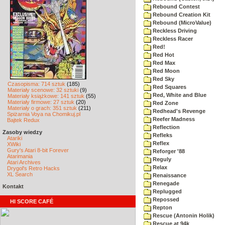
Rebound Contest
Rebound Creation Kit
Rebound (MicroValue)
Reckless Driving
Reckless Racer
Red!
Red Hot
Red Max
Red Moon
Red Sky
Czasopisma: 714 sztuk
(185)
Red Squares
Materiały scenowe: 32 sztuki
(9)
Red, White and Blue
Materiały książkowe: 141 sztuk
(55)
Materiały firmowe: 27 sztuk
(20)
Red Zone
Materiały o grach: 351 sztuk
(211)
Redhead's Revenge
Spiżarnia Voya na Chomikuj.pl
Reefer Madness
Bajtek Redux
Reflection
Zasoby wiedzy
Refleks
Atariki
Reflex
XWiki
Gury's Atari 8-bit Forever
Reforger '88
Atarimania
Reguly
Atari Archives
Relax
Drygol's Retro Hacks
XL Search
Renaissance
Renegade
Kontakt
Replugged
Repossed
HI SCORE CAFÉ
Repton
Rescue (Antonin Holik)
Rescue at 94k