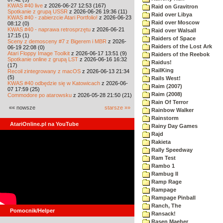
KWAS #40 live
z 2026-06-27 12:53 (167)
Raid on Gravitron
Spotkanie z grupą USSR
z 2026-06-26 19:36 (11)
Raid over Libya
KWAS #40 - zabierzcie Atari Portfolio!
z 2026-06-23
Raid over Moscow
08:12 (0)
KWAS #40 - naprawa retrosprzętu
z 2026-06-21
Raid over Walsall
17:15 (1)
Raiders of Space
Sceny z demosceny #7 z Bigerem i MBR
z 2026-
Raiders of the Lost Ark
06-19 22:08 (0)
Atari Floppy Image Toolkit
z 2026-06-17 13:51 (9)
Raiders of the Reebok
Spotkanie online z grupą LST
z 2026-06-16 16:32
Raidus!
(17)
RailKing
Recoil zintegrowany z macOS
z 2026-06-13 21:34
(5)
Rails West!
KWAS #40 odbędzie się w Katowicach
z 2026-06-
Raim (2007)
07 17:59 (25)
Raim (2008)
Commodore po atarowsku
z 2026-05-28 21:50 (21)
Rain Of Terror
«« nowsze
starsze »»
Rainbow Walker
Rainstorm
AtariOnline.pl na YouTube
Rainy Day Games
Rajd
Rakieta
Rally Speedway
Ram Test
Rambo 1
Rambug II
Ramp Rage
Rampage
Rampage Pinball
Ranch, The
Pomocnik/Helper
Ransack!
Rasen Maeher