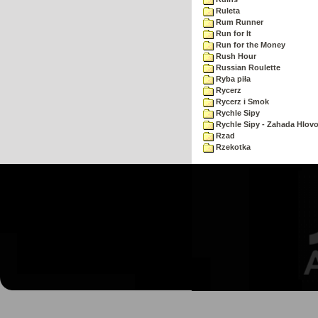
Ruleta
Rum Runner
Run for It
Run for the Money
Rush Hour
Russian Roulette
Ryba piła
Rycerz
Rycerz i Smok
Rychle Sipy
Rychle Sipy - Zahada Hlov
Rzad
Rzekotka