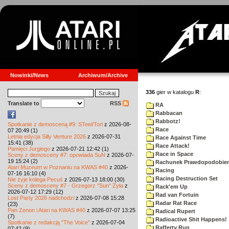
Nowinki/News
Archiwum/Archive
336
gier w katalogu
R
:
Translate to
RSS
RA
Rabbacan
Rabbotz!
Spotkanie z demosceną #9: STeel/Tori
z 2026-08-
Race
07 20:49 (1)
Letnia edycja Silly Venture 2026
z 2026-07-31
Race Against Time
15:41 (38)
Race Attack!
Pamięci Jurgiego
z 2026-07-21 12:42 (1)
Race in Space
Sceny z demosceny #7: opowiada SuN
z 2026-07-
19 15:24 (2)
Rachunek Prawdopodobie
Atari Muzeum w Poznaniu na KWAS #40
z 2026-
Racing
07-16 16:10 (4)
Racing Destruction Set
Nie żyje kolega Pecuś
z 2026-07-13 18:00 (30)
Sceny z demosceny #7 - Grzegorz "Sun" Żyła
z
Rack'em Up
2026-07-12 17:29 (12)
Rad van Fortuin
Lost Party 2026 nadchodzi
z 2026-07-08 15:28
Radar Rat Race
(23)
Pan Zenon i Atari na KWAS #40
z 2026-07-07 13:25
Radical Rupert
(7)
Radioactive Shit Happens!
Spotkanie z redakcją "The Voice"
z 2026-07-04
Rafferty Run
07:42 (9)