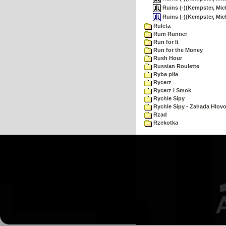
Ruins (-)(Kempster, Mic
Ruins (-)(Kempster, Mic
Ruleta
Rum Runner
Run for It
Run for the Money
Rush Hour
Russian Roulette
Ryba piła
Rycerz
Rycerz i Smok
Rychle Sipy
Rychle Sipy - Zahada Hlov
Rzad
Rzekotka