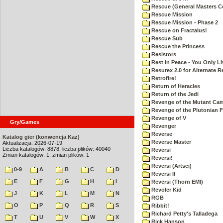
Rescue (General Masters C
Rescue Mission
Rescue Mission - Phase 2
Rescue on Fractalus!
Rescue Sub
Rescue the Princess
Resistors
Rest in Peace - You Only L
Resurex 2.0 for Alternate R
Retrofire!
Return of Heracles
Return of the Jedi
Revenge of the Mutant Ca
Revenge of the Plutonian F
Revenge of V
Gry/Games
Revenger
Reverse
Katalog gier (konwencja Kaz)
Reverse Master
Aktualizacja: 2026-07-19
Liczba katalogów: 8878, liczba plików: 40040
Reversi
Zmian katalogów: 1, zmian plików: 1
Reversi!
Reversi (Artsci)
0-9
A
B
C
D
Reversi II
E
F
G
H
I
Reversi (Thorn EMI)
Revoler Kid
J
K
L
M
N
RGB
O
P
Q
R
S
Ribbit!
Richard Petty's Talladega
T
U
V
W
X
Rick Hanson