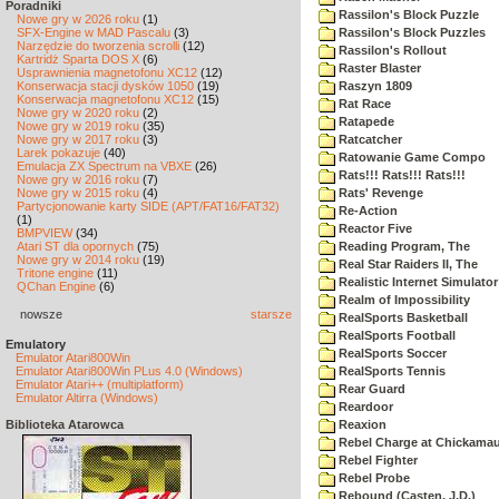
Poradniki
Rassilon's Block Puzzle
Nowe gry w 2026 roku
(1)
SFX-Engine w MAD Pascalu
(3)
Rassilon's Block Puzzles
Narzędzie do tworzenia scrolli
(12)
Rassilon's Rollout
Kartridż Sparta DOS X
(6)
Raster Blaster
Usprawnienia magnetofonu XC12
(12)
Konserwacja stacji dysków 1050
(19)
Raszyn 1809
Konserwacja magnetofonu XC12
(15)
Rat Race
Nowe gry w 2020 roku
(2)
Ratapede
Nowe gry w 2019 roku
(35)
Nowe gry w 2017 roku
(3)
Ratcatcher
Larek pokazuje
(40)
Ratowanie Game Compo
Emulacja ZX Spectrum na VBXE
(26)
Rats!!! Rats!!! Rats!!!
Nowe gry w 2016 roku
(7)
Nowe gry w 2015 roku
(4)
Rats' Revenge
Partycjonowanie karty SIDE (APT/FAT16/FAT32)
Re-Action
(1)
Reactor Five
BMPVIEW
(34)
Atari ST dla opornych
(75)
Reading Program, The
Nowe gry w 2014 roku
(19)
Real Star Raiders II, The
Tritone engine
(11)
Realistic Internet Simulator
QChan Engine
(6)
Realm of Impossibility
nowsze
starsze
RealSports Basketball
RealSports Football
Emulatory
RealSports Soccer
Emulator Atari800Win
Emulator Atari800Win PLus 4.0 (Windows)
RealSports Tennis
Emulator Atari++ (multiplatform)
Rear Guard
Emulator Altirra (Windows)
Reardoor
Biblioteka Atarowca
Reaxion
Rebel Charge at Chickama
Rebel Fighter
Rebel Probe
Rebound (Casten, J.D.)