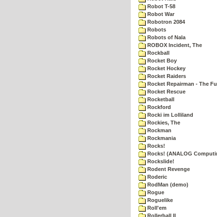
Robot T-58
Robot War
Robotron 2084
Robots
Robots of Nala
ROBOX Incident, The
Rockball
Rocket Boy
Rocket Hockey
Rocket Raiders
Rocket Repairman - The Fu
Rocket Rescue
Rocketball
Rockford
Rocki im Lolliland
Rockies, The
Rockman
Rockmania
Rocks!
Rocks! (ANALOG Computi
Rockslide!
Rodent Revenge
Roderic
RodMan (demo)
Rogue
Roguelike
Roll'em
Rollerball II