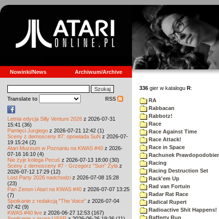
Nowinki/News
Archiwum/Archive
336
gier w katalogu
R
:
Translate to
RSS
RA
Rabbacan
Rabbotz!
Letnia edycja Silly Venture 2026
z 2026-07-31
Race
15:41 (36)
Pamięci Jurgiego
z 2026-07-21 12:42 (1)
Race Against Time
Sceny z demosceny #7: opowiada SuN
z 2026-07-
Race Attack!
19 15:24 (2)
Race in Space
Atari Muzeum w Poznaniu na KWAS #40
z 2026-
07-16 16:10 (4)
Rachunek Prawdopodobie
Nie żyje kolega Pecuś
z 2026-07-13 18:00 (30)
Racing
Sceny z demosceny #7 - Grzegorz "Sun" Żyła
z
Racing Destruction Set
2026-07-12 17:29 (12)
Lost Party 2026 nadchodzi
z 2026-07-08 15:28
Rack'em Up
(23)
Rad van Fortuin
Pan Zenon i Atari na KWAS #40
z 2026-07-07 13:25
Radar Rat Race
(7)
Spotkanie z redakcją "The Voice"
z 2026-07-04
Radical Rupert
07:42 (9)
Radioactive Shit Happens!
KWAS #40 live
z 2026-06-27 12:53 (167)
Rafferty Run
Spotkanie z grupą USSR
z 2026-06-26 19:36 (11)