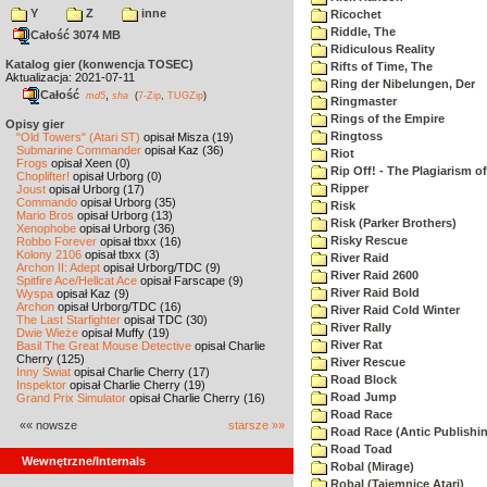
Y
Z
inne
Ricochet
Riddle, The
Całość 3074 MB
Ridiculous Reality
Katalog gier (konwencja TOSEC)
Rifts of Time, The
Aktualizacja: 2021-07-11
Ring der Nibelungen, Der
Całość
,
md5
sha
(
7-Zip
,
TUGZip
)
Ringmaster
Rings of the Empire
Opisy gier
Ringtoss
"Old Towers" (Atari ST)
opisał Misza (19)
Submarine Commander
opisał Kaz (36)
Riot
Frogs
opisał Xeen (0)
Rip Off! - The Plagiarism o
Choplifter!
opisał Urborg (0)
Ripper
Joust
opisał Urborg (17)
Commando
opisał Urborg (35)
Risk
Mario Bros
opisał Urborg (13)
Risk (Parker Brothers)
Xenophobe
opisał Urborg (36)
Risky Rescue
Robbo Forever
opisał tbxx (16)
Kolony 2106
opisał tbxx (3)
River Raid
Archon II: Adept
opisał Urborg/TDC (9)
River Raid 2600
Spitfire Ace/Hellcat Ace
opisał Farscape (9)
River Raid Bold
Wyspa
opisał Kaz (9)
Archon
opisał Urborg/TDC (16)
River Raid Cold Winter
The Last Starfighter
opisał TDC (30)
River Rally
Dwie Wieże
opisał Muffy (19)
River Rat
Basil The Great Mouse Detective
opisał Charlie
Cherry (125)
River Rescue
Inny Świat
opisał Charlie Cherry (17)
Road Block
Inspektor
opisał Charlie Cherry (19)
Road Jump
Grand Prix Simulator
opisał Charlie Cherry (16)
Road Race
«« nowsze
starsze »»
Road Race (Antic Publishi
Road Toad
Wewnętrzne/Internals
Robal (Mirage)
Robal (Tajemnice Atari)