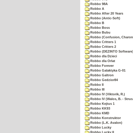
Robbo 98A
Robbo A
Robbo After 20 Years
Robbo (Antic-Soft)
Robbo B
Robbo Boss
Robbo Bubu
Robbo (Confusion, Charon
Robbo Critters 1
Robbo Critters 2
Robbo (DEZINTO Software
Robbo dla Dzieci
Robbo dla Orlat
Robbo Forever
Robbo Galaktyka G-01
Robbo Galtron
Robbo Gedzior84
Robbo II
Robbo III
Robbo IV (Viktorik, R.)
Robbo IV (Walos, B. - Strus,
Robbo Kejtus 1
Robbo KK93
Robbo KMD
Robbo Konstruktor
Robbo (L.K. Avalon)
Robbo Lucky
Robbo Lucky II