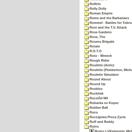
Rolltris
Rolly Dolly
Roman Empire
Rome and the Barbarians
Rommel - Battles for Tobru
Roni and the T.V. Attack
Rose Gardens
Rose, The
Rosens Brigade
Rotate
R.O.T.O
Roto - Wrench
Rough Rider
Roulette (Antic)
Roulette (Pemberton, Micha
Roulette Simulator
Round About
Round Up
Roxblox
Rozbitek
Rozstřel M4
Rubacka vo Kopec
Rubber Ball
Rucu
Ruczajowa Proza Zycia
Ruff and Reddy
Ruins
Ruins (-)(Kempster, Mich