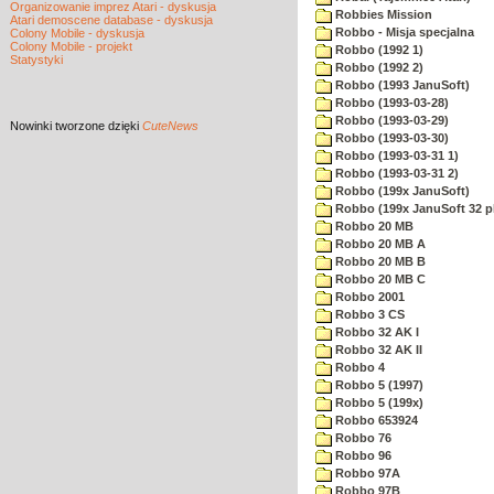
Organizowanie imprez Atari - dyskusja
Robbies Mission
Atari demoscene database - dyskusja
Robbo - Misja specjalna
Colony Mobile - dyskusja
Colony Mobile - projekt
Robbo (1992 1)
Statystyki
Robbo (1992 2)
Robbo (1993 JanuSoft)
Robbo (1993-03-28)
Robbo (1993-03-29)
Nowinki
tworzone dzięki
CuteNews
Robbo (1993-03-30)
Robbo (1993-03-31 1)
Robbo (1993-03-31 2)
Robbo (199x JanuSoft)
Robbo (199x JanuSoft 32 p
Robbo 20 MB
Robbo 20 MB A
Robbo 20 MB B
Robbo 20 MB C
Robbo 2001
Robbo 3 CS
Robbo 32 AK I
Robbo 32 AK II
Robbo 4
Robbo 5 (1997)
Robbo 5 (199x)
Robbo 653924
Robbo 76
Robbo 96
Robbo 97A
Robbo 97B