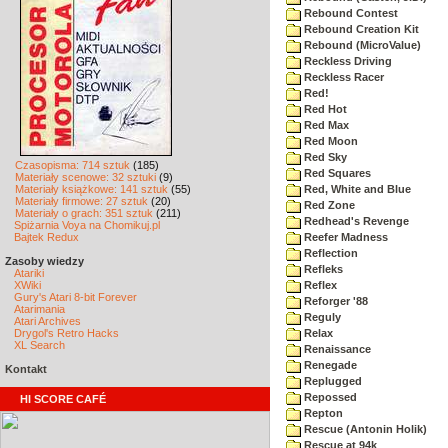
Rebound Contest
Rebound Creation Kit
Rebound (MicroValue)
Reckless Driving
Reckless Racer
Red!
Red Hot
Red Max
Red Moon
Red Sky
Czasopisma: 714 sztuk
(185)
Red Squares
Materiały scenowe: 32 sztuki
(9)
Materiały książkowe: 141 sztuk
(55)
Red, White and Blue
Materiały firmowe: 27 sztuk
(20)
Red Zone
Materiały o grach: 351 sztuk
(211)
Redhead's Revenge
Spiżarnia Voya na Chomikuj.pl
Bajtek Redux
Reefer Madness
Reflection
Zasoby wiedzy
Refleks
Atariki
XWiki
Reflex
Gury's Atari 8-bit Forever
Reforger '88
Atarimania
Reguly
Atari Archives
Drygol's Retro Hacks
Relax
XL Search
Renaissance
Renegade
Kontakt
Replugged
Repossed
HI SCORE CAFÉ
Repton
Rescue (Antonin Holik)
Rescue at 94k