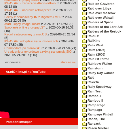
KWAS #40 - zabierzcie Atari Portfolio!
z 2026-06-23
Raid on Gravitron
08:12 (0)
Raid over Libya
KWAS #40 - naprawa retrosprzętu
z 2026-06-21
Raid over Moscow
17:15 (1)
Sceny z demosceny #7 z Bigerem i MBR
z 2026-
Raid over Walsall
06-19 22:08 (0)
Raiders of Space
Atari Floppy Image Toolkit
z 2026-06-17 13:51 (9)
Raiders of the Lost Ark
Spotkanie online z grupą LST
z 2026-06-16 16:32
(16)
Raiders of the Reebok
Recoil zintegrowany z macOS
z 2026-06-13 21:34
Raidus!
(5)
RailKing
KWAS #40 odbędzie się w Katowicach
z 2026-06-
07 17:59 (25)
Rails West!
Commodore po atarowsku
z 2026-05-28 21:50 (21)
Raim (2007)
Urządzenie z rekordowo szybką transmisją SIO!
z
Raim (2008)
2026-05-24 20:57 (116)
Rain Of Terror
«« nowsze
starsze »»
Rainbow Walker
Rainstorm
AtariOnline.pl na YouTube
Rainy Day Games
Rajd
Rakieta
Rally Speedway
Ram Test
Rambo 1
Rambug II
Ramp Rage
Rampage
Rampage Pinball
Ranch, The
Pomocnik/Helper
Ransack!
Rasen Maeher