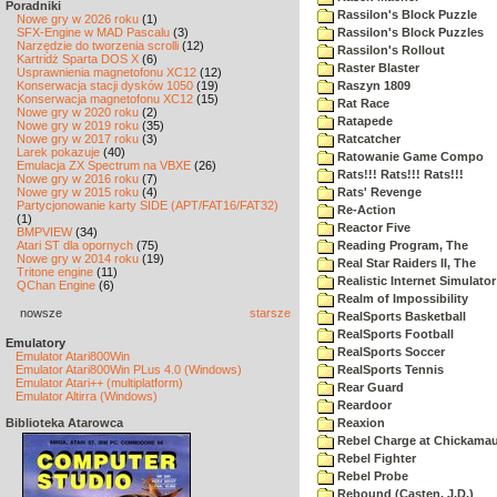
Poradniki
Rassilon's Block Puzzle
Nowe gry w 2026 roku
(1)
SFX-Engine w MAD Pascalu
(3)
Rassilon's Block Puzzles
Narzędzie do tworzenia scrolli
(12)
Rassilon's Rollout
Kartridż Sparta DOS X
(6)
Raster Blaster
Usprawnienia magnetofonu XC12
(12)
Konserwacja stacji dysków 1050
(19)
Raszyn 1809
Konserwacja magnetofonu XC12
(15)
Rat Race
Nowe gry w 2020 roku
(2)
Ratapede
Nowe gry w 2019 roku
(35)
Nowe gry w 2017 roku
(3)
Ratcatcher
Larek pokazuje
(40)
Ratowanie Game Compo
Emulacja ZX Spectrum na VBXE
(26)
Rats!!! Rats!!! Rats!!!
Nowe gry w 2016 roku
(7)
Nowe gry w 2015 roku
(4)
Rats' Revenge
Partycjonowanie karty SIDE (APT/FAT16/FAT32)
Re-Action
(1)
Reactor Five
BMPVIEW
(34)
Atari ST dla opornych
(75)
Reading Program, The
Nowe gry w 2014 roku
(19)
Real Star Raiders II, The
Tritone engine
(11)
Realistic Internet Simulator
QChan Engine
(6)
Realm of Impossibility
nowsze
starsze
RealSports Basketball
RealSports Football
Emulatory
RealSports Soccer
Emulator Atari800Win
Emulator Atari800Win PLus 4.0 (Windows)
RealSports Tennis
Emulator Atari++ (multiplatform)
Rear Guard
Emulator Altirra (Windows)
Reardoor
Biblioteka Atarowca
Reaxion
Rebel Charge at Chickama
Rebel Fighter
Rebel Probe
Rebound (Casten, J.D.)