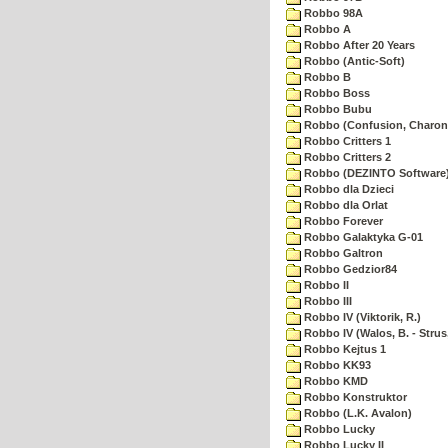
Robbo 98A
Robbo A
Robbo After 20 Years
Robbo (Antic-Soft)
Robbo B
Robbo Boss
Robbo Bubu
Robbo (Confusion, Charon
Robbo Critters 1
Robbo Critters 2
Robbo (DEZINTO Software
Robbo dla Dzieci
Robbo dla Orlat
Robbo Forever
Robbo Galaktyka G-01
Robbo Galtron
Robbo Gedzior84
Robbo II
Robbo III
Robbo IV (Viktorik, R.)
Robbo IV (Walos, B. - Strus,
Robbo Kejtus 1
Robbo KK93
Robbo KMD
Robbo Konstruktor
Robbo (L.K. Avalon)
Robbo Lucky
Robbo Lucky II