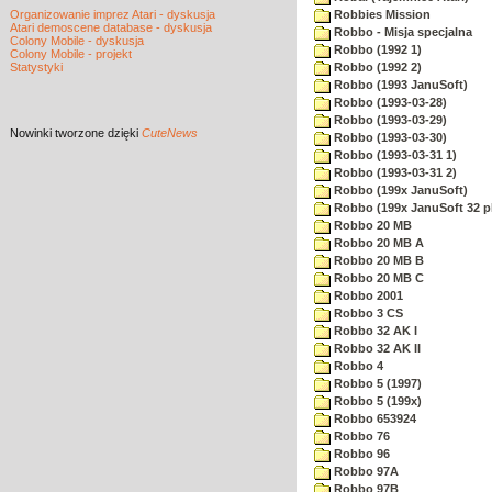
Organizowanie imprez Atari - dyskusja
Robbies Mission
Atari demoscene database - dyskusja
Robbo - Misja specjalna
Colony Mobile - dyskusja
Robbo (1992 1)
Colony Mobile - projekt
Statystyki
Robbo (1992 2)
Robbo (1993 JanuSoft)
Robbo (1993-03-28)
Robbo (1993-03-29)
Nowinki
tworzone dzięki
CuteNews
Robbo (1993-03-30)
Robbo (1993-03-31 1)
Robbo (1993-03-31 2)
Robbo (199x JanuSoft)
Robbo (199x JanuSoft 32 p
Robbo 20 MB
Robbo 20 MB A
Robbo 20 MB B
Robbo 20 MB C
Robbo 2001
Robbo 3 CS
Robbo 32 AK I
Robbo 32 AK II
Robbo 4
Robbo 5 (1997)
Robbo 5 (199x)
Robbo 653924
Robbo 76
Robbo 96
Robbo 97A
Robbo 97B