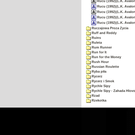
Rucu (1992)(L.K. Avalon)
Rucu (1992)(L.K. Avalon
Rucu (1992)(L.K. Avalon)
Rucu (1992)(L.K. Avalon
Rucu (1992)(L.K. Avalon
Ruczajowa Proza Zycia
Ruff and Reddy
Ruins
Ruleta
Rum Runner
Run for It
Run for the Money
Rush Hour
Russian Roulette
Ryba piła
Rycerz
Rycerz i Smok
Rychle Sipy
Rychle Sipy - Zahada Hlov
Rzad
Rzekotka