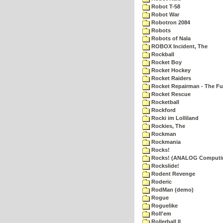
Robot T-58
Robot War
Robotron 2084
Robots
Robots of Nala
ROBOX Incident, The
Rockball
Rocket Boy
Rocket Hockey
Rocket Raiders
Rocket Repairman - The Fu
Rocket Rescue
Rocketball
Rockford
Rocki im Lolliland
Rockies, The
Rockman
Rockmania
Rocks!
Rocks! (ANALOG Computi
Rockslide!
Rodent Revenge
Roderic
RodMan (demo)
Rogue
Roguelike
Roll'em
Rollerball II