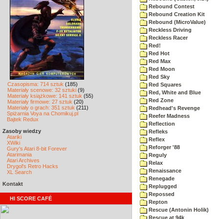
Rebound Contest
Rebound Creation Kit
Rebound (MicroValue)
Reckless Driving
Reckless Racer
Red!
Red Hot
Red Max
Red Moon
Red Sky
Czasopisma: 714 sztuk
(185)
Red Squares
Materiały scenowe: 32 sztuki
(9)
Red, White and Blue
Materiały książkowe: 141 sztuk
(55)
Red Zone
Materiały firmowe: 27 sztuk
(20)
Materiały o grach: 351 sztuk
(211)
Redhead's Revenge
Spiżarnia Voya na Chomikuj.pl
Reefer Madness
Bajtek Redux
Reflection
Zasoby wiedzy
Refleks
Atariki
Reflex
XWiki
Reforger '88
Gury's Atari 8-bit Forever
Atarimania
Reguly
Atari Archives
Relax
Drygol's Retro Hacks
Renaissance
XL Search
Renegade
Kontakt
Replugged
Repossed
HI SCORE CAFÉ
Repton
Rescue (Antonin Holik)
Rescue at 94k