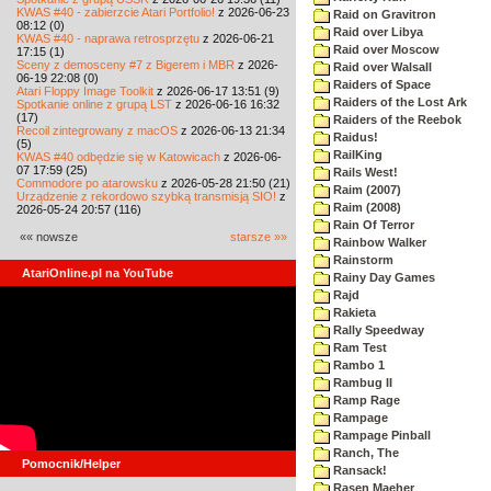
KWAS #40 - zabierzcie Atari Portfolio!
z 2026-06-23
Raid on Gravitron
08:12 (0)
Raid over Libya
KWAS #40 - naprawa retrosprzętu
z 2026-06-21
Raid over Moscow
17:15 (1)
Sceny z demosceny #7 z Bigerem i MBR
z 2026-
Raid over Walsall
06-19 22:08 (0)
Raiders of Space
Atari Floppy Image Toolkit
z 2026-06-17 13:51 (9)
Raiders of the Lost Ark
Spotkanie online z grupą LST
z 2026-06-16 16:32
(17)
Raiders of the Reebok
Recoil zintegrowany z macOS
z 2026-06-13 21:34
Raidus!
(5)
RailKing
KWAS #40 odbędzie się w Katowicach
z 2026-06-
07 17:59 (25)
Rails West!
Commodore po atarowsku
z 2026-05-28 21:50 (21)
Raim (2007)
Urządzenie z rekordowo szybką transmisją SIO!
z
Raim (2008)
2026-05-24 20:57 (116)
Rain Of Terror
«« nowsze
starsze »»
Rainbow Walker
Rainstorm
AtariOnline.pl na YouTube
Rainy Day Games
Rajd
Rakieta
Rally Speedway
Ram Test
Rambo 1
Rambug II
Ramp Rage
Rampage
Rampage Pinball
Ranch, The
Pomocnik/Helper
Ransack!
Rasen Maeher