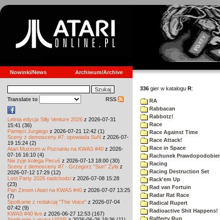
Nowinki/News
Archiwum/Archive
336
gier w katalogu
R
:
Translate to
RSS
RA
Rabbacan
Rabbotz!
Letnia edycja Silly Venture 2026
z 2026-07-31
Race
15:41 (36)
Pamięci Jurgiego
z 2026-07-21 12:42 (1)
Race Against Time
Sceny z demosceny #7: opowiada SuN
z 2026-07-
Race Attack!
19 15:24 (2)
Race in Space
Atari Muzeum w Poznaniu na KWAS #40
z 2026-
07-16 16:10 (4)
Rachunek Prawdopodobie
Nie żyje kolega Pecuś
z 2026-07-13 18:00 (30)
Racing
Sceny z demosceny #7 - Grzegorz "Sun" Żyła
z
Racing Destruction Set
2026-07-12 17:29 (12)
Lost Party 2026 nadchodzi
z 2026-07-08 15:28
Rack'em Up
(23)
Rad van Fortuin
Pan Zenon i Atari na KWAS #40
z 2026-07-07 13:25
Radar Rat Race
(7)
Spotkanie z redakcją "The Voice"
z 2026-07-04
Radical Rupert
07:42 (9)
Radioactive Shit Happens!
KWAS #40 live
z 2026-06-27 12:53 (167)
Rafferty Run
Spotkanie z grupą USSR
z 2026-06-26 19:36 (11)