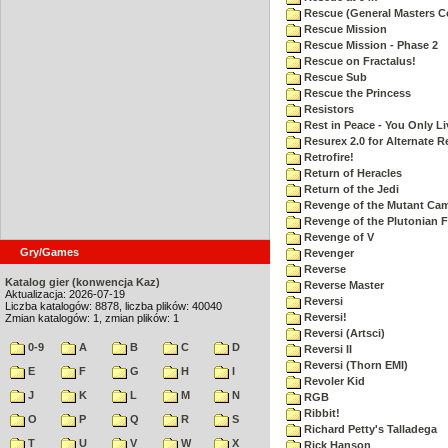
Rescue (General Masters C
Rescue Mission
Rescue Mission - Phase 2
Rescue on Fractalus!
Rescue Sub
Rescue the Princess
Resistors
Rest in Peace - You Only L
Resurex 2.0 for Alternate R
Retrofire!
Return of Heracles
Return of the Jedi
Revenge of the Mutant Ca
Revenge of the Plutonian F
Revenge of V
Gry/Games
Revenger
Reverse
Katalog gier (konwencja Kaz)
Reverse Master
Aktualizacja: 2026-07-19
Reversi
Liczba katalogów: 8878, liczba plików: 40040
Reversi!
Zmian katalogów: 1, zmian plików: 1
Reversi (Artsci)
0-9
A
B
C
D
Reversi II
Reversi (Thorn EMI)
E
F
G
H
I
Revoler Kid
J
K
L
M
N
RGB
Ribbit!
O
P
Q
R
S
Richard Petty's Talladega
T
U
V
W
X
Rick Hanson