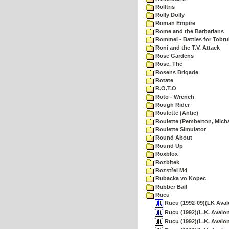
Rolltris
Rolly Dolly
Roman Empire
Rome and the Barbarians
Rommel - Battles for Tobru
Roni and the T.V. Attack
Rose Gardens
Rose, The
Rosens Brigade
Rotate
R.O.T.O
Roto - Wrench
Rough Rider
Roulette (Antic)
Roulette (Pemberton, Micha
Roulette Simulator
Round About
Round Up
Roxblox
Rozbitek
Rozstřel M4
Rubacka vo Kopec
Rubber Ball
Rucu
Rucu (1992-09)(LK Aval
Rucu (1992)(L.K. Avalon
Rucu (1992)(L.K. Avalon