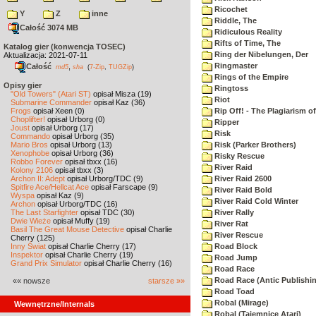
Ricochet
Y
Z
inne
Riddle, The
Całość 3074 MB
Ridiculous Reality
Rifts of Time, The
Katalog gier (konwencja TOSEC)
Ring der Nibelungen, Der
Aktualizacja: 2021-07-11
Ringmaster
Całość
,
md5
sha
(
7-Zip
,
TUGZip
)
Rings of the Empire
Opisy gier
Ringtoss
"Old Towers" (Atari ST)
opisał Misza (19)
Riot
Submarine Commander
opisał Kaz (36)
Frogs
opisał Xeen (0)
Rip Off! - The Plagiarism o
Choplifter!
opisał Urborg (0)
Ripper
Joust
opisał Urborg (17)
Risk
Commando
opisał Urborg (35)
Mario Bros
opisał Urborg (13)
Risk (Parker Brothers)
Xenophobe
opisał Urborg (36)
Risky Rescue
Robbo Forever
opisał tbxx (16)
River Raid
Kolony 2106
opisał tbxx (3)
Archon II: Adept
opisał Urborg/TDC (9)
River Raid 2600
Spitfire Ace/Hellcat Ace
opisał Farscape (9)
River Raid Bold
Wyspa
opisał Kaz (9)
River Raid Cold Winter
Archon
opisał Urborg/TDC (16)
The Last Starfighter
opisał TDC (30)
River Rally
Dwie Wieże
opisał Muffy (19)
River Rat
Basil The Great Mouse Detective
opisał Charlie
River Rescue
Cherry (125)
Inny Świat
opisał Charlie Cherry (17)
Road Block
Inspektor
opisał Charlie Cherry (19)
Road Jump
Grand Prix Simulator
opisał Charlie Cherry (16)
Road Race
Road Race (Antic Publishi
«« nowsze
starsze »»
Road Toad
Robal (Mirage)
Wewnętrzne/Internals
Robal (Tajemnice Atari)