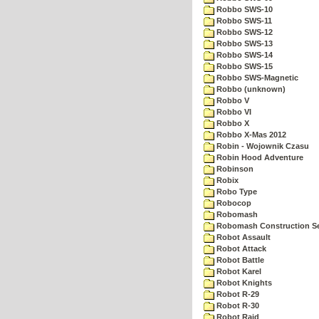
Robbo SWS-10
Robbo SWS-11
Robbo SWS-12
Robbo SWS-13
Robbo SWS-14
Robbo SWS-15
Robbo SWS-Magnetic
Robbo (unknown)
Robbo V
Robbo VI
Robbo X
Robbo X-Mas 2012
Robin - Wojownik Czasu
Robin Hood Adventure
Robinson
Robix
Robo Type
Robocop
Robomash
Robomash Construction S
Robot Assault
Robot Attack
Robot Battle
Robot Karel
Robot Knights
Robot R-29
Robot R-30
Robot Raid