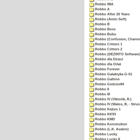
Robbo 98A
Robbo A
Robbo After 20 Years
Robbo (Antic-Soft)
Robbo B
Robbo Boss
Robbo Bubu
Robbo (Confusion, Charon
Robbo Critters 1
Robbo Critters 2
Robbo (DEZINTO Software
Robbo dla Dzieci
Robbo dla Orlat
Robbo Forever
Robbo Galaktyka G-01
Robbo Galtron
Robbo Gedzior84
Robbo II
Robbo III
Robbo IV (Viktorik, R.)
Robbo IV (Walos, B. - Strus,
Robbo Kejtus 1
Robbo KK93
Robbo KMD
Robbo Konstruktor
Robbo (L.K. Avalon)
Robbo Lucky
Robbo Lucky II