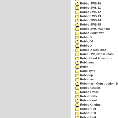
Robbo SWS-10
Robbo SWS-11
Robbo SWS-12
Robbo SWS-13
Robbo SWS-14
Robbo SWS-15
Robbo SWS-Magnetic
Robbo (unknown)
Robbo V
Robbo VI
Robbo X
Robbo X-Mas 2012
Robin - Wojownik Czasu
Robin Hood Adventure
Robinson
Robix
Robo Type
Robocop
Robomash
Robomash Construction S
Robot Assault
Robot Attack
Robot Battle
Robot Karel
Robot Knights
Robot R-29
Robot R-30
Robot Raid