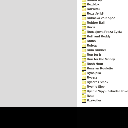
Roxblox
Rozbitek
Rozstřel M4
Rubacka vo Kopec
Rubber Ball
Rucu
Ruczajowa Proza Zycia
Ruff and Reddy
Ruins
Ruleta
Rum Runner
Run for It
Run for the Money
Rush Hour
Russian Roulette
Ryba piła
Rycerz
Rycerz i Smok
Rychle Sipy
Rychle Sipy - Zahada Hlov
Rzad
Rzekotka