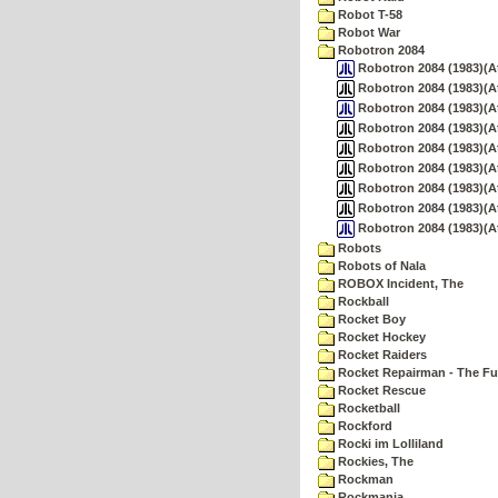
Robot T-58
Robot War
Robotron 2084
Robotron 2084 (1983)(At
Robotron 2084 (1983)(Atar
Robotron 2084 (1983)(At
Robotron 2084 (1983)(Ata
Robotron 2084 (1983)(Ata
Robotron 2084 (1983)(At
Robotron 2084 (1983)(Ata
Robotron 2084 (1983)(Ata
Robotron 2084 (1983)(At
Robots
Robots of Nala
ROBOX Incident, The
Rockball
Rocket Boy
Rocket Hockey
Rocket Raiders
Rocket Repairman - The Fu
Rocket Rescue
Rocketball
Rockford
Rocki im Lolliland
Rockies, The
Rockman
Rockmania