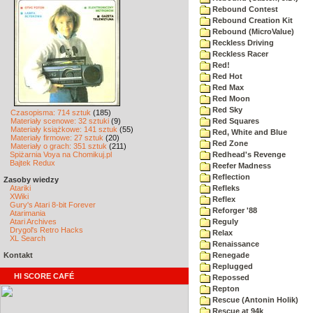
Rebound Contest
Rebound Creation Kit
Rebound (MicroValue)
Reckless Driving
Reckless Racer
Red!
Red Hot
Red Max
Red Moon
Red Sky
Czasopisma: 714 sztuk
(185)
Materiały scenowe: 32 sztuki
(9)
Red Squares
Materiały książkowe: 141 sztuk
(55)
Red, White and Blue
Materiały firmowe: 27 sztuk
(20)
Red Zone
Materiały o grach: 351 sztuk
(211)
Spiżarnia Voya na Chomikuj.pl
Redhead's Revenge
Bajtek Redux
Reefer Madness
Reflection
Zasoby wiedzy
Atariki
Refleks
XWiki
Reflex
Gury's Atari 8-bit Forever
Reforger '88
Atarimania
Atari Archives
Reguly
Drygol's Retro Hacks
Relax
XL Search
Renaissance
Kontakt
Renegade
Replugged
HI SCORE CAFÉ
Repossed
Repton
Rescue (Antonin Holik)
Rescue at 94k