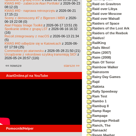
KWAS #40 - zabierzcie Atari Portfolio!
z 2026-06-23
Raid on Gravitron
08:12 (0)
Raid over Libya
KWAS #40 - naprawa retrosprzętu
z 2026-06-21
Raid over Moscow
17:15 (1)
Sceny z demosceny #7 z Bigerem i MBR
z 2026-
Raid over Walsall
06-19 22:08 (0)
Raiders of Space
Atari Floppy Image Toolkit
z 2026-06-17 13:51 (9)
Raiders of the Lost Ark
Spotkanie online z grupą LST
z 2026-06-16 16:32
(16)
Raiders of the Reebok
Recoil zintegrowany z macOS
z 2026-06-13 21:34
Raidus!
(5)
RailKing
KWAS #40 odbędzie się w Katowicach
z 2026-06-
07 17:59 (25)
Rails West!
Commodore po atarowsku
z 2026-05-28 21:50 (21)
Raim (2007)
Urządzenie z rekordowo szybką transmisją SIO!
z
Raim (2008)
2026-05-24 20:57 (116)
Rain Of Terror
«« nowsze
starsze »»
Rainbow Walker
Rainstorm
AtariOnline.pl na YouTube
Rainy Day Games
Rajd
Rakieta
Rally Speedway
Ram Test
Rambo 1
Rambug II
Ramp Rage
Rampage
Rampage Pinball
Ranch, The
Pomocnik/Helper
Ransack!
Rasen Maeher