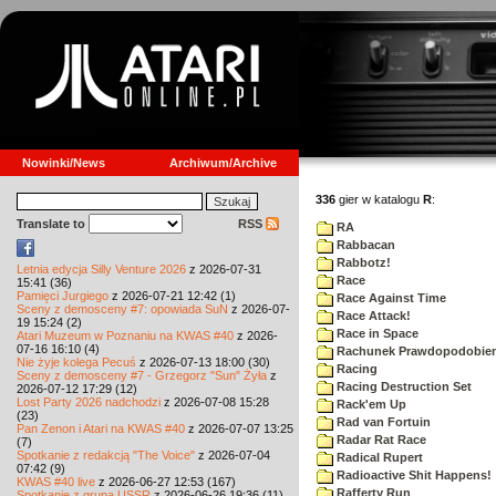
Nowinki/News
Archiwum/Archive
336
gier w katalogu
R
:
Translate to
RSS
RA
Rabbacan
Rabbotz!
Letnia edycja Silly Venture 2026
z 2026-07-31
Race
15:41 (36)
Pamięci Jurgiego
z 2026-07-21 12:42 (1)
Race Against Time
Sceny z demosceny #7: opowiada SuN
z 2026-07-
Race Attack!
19 15:24 (2)
Race in Space
Atari Muzeum w Poznaniu na KWAS #40
z 2026-
07-16 16:10 (4)
Rachunek Prawdopodobie
Nie żyje kolega Pecuś
z 2026-07-13 18:00 (30)
Racing
Sceny z demosceny #7 - Grzegorz "Sun" Żyła
z
Racing Destruction Set
2026-07-12 17:29 (12)
Lost Party 2026 nadchodzi
z 2026-07-08 15:28
Rack'em Up
(23)
Rad van Fortuin
Pan Zenon i Atari na KWAS #40
z 2026-07-07 13:25
Radar Rat Race
(7)
Spotkanie z redakcją "The Voice"
z 2026-07-04
Radical Rupert
07:42 (9)
Radioactive Shit Happens!
KWAS #40 live
z 2026-06-27 12:53 (167)
Rafferty Run
Spotkanie z grupą USSR
z 2026-06-26 19:36 (11)