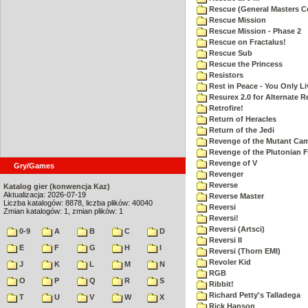
Rescue (General Masters C
Rescue Mission
Rescue Mission - Phase 2
Rescue on Fractalus!
Rescue Sub
Rescue the Princess
Resistors
Rest in Peace - You Only L
Resurex 2.0 for Alternate R
Retrofire!
Return of Heracles
Return of the Jedi
Revenge of the Mutant Ca
Revenge of the Plutonian F
Revenge of V
Gry/Games
Revenger
Reverse
Katalog gier (konwencja Kaz)
Aktualizacja: 2026-07-19
Reverse Master
Liczba katalogów: 8878, liczba plików: 40040
Reversi
Zmian katalogów: 1, zmian plików: 1
Reversi!
Reversi (Artsci)
0-9
A
B
C
D
Reversi II
E
F
G
H
I
Reversi (Thorn EMI)
Revoler Kid
J
K
L
M
N
RGB
O
P
Q
R
S
Ribbit!
Richard Petty's Talladega
T
U
V
W
X
Rick Hanson