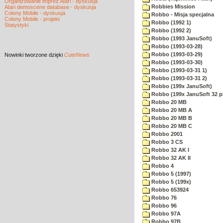
Organizowanie imprez Atari - dyskusja
Robbies Mission
Atari demoscene database - dyskusja
Colony Mobile - dyskusja
Robbo - Misja specjalna
Colony Mobile - projekt
Robbo (1992 1)
Statystyki
Robbo (1992 2)
Robbo (1993 JanuSoft)
Robbo (1993-03-28)
Robbo (1993-03-29)
Nowinki
tworzone dzięki
CuteNews
Robbo (1993-03-30)
Robbo (1993-03-31 1)
Robbo (1993-03-31 2)
Robbo (199x JanuSoft)
Robbo (199x JanuSoft 32 p
Robbo 20 MB
Robbo 20 MB A
Robbo 20 MB B
Robbo 20 MB C
Robbo 2001
Robbo 3 CS
Robbo 32 AK I
Robbo 32 AK II
Robbo 4
Robbo 5 (1997)
Robbo 5 (199x)
Robbo 653924
Robbo 76
Robbo 96
Robbo 97A
Robbo 97B