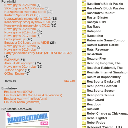
Poradniki
Rassilon's Block Puzzle
Nowe gry w 2026 roku
(1)
SFX-Engine w MAD Pascalu
(3)
Rassilon's Block Puzzles
Narzędzie do tworzenia scrolli
(12)
Rassilon's Rollout
Kartridż Sparta DOS X
(6)
Raster Blaster
Usprawnienia magnetofonu XC12
(12)
Konserwacja stacji dysków 1050
(19)
Raszyn 1809
Konserwacja magnetofonu XC12
(15)
Rat Race
Nowe gry w 2020 roku
(2)
Ratapede
Nowe gry w 2019 roku
(35)
Nowe gry w 2017 roku
(3)
Ratcatcher
Larek pokazuje
(40)
Ratowanie Game Compo
Emulacja ZX Spectrum na VBXE
(26)
Rats!!! Rats!!! Rats!!!
Nowe gry w 2016 roku
(7)
Nowe gry w 2015 roku
(4)
Rats' Revenge
Partycjonowanie karty SIDE (APT/FAT16/FAT32)
Re-Action
(1)
Reactor Five
BMPVIEW
(34)
Atari ST dla opornych
(75)
Reading Program, The
Nowe gry w 2014 roku
(19)
Real Star Raiders II, The
Tritone engine
(11)
Realistic Internet Simulator
QChan Engine
(6)
Realm of Impossibility
nowsze
starsze
RealSports Basketball
RealSports Football
Emulatory
RealSports Soccer
Emulator Atari800Win
Emulator Atari800Win PLus 4.0 (Windows)
RealSports Tennis
Emulator Atari++ (multiplatform)
Rear Guard
Emulator Altirra (Windows)
Reardoor
Biblioteka Atarowca
Reaxion
Rebel Charge at Chickama
Rebel Fighter
Rebel Probe
Rebound (Casten, J.D.)