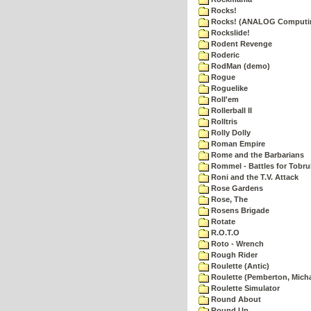
Rocks!
Rocks! (ANALOG Computi
Rockslide!
Rodent Revenge
Roderic
RodMan (demo)
Rogue
Roguelike
Roll'em
Rollerball II
Rolltris
Rolly Dolly
Roman Empire
Rome and the Barbarians
Rommel - Battles for Tobru
Roni and the T.V. Attack
Rose Gardens
Rose, The
Rosens Brigade
Rotate
R.O.T.O
Roto - Wrench
Rough Rider
Roulette (Antic)
Roulette (Pemberton, Micha
Roulette Simulator
Round About
Round Up