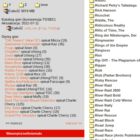
Ribbit!
Y
Z
inne
Richard Petty's Talladega
Rick Hanson
Całość 3074 MB
Ricochet
Katalog gier (konwencja TOSEC)
Riddle, The
Aktualizacja: 2021-07-11
Ridiculous Reality
Całość
,
md5
sha
(
7-Zip
,
TUGZip
)
Rifts of Time, The
Ring der Nibelungen, Der
Opisy gier
"Old Towers" (Atari ST)
opisał Misza (19)
Ringmaster
Submarine Commander
opisał Kaz (36)
Rings of the Empire
Frogs
opisał Xeen (0)
Ringtoss
Choplifter!
opisał Urborg (0)
Joust
opisał Urborg (17)
Riot
Commando
opisał Urborg (35)
Rip Off! - The Plagiarism o
Mario Bros
opisał Urborg (13)
Ripper
Xenophobe
opisał Urborg (36)
Robbo Forever
opisał tbxx (16)
Risk
Kolony 2106
opisał tbxx (3)
Risk (Parker Brothers)
Archon II: Adept
opisał Urborg/TDC (9)
Risky Rescue
Spitfire Ace/Hellcat Ace
opisał Farscape (9)
Wyspa
opisał Kaz (9)
River Raid
Archon
opisał Urborg/TDC (16)
River Raid 2600
The Last Starfighter
opisał TDC (30)
River Raid Bold
Dwie Wieże
opisał Muffy (19)
Basil The Great Mouse Detective
opisał Charlie
River Raid Cold Winter
Cherry (125)
River Rally
Inny Świat
opisał Charlie Cherry (17)
River Rat
Inspektor
opisał Charlie Cherry (19)
Grand Prix Simulator
opisał Charlie Cherry (16)
River Rescue
Road Block
«« nowsze
starsze »»
Road Jump
Road Race
Wewnętrzne/Internals
Road Race (Antic Publishi