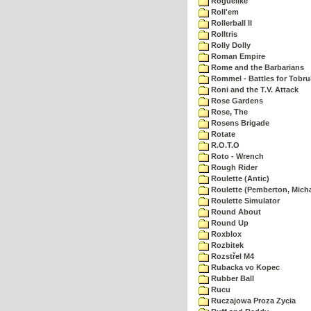
Roguelike
Roll'em
Rollerball II
Rolltris
Rolly Dolly
Roman Empire
Rome and the Barbarians
Rommel - Battles for Tobru
Roni and the T.V. Attack
Rose Gardens
Rose, The
Rosens Brigade
Rotate
R.O.T.O
Roto - Wrench
Rough Rider
Roulette (Antic)
Roulette (Pemberton, Micha
Roulette Simulator
Round About
Round Up
Roxblox
Rozbitek
Rozstřel M4
Rubacka vo Kopec
Rubber Ball
Rucu
Ruczajowa Proza Zycia