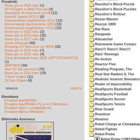
Poradniki
Rassilon's Block Puzzle
Nowe gry w 2026 roku
(1)
SFX-Engine w MAD Pascalu
(3)
Rassilon's Block Puzzles
Narzędzie do tworzenia scrolli
(12)
Rassilon's Rollout
Kartridż Sparta DOS X
(6)
Raster Blaster
Usprawnienia magnetofonu XC12
(12)
Konserwacja stacji dysków 1050
(19)
Raszyn 1809
Konserwacja magnetofonu XC12
(15)
Rat Race
Nowe gry w 2020 roku
(2)
Ratapede
Nowe gry w 2019 roku
(35)
Nowe gry w 2017 roku
(3)
Ratcatcher
Larek pokazuje
(40)
Ratowanie Game Compo
Emulacja ZX Spectrum na VBXE
(26)
Rats!!! Rats!!! Rats!!!
Nowe gry w 2016 roku
(7)
Nowe gry w 2015 roku
(4)
Rats' Revenge
Partycjonowanie karty SIDE (APT/FAT16/FAT32)
Re-Action
(1)
Reactor Five
BMPVIEW
(34)
Atari ST dla opornych
(75)
Reading Program, The
Nowe gry w 2014 roku
(19)
Real Star Raiders II, The
Tritone engine
(11)
Realistic Internet Simulator
QChan Engine
(6)
Realm of Impossibility
nowsze
starsze
RealSports Basketball
RealSports Football
Emulatory
RealSports Soccer
Emulator Atari800Win
Emulator Atari800Win PLus 4.0 (Windows)
RealSports Tennis
Emulator Atari++ (multiplatform)
Rear Guard
Emulator Altirra (Windows)
Reardoor
Biblioteka Atarowca
Reaxion
Rebel Charge at Chickama
Rebel Fighter
Rebel Probe
Rebel Probe (1981)(Milw