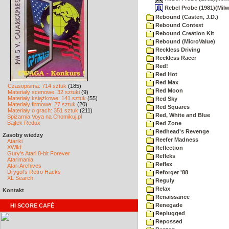
Rebel Probe (1981)(Milw
Rebound (Casten, J.D.)
Rebound Contest
Rebound Creation Kit
Rebound (MicroValue)
Reckless Driving
Reckless Racer
Red!
Red Hot
Red Max
Czasopisma: 714 sztuk
(185)
Red Moon
Materiały scenowe: 32 sztuki
(9)
Materiały książkowe: 141 sztuk
(55)
Red Sky
Materiały firmowe: 27 sztuk
(20)
Red Squares
Materiały o grach: 351 sztuk
(211)
Red, White and Blue
Spiżarnia Voya na Chomikuj.pl
Bajtek Redux
Red Zone
Redhead's Revenge
Zasoby wiedzy
Reefer Madness
Atariki
XWiki
Reflection
Gury's Atari 8-bit Forever
Refleks
Atarimania
Reflex
Atari Archives
Drygol's Retro Hacks
Reforger '88
XL Search
Reguly
Relax
Kontakt
Renaissance
Renegade
HI SCORE CAFÉ
Replugged
Repossed