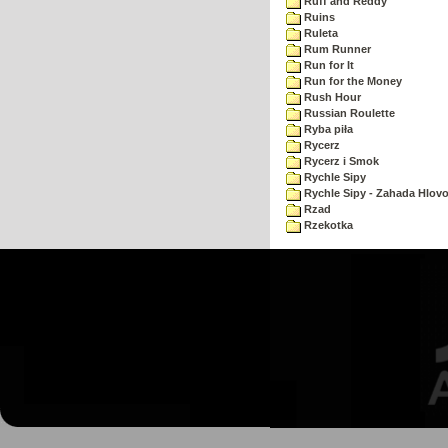
Ruff and Reddy
Ruins
Ruleta
Rum Runner
Run for It
Run for the Money
Rush Hour
Russian Roulette
Ryba piła
Rycerz
Rycerz i Smok
Rychle Sipy
Rychle Sipy - Zahada Hlov
Rzad
Rzekotka