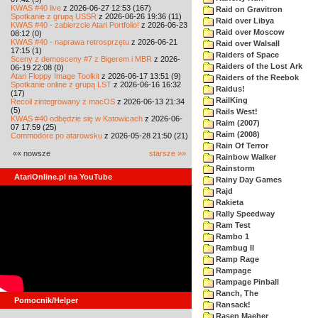
KWAS #40 live
z 2026-06-27 12:53 (167)
Raid on Gravitron
Spotkanie z grupą USSR
z 2026-06-26 19:36 (11)
Raid over Libya
KWAS #40 - zabierzcie Atari Portfolio!
z 2026-06-23
Raid over Moscow
08:12 (0)
KWAS #40 - naprawa retrosprzętu
z 2026-06-21
Raid over Walsall
17:15 (1)
Raiders of Space
Sceny z demosceny #7 z Bigerem i MBR
z 2026-
Raiders of the Lost Ark
06-19 22:08 (0)
Atari Floppy Image Toolkit
z 2026-06-17 13:51 (9)
Raiders of the Reebok
Spotkanie online z grupą LST
z 2026-06-16 16:32
Raidus!
(17)
RailKing
Recoil zintegrowany z macOS
z 2026-06-13 21:34
(5)
Rails West!
KWAS #40 odbędzie się w Katowicach
z 2026-06-
Raim (2007)
07 17:59 (25)
Raim (2008)
Commodore po atarowsku
z 2026-05-28 21:50 (21)
Rain Of Terror
«« nowsze
starsze »»
Rainbow Walker
Rainstorm
AtariOnline.pl na YouTube
Rainy Day Games
Rajd
Rakieta
Rally Speedway
Ram Test
Rambo 1
Rambug II
Ramp Rage
Rampage
Rampage Pinball
Ranch, The
Pomocnik/Helper
Ransack!
Rasen Maeher