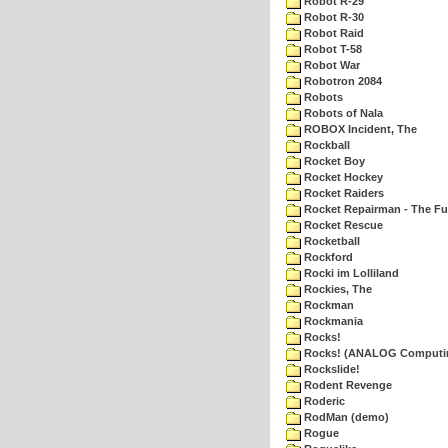
Robot R-29
Robot R-30
Robot Raid
Robot T-58
Robot War
Robotron 2084
Robots
Robots of Nala
ROBOX Incident, The
Rockball
Rocket Boy
Rocket Hockey
Rocket Raiders
Rocket Repairman - The Fu
Rocket Rescue
Rocketball
Rockford
Rocki im Lolliland
Rockies, The
Rockman
Rockmania
Rocks!
Rocks! (ANALOG Computi
Rockslide!
Rodent Revenge
Roderic
RodMan (demo)
Rogue