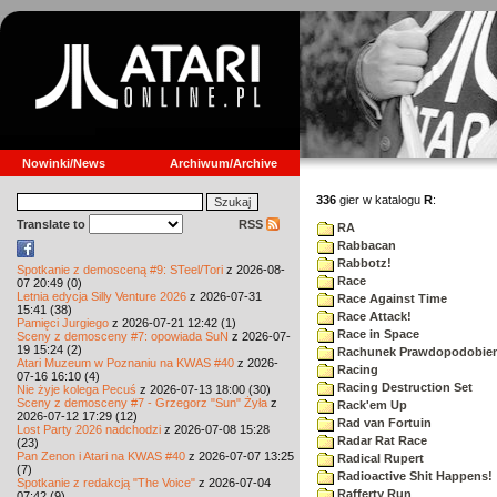
Nowinki/News
Archiwum/Archive
336
gier w katalogu
R
:
Translate to
RSS
RA
Rabbacan
Rabbotz!
Spotkanie z demosceną #9: STeel/Tori
z 2026-08-
Race
07 20:49 (0)
Letnia edycja Silly Venture 2026
z 2026-07-31
Race Against Time
15:41 (38)
Race Attack!
Pamięci Jurgiego
z 2026-07-21 12:42 (1)
Race in Space
Sceny z demosceny #7: opowiada SuN
z 2026-07-
19 15:24 (2)
Rachunek Prawdopodobie
Atari Muzeum w Poznaniu na KWAS #40
z 2026-
Racing
07-16 16:10 (4)
Racing Destruction Set
Nie żyje kolega Pecuś
z 2026-07-13 18:00 (30)
Sceny z demosceny #7 - Grzegorz "Sun" Żyła
z
Rack'em Up
2026-07-12 17:29 (12)
Rad van Fortuin
Lost Party 2026 nadchodzi
z 2026-07-08 15:28
Radar Rat Race
(23)
Pan Zenon i Atari na KWAS #40
z 2026-07-07 13:25
Radical Rupert
(7)
Radioactive Shit Happens!
Spotkanie z redakcją "The Voice"
z 2026-07-04
Rafferty Run
07:42 (9)