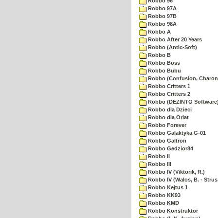
Robbo 96
Robbo 97A
Robbo 97B
Robbo 98A
Robbo A
Robbo After 20 Years
Robbo (Antic-Soft)
Robbo B
Robbo Boss
Robbo Bubu
Robbo (Confusion, Charon
Robbo Critters 1
Robbo Critters 2
Robbo (DEZINTO Software
Robbo dla Dzieci
Robbo dla Orlat
Robbo Forever
Robbo Galaktyka G-01
Robbo Galtron
Robbo Gedzior84
Robbo II
Robbo III
Robbo IV (Viktorik, R.)
Robbo IV (Walos, B. - Strus,
Robbo Kejtus 1
Robbo KK93
Robbo KMD
Robbo Konstruktor