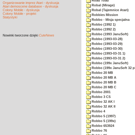
Road Toad
Organizowanie imprez Atari - dyskusja
Robal (Mirage)
Atari demoscene database - dyskusja
Colony Mobile - dyskusja
Robal (Tajemnice Atari)
Colony Mobile - projekt
Robbies Mission
Statystyki
Robbo - Misja specjalna
Robbo (1992 1)
Robbo (1992 2)
Robbo (1993 JanuSoft)
Nowinki
tworzone dzięki
CuteNews
Robbo (1993-03-28)
Robbo (1993-03-29)
Robbo (1993-03-30)
Robbo (1993-03-31 1)
Robbo (1993-03-31 2)
Robbo (199x JanuSoft)
Robbo (199x JanuSoft 32 p
Robbo 20 MB
Robbo 20 MB A
Robbo 20 MB B
Robbo 20 MB C
Robbo 2001
Robbo 3 CS
Robbo 32 AK I
Robbo 32 AK II
Robbo 4
Robbo 5 (1997)
Robbo 5 (199x)
Robbo 653924
Robbo 76