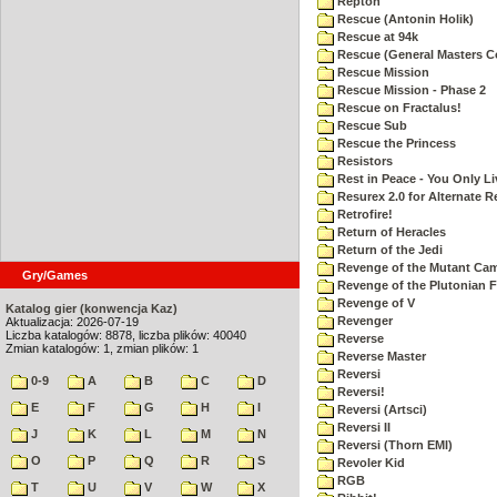
Repton
Rescue (Antonin Holik)
Rescue at 94k
Rescue (General Masters C
Rescue Mission
Rescue Mission - Phase 2
Rescue on Fractalus!
Rescue Sub
Rescue the Princess
Resistors
Rest in Peace - You Only L
Resurex 2.0 for Alternate R
Retrofire!
Return of Heracles
Return of the Jedi
Revenge of the Mutant Ca
Gry/Games
Revenge of the Plutonian F
Revenge of V
Katalog gier (konwencja Kaz)
Revenger
Aktualizacja: 2026-07-19
Liczba katalogów: 8878, liczba plików: 40040
Reverse
Zmian katalogów: 1, zmian plików: 1
Reverse Master
Reversi
0-9
A
B
C
D
Reversi!
E
F
G
H
I
Reversi (Artsci)
Reversi II
J
K
L
M
N
Reversi (Thorn EMI)
O
P
Q
R
S
Revoler Kid
RGB
T
U
V
W
X