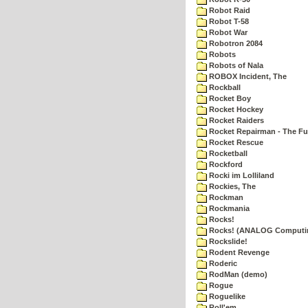
Robot Raid
Robot T-58
Robot War
Robotron 2084
Robots
Robots of Nala
ROBOX Incident, The
Rockball
Rocket Boy
Rocket Hockey
Rocket Raiders
Rocket Repairman - The Fu
Rocket Rescue
Rocketball
Rockford
Rocki im Lolliland
Rockies, The
Rockman
Rockmania
Rocks!
Rocks! (ANALOG Computi
Rockslide!
Rodent Revenge
Roderic
RodMan (demo)
Rogue
Roguelike
Roll'em