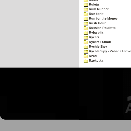
Ruleta
Rum Runner
Run for It
Run for the Money
Rush Hour
Russian Roulette
Ryba piła
Rycerz
Rycerz i Smok
Rychle Sipy
Rychle Sipy - Zahada Hlov
Rzad
Rzekotka