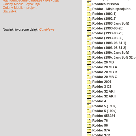
Atari demoscene database - dyskusja
Colony Mobile - dyskusja
Robbies Mission
Colony Mobile - projekt
Robbo - Misja specjalna
Statystyki
Robbo (1992 1)
Robbo (1992 2)
Robbo (1993 JanuSoft)
Robbo (1993-03-28)
Nowinki
tworzone dzięki
CuteNews
Robbo (1993-03-29)
Robbo (1993-03-30)
Robbo (1993-03-31 1)
Robbo (1993-03-31 2)
Robbo (199x JanuSoft)
Robbo (199x JanuSoft 32 p
Robbo 20 MB
Robbo 20 MB A
Robbo 20 MB B
Robbo 20 MB C
Robbo 2001
Robbo 3 CS
Robbo 32 AK I
Robbo 32 AK II
Robbo 4
Robbo 5 (1997)
Robbo 5 (199x)
Robbo 653924
Robbo 76
Robbo 96
Robbo 97A
Robbo 97B