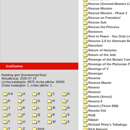
Rescue (General Masters C
Rescue Mission
Rescue Mission - Phase 2
Rescue on Fractalus!
Rescue Sub
Rescue the Princess
Resistors
Rest in Peace - You Only L
Resurex 2.0 for Alternate R
Retrofire!
Return of Heracles
Return of the Jedi
Revenge of the Mutant Ca
Revenge of the Plutonian F
Gry/Games
Revenge of V
Revenger
Katalog gier (konwencja Kaz)
Reverse
Aktualizacja: 2026-07-19
Liczba katalogów: 8878, liczba plików: 40040
Reverse Master
Zmian katalogów: 1, zmian plików: 1
Reversi
Reversi!
0-9
A
B
C
D
Reversi (Artsci)
E
F
G
H
I
Reversi II
Reversi (Thorn EMI)
J
K
L
M
N
Revoler Kid
O
P
Q
R
S
RGB
Ribbit!
T
U
V
W
X
Richard Petty's Talladega
Y
Z
inne
Rick Hanson