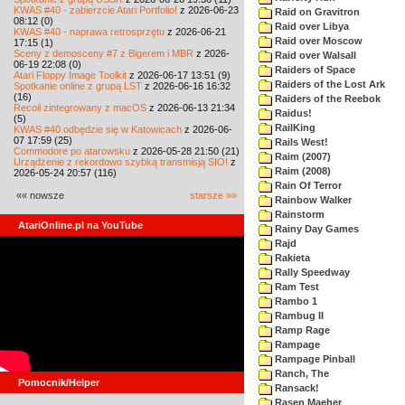
KWAS #40 - zabierzcie Atari Portfolio!
z 2026-06-23
Raid on Gravitron
08:12 (0)
Raid over Libya
KWAS #40 - naprawa retrosprzętu
z 2026-06-21
Raid over Moscow
17:15 (1)
Sceny z demosceny #7 z Bigerem i MBR
z 2026-
Raid over Walsall
06-19 22:08 (0)
Raiders of Space
Atari Floppy Image Toolkit
z 2026-06-17 13:51 (9)
Raiders of the Lost Ark
Spotkanie online z grupą LST
z 2026-06-16 16:32
(16)
Raiders of the Reebok
Recoil zintegrowany z macOS
z 2026-06-13 21:34
Raidus!
(5)
RailKing
KWAS #40 odbędzie się w Katowicach
z 2026-06-
07 17:59 (25)
Rails West!
Commodore po atarowsku
z 2026-05-28 21:50 (21)
Raim (2007)
Urządzenie z rekordowo szybką transmisją SIO!
z
Raim (2008)
2026-05-24 20:57 (116)
Rain Of Terror
«« nowsze
starsze »»
Rainbow Walker
Rainstorm
AtariOnline.pl na YouTube
Rainy Day Games
Rajd
Rakieta
Rally Speedway
Ram Test
Rambo 1
Rambug II
Ramp Rage
Rampage
Rampage Pinball
Ranch, The
Pomocnik/Helper
Ransack!
Rasen Maeher