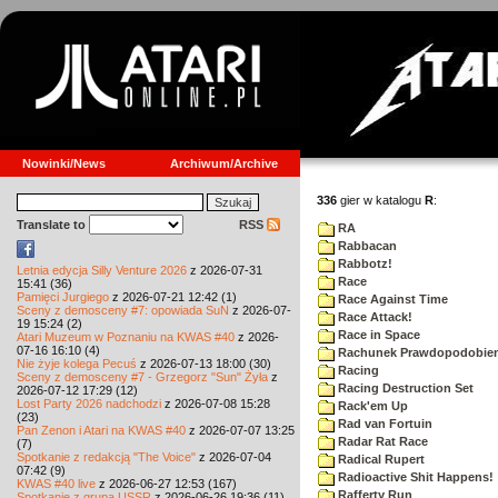
Nowinki/News
Archiwum/Archive
336
gier w katalogu
R
:
Translate to
RSS
RA
Rabbacan
Rabbotz!
Letnia edycja Silly Venture 2026
z 2026-07-31
Race
15:41 (36)
Pamięci Jurgiego
z 2026-07-21 12:42 (1)
Race Against Time
Sceny z demosceny #7: opowiada SuN
z 2026-07-
Race Attack!
19 15:24 (2)
Race in Space
Atari Muzeum w Poznaniu na KWAS #40
z 2026-
07-16 16:10 (4)
Rachunek Prawdopodobie
Nie żyje kolega Pecuś
z 2026-07-13 18:00 (30)
Racing
Sceny z demosceny #7 - Grzegorz "Sun" Żyła
z
Racing Destruction Set
2026-07-12 17:29 (12)
Lost Party 2026 nadchodzi
z 2026-07-08 15:28
Rack'em Up
(23)
Rad van Fortuin
Pan Zenon i Atari na KWAS #40
z 2026-07-07 13:25
Radar Rat Race
(7)
Spotkanie z redakcją "The Voice"
z 2026-07-04
Radical Rupert
07:42 (9)
Radioactive Shit Happens!
KWAS #40 live
z 2026-06-27 12:53 (167)
Rafferty Run
Spotkanie z grupą USSR
z 2026-06-26 19:36 (11)