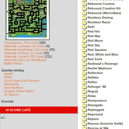
Rebound Contest
Rebound Creation Kit
Rebound (MicroValue)
Reckless Driving
Reckless Racer
Red!
Red Hot
Red Max
Red Moon
Czasopisma: 714 sztuk
(185)
Red Sky
Materiały scenowe: 32 sztuki
(9)
Materiały książkowe: 141 sztuk
(55)
Red Squares
Materiały firmowe: 27 sztuk
(20)
Red, White and Blue
Materiały o grach: 351 sztuk
(211)
Red Zone
Spiżarnia Voya na Chomikuj.pl
Bajtek Redux
Redhead's Revenge
Reefer Madness
Zasoby wiedzy
Reflection
Atariki
XWiki
Refleks
Gury's Atari 8-bit Forever
Reflex
Atarimania
Reforger '88
Atari Archives
Drygol's Retro Hacks
Reguly
XL Search
Relax
Renaissance
Kontakt
Renegade
Replugged
HI SCORE CAFÉ
Repossed
Repton
Rescue (Antonin Holik)
Rescue at 94k