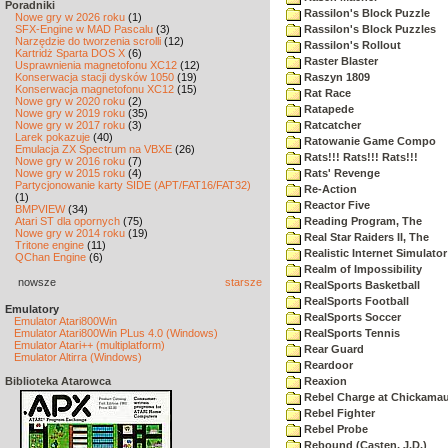
Poradniki
Rassilon's Block Puzzle
Nowe gry w 2026 roku
(1)
SFX-Engine w MAD Pascalu
(3)
Rassilon's Block Puzzles
Narzędzie do tworzenia scrolli
(12)
Rassilon's Rollout
Kartridż Sparta DOS X
(6)
Raster Blaster
Usprawnienia magnetofonu XC12
(12)
Konserwacja stacji dysków 1050
(19)
Raszyn 1809
Konserwacja magnetofonu XC12
(15)
Rat Race
Nowe gry w 2020 roku
(2)
Ratapede
Nowe gry w 2019 roku
(35)
Nowe gry w 2017 roku
(3)
Ratcatcher
Larek pokazuje
(40)
Ratowanie Game Compo
Emulacja ZX Spectrum na VBXE
(26)
Rats!!! Rats!!! Rats!!!
Nowe gry w 2016 roku
(7)
Nowe gry w 2015 roku
(4)
Rats' Revenge
Partycjonowanie karty SIDE (APT/FAT16/FAT32)
Re-Action
(1)
Reactor Five
BMPVIEW
(34)
Atari ST dla opornych
(75)
Reading Program, The
Nowe gry w 2014 roku
(19)
Real Star Raiders II, The
Tritone engine
(11)
Realistic Internet Simulator
QChan Engine
(6)
Realm of Impossibility
nowsze
starsze
RealSports Basketball
RealSports Football
Emulatory
RealSports Soccer
Emulator Atari800Win
Emulator Atari800Win PLus 4.0 (Windows)
RealSports Tennis
Emulator Atari++ (multiplatform)
Rear Guard
Emulator Altirra (Windows)
Reardoor
Biblioteka Atarowca
Reaxion
Rebel Charge at Chickama
Rebel Fighter
Rebel Probe
Rebound (Casten, J.D.)