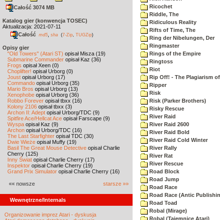
Ricochet
Całość 3074 MB
Riddle, The
Katalog gier (konwencja TOSEC)
Ridiculous Reality
Aktualizacja: 2021-07-11
Rifts of Time, The
Całość
,
md5
sha
(
7-Zip
,
TUGZip
)
Ring der Nibelungen, Der
Ringmaster
Opisy gier
"Old Towers" (Atari ST)
opisał Misza (19)
Rings of the Empire
Submarine Commander
opisał Kaz (36)
Ringtoss
Frogs
opisał Xeen (0)
Riot
Choplifter!
opisał Urborg (0)
Joust
opisał Urborg (17)
Rip Off! - The Plagiarism o
Commando
opisał Urborg (35)
Ripper
Mario Bros
opisał Urborg (13)
Risk
Xenophobe
opisał Urborg (36)
Robbo Forever
opisał tbxx (16)
Risk (Parker Brothers)
Kolony 2106
opisał tbxx (3)
Risky Rescue
Archon II: Adept
opisał Urborg/TDC (9)
River Raid
Spitfire Ace/Hellcat Ace
opisał Farscape (9)
Wyspa
opisał Kaz (9)
River Raid 2600
Archon
opisał Urborg/TDC (16)
River Raid Bold
The Last Starfighter
opisał TDC (30)
River Raid Cold Winter
Dwie Wieże
opisał Muffy (19)
Basil The Great Mouse Detective
opisał Charlie
River Rally
Cherry (125)
River Rat
Inny Świat
opisał Charlie Cherry (17)
River Rescue
Inspektor
opisał Charlie Cherry (19)
Grand Prix Simulator
opisał Charlie Cherry (16)
Road Block
Road Jump
«« nowsze
starsze »»
Road Race
Road Race (Antic Publishi
Wewnętrzne/Internals
Road Toad
Robal (Mirage)
Organizowanie imprez Atari - dyskusja
Robal (Tajemnice Atari)