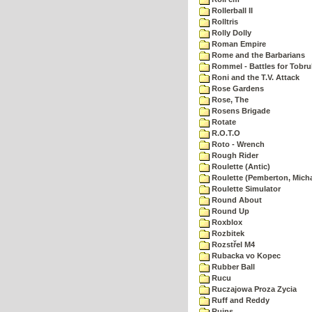
Rollerball II
Rolltris
Rolly Dolly
Roman Empire
Rome and the Barbarians
Rommel - Battles for Tobru
Roni and the T.V. Attack
Rose Gardens
Rose, The
Rosens Brigade
Rotate
R.O.T.O
Roto - Wrench
Rough Rider
Roulette (Antic)
Roulette (Pemberton, Micha
Roulette Simulator
Round About
Round Up
Roxblox
Rozbitek
Rozstřel M4
Rubacka vo Kopec
Rubber Ball
Rucu
Ruczajowa Proza Zycia
Ruff and Reddy
Ruins