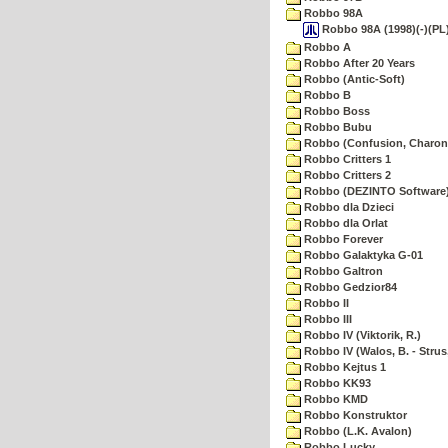
Robbo 98A
Robbo 98A (1998)(-)(PL)
Robbo A
Robbo After 20 Years
Robbo (Antic-Soft)
Robbo B
Robbo Boss
Robbo Bubu
Robbo (Confusion, Charon
Robbo Critters 1
Robbo Critters 2
Robbo (DEZINTO Software
Robbo dla Dzieci
Robbo dla Orlat
Robbo Forever
Robbo Galaktyka G-01
Robbo Galtron
Robbo Gedzior84
Robbo II
Robbo III
Robbo IV (Viktorik, R.)
Robbo IV (Walos, B. - Strus,
Robbo Kejtus 1
Robbo KK93
Robbo KMD
Robbo Konstruktor
Robbo (L.K. Avalon)
Robbo Lucky