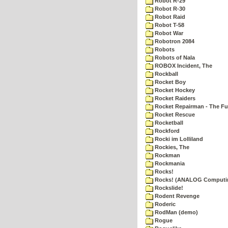
Robot R-29
Robot R-30
Robot Raid
Robot T-58
Robot War
Robotron 2084
Robots
Robots of Nala
ROBOX Incident, The
Rockball
Rocket Boy
Rocket Hockey
Rocket Raiders
Rocket Repairman - The Fu
Rocket Rescue
Rocketball
Rockford
Rocki im Lolliland
Rockies, The
Rockman
Rockmania
Rocks!
Rocks! (ANALOG Computi
Rockslide!
Rodent Revenge
Roderic
RodMan (demo)
Rogue