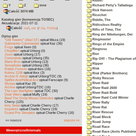
Ribbit!
Y
Z
inne
Richard Petty's Talladega
Rick Hanson
Całość 3074 MB
Ricochet
Katalog gier (konwencja TOSEC)
Riddle, The
Aktualizacja: 2021-07-11
Ridiculous Reality
Całość
,
md5
sha
(
7-Zip
,
TUGZip
)
Rifts of Time, The
Ring der Nibelungen, Der
Opisy gier
Ringmaster
"Old Towers" (Atari ST)
opisał Misza (19)
Submarine Commander
opisał Kaz (36)
Rings of the Empire
Frogs
opisał Xeen (0)
Ringtoss
Choplifter!
opisał Urborg (0)
Riot
Joust
opisał Urborg (17)
Commando
opisał Urborg (35)
Rip Off! - The Plagiarism o
Mario Bros
opisał Urborg (13)
Ripper
Xenophobe
opisał Urborg (36)
Risk
Robbo Forever
opisał tbxx (16)
Kolony 2106
opisał tbxx (3)
Risk (Parker Brothers)
Archon II: Adept
opisał Urborg/TDC (9)
Risky Rescue
Spitfire Ace/Hellcat Ace
opisał Farscape (9)
River Raid
Wyspa
opisał Kaz (9)
Archon
opisał Urborg/TDC (16)
River Raid 2600
The Last Starfighter
opisał TDC (30)
River Raid Bold
Dwie Wieże
opisał Muffy (19)
River Raid Cold Winter
Basil The Great Mouse Detective
opisał Charlie
Cherry (125)
River Rally
Inny Świat
opisał Charlie Cherry (17)
River Rat
Inspektor
opisał Charlie Cherry (19)
River Rescue
Grand Prix Simulator
opisał Charlie Cherry (16)
Road Block
«« nowsze
starsze »»
Road Jump
Road Race
Wewnętrzne/Internals
Road Race (Antic Publishi