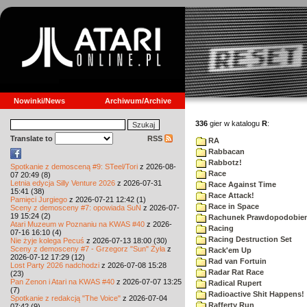
Nowinki/News
Archiwum/Archive
336
gier w katalogu
R
:
Translate to
RSS
RA
Rabbacan
Rabbotz!
Spotkanie z demosceną #9: STeel/Tori
z 2026-08-
Race
07 20:49 (8)
Letnia edycja Silly Venture 2026
z 2026-07-31
Race Against Time
15:41 (38)
Race Attack!
Pamięci Jurgiego
z 2026-07-21 12:42 (1)
Race in Space
Sceny z demosceny #7: opowiada SuN
z 2026-07-
19 15:24 (2)
Rachunek Prawdopodobie
Atari Muzeum w Poznaniu na KWAS #40
z 2026-
Racing
07-16 16:10 (4)
Racing Destruction Set
Nie żyje kolega Pecuś
z 2026-07-13 18:00 (30)
Sceny z demosceny #7 - Grzegorz "Sun" Żyła
z
Rack'em Up
2026-07-12 17:29 (12)
Rad van Fortuin
Lost Party 2026 nadchodzi
z 2026-07-08 15:28
Radar Rat Race
(23)
Pan Zenon i Atari na KWAS #40
z 2026-07-07 13:25
Radical Rupert
(7)
Radioactive Shit Happens!
Spotkanie z redakcją "The Voice"
z 2026-07-04
Rafferty Run
07:42 (9)