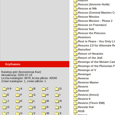
Repton
Rescue (Antonin Holik)
Rescue at 94k
Rescue (General Masters C
Rescue Mission
Rescue Mission - Phase 2
Rescue on Fractalus!
Rescue Sub
Rescue the Princess
Resistors
Rest in Peace - You Only L
Resurex 2.0 for Alternate R
Retrofire!
Return of Heracles
Return of the Jedi
Revenge of the Mutant Ca
Gry/Games
Revenge of the Plutonian F
Revenge of V
Katalog gier (konwencja Kaz)
Revenger
Aktualizacja: 2026-07-19
Liczba katalogów: 8878, liczba plików: 40040
Reverse
Zmian katalogów: 1, zmian plików: 1
Reverse Master
Reversi
0-9
A
B
C
D
Reversi!
E
F
G
H
I
Reversi (Artsci)
Reversi II
J
K
L
M
N
Reversi (Thorn EMI)
O
P
Q
R
S
Revoler Kid
RGB
T
U
V
W
X