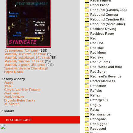
Rebel Fighter
Rebel Probe
Rebound (Casten, J.D.)
Rebound Contest
Rebound Creation Kit
Rebound (MicroValue)
Reckless Driving
Reckless Racer
Red!
Red Hot
Red Max
Czasopisma: 714 sztuk
(185)
Red Moon
Materiały scenowe: 32 sztuki
(9)
Red Sky
Materiały książkowe: 141 sztuk
(55)
Materiały firmowe: 27 sztuk
(20)
Red Squares
Materiały o grach: 351 sztuk
(211)
Red, White and Blue
Spiżarnia Voya na Chomikuj.pl
Red Zone
Bajtek Redux
Redhead's Revenge
Zasoby wiedzy
Reefer Madness
Atariki
Reflection
XWiki
Gury's Atari 8-bit Forever
Refleks
Atarimania
Reflex
Atari Archives
Reforger '88
Drygol's Retro Hacks
XL Search
Reguly
Relax
Kontakt
Renaissance
Renegade
HI SCORE CAFÉ
Replugged
Repossed