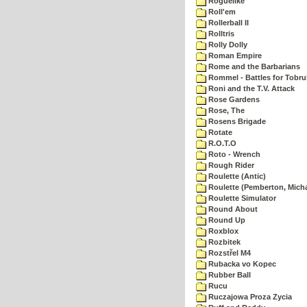
Roguelike
Roll'em
Rollerball II
Rolltris
Rolly Dolly
Roman Empire
Rome and the Barbarians
Rommel - Battles for Tobru
Roni and the T.V. Attack
Rose Gardens
Rose, The
Rosens Brigade
Rotate
R.O.T.O
Roto - Wrench
Rough Rider
Roulette (Antic)
Roulette (Pemberton, Micha
Roulette Simulator
Round About
Round Up
Roxblox
Rozbitek
Rozstřel M4
Rubacka vo Kopec
Rubber Ball
Rucu
Ruczajowa Proza Zycia