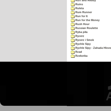
Ruff and Reddy
Ruins
Ruleta
Rum Runner
Run for It
Run for the Money
Rush Hour
Russian Roulette
Ryba piła
Rycerz
Rycerz i Smok
Rychle Sipy
Rychle Sipy - Zahada Hlov
Rzad
Rzekotka