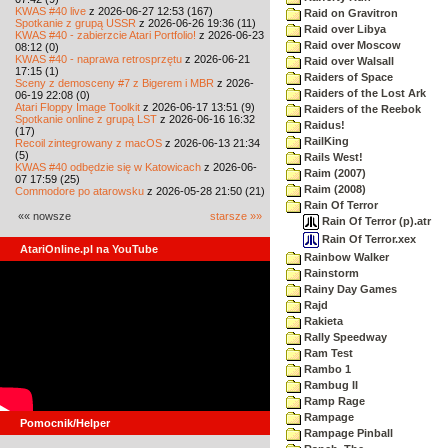
KWAS #40 live
z 2026-06-27 12:53 (167)
Raid on Gravitron
Spotkanie z grupą USSR
z 2026-06-26 19:36 (11)
Raid over Libya
KWAS #40 - zabierzcie Atari Portfolio!
z 2026-06-23
Raid over Moscow
08:12 (0)
KWAS #40 - naprawa retrosprzętu
z 2026-06-21
Raid over Walsall
17:15 (1)
Raiders of Space
Sceny z demosceny #7 z Bigerem i MBR
z 2026-
Raiders of the Lost Ark
06-19 22:08 (0)
Atari Floppy Image Toolkit
z 2026-06-17 13:51 (9)
Raiders of the Reebok
Spotkanie online z grupą LST
z 2026-06-16 16:32
Raidus!
(17)
RailKing
Recoil zintegrowany z macOS
z 2026-06-13 21:34
(5)
Rails West!
KWAS #40 odbędzie się w Katowicach
z 2026-06-
Raim (2007)
07 17:59 (25)
Raim (2008)
Commodore po atarowsku
z 2026-05-28 21:50 (21)
Rain Of Terror
«« nowsze
starsze »»
Rain Of Terror (p).atr
Rain Of Terror.xex
AtariOnline.pl na YouTube
Rainbow Walker
Rainstorm
Rainy Day Games
Rajd
Rakieta
Rally Speedway
Ram Test
Rambo 1
Rambug II
Ramp Rage
Rampage
Pomocnik/Helper
Rampage Pinball