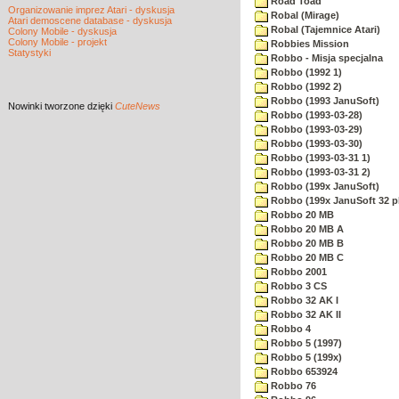
Road Toad
Organizowanie imprez Atari - dyskusja
Robal (Mirage)
Atari demoscene database - dyskusja
Robal (Tajemnice Atari)
Colony Mobile - dyskusja
Colony Mobile - projekt
Robbies Mission
Statystyki
Robbo - Misja specjalna
Robbo (1992 1)
Robbo (1992 2)
Robbo (1993 JanuSoft)
Nowinki
tworzone dzięki
CuteNews
Robbo (1993-03-28)
Robbo (1993-03-29)
Robbo (1993-03-30)
Robbo (1993-03-31 1)
Robbo (1993-03-31 2)
Robbo (199x JanuSoft)
Robbo (199x JanuSoft 32 p
Robbo 20 MB
Robbo 20 MB A
Robbo 20 MB B
Robbo 20 MB C
Robbo 2001
Robbo 3 CS
Robbo 32 AK I
Robbo 32 AK II
Robbo 4
Robbo 5 (1997)
Robbo 5 (199x)
Robbo 653924
Robbo 76