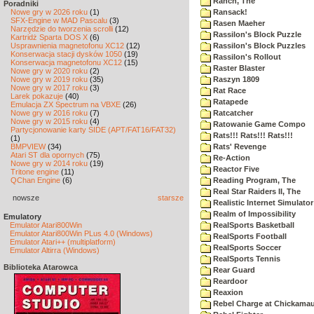
Ranch, The
Poradniki
Nowe gry w 2026 roku
(1)
Ransack!
SFX-Engine w MAD Pascalu
(3)
Rasen Maeher
Narzędzie do tworzenia scrolli
(12)
Rassilon's Block Puzzle
Kartridż Sparta DOS X
(6)
Usprawnienia magnetofonu XC12
(12)
Rassilon's Block Puzzles
Konserwacja stacji dysków 1050
(19)
Rassilon's Rollout
Konserwacja magnetofonu XC12
(15)
Raster Blaster
Nowe gry w 2020 roku
(2)
Nowe gry w 2019 roku
(35)
Raszyn 1809
Nowe gry w 2017 roku
(3)
Rat Race
Larek pokazuje
(40)
Ratapede
Emulacja ZX Spectrum na VBXE
(26)
Nowe gry w 2016 roku
(7)
Ratcatcher
Nowe gry w 2015 roku
(4)
Ratowanie Game Compo
Partycjonowanie karty SIDE (APT/FAT16/FAT32)
Rats!!! Rats!!! Rats!!!
(1)
BMPVIEW
(34)
Rats' Revenge
Atari ST dla opornych
(75)
Re-Action
Nowe gry w 2014 roku
(19)
Reactor Five
Tritone engine
(11)
QChan Engine
(6)
Reading Program, The
Real Star Raiders II, The
nowsze
starsze
Realistic Internet Simulator
Realm of Impossibility
Emulatory
Emulator Atari800Win
RealSports Basketball
Emulator Atari800Win PLus 4.0 (Windows)
RealSports Football
Emulator Atari++ (multiplatform)
RealSports Soccer
Emulator Altirra (Windows)
RealSports Tennis
Biblioteka Atarowca
Rear Guard
Reardoor
Reaxion
Rebel Charge at Chickama