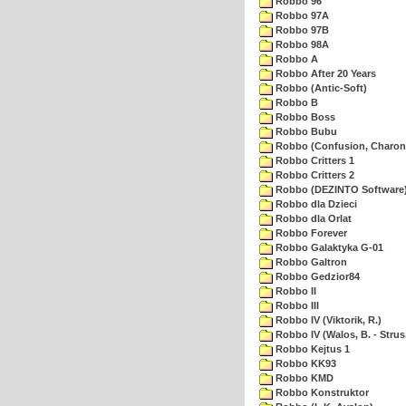
Robbo 96
Robbo 97A
Robbo 97B
Robbo 98A
Robbo A
Robbo After 20 Years
Robbo (Antic-Soft)
Robbo B
Robbo Boss
Robbo Bubu
Robbo (Confusion, Charon
Robbo Critters 1
Robbo Critters 2
Robbo (DEZINTO Software
Robbo dla Dzieci
Robbo dla Orlat
Robbo Forever
Robbo Galaktyka G-01
Robbo Galtron
Robbo Gedzior84
Robbo II
Robbo III
Robbo IV (Viktorik, R.)
Robbo IV (Walos, B. - Strus,
Robbo Kejtus 1
Robbo KK93
Robbo KMD
Robbo Konstruktor