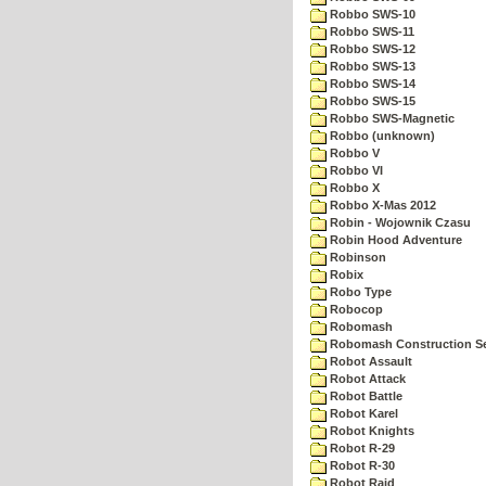
Robbo SWS-10
Robbo SWS-11
Robbo SWS-12
Robbo SWS-13
Robbo SWS-14
Robbo SWS-15
Robbo SWS-Magnetic
Robbo (unknown)
Robbo V
Robbo VI
Robbo X
Robbo X-Mas 2012
Robin - Wojownik Czasu
Robin Hood Adventure
Robinson
Robix
Robo Type
Robocop
Robomash
Robomash Construction S
Robot Assault
Robot Attack
Robot Battle
Robot Karel
Robot Knights
Robot R-29
Robot R-30
Robot Raid