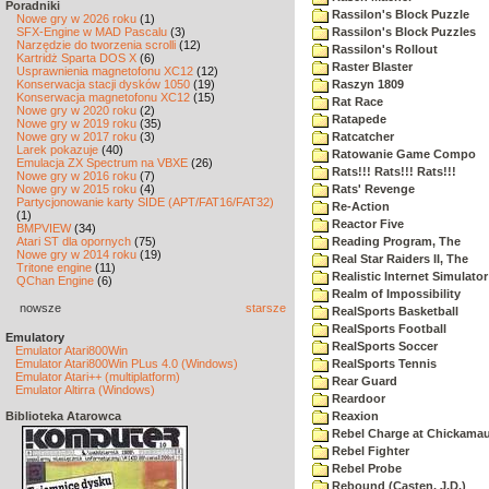
Poradniki
Rassilon's Block Puzzle
Nowe gry w 2026 roku
(1)
SFX-Engine w MAD Pascalu
(3)
Rassilon's Block Puzzles
Narzędzie do tworzenia scrolli
(12)
Rassilon's Rollout
Kartridż Sparta DOS X
(6)
Raster Blaster
Usprawnienia magnetofonu XC12
(12)
Konserwacja stacji dysków 1050
(19)
Raszyn 1809
Konserwacja magnetofonu XC12
(15)
Rat Race
Nowe gry w 2020 roku
(2)
Ratapede
Nowe gry w 2019 roku
(35)
Nowe gry w 2017 roku
(3)
Ratcatcher
Larek pokazuje
(40)
Ratowanie Game Compo
Emulacja ZX Spectrum na VBXE
(26)
Rats!!! Rats!!! Rats!!!
Nowe gry w 2016 roku
(7)
Nowe gry w 2015 roku
(4)
Rats' Revenge
Partycjonowanie karty SIDE (APT/FAT16/FAT32)
Re-Action
(1)
Reactor Five
BMPVIEW
(34)
Atari ST dla opornych
(75)
Reading Program, The
Nowe gry w 2014 roku
(19)
Real Star Raiders II, The
Tritone engine
(11)
Realistic Internet Simulator
QChan Engine
(6)
Realm of Impossibility
nowsze
starsze
RealSports Basketball
RealSports Football
Emulatory
RealSports Soccer
Emulator Atari800Win
Emulator Atari800Win PLus 4.0 (Windows)
RealSports Tennis
Emulator Atari++ (multiplatform)
Rear Guard
Emulator Altirra (Windows)
Reardoor
Biblioteka Atarowca
Reaxion
Rebel Charge at Chickama
Rebel Fighter
Rebel Probe
Rebound (Casten, J.D.)