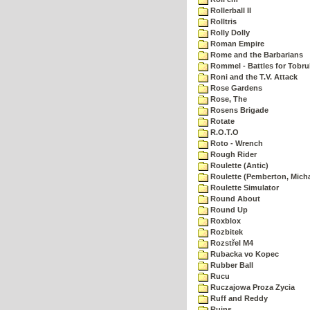
Rollerball II
Rolltris
Rolly Dolly
Roman Empire
Rome and the Barbarians
Rommel - Battles for Tobru
Roni and the T.V. Attack
Rose Gardens
Rose, The
Rosens Brigade
Rotate
R.O.T.O
Roto - Wrench
Rough Rider
Roulette (Antic)
Roulette (Pemberton, Micha
Roulette Simulator
Round About
Round Up
Roxblox
Rozbitek
Rozstřel M4
Rubacka vo Kopec
Rubber Ball
Rucu
Ruczajowa Proza Zycia
Ruff and Reddy
Ruins