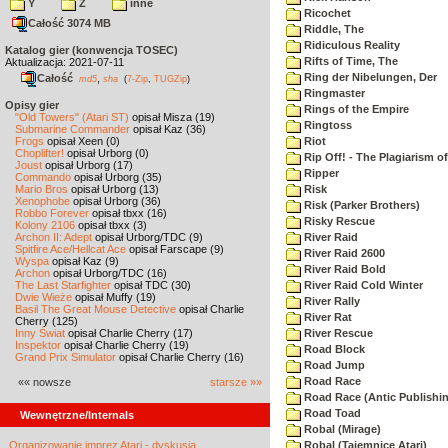
Y
Z
inne
Ricochet
Całość 3074 MB
Riddle, The
Ridiculous Reality
Katalog gier (konwencja TOSEC)
Rifts of Time, The
Aktualizacja: 2021-07-11
Ring der Nibelungen, Der
Całość
,
md5
sha
(
7-Zip
,
TUGZip
)
Ringmaster
Opisy gier
Rings of the Empire
"Old Towers" (Atari ST)
opisał Misza (19)
Ringtoss
Submarine Commander
opisał Kaz (36)
Frogs
opisał Xeen (0)
Riot
Choplifter!
opisał Urborg (0)
Rip Off! - The Plagiarism o
Joust
opisał Urborg (17)
Ripper
Commando
opisał Urborg (35)
Mario Bros
opisał Urborg (13)
Risk
Xenophobe
opisał Urborg (36)
Risk (Parker Brothers)
Robbo Forever
opisał tbxx (16)
Risky Rescue
Kolony 2106
opisał tbxx (3)
Archon II: Adept
opisał Urborg/TDC (9)
River Raid
Spitfire Ace/Hellcat Ace
opisał Farscape (9)
River Raid 2600
Wyspa
opisał Kaz (9)
River Raid Bold
Archon
opisał Urborg/TDC (16)
The Last Starfighter
opisał TDC (30)
River Raid Cold Winter
Dwie Wieże
opisał Muffy (19)
River Rally
Basil The Great Mouse Detective
opisał Charlie
River Rat
Cherry (125)
Inny Świat
opisał Charlie Cherry (17)
River Rescue
Inspektor
opisał Charlie Cherry (19)
Road Block
Grand Prix Simulator
opisał Charlie Cherry (16)
Road Jump
Road Race
«« nowsze
starsze »»
Road Race (Antic Publishi
Road Toad
Wewnętrzne/Internals
Robal (Mirage)
Organizowanie imprez Atari - dyskusja
Robal (Tajemnice Atari)