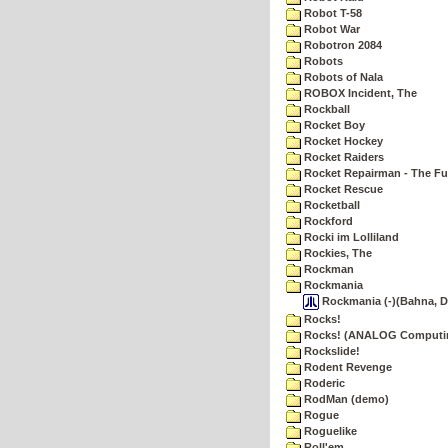
Robot T-58
Robot War
Robotron 2084
Robots
Robots of Nala
ROBOX Incident, The
Rockball
Rocket Boy
Rocket Hockey
Rocket Raiders
Rocket Repairman - The Fu
Rocket Rescue
Rocketball
Rockford
Rocki im Lolliland
Rockies, The
Rockman
Rockmania
Rockmania (-)(Bahna, D
Rocks!
Rocks! (ANALOG Computi
Rockslide!
Rodent Revenge
Roderic
RodMan (demo)
Rogue
Roguelike
Roll'em