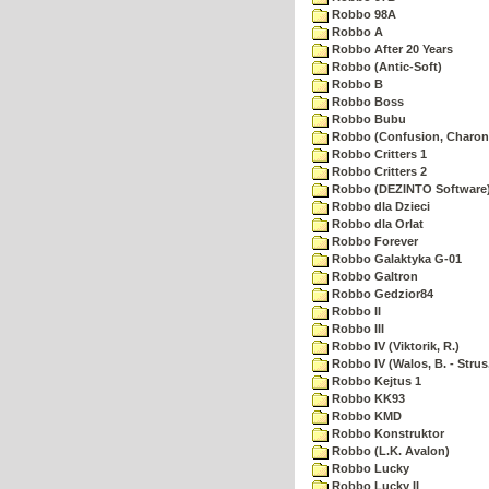
Robbo 98A
Robbo A
Robbo After 20 Years
Robbo (Antic-Soft)
Robbo B
Robbo Boss
Robbo Bubu
Robbo (Confusion, Charon
Robbo Critters 1
Robbo Critters 2
Robbo (DEZINTO Software
Robbo dla Dzieci
Robbo dla Orlat
Robbo Forever
Robbo Galaktyka G-01
Robbo Galtron
Robbo Gedzior84
Robbo II
Robbo III
Robbo IV (Viktorik, R.)
Robbo IV (Walos, B. - Strus,
Robbo Kejtus 1
Robbo KK93
Robbo KMD
Robbo Konstruktor
Robbo (L.K. Avalon)
Robbo Lucky
Robbo Lucky II