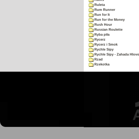
Ruleta
Rum Runner
Run for It
Run for the Money
Rush Hour
Russian Roulette
Ryba piła
Rycerz
Rycerz i Smok
Rychle Sipy
Rychle Sipy - Zahada Hlov
Rzad
Rzekotka