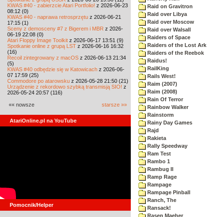
KWAS #40 - zabierzcie Atari Portfolio!
z 2026-06-23
Raid on Gravitron
08:12 (0)
Raid over Libya
KWAS #40 - naprawa retrosprzętu
z 2026-06-21
Raid over Moscow
17:15 (1)
Sceny z demosceny #7 z Bigerem i MBR
z 2026-
Raid over Walsall
06-19 22:08 (0)
Raiders of Space
Atari Floppy Image Toolkit
z 2026-06-17 13:51 (9)
Raiders of the Lost Ark
Spotkanie online z grupą LST
z 2026-06-16 16:32
(16)
Raiders of the Reebok
Recoil zintegrowany z macOS
z 2026-06-13 21:34
Raidus!
(5)
RailKing
KWAS #40 odbędzie się w Katowicach
z 2026-06-
07 17:59 (25)
Rails West!
Commodore po atarowsku
z 2026-05-28 21:50 (21)
Raim (2007)
Urządzenie z rekordowo szybką transmisją SIO!
z
Raim (2008)
2026-05-24 20:57 (116)
Rain Of Terror
«« nowsze
starsze »»
Rainbow Walker
Rainstorm
AtariOnline.pl na YouTube
Rainy Day Games
Rajd
Rakieta
Rally Speedway
Ram Test
Rambo 1
Rambug II
Ramp Rage
Rampage
Rampage Pinball
Ranch, The
Pomocnik/Helper
Ransack!
Rasen Maeher