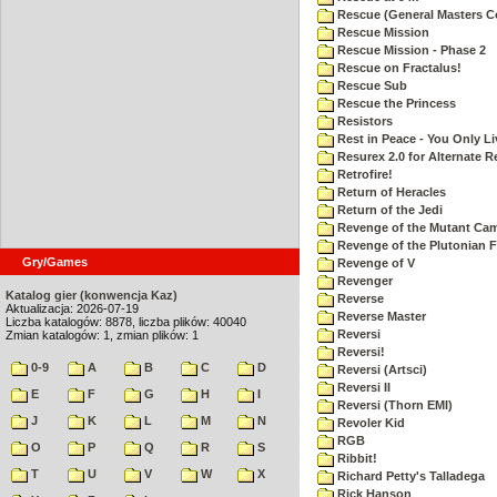
Rescue (General Masters C
Rescue Mission
Rescue Mission - Phase 2
Rescue on Fractalus!
Rescue Sub
Rescue the Princess
Resistors
Rest in Peace - You Only L
Resurex 2.0 for Alternate R
Retrofire!
Return of Heracles
Return of the Jedi
Revenge of the Mutant Ca
Revenge of the Plutonian F
Gry/Games
Revenge of V
Revenger
Katalog gier (konwencja Kaz)
Reverse
Aktualizacja: 2026-07-19
Reverse Master
Liczba katalogów: 8878, liczba plików: 40040
Reversi
Zmian katalogów: 1, zmian plików: 1
Reversi!
0-9
A
B
C
D
Reversi (Artsci)
Reversi II
E
F
G
H
I
Reversi (Thorn EMI)
J
K
L
M
N
Revoler Kid
RGB
O
P
Q
R
S
Ribbit!
T
U
V
W
X
Richard Petty's Talladega
Rick Hanson