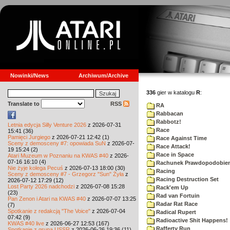
Nowinki/News
Archiwum/Archive
336
gier w katalogu
R
:
Translate to
RSS
RA
Rabbacan
Rabbotz!
Letnia edycja Silly Venture 2026
z 2026-07-31
Race
15:41 (36)
Pamięci Jurgiego
z 2026-07-21 12:42 (1)
Race Against Time
Sceny z demosceny #7: opowiada SuN
z 2026-07-
Race Attack!
19 15:24 (2)
Race in Space
Atari Muzeum w Poznaniu na KWAS #40
z 2026-
07-16 16:10 (4)
Rachunek Prawdopodobie
Nie żyje kolega Pecuś
z 2026-07-13 18:00 (30)
Racing
Sceny z demosceny #7 - Grzegorz "Sun" Żyła
z
Racing Destruction Set
2026-07-12 17:29 (12)
Lost Party 2026 nadchodzi
z 2026-07-08 15:28
Rack'em Up
(23)
Rad van Fortuin
Pan Zenon i Atari na KWAS #40
z 2026-07-07 13:25
Radar Rat Race
(7)
Spotkanie z redakcją "The Voice"
z 2026-07-04
Radical Rupert
07:42 (9)
Radioactive Shit Happens!
KWAS #40 live
z 2026-06-27 12:53 (167)
Rafferty Run
Spotkanie z grupą USSR
z 2026-06-26 19:36 (11)