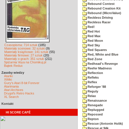
Rebound Contest
Rebound Creation Kit
Rebound (MicroValue)
Reckless Driving
Reckless Racer
Red!
Red Hot
Red Max
Red Moon
Czasopisma: 714 sztuk
(185)
Red Sky
Materiały scenowe: 32 sztuki
(9)
Red Squares
Materiały książkowe: 141 sztuk
(55)
Red, White and Blue
Materiały firmowe: 27 sztuk
(20)
Materiały o grach: 351 sztuk
(211)
Red Zone
Spiżarnia Voya na Chomikuj.pl
Redhead's Revenge
Bajtek Redux
Reefer Madness
Zasoby wiedzy
Reflection
Atariki
Refleks
XWiki
Reflex
Gury's Atari 8-bit Forever
Atarimania
Reforger '88
Atari Archives
Reguly
Drygol's Retro Hacks
Relax
XL Search
Renaissance
Kontakt
Renegade
Replugged
HI SCORE CAFÉ
Repossed
Repton
Rescue (Antonin Holik)
Rescue at 94k