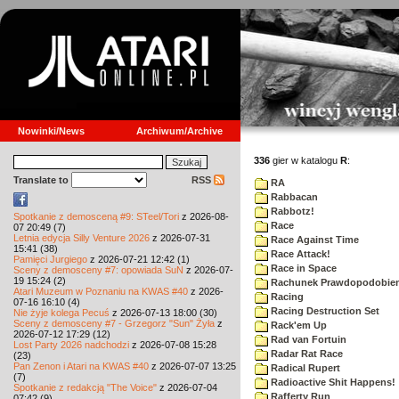
Nowinki/News
Archiwum/Archive
336
gier w katalogu
R
:
Translate to
RSS
RA
Rabbacan
Rabbotz!
Spotkanie z demosceną #9: STeel/Tori
z 2026-08-
Race
07 20:49 (7)
Letnia edycja Silly Venture 2026
z 2026-07-31
Race Against Time
15:41 (38)
Race Attack!
Pamięci Jurgiego
z 2026-07-21 12:42 (1)
Race in Space
Sceny z demosceny #7: opowiada SuN
z 2026-07-
19 15:24 (2)
Rachunek Prawdopodobie
Atari Muzeum w Poznaniu na KWAS #40
z 2026-
Racing
07-16 16:10 (4)
Racing Destruction Set
Nie żyje kolega Pecuś
z 2026-07-13 18:00 (30)
Sceny z demosceny #7 - Grzegorz "Sun" Żyła
z
Rack'em Up
2026-07-12 17:29 (12)
Rad van Fortuin
Lost Party 2026 nadchodzi
z 2026-07-08 15:28
Radar Rat Race
(23)
Pan Zenon i Atari na KWAS #40
z 2026-07-07 13:25
Radical Rupert
(7)
Radioactive Shit Happens!
Spotkanie z redakcją "The Voice"
z 2026-07-04
Rafferty Run
07:42 (9)