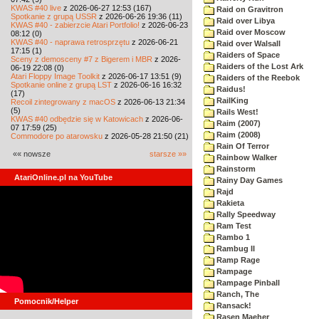
KWAS #40 live
z 2026-06-27 12:53 (167)
Raid on Gravitron
Spotkanie z grupą USSR
z 2026-06-26 19:36 (11)
Raid over Libya
KWAS #40 - zabierzcie Atari Portfolio!
z 2026-06-23
Raid over Moscow
08:12 (0)
KWAS #40 - naprawa retrosprzętu
z 2026-06-21
Raid over Walsall
17:15 (1)
Raiders of Space
Sceny z demosceny #7 z Bigerem i MBR
z 2026-
Raiders of the Lost Ark
06-19 22:08 (0)
Atari Floppy Image Toolkit
z 2026-06-17 13:51 (9)
Raiders of the Reebok
Spotkanie online z grupą LST
z 2026-06-16 16:32
Raidus!
(17)
RailKing
Recoil zintegrowany z macOS
z 2026-06-13 21:34
(5)
Rails West!
KWAS #40 odbędzie się w Katowicach
z 2026-06-
Raim (2007)
07 17:59 (25)
Raim (2008)
Commodore po atarowsku
z 2026-05-28 21:50 (21)
Rain Of Terror
«« nowsze
starsze »»
Rainbow Walker
Rainstorm
AtariOnline.pl na YouTube
Rainy Day Games
Rajd
Rakieta
Rally Speedway
Ram Test
Rambo 1
Rambug II
Ramp Rage
Rampage
Rampage Pinball
Ranch, The
Pomocnik/Helper
Ransack!
Rasen Maeher