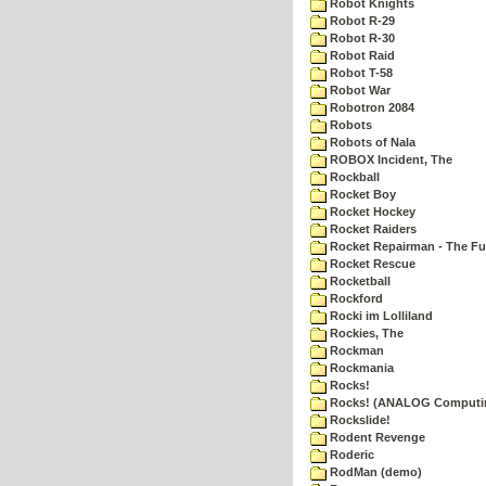
Robot Knights
Robot R-29
Robot R-30
Robot Raid
Robot T-58
Robot War
Robotron 2084
Robots
Robots of Nala
ROBOX Incident, The
Rockball
Rocket Boy
Rocket Hockey
Rocket Raiders
Rocket Repairman - The Fu
Rocket Rescue
Rocketball
Rockford
Rocki im Lolliland
Rockies, The
Rockman
Rockmania
Rocks!
Rocks! (ANALOG Computi
Rockslide!
Rodent Revenge
Roderic
RodMan (demo)