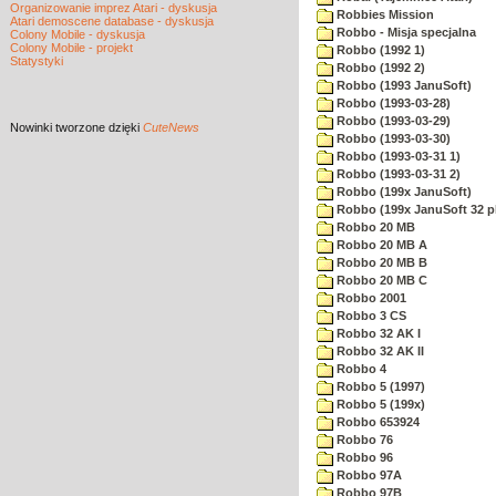
Organizowanie imprez Atari - dyskusja
Robbies Mission
Atari demoscene database - dyskusja
Robbo - Misja specjalna
Colony Mobile - dyskusja
Colony Mobile - projekt
Robbo (1992 1)
Statystyki
Robbo (1992 2)
Robbo (1993 JanuSoft)
Robbo (1993-03-28)
Robbo (1993-03-29)
Nowinki
tworzone dzięki
CuteNews
Robbo (1993-03-30)
Robbo (1993-03-31 1)
Robbo (1993-03-31 2)
Robbo (199x JanuSoft)
Robbo (199x JanuSoft 32 p
Robbo 20 MB
Robbo 20 MB A
Robbo 20 MB B
Robbo 20 MB C
Robbo 2001
Robbo 3 CS
Robbo 32 AK I
Robbo 32 AK II
Robbo 4
Robbo 5 (1997)
Robbo 5 (199x)
Robbo 653924
Robbo 76
Robbo 96
Robbo 97A
Robbo 97B