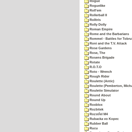
Rogue
Roguelike
Roll'em
Rollerball II
Rolltris
Rolly Dolly
Roman Empire
Rome and the Barbarians
Rommel - Battles for Tobru
Roni and the T.V. Attack
Rose Gardens
Rose, The
Rosens Brigade
Rotate
R.O.T.O
Roto - Wrench
Rough Rider
Roulette (Antic)
Roulette (Pemberton, Micha
Roulette Simulator
Round About
Round Up
Roxblox
Rozbitek
Rozstřel M4
Rubacka vo Kopec
Rubber Ball
Rucu