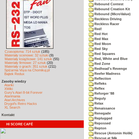
Rebound Contest
Rebound Creation Kit
Rebound (MicroValue)
Reckless Driving
Reckless Racer
Red!
Red Hot
Red Max
Red Moon
Red Sky
Czasopisma: 714 sztuk
(185)
Red Squares
Materiały scenowe: 32 sztuki
(9)
Red, White and Blue
Materiały książkowe: 141 sztuk
(55)
Materiały firmowe: 27 sztuk
(20)
Red Zone
Materiały o grach: 351 sztuk
(211)
Redhead's Revenge
Spiżarnia Voya na Chomikuj.pl
Reefer Madness
Bajtek Redux
Reflection
Zasoby wiedzy
Refleks
Atariki
Reflex
XWiki
Gury's Atari 8-bit Forever
Reforger '88
Atarimania
Reguly
Atari Archives
Relax
Drygol's Retro Hacks
XL Search
Renaissance
Renegade
Kontakt
Replugged
Repossed
HI SCORE CAFÉ
Repton
Rescue (Antonin Holik)
Rescue at 94k