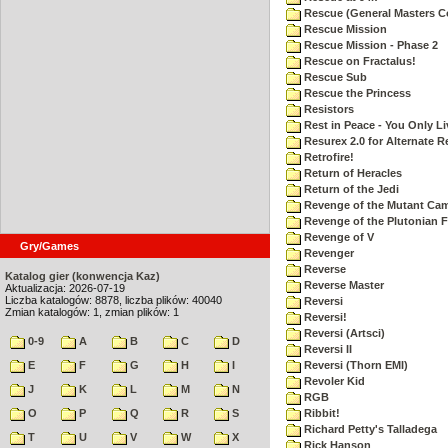
Rescue (General Masters C
Rescue Mission
Rescue Mission - Phase 2
Rescue on Fractalus!
Rescue Sub
Rescue the Princess
Resistors
Rest in Peace - You Only L
Resurex 2.0 for Alternate R
Retrofire!
Return of Heracles
Return of the Jedi
Revenge of the Mutant Ca
Revenge of the Plutonian F
Revenge of V
Gry/Games
Revenger
Reverse
Katalog gier (konwencja Kaz)
Reverse Master
Aktualizacja: 2026-07-19
Liczba katalogów: 8878, liczba plików: 40040
Reversi
Zmian katalogów: 1, zmian plików: 1
Reversi!
Reversi (Artsci)
0-9
A
B
C
D
Reversi II
E
F
G
H
I
Reversi (Thorn EMI)
Revoler Kid
J
K
L
M
N
RGB
O
P
Q
R
S
Ribbit!
Richard Petty's Talladega
T
U
V
W
X
Rick Hanson