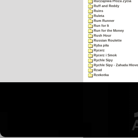
Ruczajowa Proza Zycia
Ruff and Reddy
Ruins
Ruleta
Rum Runner
Run for It
Run for the Money
Rush Hour
Russian Roulette
Ryba piła
Rycerz
Rycerz i Smok
Rychle Sipy
Rychle Sipy - Zahada Hlov
Rzad
Rzekotka