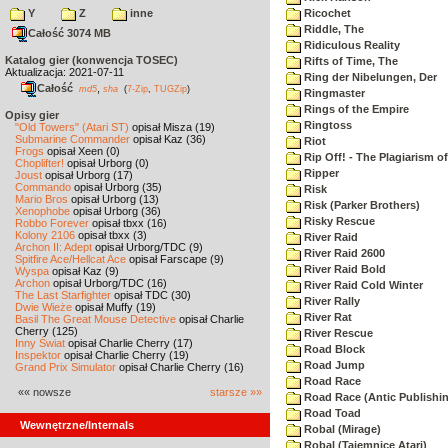
Y
Z
inne
Ricochet
Riddle, The
Całość 3074 MB
Ridiculous Reality
Katalog gier (konwencja TOSEC)
Rifts of Time, The
Aktualizacja: 2021-07-11
Ring der Nibelungen, Der
Całość
,
md5
sha
(
7-Zip
,
TUGZip
)
Ringmaster
Rings of the Empire
Opisy gier
Ringtoss
"Old Towers" (Atari ST)
opisał Misza (19)
Submarine Commander
opisał Kaz (36)
Riot
Frogs
opisał Xeen (0)
Rip Off! - The Plagiarism o
Choplifter!
opisał Urborg (0)
Ripper
Joust
opisał Urborg (17)
Commando
opisał Urborg (35)
Risk
Mario Bros
opisał Urborg (13)
Risk (Parker Brothers)
Xenophobe
opisał Urborg (36)
Risky Rescue
Robbo Forever
opisał tbxx (16)
Kolony 2106
opisał tbxx (3)
River Raid
Archon II: Adept
opisał Urborg/TDC (9)
River Raid 2600
Spitfire Ace/Hellcat Ace
opisał Farscape (9)
River Raid Bold
Wyspa
opisał Kaz (9)
Archon
opisał Urborg/TDC (16)
River Raid Cold Winter
The Last Starfighter
opisał TDC (30)
River Rally
Dwie Wieże
opisał Muffy (19)
River Rat
Basil The Great Mouse Detective
opisał Charlie
Cherry (125)
River Rescue
Inny Świat
opisał Charlie Cherry (17)
Road Block
Inspektor
opisał Charlie Cherry (19)
Road Jump
Grand Prix Simulator
opisał Charlie Cherry (16)
Road Race
«« nowsze
starsze »»
Road Race (Antic Publishi
Road Toad
Wewnętrzne/Internals
Robal (Mirage)
Robal (Tajemnice Atari)