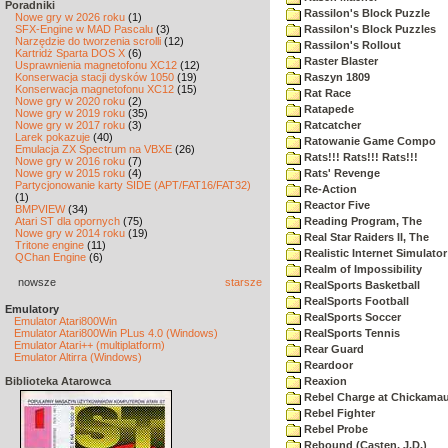
Poradniki
Rassilon's Block Puzzle
Nowe gry w 2026 roku
(1)
SFX-Engine w MAD Pascalu
(3)
Rassilon's Block Puzzles
Narzędzie do tworzenia scrolli
(12)
Rassilon's Rollout
Kartridż Sparta DOS X
(6)
Raster Blaster
Usprawnienia magnetofonu XC12
(12)
Konserwacja stacji dysków 1050
(19)
Raszyn 1809
Konserwacja magnetofonu XC12
(15)
Rat Race
Nowe gry w 2020 roku
(2)
Ratapede
Nowe gry w 2019 roku
(35)
Nowe gry w 2017 roku
(3)
Ratcatcher
Larek pokazuje
(40)
Ratowanie Game Compo
Emulacja ZX Spectrum na VBXE
(26)
Rats!!! Rats!!! Rats!!!
Nowe gry w 2016 roku
(7)
Nowe gry w 2015 roku
(4)
Rats' Revenge
Partycjonowanie karty SIDE (APT/FAT16/FAT32)
Re-Action
(1)
Reactor Five
BMPVIEW
(34)
Atari ST dla opornych
(75)
Reading Program, The
Nowe gry w 2014 roku
(19)
Real Star Raiders II, The
Tritone engine
(11)
Realistic Internet Simulator
QChan Engine
(6)
Realm of Impossibility
nowsze
starsze
RealSports Basketball
RealSports Football
Emulatory
RealSports Soccer
Emulator Atari800Win
Emulator Atari800Win PLus 4.0 (Windows)
RealSports Tennis
Emulator Atari++ (multiplatform)
Rear Guard
Emulator Altirra (Windows)
Reardoor
Biblioteka Atarowca
Reaxion
Rebel Charge at Chickama
Rebel Fighter
Rebel Probe
Rebound (Casten, J.D.)