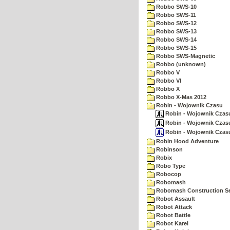
Robbo SWS-10
Robbo SWS-11
Robbo SWS-12
Robbo SWS-13
Robbo SWS-14
Robbo SWS-15
Robbo SWS-Magnetic
Robbo (unknown)
Robbo V
Robbo VI
Robbo X
Robbo X-Mas 2012
Robin - Wojownik Czasu
Robin - Wojownik Czasu 
Robin - Wojownik Czasu (
Robin - Wojownik Czasu 
Robin Hood Adventure
Robinson
Robix
Robo Type
Robocop
Robomash
Robomash Construction S
Robot Assault
Robot Attack
Robot Battle
Robot Karel