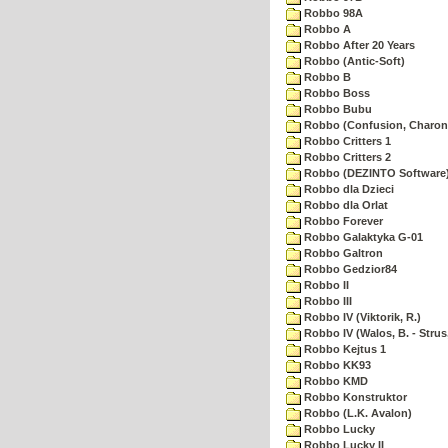
Robbo 98A
Robbo A
Robbo After 20 Years
Robbo (Antic-Soft)
Robbo B
Robbo Boss
Robbo Bubu
Robbo (Confusion, Charon
Robbo Critters 1
Robbo Critters 2
Robbo (DEZINTO Software
Robbo dla Dzieci
Robbo dla Orlat
Robbo Forever
Robbo Galaktyka G-01
Robbo Galtron
Robbo Gedzior84
Robbo II
Robbo III
Robbo IV (Viktorik, R.)
Robbo IV (Walos, B. - Strus,
Robbo Kejtus 1
Robbo KK93
Robbo KMD
Robbo Konstruktor
Robbo (L.K. Avalon)
Robbo Lucky
Robbo Lucky II