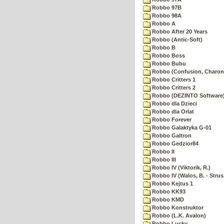
Robbo 97B
Robbo 98A
Robbo A
Robbo After 20 Years
Robbo (Antic-Soft)
Robbo B
Robbo Boss
Robbo Bubu
Robbo (Confusion, Charon
Robbo Critters 1
Robbo Critters 2
Robbo (DEZINTO Software
Robbo dla Dzieci
Robbo dla Orlat
Robbo Forever
Robbo Galaktyka G-01
Robbo Galtron
Robbo Gedzior84
Robbo II
Robbo III
Robbo IV (Viktorik, R.)
Robbo IV (Walos, B. - Strus,
Robbo Kejtus 1
Robbo KK93
Robbo KMD
Robbo Konstruktor
Robbo (L.K. Avalon)
Robbo Lucky