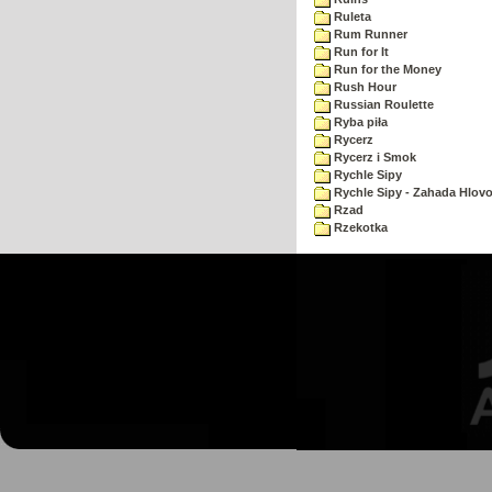
Ruleta
Rum Runner
Run for It
Run for the Money
Rush Hour
Russian Roulette
Ryba piła
Rycerz
Rycerz i Smok
Rychle Sipy
Rychle Sipy - Zahada Hlov
Rzad
Rzekotka