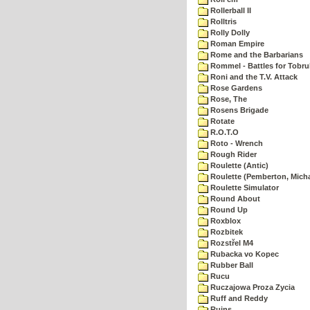
Rollerball II
Rolltris
Rolly Dolly
Roman Empire
Rome and the Barbarians
Rommel - Battles for Tobru
Roni and the T.V. Attack
Rose Gardens
Rose, The
Rosens Brigade
Rotate
R.O.T.O
Roto - Wrench
Rough Rider
Roulette (Antic)
Roulette (Pemberton, Micha
Roulette Simulator
Round About
Round Up
Roxblox
Rozbitek
Rozstřel M4
Rubacka vo Kopec
Rubber Ball
Rucu
Ruczajowa Proza Zycia
Ruff and Reddy
Ruins