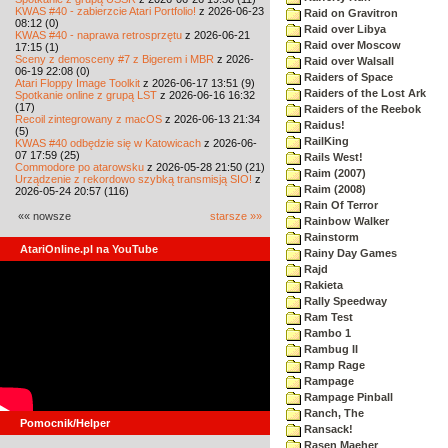
KWAS #40 - zabierzcie Atari Portfolio!
z 2026-06-23
Raid on Gravitron
08:12 (0)
Raid over Libya
KWAS #40 - naprawa retrosprzętu
z 2026-06-21
Raid over Moscow
17:15 (1)
Sceny z demosceny #7 z Bigerem i MBR
z 2026-
Raid over Walsall
06-19 22:08 (0)
Raiders of Space
Atari Floppy Image Toolkit
z 2026-06-17 13:51 (9)
Raiders of the Lost Ark
Spotkanie online z grupą LST
z 2026-06-16 16:32
(17)
Raiders of the Reebok
Recoil zintegrowany z macOS
z 2026-06-13 21:34
Raidus!
(5)
RailKing
KWAS #40 odbędzie się w Katowicach
z 2026-06-
07 17:59 (25)
Rails West!
Commodore po atarowsku
z 2026-05-28 21:50 (21)
Raim (2007)
Urządzenie z rekordowo szybką transmisją SIO!
z
Raim (2008)
2026-05-24 20:57 (116)
Rain Of Terror
«« nowsze
starsze »»
Rainbow Walker
Rainstorm
AtariOnline.pl na YouTube
Rainy Day Games
Rajd
Rakieta
Rally Speedway
Ram Test
Rambo 1
Rambug II
Ramp Rage
Rampage
Rampage Pinball
Ranch, The
Pomocnik/Helper
Ransack!
Rasen Maeher