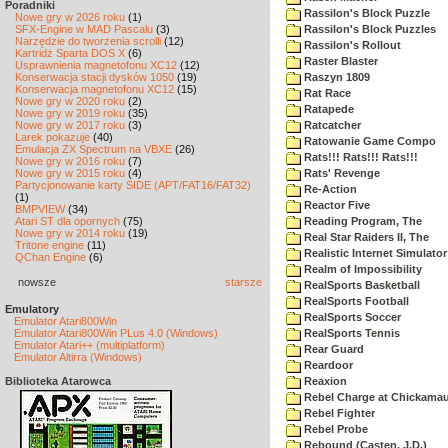
Poradniki
Rassilon's Block Puzzle
Nowe gry w 2026 roku
(1)
SFX-Engine w MAD Pascalu
(3)
Rassilon's Block Puzzles
Narzędzie do tworzenia scrolli
(12)
Rassilon's Rollout
Kartridż Sparta DOS X
(6)
Raster Blaster
Usprawnienia magnetofonu XC12
(12)
Konserwacja stacji dysków 1050
(19)
Raszyn 1809
Konserwacja magnetofonu XC12
(15)
Rat Race
Nowe gry w 2020 roku
(2)
Ratapede
Nowe gry w 2019 roku
(35)
Nowe gry w 2017 roku
(3)
Ratcatcher
Larek pokazuje
(40)
Ratowanie Game Compo
Emulacja ZX Spectrum na VBXE
(26)
Rats!!! Rats!!! Rats!!!
Nowe gry w 2016 roku
(7)
Nowe gry w 2015 roku
(4)
Rats' Revenge
Partycjonowanie karty SIDE (APT/FAT16/FAT32)
Re-Action
(1)
Reactor Five
BMPVIEW
(34)
Atari ST dla opornych
(75)
Reading Program, The
Nowe gry w 2014 roku
(19)
Real Star Raiders II, The
Tritone engine
(11)
Realistic Internet Simulator
QChan Engine
(6)
Realm of Impossibility
nowsze
starsze
RealSports Basketball
RealSports Football
Emulatory
RealSports Soccer
Emulator Atari800Win
Emulator Atari800Win PLus 4.0 (Windows)
RealSports Tennis
Emulator Atari++ (multiplatform)
Rear Guard
Emulator Altirra (Windows)
Reardoor
Biblioteka Atarowca
Reaxion
Rebel Charge at Chickama
Rebel Fighter
Rebel Probe
Rebound (Casten, J.D.)