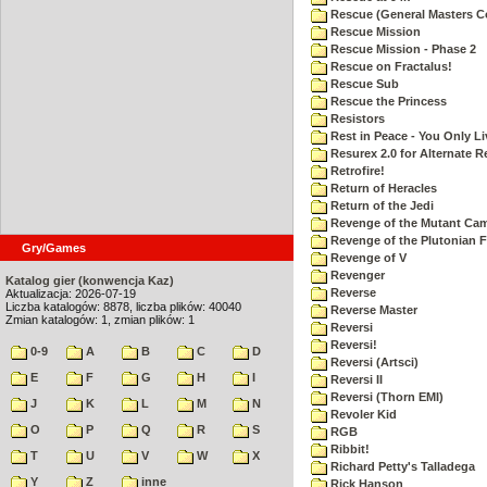
Rescue (General Masters C
Rescue Mission
Rescue Mission - Phase 2
Rescue on Fractalus!
Rescue Sub
Rescue the Princess
Resistors
Rest in Peace - You Only L
Resurex 2.0 for Alternate R
Retrofire!
Return of Heracles
Return of the Jedi
Revenge of the Mutant Ca
Revenge of the Plutonian F
Gry/Games
Revenge of V
Revenger
Katalog gier (konwencja Kaz)
Reverse
Aktualizacja: 2026-07-19
Liczba katalogów: 8878, liczba plików: 40040
Reverse Master
Zmian katalogów: 1, zmian plików: 1
Reversi
Reversi!
0-9
A
B
C
D
Reversi (Artsci)
E
F
G
H
I
Reversi II
Reversi (Thorn EMI)
J
K
L
M
N
Revoler Kid
O
P
Q
R
S
RGB
Ribbit!
T
U
V
W
X
Richard Petty's Talladega
Y
Z
inne
Rick Hanson