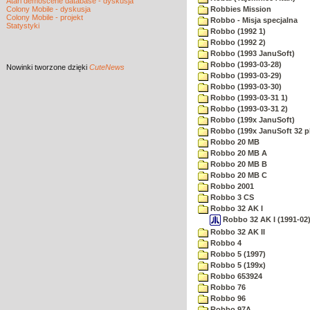
Atari demoscene database - dyskusja
Colony Mobile - dyskusja
Robbies Mission
Colony Mobile - projekt
Robbo - Misja specjalna
Statystyki
Robbo (1992 1)
Robbo (1992 2)
Robbo (1993 JanuSoft)
Robbo (1993-03-28)
Nowinki
tworzone dzięki
CuteNews
Robbo (1993-03-29)
Robbo (1993-03-30)
Robbo (1993-03-31 1)
Robbo (1993-03-31 2)
Robbo (199x JanuSoft)
Robbo (199x JanuSoft 32 p
Robbo 20 MB
Robbo 20 MB A
Robbo 20 MB B
Robbo 20 MB C
Robbo 2001
Robbo 3 CS
Robbo 32 AK I
Robbo 32 AK I (1991-02)
Robbo 32 AK II
Robbo 4
Robbo 5 (1997)
Robbo 5 (199x)
Robbo 653924
Robbo 76
Robbo 96
Robbo 97A