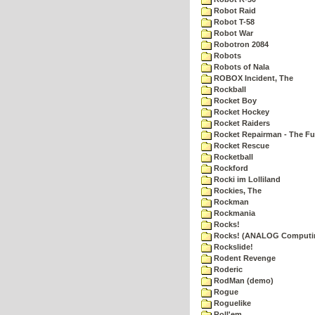
Robot Raid
Robot T-58
Robot War
Robotron 2084
Robots
Robots of Nala
ROBOX Incident, The
Rockball
Rocket Boy
Rocket Hockey
Rocket Raiders
Rocket Repairman - The Fu
Rocket Rescue
Rocketball
Rockford
Rocki im Lolliland
Rockies, The
Rockman
Rockmania
Rocks!
Rocks! (ANALOG Computi
Rockslide!
Rodent Revenge
Roderic
RodMan (demo)
Rogue
Roguelike
Roll'em