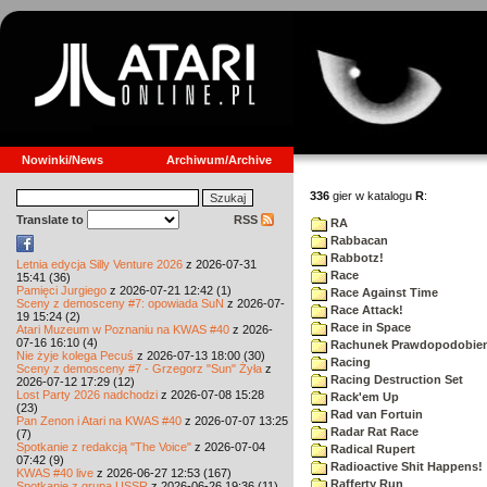
Nowinki/News
Archiwum/Archive
336
gier w katalogu
R
:
Translate to
RSS
RA
Rabbacan
Rabbotz!
Letnia edycja Silly Venture 2026
z 2026-07-31
Race
15:41 (36)
Pamięci Jurgiego
z 2026-07-21 12:42 (1)
Race Against Time
Sceny z demosceny #7: opowiada SuN
z 2026-07-
Race Attack!
19 15:24 (2)
Race in Space
Atari Muzeum w Poznaniu na KWAS #40
z 2026-
07-16 16:10 (4)
Rachunek Prawdopodobie
Nie żyje kolega Pecuś
z 2026-07-13 18:00 (30)
Racing
Sceny z demosceny #7 - Grzegorz "Sun" Żyła
z
Racing Destruction Set
2026-07-12 17:29 (12)
Lost Party 2026 nadchodzi
z 2026-07-08 15:28
Rack'em Up
(23)
Rad van Fortuin
Pan Zenon i Atari na KWAS #40
z 2026-07-07 13:25
Radar Rat Race
(7)
Spotkanie z redakcją "The Voice"
z 2026-07-04
Radical Rupert
07:42 (9)
Radioactive Shit Happens!
KWAS #40 live
z 2026-06-27 12:53 (167)
Rafferty Run
Spotkanie z grupą USSR
z 2026-06-26 19:36 (11)