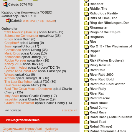
Ricochet
Całość 3074 MB
Riddle, The
Katalog gier (konwencja TOSEC)
Ridiculous Reality
Aktualizacja: 2021-07-11
Rifts of Time, The
Całość
,
md5
sha
(
7-Zip
,
TUGZip
)
Ring der Nibelungen, Der
Ringmaster
Opisy gier
"Old Towers" (Atari ST)
opisał Misza (19)
Rings of the Empire
Submarine Commander
opisał Kaz (36)
Ringtoss
Frogs
opisał Xeen (0)
Riot
Choplifter!
opisał Urborg (0)
Joust
opisał Urborg (17)
Rip Off! - The Plagiarism o
Commando
opisał Urborg (35)
Ripper
Mario Bros
opisał Urborg (13)
Risk
Xenophobe
opisał Urborg (36)
Robbo Forever
opisał tbxx (16)
Risk (Parker Brothers)
Kolony 2106
opisał tbxx (3)
Risky Rescue
Archon II: Adept
opisał Urborg/TDC (9)
River Raid
Spitfire Ace/Hellcat Ace
opisał Farscape (9)
Wyspa
opisał Kaz (9)
River Raid 2600
Archon
opisał Urborg/TDC (16)
River Raid Bold
The Last Starfighter
opisał TDC (30)
River Raid Cold Winter
Dwie Wieże
opisał Muffy (19)
Basil The Great Mouse Detective
opisał Charlie
River Rally
Cherry (125)
River Rat
Inny Świat
opisał Charlie Cherry (17)
River Rescue
Inspektor
opisał Charlie Cherry (19)
Grand Prix Simulator
opisał Charlie Cherry (16)
Road Block
Road Jump
«« nowsze
starsze »»
Road Race
Road Race (Antic Publishi
Wewnętrzne/Internals
Road Toad
Robal (Mirage)
Organizowanie imprez Atari - dyskusja
Robal (Tajemnice Atari)