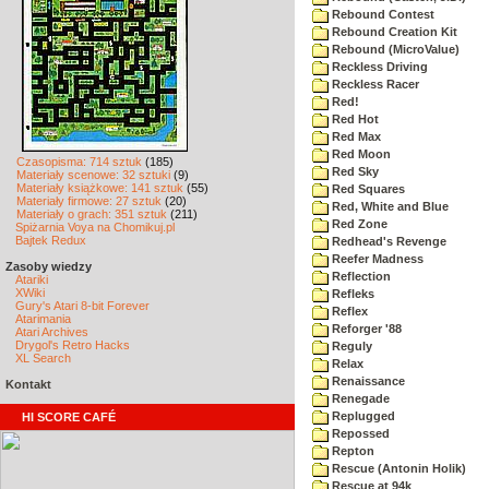
Rebound Contest
Rebound Creation Kit
Rebound (MicroValue)
Reckless Driving
Reckless Racer
Red!
Red Hot
Red Max
Red Moon
Czasopisma: 714 sztuk
(185)
Red Sky
Materiały scenowe: 32 sztuki
(9)
Materiały książkowe: 141 sztuk
(55)
Red Squares
Materiały firmowe: 27 sztuk
(20)
Red, White and Blue
Materiały o grach: 351 sztuk
(211)
Red Zone
Spiżarnia Voya na Chomikuj.pl
Bajtek Redux
Redhead's Revenge
Reefer Madness
Zasoby wiedzy
Reflection
Atariki
XWiki
Refleks
Gury's Atari 8-bit Forever
Reflex
Atarimania
Reforger '88
Atari Archives
Drygol's Retro Hacks
Reguly
XL Search
Relax
Renaissance
Kontakt
Renegade
Replugged
HI SCORE CAFÉ
Repossed
Repton
Rescue (Antonin Holik)
Rescue at 94k