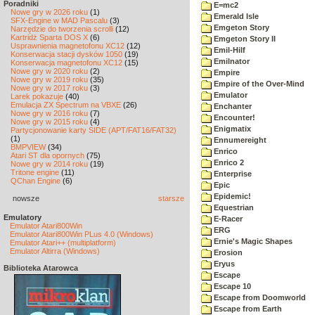
Poradniki
E=mc2
Nowe gry w 2026 roku
(1)
Emerald Isle
SFX-Engine w MAD Pascalu
(3)
Emgeton Story
Narzędzie do tworzenia scrolli
(12)
Kartridż Sparta DOS X
(6)
Emgeton Story II
Usprawnienia magnetofonu XC12
(12)
Emil-Hilf
Konserwacja stacji dysków 1050
(19)
Emilnator
Konserwacja magnetofonu XC12
(15)
Nowe gry w 2020 roku
(2)
Empire
Nowe gry w 2019 roku
(35)
Empire of the Over-Mind
Nowe gry w 2017 roku
(3)
Emulator
Larek pokazuje
(40)
Emulacja ZX Spectrum na VBXE
(26)
Enchanter
Nowe gry w 2016 roku
(7)
Encounter!
Nowe gry w 2015 roku
(4)
Enigmatix
Partycjonowanie karty SIDE (APT/FAT16/FAT32)
(1)
Ennumereight
BMPVIEW
(34)
Enrico
Atari ST dla opornych
(75)
Enrico 2
Nowe gry w 2014 roku
(19)
Tritone engine
(11)
Enterprise
QChan Engine
(6)
Epic
Epidemic!
nowsze
starsze
Equestrian
Emulatory
E-Racer
Emulator Atari800Win
ERG
Emulator Atari800Win PLus 4.0 (Windows)
Ernie's Magic Shapes
Emulator Atari++ (multiplatform)
Emulator Altirra (Windows)
Erosion
Eryus
Biblioteka Atarowca
Escape
Escape 10
Escape from Doomworld
Escape from Earth