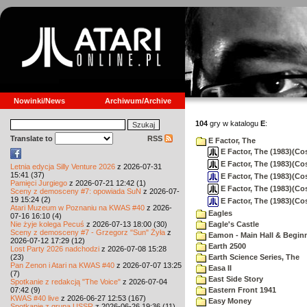
Nowinki/News
Archiwum/Archive
104
gry w katalogu
E
:
Translate to
RSS
E Factor, The
E Factor, The (1983)(Cos
E Factor, The (1983)(Cosm
Letnia edycja Silly Venture 2026
z 2026-07-31
15:41 (37)
E Factor, The (1983)(Co
Pamięci Jurgiego
z 2026-07-21 12:42 (1)
E Factor, The (1983)(Cos
Sceny z demosceny #7: opowiada SuN
z 2026-07-
19 15:24 (2)
E Factor, The (1983)(Co
Atari Muzeum w Poznaniu na KWAS #40
z 2026-
Eagles
07-16 16:10 (4)
Nie żyje kolega Pecuś
z 2026-07-13 18:00 (30)
Eagle's Castle
Sceny z demosceny #7 - Grzegorz "Sun" Żyła
z
Eamon - Main Hall & Begin
2026-07-12 17:29 (12)
Earth 2500
Lost Party 2026 nadchodzi
z 2026-07-08 15:28
(23)
Earth Science Series, The
Pan Zenon i Atari na KWAS #40
z 2026-07-07 13:25
Easa II
(7)
East Side Story
Spotkanie z redakcją "The Voice"
z 2026-07-04
07:42 (9)
Eastern Front 1941
KWAS #40 live
z 2026-06-27 12:53 (167)
Easy Money
Spotkanie z grupą USSR
z 2026-06-26 19:36 (11)