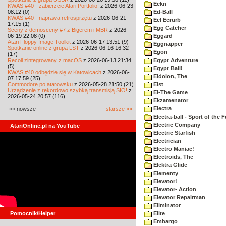
Eckn
KWAS #40 - zabierzcie Atari Portfolio!
z 2026-06-23
08:12 (0)
Ed-Ball
KWAS #40 - naprawa retrosprzętu
z 2026-06-21
Eel Ecrurb
17:15 (1)
Egg Catcher
Sceny z demosceny #7 z Bigerem i MBR
z 2026-
06-19 22:08 (0)
Eggard
Atari Floppy Image Toolkit
z 2026-06-17 13:51 (9)
Eggnapper
Spotkanie online z grupą LST
z 2026-06-16 16:32
Egon
(17)
Recoil zintegrowany z macOS
z 2026-06-13 21:34
Egypt Adventure
(5)
Egypt Ball!
KWAS #40 odbędzie się w Katowicach
z 2026-06-
Eidolon, The
07 17:59 (25)
Commodore po atarowsku
z 2026-05-28 21:50 (21)
Eist
Urządzenie z rekordowo szybką transmisją SIO!
z
EI-The Game
2026-05-24 20:57 (116)
Ekzamenator
Electra
«« nowsze
starsze »»
Electra-ball - Sport of the 
Electric Company
AtariOnline.pl na YouTube
Electric Starfish
Electrician
Electro Maniac!
Electroids, The
Elektra Glide
Elementy
Elevator!
Elevator- Action
Elevator Repairman
Eliminator
Pomocnik/Helper
Elite
Embargo