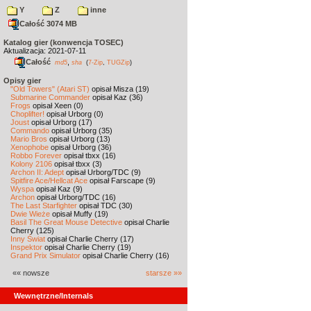
Y
Z
inne
Całość 3074 MB
Katalog gier (konwencja TOSEC)
Aktualizacja: 2021-07-11
Całość
,
md5
sha
(
7-Zip
,
TUGZip
)
Opisy gier
"Old Towers" (Atari ST)
opisał Misza (19)
Submarine Commander
opisał Kaz (36)
Frogs
opisał Xeen (0)
Choplifter!
opisał Urborg (0)
Joust
opisał Urborg (17)
Commando
opisał Urborg (35)
Mario Bros
opisał Urborg (13)
Xenophobe
opisał Urborg (36)
Robbo Forever
opisał tbxx (16)
Kolony 2106
opisał tbxx (3)
Archon II: Adept
opisał Urborg/TDC (9)
Spitfire Ace/Hellcat Ace
opisał Farscape (9)
Wyspa
opisał Kaz (9)
Archon
opisał Urborg/TDC (16)
The Last Starfighter
opisał TDC (30)
Dwie Wieże
opisał Muffy (19)
Basil The Great Mouse Detective
opisał Charlie
Cherry (125)
Inny Świat
opisał Charlie Cherry (17)
Inspektor
opisał Charlie Cherry (19)
Grand Prix Simulator
opisał Charlie Cherry (16)
«« nowsze
starsze »»
Wewnętrzne/Internals