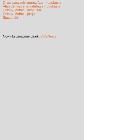
Organizowanie imprez Atari - dyskusja
Atari demoscene database - dyskusja
Colony Mobile - dyskusja
Colony Mobile - projekt
Statystyki
Nowinki
tworzone dzięki
CuteNews