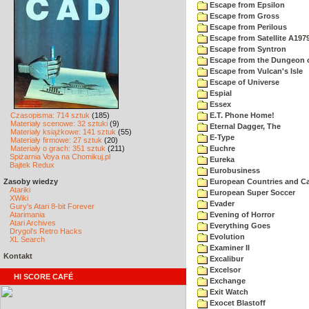
Escape from Epsilon
Escape from Gross
Escape from Perilous
Escape from Satellite A197
Escape from Syntron
Escape from the Dungeon 
Escape from Vulcan's Isle
Escape of Universe
Espial
Essex
Czasopisma: 714 sztuk
(185)
E.T. Phone Home!
Materiały scenowe: 32 sztuki
(9)
Eternal Dagger, The
Materiały książkowe: 141 sztuk
(55)
E-Type
Materiały firmowe: 27 sztuk
(20)
Materiały o grach: 351 sztuk
(211)
Euchre
Spiżarnia Voya na Chomikuj.pl
Eureka
Bajtek Redux
Eurobusiness
Zasoby wiedzy
European Countries and Ca
Atariki
European Super Soccer
XWiki
Evader
Gury's Atari 8-bit Forever
Atarimania
Evening of Horror
Atari Archives
Everything Goes
Drygol's Retro Hacks
Evolution
XL Search
Examiner II
Kontakt
Excalibur
Excelsor
HI SCORE CAFÉ
Exchange
Exit Watch
Exocet Blastoff