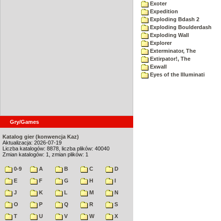
Exoter
Expedition
Exploding Bdash 2
Exploding Boulderdash
Exploding Wall
Explorer
Exterminator, The
Extirpator!, The
Exwall
Eyes of the Illuminati
Gry/Games
Katalog gier (konwencja Kaz)
Aktualizacja: 2026-07-19
Liczba katalogów: 8878, liczba plików: 40040
Zmian katalogów: 1, zmian plików: 1
0-9
A
B
C
D
E
F
G
H
I
J
K
L
M
N
O
P
Q
R
S
T
U
V
W
X