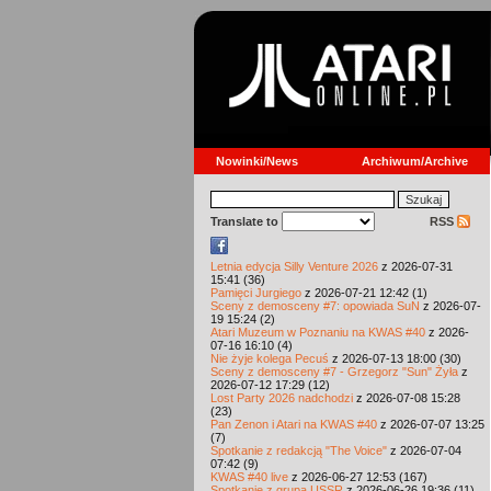
Nowinki/News
Archiwum/Archive
Translate to
RSS
Letnia edycja Silly Venture 2026
z 2026-07-31
15:41 (36)
Pamięci Jurgiego
z 2026-07-21 12:42 (1)
Sceny z demosceny #7: opowiada SuN
z 2026-07-
19 15:24 (2)
Atari Muzeum w Poznaniu na KWAS #40
z 2026-
07-16 16:10 (4)
Nie żyje kolega Pecuś
z 2026-07-13 18:00 (30)
Sceny z demosceny #7 - Grzegorz "Sun" Żyła
z
2026-07-12 17:29 (12)
Lost Party 2026 nadchodzi
z 2026-07-08 15:28
(23)
Pan Zenon i Atari na KWAS #40
z 2026-07-07 13:25
(7)
Spotkanie z redakcją "The Voice"
z 2026-07-04
07:42 (9)
KWAS #40 live
z 2026-06-27 12:53 (167)
Spotkanie z grupą USSR
z 2026-06-26 19:36 (11)