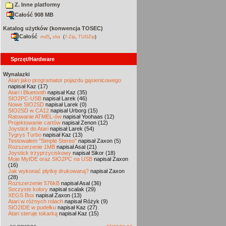
Z. Inne platformy
Całość 908 MB
Katalog użytków (konwencja TOSEC)
Całość
,
md5
sha
(
7-Zip
,
TUGZip
)
Sprzęt/Hardware
Wynalazki
Atari jako programator pojazdu gąsienicowego
napisał Kaz (17)
Atari i Bluetooth
napisał Kaz (35)
SIO2PC-USB
napisał Larek (46)
Nowe SIO2SD
napisał Larek (0)
SIO2SD w CA12
napisał Urborg (15)
Ratowanie ATMEL-ów
napisał Yoohaas (12)
Projektowanie cartów
napisał Zenon (12)
Joystick do Atari
napisał Larek (54)
Tygrys Turbo
napisał Kaz (13)
Testowałem "Simple Stereo"
napisał Zaxon (5)
Rozszerzenie 1MB
napisał Asal (21)
Joystick trzyprzyciskowy
napisał Sikor (18)
Moje MyIDE oraz SIO2PC na USB
napisał Zaxon
(16)
Jak wykonać płytkę drukowaną?
napisał Zaxon
(28)
Rozszerzenie 576kB
napisał Asal (36)
Soczyste kolory
napisał scalak (29)
XEGS Box
napisał Zaxon (13)
Atari w różnych rolach
napisał Różyk (9)
SIO2IDE w pudełku
napisał Kaz (27)
Atari steruje tokarką
napisał Kaz (15)