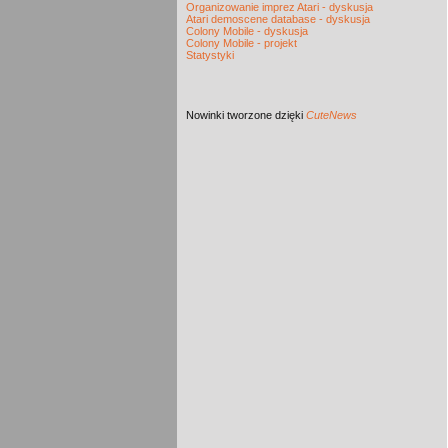
Organizowanie imprez Atari - dyskusja
Atari demoscene database - dyskusja
Colony Mobile - dyskusja
Colony Mobile - projekt
Statystyki
Nowinki
tworzone dzięki
CuteNews