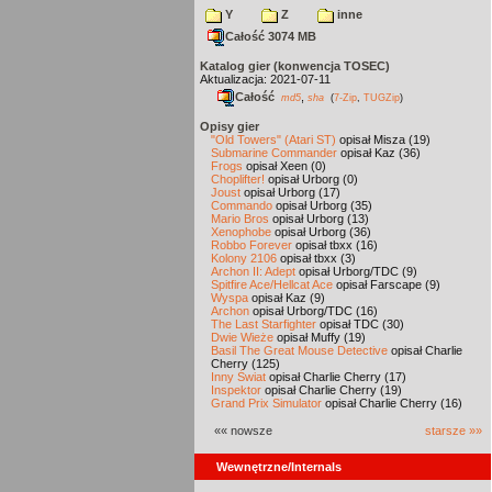
Y
Z
inne
Całość 3074 MB
Katalog gier (konwencja TOSEC)
Aktualizacja: 2021-07-11
Całość
,
md5
sha
(
7-Zip
,
TUGZip
)
Opisy gier
"Old Towers" (Atari ST)
opisał Misza (19)
Submarine Commander
opisał Kaz (36)
Frogs
opisał Xeen (0)
Choplifter!
opisał Urborg (0)
Joust
opisał Urborg (17)
Commando
opisał Urborg (35)
Mario Bros
opisał Urborg (13)
Xenophobe
opisał Urborg (36)
Robbo Forever
opisał tbxx (16)
Kolony 2106
opisał tbxx (3)
Archon II: Adept
opisał Urborg/TDC (9)
Spitfire Ace/Hellcat Ace
opisał Farscape (9)
Wyspa
opisał Kaz (9)
Archon
opisał Urborg/TDC (16)
The Last Starfighter
opisał TDC (30)
Dwie Wieże
opisał Muffy (19)
Basil The Great Mouse Detective
opisał Charlie
Cherry (125)
Inny Świat
opisał Charlie Cherry (17)
Inspektor
opisał Charlie Cherry (19)
Grand Prix Simulator
opisał Charlie Cherry (16)
«« nowsze
starsze »»
Wewnętrzne/Internals