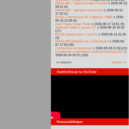
KWAS #40 - zabierzcie Atari Portfolio!
z 2026-06-23
08:12 (0)
KWAS #40 - naprawa retrosprzętu
z 2026-06-21
17:15 (1)
Sceny z demosceny #7 z Bigerem i MBR
z 2026-
06-19 22:08 (0)
Atari Floppy Image Toolkit
z 2026-06-17 13:51 (9)
Spotkanie online z grupą LST
z 2026-06-16 16:32
(17)
Recoil zintegrowany z macOS
z 2026-06-13 21:34
(5)
KWAS #40 odbędzie się w Katowicach
z 2026-06-
07 17:59 (25)
Commodore po atarowsku
z 2026-05-28 21:50 (21)
Urządzenie z rekordowo szybką transmisją SIO!
z
2026-05-24 20:57 (116)
«« nowsze
starsze »»
AtariOnline.pl na YouTube
Pomocnik/Helper