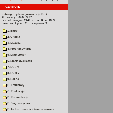
Użytki/Utils
Katalog użytków (konwencja Kaz)
Aktualizacja: 2026-03-12
Liczba katalogów: 2141, liczba plików: 10533
Zmian katalogów: 52, zmian plików: 93
1. Biuro
2. Grafika
3. Muzyka
4. Programowanie
5. Magnetofon
6. Stacja dyskietek
7. DOS-y
8. ROM-y
9. Rozne
B. Emulatory
C. Edukacyjne
D. Komunikacja
E. Diagnostyczne
F. Archiwizowanie i kompresowanie