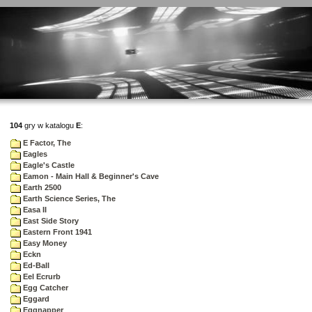
104
gry w katalogu
E
:
E Factor, The
Eagles
Eagle's Castle
Eamon - Main Hall & Beginner's Cave
Earth 2500
Earth Science Series, The
Easa II
East Side Story
Eastern Front 1941
Easy Money
Eckn
Ed-Ball
Eel Ecrurb
Egg Catcher
Eggard
Eggnapper