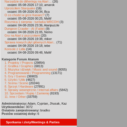
Narzędzie do ditheringu na Atari ...
(26)
ostatni: 05-08-2026 17:10, amarok
Uprościłem Starquake
(16)
ostatni: 05-08-2026 00:34, Bca
O co chodzi w grze Kasiarz?
(7)
ostatni: 05-08-2026 00:25, MaW
Rocznica 1 sierpnia - turówka WRCOH
(3)
ostatni: 04-08-2026 23:36, Ataripuzzle
Dungeon Crawler - AI (Fable)
(9)
ostatni: 04-08-2026 21:05, Nemo
Gry na Atari z pszczołami
(20)
ostatni: 04-08-2026 19:38, miker
Sprawa nowych płyt głównych Atari...
(71)
ostatni: 04-08-2026 19:18, tebe
Konsole z Lidla
(14)
ostatni: 04-08-2026 09:48, MaW
Kategorie Forum Atarum
1. Projekty / Projects
(29854)
2. Grafika / Graphics
(6813)
3. Muzyka i dźwięk / Music and sound
(8055)
4. Programowanie / Programming
(13171)
5. Gry / Games
(36903)
6. Użytki / Utils
(4827)
7. Scena / Scene
(20244)
8. Sprzęt / Hardware
(27891)
9. Sprawy wewnętrzne / Internal affairs
(5842)
10. Sprzedam / Kupię / Zamienię
(8193)
11. Inne / Other
(33759)
Administratorzy:
Adam, Cyprian, Jhusak, Kaz
Użytkowników:
3072
Ostatnio zarejestrowany:
bradko
Postów ostatniej doby:
6
Spotkania i zloty/Meetings & Parties