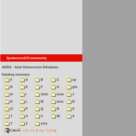
Społeczność/Community
ADDA - Atari Demoscene DAtabase
Katalog scenowy
#
A
B
C
cp
D
E
F
G
gfx
H
I
!info
inne
J
K
L
M
msx
N
O
P
Q
R
S
T
U
V
W
X
Y
Z
ziny
Całość
,
md5
sha
(
7-Zip
,
TUGZip
)