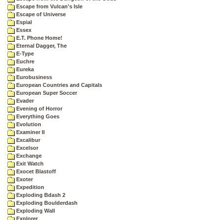
Escape from Vulcan's Isle
Escape of Universe
Espial
Essex
E.T. Phone Home!
Eternal Dagger, The
E-Type
Euchre
Eureka
Eurobusiness
European Countries and Capitals
European Super Soccer
Evader
Evening of Horror
Everything Goes
Evolution
Examiner II
Excalibur
Excelsor
Exchange
Exit Watch
Exocet Blastoff
Exoter
Expedition
Exploding Bdash 2
Exploding Boulderdash
Exploding Wall
Explorer