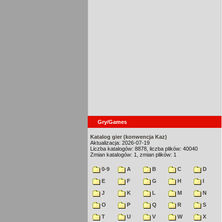
Gry/Games
Katalog gier (konwencja Kaz)
Aktualizacja: 2026-07-19
Liczba katalogów: 8878, liczba plików: 40040
Zmian katalogów: 1, zmian plików: 1
0-9
A
B
C
D
E
F
G
H
I
J
K
L
M
N
O
P
Q
R
S
T
U
V
W
X