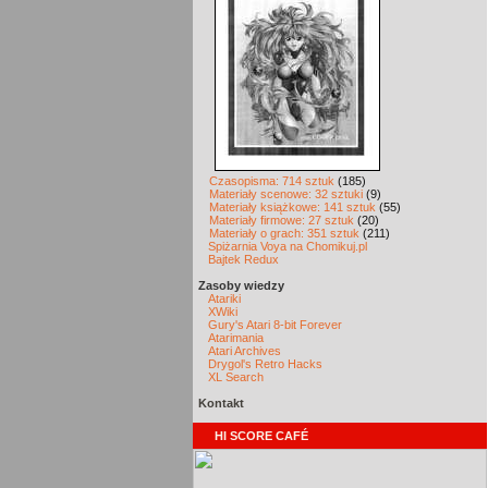
Czasopisma: 714 sztuk
(185)
Materiały scenowe: 32 sztuki
(9)
Materiały książkowe: 141 sztuk
(55)
Materiały firmowe: 27 sztuk
(20)
Materiały o grach: 351 sztuk
(211)
Spiżarnia Voya na Chomikuj.pl
Bajtek Redux
Zasoby wiedzy
Atariki
XWiki
Gury's Atari 8-bit Forever
Atarimania
Atari Archives
Drygol's Retro Hacks
XL Search
Kontakt
HI SCORE CAFÉ