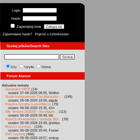
Login:
Hasło:
Zapamiętaj mnie
Zapomniane hasło?
Poproś o członkostwo
Szukaj plików/Search files
Gry
Użytki
Dema
Forum Atarum
Aktualne tematy
Starquake VBXE
(14)
ostatni: 07-08-2026 08:55, Wolfen
Studio komputerowe The Marauder -...
(249)
ostatni: 06-08-2026 19:56, pigula
Książka Gorgha o asemblerze
(79)
ostatni: 06-08-2026 15:35, tOri
Silly Venture 2026SE - the bigges...
(113)
ostatni: 06-08-2026 00:48, tdc
AspeQt dla Androida z obsługą SIO...
(39)
ostatni: 05-08-2026 23:48, greblus
Muzycy scenowi...
(134)
ostatni: 05-08-2026 20:44, Foster
RMT hacking
(468)
ostatni: 05-08-2026 18:57, emkay