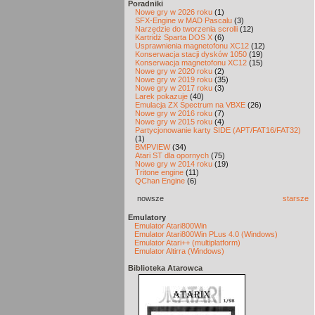
Poradniki
Nowe gry w 2026 roku
(1)
SFX-Engine w MAD Pascalu
(3)
Narzędzie do tworzenia scrolli
(12)
Kartridż Sparta DOS X
(6)
Usprawnienia magnetofonu XC12
(12)
Konserwacja stacji dysków 1050
(19)
Konserwacja magnetofonu XC12
(15)
Nowe gry w 2020 roku
(2)
Nowe gry w 2019 roku
(35)
Nowe gry w 2017 roku
(3)
Larek pokazuje
(40)
Emulacja ZX Spectrum na VBXE
(26)
Nowe gry w 2016 roku
(7)
Nowe gry w 2015 roku
(4)
Partycjonowanie karty SIDE (APT/FAT16/FAT32)
(1)
BMPVIEW
(34)
Atari ST dla opornych
(75)
Nowe gry w 2014 roku
(19)
Tritone engine
(11)
QChan Engine
(6)
nowsze
starsze
Emulatory
Emulator Atari800Win
Emulator Atari800Win PLus 4.0 (Windows)
Emulator Atari++ (multiplatform)
Emulator Altirra (Windows)
Biblioteka Atarowca