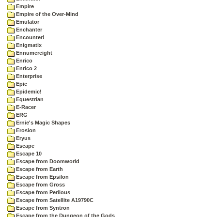
Empire
Empire of the Over-Mind
Emulator
Enchanter
Encounter!
Enigmatix
Ennumereight
Enrico
Enrico 2
Enterprise
Epic
Epidemic!
Equestrian
E-Racer
ERG
Ernie's Magic Shapes
Erosion
Eryus
Escape
Escape 10
Escape from Doomworld
Escape from Earth
Escape from Epsilon
Escape from Gross
Escape from Perilous
Escape from Satellite A19790C
Escape from Syntron
Escape from the Dungeon of the Gods