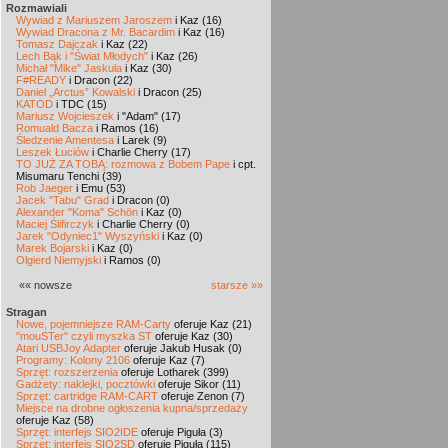
Rozmawiali
Wywiad z Mariuszem Jaroszem
i Kaz (16)
Wywiad Dracona z Mr. Bacardim
i Kaz (16)
Tomasz Dajczak
i Kaz (22)
Lech Bąk i "Świat Młodych"
i Kaz (26)
Michał "Mike" Jaskuła
i Kaz (30)
F#READY
i Dracon (22)
Daniel „Arctus” Kowalski
i Dracon (25)
KATOD
i TDC (15)
Mariusz Wojcieszek
i "Adam" (17)
Romuald Bacza
i Ramos (16)
Śledzenie Amentesa
i Larek (9)
Leszek Łuciów
i Charlie Cherry (17)
TO JUŻ ZA TOBĄ: rozmowa z Bobem Pape
i cpt.
Misumaru Tenchi (39)
Rob Jaeger
i Emu (53)
Jacek "Tabu" Grad
i Dracon (0)
Alexander "Koma" Schön
i Kaz (0)
Maciej Ślifirczyk
i Charlie Cherry (0)
Jarek "Odyniec1" Wyszyński
i Kaz (0)
Marek Bojarski
i Kaz (0)
Olgierd Niemyjski
i Ramos (0)
«« nowsze
starsze »»
Stragan
Nowe, pojemniejsze RAM-Carty
oferuje Kaz (21)
"mouSTer" czyli myszka ST
oferuje Kaz (30)
Atari USBJoy Adapter
oferuje Jakub Husak (0)
Programy: Kolony 2106
oferuje Kaz (7)
Sprzęt: rozszerzenia
oferuje Lotharek (399)
Gadżety: naklejki, pocztówki
oferuje Sikor (11)
Sprzęt: cartridge RAM-CART
oferuje Zenon (7)
Miejsce na drobne ogłoszenia kupna/sprzedaży
oferuje Kaz (58)
Sprzęt: interfejs SIO2IDE
oferuje Piguła (3)
Sprzęt: interfejs SIO2SD
oferuje Piguła (115)