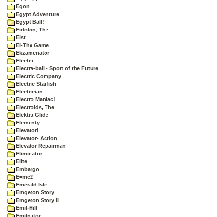
Egon
Egypt Adventure
Egypt Ball!
Eidolon, The
Eist
EI-The Game
Ekzamenator
Electra
Electra-ball - Sport of the Future
Electric Company
Electric Starfish
Electrician
Electro Maniac!
Electroids, The
Elektra Glide
Elementy
Elevator!
Elevator- Action
Elevator Repairman
Eliminator
Elite
Embargo
E=mc2
Emerald Isle
Emgeton Story
Emgeton Story II
Emil-Hilf
Emilnator