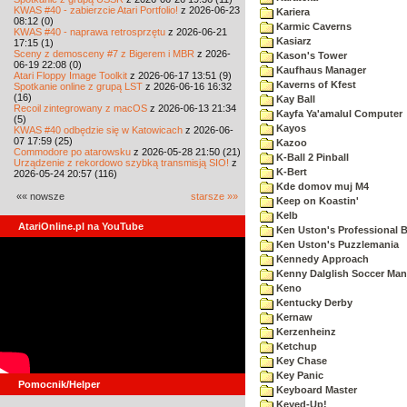
KWAS #40 - zabierzcie Atari Portfolio!
z 2026-06-23
Kariera
08:12 (0)
Karmic Caverns
KWAS #40 - naprawa retrosprzętu
z 2026-06-21
Kasiarz
17:15 (1)
Sceny z demosceny #7 z Bigerem i MBR
z 2026-
Kason's Tower
06-19 22:08 (0)
Kaufhaus Manager
Atari Floppy Image Toolkit
z 2026-06-17 13:51 (9)
Kaverns of Kfest
Spotkanie online z grupą LST
z 2026-06-16 16:32
(16)
Kay Ball
Recoil zintegrowany z macOS
z 2026-06-13 21:34
Kayfa Ya'amalul Computer
(5)
Kayos
KWAS #40 odbędzie się w Katowicach
z 2026-06-
07 17:59 (25)
Kazoo
Commodore po atarowsku
z 2026-05-28 21:50 (21)
K-Ball 2 Pinball
Urządzenie z rekordowo szybką transmisją SIO!
z
K-Bert
2026-05-24 20:57 (116)
Kde domov muj M4
«« nowsze
starsze »»
Keep on Koastin'
Kelb
AtariOnline.pl na YouTube
Ken Uston's Professional B
Ken Uston's Puzzlemania
Kennedy Approach
Kenny Dalglish Soccer Man
Keno
Kentucky Derby
Kernaw
Kerzenheinz
Ketchup
Key Chase
Key Panic
Pomocnik/Helper
Keyboard Master
Keyed-Up!