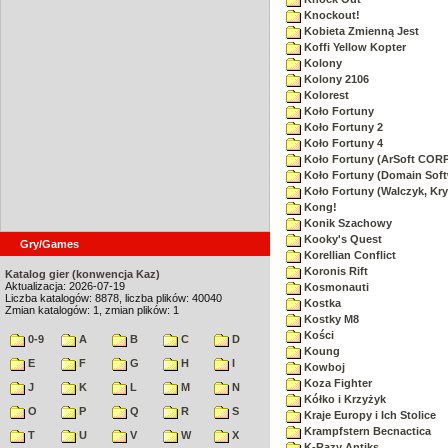
Knockout!
Kobieta Zmienną Jest
Koffi Yellow Kopter
Kolony
Kolony 2106
Kolorest
Koło Fortuny
Koło Fortuny 2
Koło Fortuny 4
Koło Fortuny (ArSoft CO
Koło Fortuny (Domain Soft
Koło Fortuny (Walczyk, Kry
Kong!
Konik Szachowy
Kooky's Quest
Gry/Games
Korellian Conflict
Koronis Rift
Katalog gier (konwencja Kaz)
Aktualizacja: 2026-07-19
Kosmonauti
Liczba katalogów: 8878, liczba plików: 40040
Kostka
Zmian katalogów: 1, zmian plików: 1
Kostky M8
Kości
0-9
A
B
C
D
Koung
E
F
G
H
I
Kowboj
Koza Fighter
J
K
L
M
N
Kółko i Krzyżyk
O
P
Q
R
S
Kraje Europy i Ich Stolice
Krampfstern Becnactica
T
U
V
W
X
K-Razy Antiks