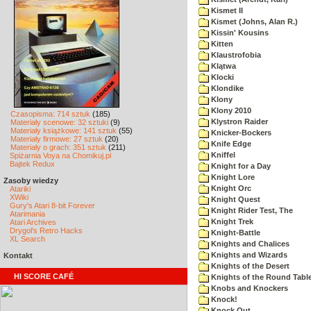
Kismet II
Kismet (Johns, Alan R.)
Kissin' Kousins
Kitten
Klaustrofobia
Klątwa
Klocki
Klondike
Klony
Klony 2010
Czasopisma: 714 sztuk
(185)
Klystron Raider
Materiały scenowe: 32 sztuki
(9)
Materiały książkowe: 141 sztuk
(55)
Knicker-Bockers
Materiały firmowe: 27 sztuk
(20)
Knife Edge
Materiały o grach: 351 sztuk
(211)
Kniffel
Spiżarnia Voya na Chomikuj.pl
Bajtek Redux
Knight for a Day
Knight Lore
Zasoby wiedzy
Knight Orc
Atariki
XWiki
Knight Quest
Gury's Atari 8-bit Forever
Knight Rider Test, The
Atarimania
Knight Trek
Atari Archives
Drygol's Retro Hacks
Knight-Battle
XL Search
Knights and Chalices
Knights and Wizards
Kontakt
Knights of the Desert
HI SCORE CAFÉ
Knights of the Round Tabl
Knobs and Knockers
Knock!
Knock Out