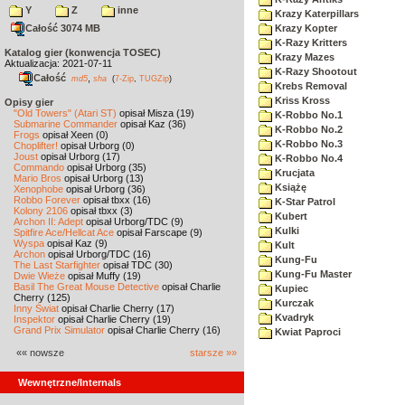
Y
Z
inne
Krazy Katerpillars
Całość 3074 MB
Krazy Kopter
K-Razy Kritters
Katalog gier (konwencja TOSEC)
Krazy Mazes
Aktualizacja: 2021-07-11
K-Razy Shootout
Całość
,
md5
sha
(
7-Zip
,
TUGZip
)
Krebs Removal
Kriss Kross
Opisy gier
"Old Towers" (Atari ST)
opisał Misza (19)
K-Robbo No.1
Submarine Commander
opisał Kaz (36)
K-Robbo No.2
Frogs
opisał Xeen (0)
K-Robbo No.3
Choplifter!
opisał Urborg (0)
Joust
opisał Urborg (17)
K-Robbo No.4
Commando
opisał Urborg (35)
Krucjata
Mario Bros
opisał Urborg (13)
Książę
Xenophobe
opisał Urborg (36)
Robbo Forever
opisał tbxx (16)
K-Star Patrol
Kolony 2106
opisał tbxx (3)
Kubert
Archon II: Adept
opisał Urborg/TDC (9)
Kulki
Spitfire Ace/Hellcat Ace
opisał Farscape (9)
Wyspa
opisał Kaz (9)
Kult
Archon
opisał Urborg/TDC (16)
Kung-Fu
The Last Starfighter
opisał TDC (30)
Kung-Fu Master
Dwie Wieże
opisał Muffy (19)
Basil The Great Mouse Detective
opisał Charlie
Kupiec
Cherry (125)
Kurczak
Inny Świat
opisał Charlie Cherry (17)
Kvadryk
Inspektor
opisał Charlie Cherry (19)
Grand Prix Simulator
opisał Charlie Cherry (16)
Kwiat Paproci
«« nowsze
starsze »»
Wewnętrzne/Internals