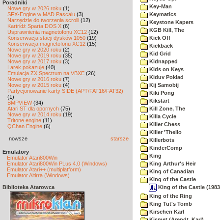
Poradniki
Key-Man
Nowe gry w 2026 roku
(1)
SFX-Engine w MAD Pascalu
(3)
Keymatics
Narzędzie do tworzenia scrolli
(12)
Keystone Kapers
Kartridż Sparta DOS X
(6)
KGB Kill, The
Usprawnienia magnetofonu XC12
(12)
Konserwacja stacji dysków 1050
(19)
Kick Off
Konserwacja magnetofonu XC12
(15)
Kickback
Nowe gry w 2020 roku
(2)
Kid Grid
Nowe gry w 2019 roku
(35)
Nowe gry w 2017 roku
(3)
Kidnapped
Larek pokazuje
(40)
Kids on Keys
Emulacja ZX Spectrum na VBXE
(26)
Kiduv Poklad
Nowe gry w 2016 roku
(7)
Nowe gry w 2015 roku
(4)
Kij Samobij
Partycjonowanie karty SIDE (APT/FAT16/FAT32)
Kiki Pong
(1)
Kikstart
BMPVIEW
(34)
Atari ST dla opornych
(75)
Kill Zone, The
Nowe gry w 2014 roku
(19)
Killa Cycle
Tritone engine
(11)
Killer Chess
QChan Engine
(6)
Killer 'Thello
nowsze
starsze
Killerbots
KinderComp
Emulatory
King
Emulator Atari800Win
Emulator Atari800Win PLus 4.0 (Windows)
King Arthur's Heir
Emulator Atari++ (multiplatform)
King of Canadian
Emulator Altirra (Windows)
King of the Castle
King of the Castle (198
Biblioteka Atarowca
King of the Ring
King Tut's Tomb
Kirschen Karl
Kismet (Arendt, Karl)