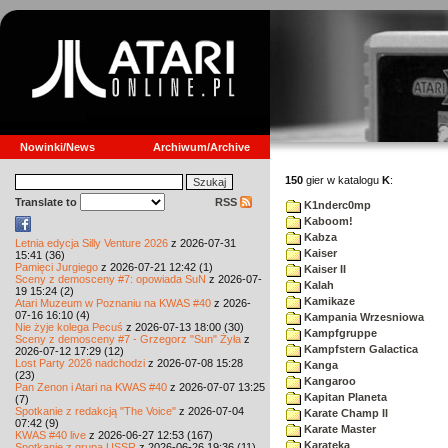
Nowinki/News
Archiwum/Archive
150
gier w katalogu
K
:
Translate to
RSS
K1nderc0mp
Kaboom!
Kabza
Letnia edycja Silly Venture 2026
z 2026-07-31
Kaiser
15:41 (36)
Pamięci Jurgiego
z 2026-07-21 12:42 (1)
Kaiser II
Sceny z demosceny #7: opowiada SuN
z 2026-07-
Kalah
19 15:24 (2)
Kamikaze
Atari Muzeum w Poznaniu na KWAS #40
z 2026-
07-16 16:10 (4)
Kampania Wrzesniowa
Nie żyje kolega Pecuś
z 2026-07-13 18:00 (30)
Kampfgruppe
Sceny z demosceny #7 - Grzegorz "Sun" Żyła
z
Kampfstern Galactica
2026-07-12 17:29 (12)
Lost Party 2026 nadchodzi
z 2026-07-08 15:28
Kanga
(23)
Kangaroo
Pan Zenon i Atari na KWAS #40
z 2026-07-07 13:25
Kapitan Planeta
(7)
Spotkanie z redakcją "The Voice"
z 2026-07-04
Karate Champ II
07:42 (9)
Karate Master
KWAS #40 live
z 2026-06-27 12:53 (167)
Karateka
Spotkanie z grupą USSR
z 2026-06-26 19:36 (11)