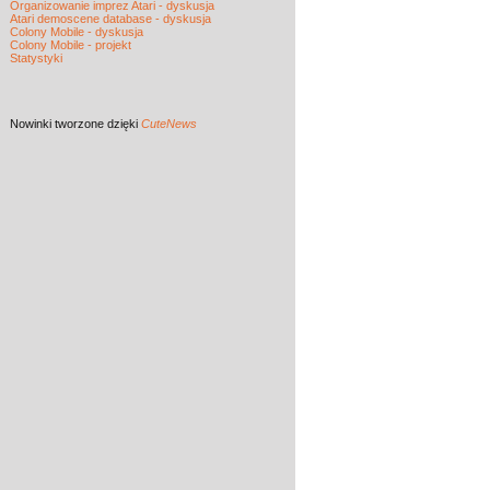
Organizowanie imprez Atari - dyskusja
Atari demoscene database - dyskusja
Colony Mobile - dyskusja
Colony Mobile - projekt
Statystyki
Nowinki
tworzone dzięki
CuteNews