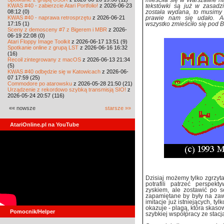
mieściła się w Warszawie na
KWAS #40 - zabierzcie Atari Portfolio!
z 2026-06-23
tekstówki są już w zasadzi
08:12 (0)
została wydana, to musimy 
KWAS #40 - naprawa retrosprzętu
z 2026-06-21
prawie nam się udało. Ad
17:15 (1)
wszystko zmieściło się pod Ba
Sceny z demosceny #7 z Bigerem i MBR
z 2026-
06-19 22:08 (0)
Atari Floppy Image Toolkit
z 2026-06-17 13:51 (9)
Spotkanie online z grupą LST
z 2026-06-16 16:32
(16)
Recoil zintegrowany z macOS
z 2026-06-13 21:34
(5)
KWAS #40 odbędzie się w Katowicach
z 2026-06-
07 17:59 (25)
Commodore po atarowsku
z 2026-05-28 21:50 (21)
Urządzenie z rekordowo szybką transmisją SIO!
z
2026-05-24 20:57 (116)
«« nowsze
starsze »»
AtariOnline.pl na YouTube
Dzisiaj możemy tylko zgrzyt
potrafili patrzeć perspe
zyskiem, ale zostawić po s
zapamiętane by były na za
imitacje już istniejących, ty
okazuje - plagą, która skas
Pomocnik/Helper
szybkiej współpracy ze stacj