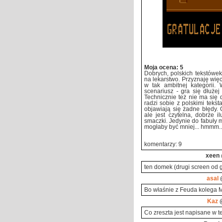
Moja ocena: 5
Dobrych, polskich tekstówek,
na lekarstwo. Przyznaję więc
w tak ambitnej kategorii.
scenariusz - gra się dłuże
Technicznie też nie ma się 
radzi sobie z polskimi tekst
objawiają się żadne błędy. G
ale jest czytelna, dobrze i
smaczki. Jedynie do fabuły mo
mogłaby być mniej... hmmm..
komentarzy: 9
xeen
ten domek (drugi screen od g
asal
@
Bo właśnie z Feuda kolega Ma
Kaz
@
Co zreszta jest napisane w tek