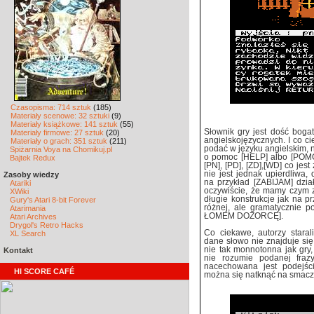
Czasopisma: 714 sztuk
(185)
Materiały scenowe: 32 sztuki
(9)
Materiały książkowe: 141 sztuk
(55)
Słownik gry jest dość boga
Materiały firmowe: 27 sztuk
(20)
angielskojęzycznych. I co 
Materiały o grach: 351 sztuk
(211)
podać w języku angielskim, n
Spiżarnia Voya na Chomikuj.pl
o pomoc [HELP] albo [POM
Bajtek Redux
[PN], [PD], [ZD],[WD] co jes
nie jest jednak upierdliwa
Zasoby wiedzy
na przykład [ZABIJAM] dzi
Atariki
oczywiście, że mamy czym za
XWiki
długie konstrukcje jak n
Gury's Atari 8-bit Forever
różnej, ale gramatycznie 
Atarimania
ŁOMEM DOZORCĘ].
Atari Archives
Drygol's Retro Hacks
Co ciekawe, autorzy staral
XL Search
dane słowo nie znajduje się
nie tak monnotonna jak gry,
Kontakt
nie rozumie podanej fraz
nacechowana jest podejśc
HI SCORE CAFÉ
można się natknąć na smacz