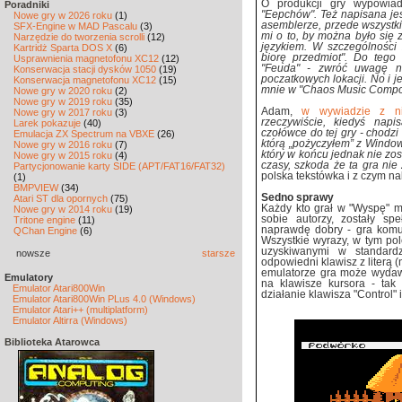
O produkcji gry wypowia
Poradniki
"Eepchów". Też napisana je
Nowe gry w 2026 roku
(1)
asemblerze, przede wszystk
SFX-Engine w MAD Pascalu
(3)
mi o to, by można było się
Narzędzie do tworzenia scrolli
(12)
językiem. W szczególności
Kartridż Sparta DOS X
(6)
biorę przedmiot". Do tego
Usprawnienia magnetofonu XC12
(12)
"Feuda" - zwróć uwagę n
Konserwacja stacji dysków 1050
(19)
poczatkowych lokacji. No i
Konserwacja magnetofonu XC12
(15)
mnie w "Chaos Music Compos
Nowe gry w 2020 roku
(2)
Nowe gry w 2019 roku
(35)
Adam,
w wywiadzie z n
Nowe gry w 2017 roku
(3)
rzeczywiście, kiedyś nap
Larek pokazuje
(40)
czołówce do tej gry - chodzi
Emulacja ZX Spectrum na VBXE
(26)
którą „pożyczyłem” z Window
Nowe gry w 2016 roku
(7)
który w końcu jednak nie zos
Nowe gry w 2015 roku
(4)
czasy, szkoda że ta gra nie 
Partycjonowanie karty SIDE (APT/FAT16/FAT32)
polska tekstówka i z czym na
(1)
BMPVIEW
(34)
Sedno sprawy
Atari ST dla opornych
(75)
Każdy kto grał w "Wyspę" mo
Nowe gry w 2014 roku
(19)
sobie autorzy, zostały spe
Tritone engine
(11)
naprawdę dobry - gra komu
QChan Engine
(6)
Wszystkie wyrazy, w tym po
uzyskiwanymi w standardz
nowsze
starsze
odpowiedni klawisz z literą (
emulatorze gra może wydaw
Emulatory
na klawisze kursora - tak
Emulator Atari800Win
działanie klawisza "Control" i
Emulator Atari800Win PLus 4.0 (Windows)
Emulator Atari++ (multiplatform)
Emulator Altirra (Windows)
Biblioteka Atarowca