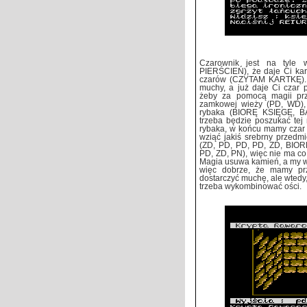
Czarownik jest na tyle
PIERŚCIEŃ), że daje Ci kart
czarów (CZYTAM KARTKĘ). Gł
muchy, a już daje Ci czar p
żeby za pomocą magii prz
zamkowej wieży (PD, WD), a
rybaka (BIORĘ KSIĘGĘ, 
trzeba będzie poszukać tej
rybaka, w końcu mamy czar 
wziąć jakiś srebrny przedmi
(ZD, PD, PD, PD, ZD, BIOR
PD, ZD, PN), więc nie ma
Magia usuwa kamień, a my w
więc dobrze, że mamy prz
dostarczyć muchę, ale wtedy,
trzeba wykombinować ości.