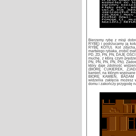
Bierzemy rybę z misji do
RYBĘ) i podrzucamy ją ko
RYBĘ KOTU). Kot zdycha,
martwego rybaka, zrobić ma
PD, ZD, PN, PN, DAJĘ OŚCI
muchę, z którą czym prędz
PN, PN, PN, PN, PN). Zadow
który daje zdolność widzen
(BIORĘ CUKIEREK, ZJADA
kamień, na którym wypisane j
BIORĘ KAMIEŃ, BADAM K
widzenia zaklęcia możesz w
domu i zakończy przygod