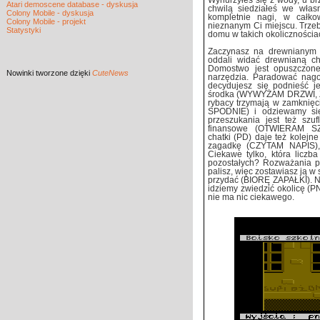
Wynurzyłeś się z wody, u br
Atari demoscene database - dyskusja
chwilą siedziałeś we wła
Colony Mobile - dyskusja
kompletnie nagi, w całkow
Colony Mobile - projekt
nieznanym Ci miejscu. Trzeb
Statystyki
domu w takich okolicznościac
Zaczynasz na drewnianym 
oddali widać drewnianą c
Domostwo jest opuszczone
Nowinki
tworzone dzięki
CuteNews
narzędzia. Paradować nago 
decydujesz się podnieść 
środka (WYWYŻAM DRZWI, Z
rybacy trzymają w zamkn
SPODNIE) i odziewamy s
przeszukania jest też szu
finansowe (OTWIERAM S
chatki (PD) daje też kolejn
zagadkę (CZYTAM NAPIS), 
Ciekawe tylko, która liczb
pozostałych? Rozważania prz
palisz, więc zostawiasz ją w
przydać (BIORĘ ZAPAŁKI). Ni
idziemy zwiedzić okolicę (P
nie ma nic ciekawego.