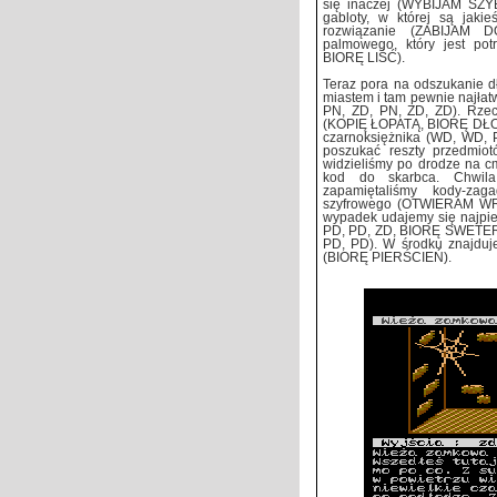
się inaczej (WYBIJAM SZYBĘ
gabloty, w której są jakie
rozwiązanie (ZABIJAM D
palmowego, który jest p
BIORĘ LIŚĆ).
Teraz pora na odszukanie d
miastem i tam pewnie najłatw
PN, ZD, PN, ZD, ZD). Rzec
(KOPIĘ ŁOPATĄ, BIORĘ DŁOŃ)
czarnoksiężnika (WD, WD,
poszukać reszty przedmiot
widzieliśmy po drodze na c
kod do skarbca. Chwil
zapamiętaliśmy kody-za
szyfrowego (OTWIERAM WRO
wypadek udajemy się najpie
PD, PD, ZD, BIORĘ SWETE
PD, PD). W środku znajduje
(BIORĘ PIERŚCIEŃ).