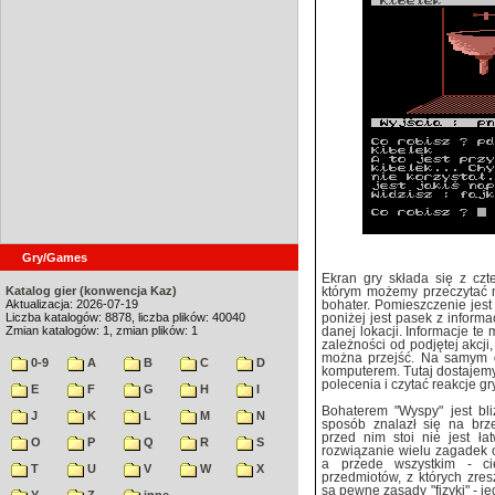
Gry/Games
Ekran gry składa się z cz
Katalog gier (konwencja Kaz)
którym możemy przeczytać na
Aktualizacja: 2026-07-19
bohater. Pomieszczenie jest 
Liczba katalogów: 8878, liczba plików: 40040
poniżej jest pasek z inform
Zmian katalogów: 1, zmian plików: 1
danej lokacji. Informacje t
zależności od podjętej akcji
można przejść. Na samym 
0-9
A
B
C
D
komputerem. Tutaj dostajem
polecenia i czytać reakcje gry
E
F
G
H
I
Bohaterem "Wyspy" jest bli
J
K
L
M
N
sposób znalazł się na brz
przed nim stoi nie jest łat
O
P
Q
R
S
rozwiązanie wielu zagadek o
a przede wszystkim - cie
T
U
V
W
X
przedmiotów, z których zre
są pewne zasady "fizyki" - j