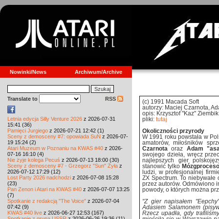
Nowinki/News
Archiwum/Archive
Translate to
RSS
(c) 1991 Macada Soft
autorzy: Maciej Czarnota, 
opis: Krzysztof "Kaz" Ziembik
Letnia edycja Silly Venture 2026
z 2026-07-31
pliki:
tutaj
15:41 (36)
Pamięci Jurgiego
z 2026-07-21 12:42 (1)
Okoliczności przyrody
Sceny z demosceny #7: opowiada SuN
z 2026-07-
W 1991 roku powstała w Pols
19 15:24 (2)
amatorów, miłośników sprz
Atari Muzeum w Poznaniu na KWAS #40
z 2026-
Czarnota
oraz
Adam "asa
07-16 16:10 (4)
swojego dzieła, wręcz prze
Nie żyje kolega Pecuś
z 2026-07-13 18:00 (30)
najlepszych gier polskoję
Sceny z demosceny #7 - Grzegorz "Sun" Żyła
z
stanowić tylko
Mózgproceso
2026-07-12 17:29 (12)
ludzi, w profesjonalnej firm
Lost Party 2026 nadchodzi
z 2026-07-08 15:28
ZX Spectrum. To niebywałe 
(23)
przez autorów. Odmówiono i
Pan Zenon i Atari na KWAS #40
z 2026-07-07 13:25
powody, o których można pr
(7)
Spotkanie z redakcją "The Voice"
z 2026-07-04
"Z gier napisałem "Eepchy"
07:42 (9)
Adasiem Salamonem (pisywał
KWAS #40 live
z 2026-06-27 12:53 (167)
Rzecz upadła, gdy trafiliśmy
Spotkanie z grupą USSR
z 2026-06-26 19:36 (11)