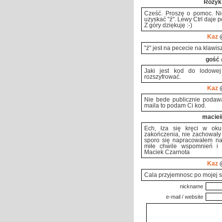
Rozyk
Cześć. Proszę o pomoc. Ni
uzyskać "ź". Lewy Ctrl daje po
Z góry dziękuję :-)
Kaz
@
"ź" jest na pececie na klawis
gość
Jaki jest kod do lodowej
rozszyfrować.
Kaz
@
Nie bede publicznie podawa
maila to podam Ci kod.
maciei
Ech, łza się kręci w oku
zakończenia, nie zachowały 
sporo się napracowałem na
miłe chwile wspomnień i 
Maciek Czarnota
Kaz
@
Cala przyjemnosc po mojej str
nickname
e-mail / website