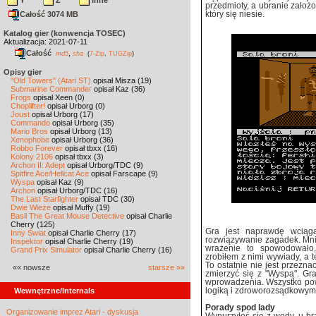
Y
Z
inne
przedmioty, a ubranie założo
Całość 3074 MB
który się niesie.
Katalog gier (konwencja TOSEC)
Aktualizacja: 2021-07-11
Całość
,
md5
sha
(
7-Zip
,
TUGZip
)
Opisy gier
"Old Towers" (Atari ST)
opisał Misza (19)
Submarine Commander
opisał Kaz (36)
Frogs
opisał Xeen (0)
Choplifter!
opisał Urborg (0)
Joust
opisał Urborg (17)
Commando
opisał Urborg (35)
Mario Bros
opisał Urborg (13)
Xenophobe
opisał Urborg (36)
Robbo Forever
opisał tbxx (16)
Kolony 2106
opisał tbxx (3)
Archon II: Adept
opisał Urborg/TDC (9)
Spitfire Ace/Hellcat Ace
opisał Farscape (9)
Wyspa
opisał Kaz (9)
Archon
opisał Urborg/TDC (16)
The Last Starfighter
opisał TDC (30)
Dwie Wieże
opisał Muffy (19)
Basil The Great Mouse Detective
opisał Charlie
Cherry (125)
Gra jest naprawdę wciągaj
Inny Świat
opisał Charlie Cherry (17)
rozwiązywanie zagadek. Mni
Inspektor
opisał Charlie Cherry (19)
wrażenie to spowodowało
Grand Prix Simulator
opisał Charlie Cherry (16)
zrobiłem z nimi wywiady, a t
To ostatnie nie jest przezn
«« nowsze
starsze »»
zmierzyć się z "Wyspą". Gr
wprowadzenia. Wszystko pow
Wewnętrzne/Internals
logiką i zdroworozsądkowym
Porady spod lady
Organizowanie imprez Atari - dyskusja