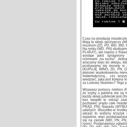
Czas na wizytację miasteczka
Mają tu sklep spożywczy (WD
muzeum (ZD, PD, WD, WD, PD
Na rynku (WD, PN) studiuj
PLAKAT), ale napisy o Rawa
wystaje jakiś spragniony
rozmowie „na sucho”. Jedna
wracamy więc do sklepu, któ
pozbywamy się monety w z
(KUPUJĘ WINO, ZD, PN, DA
płynowi wyskokowemu menel
matematyczną... czy wszy
wiedzieć, jaka jest kolejna 
za Lodowy Skarbiec? Tego ju
Wzywasz pomocy niebios (P
że szyby u jubilera nie są
każdy sklep jubilerski jest 
bez wpadki to odciąć zasil
pozbawić prądu całe mia
PRĄD, PN). Napadu (WYBIJA
udanych. Wszystko w środku
ukraść to srebrny krzyży
wyjaśnia, więc postanawiasz
się na zamek (WD, PN, PN, 
rycerz. Postanawiasz zgładz