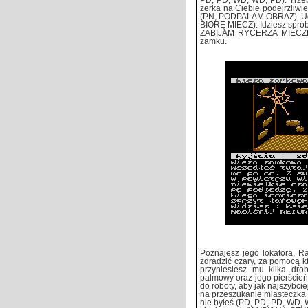
PD, PD, WD, WD, PD). Trzeb
zerka na Ciebie podejrzliwie
(PN, PODPALAM OBRAZ). Udał
BIORĘ MIECZ). Idziesz sprób
ZABIJAM RYCERZA MIECZEM)
zamku.
Poznajesz jego lokatora, Ra
zdradzić czary, za pomocą k
przyniesiesz mu kilka drob
palmowy oraz jego pierścień,
do roboty, aby jak najszybci
na przeszukanie miasteczka i
nie byłeś (PD, PD, PD, WD, 