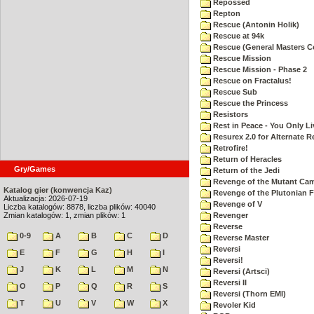
Repossed
Repton
Rescue (Antonin Holik)
Rescue at 94k
Rescue (General Masters C
Rescue Mission
Rescue Mission - Phase 2
Rescue on Fractalus!
Rescue Sub
Rescue the Princess
Resistors
Rest in Peace - You Only L
Resurex 2.0 for Alternate R
Retrofire!
Return of Heracles
Gry/Games
Return of the Jedi
Revenge of the Mutant Ca
Katalog gier (konwencja Kaz)
Revenge of the Plutonian F
Aktualizacja: 2026-07-19
Revenge of V
Liczba katalogów: 8878, liczba plików: 40040
Zmian katalogów: 1, zmian plików: 1
Revenger
Reverse
0-9
A
B
C
D
Reverse Master
Reversi
E
F
G
H
I
Reversi!
J
K
L
M
N
Reversi (Artsci)
Reversi II
O
P
Q
R
S
Reversi (Thorn EMI)
T
U
V
W
X
Revoler Kid