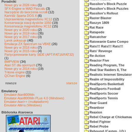
Poradniki
Rassilon's Block Puzzle
Nowe gry w 2026 roku
(1)
SFX-Engine w MAD Pascalu
(3)
Rassilon's Block Puzzles
Narzędzie do tworzenia scrolli
(12)
Rassilon's Rollout
Kartridż Sparta DOS X
(6)
Raster Blaster
Usprawnienia magnetofonu XC12
(12)
Konserwacja stacji dysków 1050
(19)
Raszyn 1809
Konserwacja magnetofonu XC12
(15)
Rat Race
Nowe gry w 2020 roku
(2)
Ratapede
Nowe gry w 2019 roku
(35)
Nowe gry w 2017 roku
(3)
Ratcatcher
Larek pokazuje
(40)
Ratowanie Game Compo
Emulacja ZX Spectrum na VBXE
(26)
Rats!!! Rats!!! Rats!!!
Nowe gry w 2016 roku
(7)
Nowe gry w 2015 roku
(4)
Rats' Revenge
Partycjonowanie karty SIDE (APT/FAT16/FAT32)
Re-Action
(1)
Reactor Five
BMPVIEW
(34)
Atari ST dla opornych
(75)
Reading Program, The
Nowe gry w 2014 roku
(19)
Real Star Raiders II, The
Tritone engine
(11)
Realistic Internet Simulator
QChan Engine
(6)
Realm of Impossibility
nowsze
starsze
RealSports Basketball
RealSports Football
Emulatory
RealSports Soccer
Emulator Atari800Win
Emulator Atari800Win PLus 4.0 (Windows)
RealSports Tennis
Emulator Atari++ (multiplatform)
Rear Guard
Emulator Altirra (Windows)
Reardoor
Biblioteka Atarowca
Reaxion
Rebel Charge at Chickama
Rebel Fighter
Rebel Probe
Rebound (Casten, J.D.)