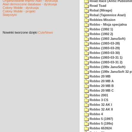
Organizowanie imprez Atari - dyskusja
Road Race (Antic Publishi
Atari demoscene database - dyskusja
Road Toad
Colony Mobile - dyskusja
Robal (Mirage)
Colony Mobile - projekt
Statystyki
Robal (Tajemnice Atari)
Robbies Mission
Robbo - Misja specjalna
Robbo (1992 1)
Nowinki
tworzone dzięki
CuteNews
Robbo (1992 2)
Robbo (1993 JanuSoft)
Robbo (1993-03-28)
Robbo (1993-03-29)
Robbo (1993-03-30)
Robbo (1993-03-31 1)
Robbo (1993-03-31 2)
Robbo (199x JanuSoft)
Robbo (199x JanuSoft 32 p
Robbo 20 MB
Robbo 20 MB A
Robbo 20 MB B
Robbo 20 MB C
Robbo 2001
Robbo 3 CS
Robbo 32 AK I
Robbo 32 AK II
Robbo 4
Robbo 5 (1997)
Robbo 5 (199x)
Robbo 653924