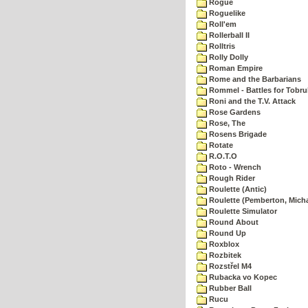
Rogue
Roguelike
Roll'em
Rollerball II
Rolltris
Rolly Dolly
Roman Empire
Rome and the Barbarians
Rommel - Battles for Tobru
Roni and the T.V. Attack
Rose Gardens
Rose, The
Rosens Brigade
Rotate
R.O.T.O
Roto - Wrench
Rough Rider
Roulette (Antic)
Roulette (Pemberton, Micha
Roulette Simulator
Round About
Round Up
Roxblox
Rozbitek
Rozstřel M4
Rubacka vo Kopec
Rubber Ball
Rucu