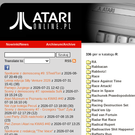
Nowinki/News
Archiwum/Archive
336
gier w katalogu
R
:
Translate to
RSS
RA
Rabbacan
Rabbotz!
Spotkanie z demosceną #9: STeel/Tori
z 2026-08-
Race
07 20:49 (0)
Letnia edycja Silly Venture 2026
z 2026-07-31
Race Against Time
15:41 (38)
Race Attack!
Pamięci Jurgiego
z 2026-07-21 12:42 (1)
Race in Space
Sceny z demosceny #7: opowiada SuN
z 2026-07-
19 15:24 (2)
Rachunek Prawdopodobie
Atari Muzeum w Poznaniu na KWAS #40
z 2026-
Racing
07-16 16:10 (4)
Racing Destruction Set
Nie żyje kolega Pecuś
z 2026-07-13 18:00 (30)
Sceny z demosceny #7 - Grzegorz "Sun" Żyła
z
Rack'em Up
2026-07-12 17:29 (12)
Rad van Fortuin
Lost Party 2026 nadchodzi
z 2026-07-08 15:28
Radar Rat Race
(23)
Pan Zenon i Atari na KWAS #40
z 2026-07-07 13:25
Radical Rupert
(7)
Radioactive Shit Happens!
Spotkanie z redakcją "The Voice"
z 2026-07-04
Rafferty Run
07:42 (9)