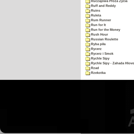
Ruczajowa Proza Zycia
Ruff and Reddy
Ruins
Ruleta
Rum Runner
Run for It
Run for the Money
Rush Hour
Russian Roulette
Ryba piła
Rycerz
Rycerz i Smok
Rychle Sipy
Rychle Sipy - Zahada Hlov
Rzad
Rzekotka