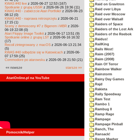
KWAS #40 live
z 2026-06-27 12:53 (167)
Raid on Gravitron
Spotkanie z grupą USSR
z 2026-06-26 19:36 (11)
Raid over Libya
KWAS #40 - zabierzcie Atari Portfolio!
z 2026-06-23
Raid over Moscow
08:12 (0)
KWAS #40 - naprawa retrosprzętu
z 2026-06-21
Raid over Walsall
17:15 (1)
Raiders of Space
Sceny z demosceny #7 z Bigerem i MBR
z 2026-
Raiders of the Lost Ark
06-19 22:08 (0)
Atari Floppy Image Toolkit
z 2026-06-17 13:51 (9)
Raiders of the Reebok
Spotkanie online z grupą LST
z 2026-06-16 16:32
Raidus!
(17)
RailKing
Recoil zintegrowany z macOS
z 2026-06-13 21:34
(5)
Rails West!
KWAS #40 odbędzie się w Katowicach
z 2026-06-
Raim (2007)
07 17:59 (25)
Raim (2008)
Commodore po atarowsku
z 2026-05-28 21:50 (21)
Rain Of Terror
«« nowsze
starsze »»
Rainbow Walker
Rainstorm
AtariOnline.pl na YouTube
Rainy Day Games
Rajd
Rakieta
Rally Speedway
Ram Test
Rambo 1
Rambug II
Ramp Rage
Rampage
Rampage Pinball
Ranch, The
Pomocnik/Helper
Ransack!
Rasen Maeher