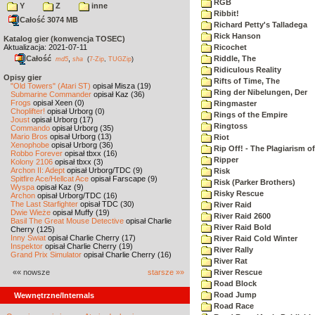
RGB
Y
Z
inne
Ribbit!
Całość 3074 MB
Richard Petty's Talladega
Rick Hanson
Katalog gier (konwencja TOSEC)
Aktualizacja: 2021-07-11
Ricochet
Całość
,
Riddle, The
md5
sha
(
7-Zip
,
TUGZip
)
Ridiculous Reality
Opisy gier
Rifts of Time, The
"Old Towers" (Atari ST)
opisał Misza (19)
Ring der Nibelungen, Der
Submarine Commander
opisał Kaz (36)
Frogs
opisał Xeen (0)
Ringmaster
Choplifter!
opisał Urborg (0)
Rings of the Empire
Joust
opisał Urborg (17)
Ringtoss
Commando
opisał Urborg (35)
Mario Bros
opisał Urborg (13)
Riot
Xenophobe
opisał Urborg (36)
Rip Off! - The Plagiarism o
Robbo Forever
opisał tbxx (16)
Ripper
Kolony 2106
opisał tbxx (3)
Archon II: Adept
opisał Urborg/TDC (9)
Risk
Spitfire Ace/Hellcat Ace
opisał Farscape (9)
Risk (Parker Brothers)
Wyspa
opisał Kaz (9)
Risky Rescue
Archon
opisał Urborg/TDC (16)
The Last Starfighter
opisał TDC (30)
River Raid
Dwie Wieże
opisał Muffy (19)
River Raid 2600
Basil The Great Mouse Detective
opisał Charlie
River Raid Bold
Cherry (125)
Inny Świat
opisał Charlie Cherry (17)
River Raid Cold Winter
Inspektor
opisał Charlie Cherry (19)
River Rally
Grand Prix Simulator
opisał Charlie Cherry (16)
River Rat
«« nowsze
starsze »»
River Rescue
Road Block
Road Jump
Wewnętrzne/Internals
Road Race