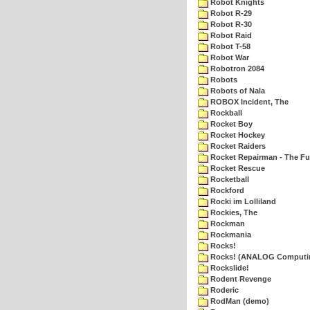
Robot Knights
Robot R-29
Robot R-30
Robot Raid
Robot T-58
Robot War
Robotron 2084
Robots
Robots of Nala
ROBOX Incident, The
Rockball
Rocket Boy
Rocket Hockey
Rocket Raiders
Rocket Repairman - The Fu
Rocket Rescue
Rocketball
Rockford
Rocki im Lolliland
Rockies, The
Rockman
Rockmania
Rocks!
Rocks! (ANALOG Computi
Rockslide!
Rodent Revenge
Roderic
RodMan (demo)