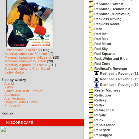
Rebound Contest
Rebound Creation Kit
Rebound (MicroValue)
Reckless Driving
Reckless Racer
Red!
Red Hot
Red Max
Red Moon
Red Sky
Czasopisma: 714 sztuk
(185)
Materiały scenowe: 32 sztuki
(9)
Red Squares
Materiały książkowe: 141 sztuk
(55)
Red, White and Blue
Materiały firmowe: 27 sztuk
(20)
Red Zone
Materiały o grach: 351 sztuk
(211)
Spiżarnia Voya na Chomikuj.pl
Redhead's Revenge
Bajtek Redux
Redhead's Revenge (19xx
Redhead's Revenge (19x
Zasoby wiedzy
Atariki
Redhead's Revenge (19x
XWiki
Reefer Madness
Gury's Atari 8-bit Forever
Atarimania
Reflection
Atari Archives
Refleks
Drygol's Retro Hacks
Reflex
XL Search
Reforger '88
Kontakt
Reguly
Relax
HI SCORE CAFÉ
Renaissance
Renegade
Replugged