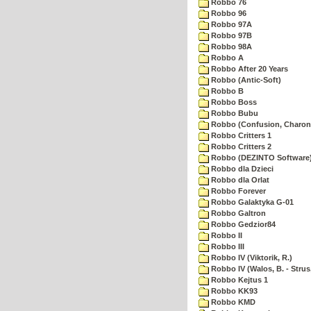
Robbo 76
Robbo 96
Robbo 97A
Robbo 97B
Robbo 98A
Robbo A
Robbo After 20 Years
Robbo (Antic-Soft)
Robbo B
Robbo Boss
Robbo Bubu
Robbo (Confusion, Charon
Robbo Critters 1
Robbo Critters 2
Robbo (DEZINTO Software
Robbo dla Dzieci
Robbo dla Orlat
Robbo Forever
Robbo Galaktyka G-01
Robbo Galtron
Robbo Gedzior84
Robbo II
Robbo III
Robbo IV (Viktorik, R.)
Robbo IV (Walos, B. - Strus,
Robbo Kejtus 1
Robbo KK93
Robbo KMD