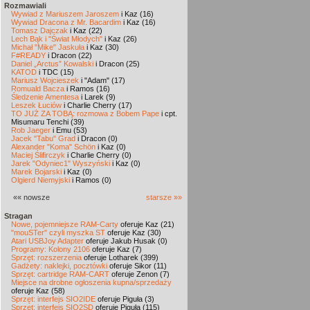
Rozmawiali
Wywiad z Mariuszem Jaroszem
i Kaz (16)
Wywiad Dracona z Mr. Bacardim
i Kaz (16)
Tomasz Dajczak
i Kaz (22)
Lech Bąk i "Świat Młodych"
i Kaz (26)
Michał "Mike" Jaskuła
i Kaz (30)
F#READY
i Dracon (22)
Daniel „Arctus” Kowalski
i Dracon (25)
KATOD
i TDC (15)
Mariusz Wojcieszek
i "Adam" (17)
Romuald Bacza
i Ramos (16)
Śledzenie Amentesa
i Larek (9)
Leszek Łuciów
i Charlie Cherry (17)
TO JUŻ ZA TOBĄ: rozmowa z Bobem Pape
i cpt.
Misumaru Tenchi (39)
Rob Jaeger
i Emu (53)
Jacek "Tabu" Grad
i Dracon (0)
Alexander "Koma" Schön
i Kaz (0)
Maciej Ślifirczyk
i Charlie Cherry (0)
Jarek "Odyniec1" Wyszyński
i Kaz (0)
Marek Bojarski
i Kaz (0)
Olgierd Niemyjski
i Ramos (0)
«« nowsze
starsze »»
Stragan
Nowe, pojemniejsze RAM-Carty
oferuje Kaz (21)
"mouSTer" czyli myszka ST
oferuje Kaz (30)
Atari USBJoy Adapter
oferuje Jakub Husak (0)
Programy: Kolony 2106
oferuje Kaz (7)
Sprzęt: rozszerzenia
oferuje Lotharek (399)
Gadżety: naklejki, pocztówki
oferuje Sikor (11)
Sprzęt: cartridge RAM-CART
oferuje Zenon (7)
Miejsce na drobne ogłoszenia kupna/sprzedaży
oferuje Kaz (58)
Sprzęt: interfejs SIO2IDE
oferuje Piguła (3)
Sprzęt: interfejs SIO2SD
oferuje Piguła (115)