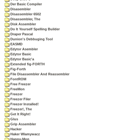
Der Basic Compiler
Disasembler
Disassembler 6502
Disassembler, The
Disk Assembler
Do It Yourself Spelling Builder
Draper Pascal
Dunion's Debbuging Tool
EASMD
Edytor Asembler
Edytor Basic
Edytor Basic'a
Extended fig-FORTH
Fig-Forth
File Disassembler And Reassembler
FontROM
Free Freezer
FreeMon
Freezer
Freezer Filer
Freezer Installed!
Freezer!, The
Get It Right!
Glus
Grip Assembler
Hacker
Haker Wlamywacz
Happy-Mon