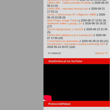
KWAS #40 - zabierzcie Atari Portfolio!
z 2026-06-23
08:12 (0)
KWAS #40 - naprawa retrosprzętu
z 2026-06-21
17:15 (1)
Sceny z demosceny #7 z Bigerem i MBR
z 2026-
06-19 22:08 (0)
Atari Floppy Image Toolkit
z 2026-06-17 13:51 (9)
Spotkanie online z grupą LST
z 2026-06-16 16:32
(17)
Recoil zintegrowany z macOS
z 2026-06-13 21:34
(5)
KWAS #40 odbędzie się w Katowicach
z 2026-06-
07 17:59 (25)
Commodore po atarowsku
z 2026-05-28 21:50 (21)
Urządzenie z rekordowo szybką transmisją SIO!
z
2026-05-24 20:57 (116)
«« nowsze
starsze »»
AtariOnline.pl na YouTube
Pomocnik/Helper