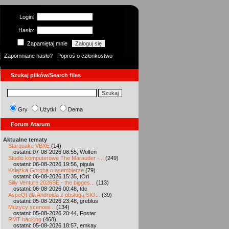
Login:
Hasło:
Zapamiętaj mnie
Zapomniane hasło?
Poproś o członkostwo
Szukaj plików/Search files
Gry
Użytki
Dema
Forum Atarum
Aktualne tematy
Starquake VBXE
(14)
ostatni: 07-08-2026 08:55, Wolfen
Studio komputerowe The Marauder -...
(249)
ostatni: 06-08-2026 19:56, pigula
Książka Gorgha o asemblerze
(79)
ostatni: 06-08-2026 15:35, tOri
Silly Venture 2026SE - the bigges...
(113)
ostatni: 06-08-2026 00:48, tdc
AspeQt dla Androida z obsługą SIO...
(39)
ostatni: 05-08-2026 23:48, greblus
Muzycy scenowi...
(134)
ostatni: 05-08-2026 20:44, Foster
RMT hacking
(468)
ostatni: 05-08-2026 18:57, emkay