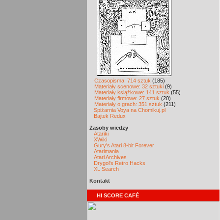
Czasopisma: 714 sztuk
(185)
Materiały scenowe: 32 sztuki
(9)
Materiały książkowe: 141 sztuk
(55)
Materiały firmowe: 27 sztuk
(20)
Materiały o grach: 351 sztuk
(211)
Spiżarnia Voya na Chomikuj.pl
Bajtek Redux
Zasoby wiedzy
Atariki
XWiki
Gury's Atari 8-bit Forever
Atarimania
Atari Archives
Drygol's Retro Hacks
XL Search
Kontakt
HI SCORE CAFÉ