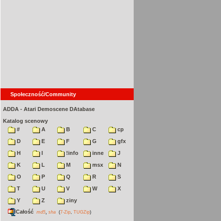
Społeczność/Community
ADDA - Atari Demoscene DAtabase
Katalog scenowy
#
A
B
C
cp
D
E
F
G
gfx
H
I
!info
inne
J
K
L
M
msx
N
O
P
Q
R
S
T
U
V
W
X
Y
Z
ziny
Całość
,
md5
sha
(
7-Zip
,
TUGZip
)