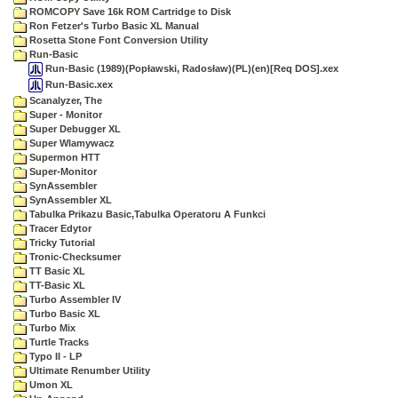
ROMCOPY Save 16k ROM Cartridge to Disk
Ron Fetzer's Turbo Basic XL Manual
Rosetta Stone Font Conversion Utility
Run-Basic
Run-Basic (1989)(Popławski, Radosław)(PL)(en)[Req DOS].xex
Run-Basic.xex
Scanalyzer, The
Super - Monitor
Super Debugger XL
Super Wlamywacz
Supermon HTT
Super-Monitor
SynAssembler
SynAssembler XL
Tabulka Prikazu Basic,Tabulka Operatoru A Funkci
Tracer Edytor
Tricky Tutorial
Tronic-Checksumer
TT Basic XL
TT-Basic XL
Turbo Assembler IV
Turbo Basic XL
Turbo Mix
Turtle Tracks
Typo II - LP
Ultimate Renumber Utility
Umon XL