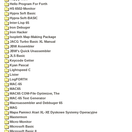
Hello Program For Forth
HS 6502-Monitor
Hypra Soft Basic
Hypra-Soft-BASIC
Inter-Lisp 65
Iron Debuger
Iron Hacker
Isopleth Map-Making Package
JACG Turbo Basic XL Manual
JBW Assembler
JBW's Quick Unassembler
JLS Basic
Keycode Getter
Kyan Pascal
Lightspeed C
Lister
LogFORTH
MAC-65
MAC65
MAC65 COM-File Optimizer, The
MAC-65 Text Generator
Macroassembler and Debbuger 65
MAG
Mapa Pamieci Atari XL-XE Dyskowe Systemy Operacyjne
Mastermon
Micro-Monitor
Microsoft Basic
Microsoft Basic II