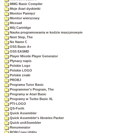
MMG Basic Compiler
Moje Atari dyskietki
Monitor Pamięci
Monitor wierszowy
Mossad
Mój Cartridge
Nauka programowania w kodzie maszynowym
Next Step, The
No Name C
OSS Basic A+
OSS EASMD
Player Missile Player Generator
Plynacy napis
Polskie Logo
Polskie LOGO
Polskie znaki
PROBJ
Programa Tutor Basic
Programmer's Program, The
Programy w Atari Basic
Programy w Turbo Basic XL
PTI-LOGO
QS-Forth
Quick Assembler
Quick Assembler's libraries Packer
Quick unASsembler
Renumerator
ROM Copy Utility