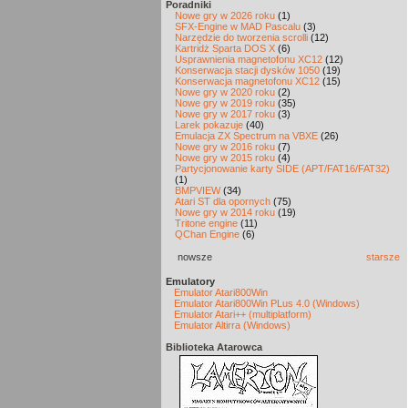
Poradniki
Nowe gry w 2026 roku
(1)
SFX-Engine w MAD Pascalu
(3)
Narzędzie do tworzenia scrolli
(12)
Kartridż Sparta DOS X
(6)
Usprawnienia magnetofonu XC12
(12)
Konserwacja stacji dysków 1050
(19)
Konserwacja magnetofonu XC12
(15)
Nowe gry w 2020 roku
(2)
Nowe gry w 2019 roku
(35)
Nowe gry w 2017 roku
(3)
Larek pokazuje
(40)
Emulacja ZX Spectrum na VBXE
(26)
Nowe gry w 2016 roku
(7)
Nowe gry w 2015 roku
(4)
Partycjonowanie karty SIDE (APT/FAT16/FAT32)
(1)
BMPVIEW
(34)
Atari ST dla opornych
(75)
Nowe gry w 2014 roku
(19)
Tritone engine
(11)
QChan Engine
(6)
nowsze
starsze
Emulatory
Emulator Atari800Win
Emulator Atari800Win PLus 4.0 (Windows)
Emulator Atari++ (multiplatform)
Emulator Altirra (Windows)
Biblioteka Atarowca