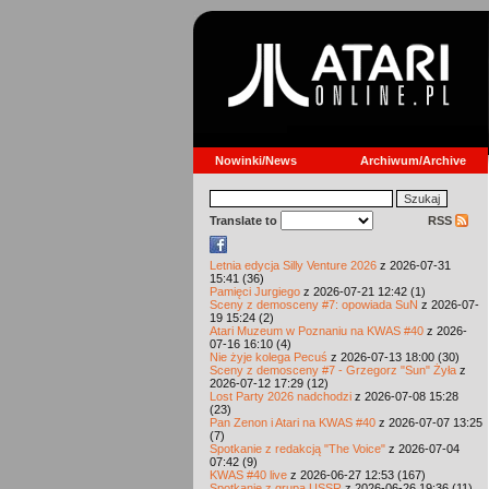
Nowinki/News
Archiwum/Archive
Translate to
RSS
Letnia edycja Silly Venture 2026
z 2026-07-31
15:41 (36)
Pamięci Jurgiego
z 2026-07-21 12:42 (1)
Sceny z demosceny #7: opowiada SuN
z 2026-07-
19 15:24 (2)
Atari Muzeum w Poznaniu na KWAS #40
z 2026-
07-16 16:10 (4)
Nie żyje kolega Pecuś
z 2026-07-13 18:00 (30)
Sceny z demosceny #7 - Grzegorz "Sun" Żyła
z
2026-07-12 17:29 (12)
Lost Party 2026 nadchodzi
z 2026-07-08 15:28
(23)
Pan Zenon i Atari na KWAS #40
z 2026-07-07 13:25
(7)
Spotkanie z redakcją "The Voice"
z 2026-07-04
07:42 (9)
KWAS #40 live
z 2026-06-27 12:53 (167)
Spotkanie z grupą USSR
z 2026-06-26 19:36 (11)