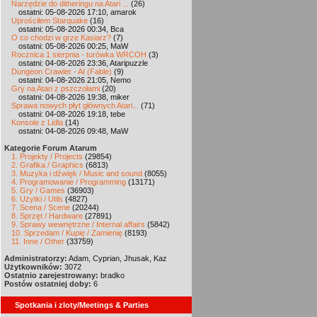
Narzędzie do ditheringu na Atari ...
(26)
ostatni: 05-08-2026 17:10, amarok
Uprościłem Starquake
(16)
ostatni: 05-08-2026 00:34, Bca
O co chodzi w grze Kasiarz?
(7)
ostatni: 05-08-2026 00:25, MaW
Rocznica 1 sierpnia - turówka WRCOH
(3)
ostatni: 04-08-2026 23:36, Ataripuzzle
Dungeon Crawler - AI (Fable)
(9)
ostatni: 04-08-2026 21:05, Nemo
Gry na Atari z pszczołami
(20)
ostatni: 04-08-2026 19:38, miker
Sprawa nowych płyt głównych Atari...
(71)
ostatni: 04-08-2026 19:18, tebe
Konsole z Lidla
(14)
ostatni: 04-08-2026 09:48, MaW
Kategorie Forum Atarum
1. Projekty / Projects
(29854)
2. Grafika / Graphics
(6813)
3. Muzyka i dźwięk / Music and sound
(8055)
4. Programowanie / Programming
(13171)
5. Gry / Games
(36903)
6. Użytki / Utils
(4827)
7. Scena / Scene
(20244)
8. Sprzęt / Hardware
(27891)
9. Sprawy wewnętrzne / Internal affairs
(5842)
10. Sprzedam / Kupię / Zamienię
(8193)
11. Inne / Other
(33759)
Administratorzy:
Adam, Cyprian, Jhusak, Kaz
Użytkowników:
3072
Ostatnio zarejestrowany:
bradko
Postów ostatniej doby:
6
Spotkania i zloty/Meetings & Parties