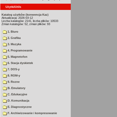
Użytki/Utils
Katalog użytków (konwencja Kaz)
Aktualizacja: 2026-03-12
Liczba katalogów: 2141, liczba plików: 10533
Zmian katalogów: 52, zmian plików: 93
1. Biuro
2. Grafika
3. Muzyka
4. Programowanie
5. Magnetofon
6. Stacja dyskietek
7. DOS-y
8. ROM-y
9. Rozne
B. Emulatory
C. Edukacyjne
D. Komunikacja
E. Diagnostyczne
F. Archiwizowanie i kompresowanie