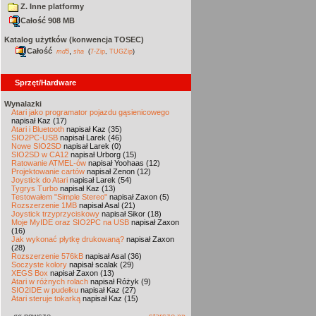
Z. Inne platformy
Całość 908 MB
Katalog użytków (konwencja TOSEC)
Całość
,
md5
sha
(
7-Zip
,
TUGZip
)
Sprzęt/Hardware
Wynalazki
Atari jako programator pojazdu gąsienicowego
napisał Kaz (17)
Atari i Bluetooth
napisał Kaz (35)
SIO2PC-USB
napisał Larek (46)
Nowe SIO2SD
napisał Larek (0)
SIO2SD w CA12
napisał Urborg (15)
Ratowanie ATMEL-ów
napisał Yoohaas (12)
Projektowanie cartów
napisał Zenon (12)
Joystick do Atari
napisał Larek (54)
Tygrys Turbo
napisał Kaz (13)
Testowałem "Simple Stereo"
napisał Zaxon (5)
Rozszerzenie 1MB
napisał Asal (21)
Joystick trzyprzyciskowy
napisał Sikor (18)
Moje MyIDE oraz SIO2PC na USB
napisał Zaxon
(16)
Jak wykonać płytkę drukowaną?
napisał Zaxon
(28)
Rozszerzenie 576kB
napisał Asal (36)
Soczyste kolory
napisał scalak (29)
XEGS Box
napisał Zaxon (13)
Atari w różnych rolach
napisał Różyk (9)
SIO2IDE w pudełku
napisał Kaz (27)
Atari steruje tokarką
napisał Kaz (15)