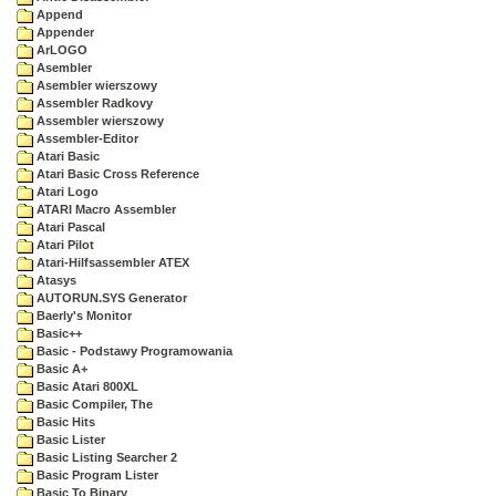
Append
Appender
ArLOGO
Asembler
Asembler wierszowy
Assembler Radkovy
Assembler wierszowy
Assembler-Editor
Atari Basic
Atari Basic Cross Reference
Atari Logo
ATARI Macro Assembler
Atari Pascal
Atari Pilot
Atari-Hilfsassembler ATEX
Atasys
AUTORUN.SYS Generator
Baerly's Monitor
Basic++
Basic - Podstawy Programowania
Basic A+
Basic Atari 800XL
Basic Compiler, The
Basic Hits
Basic Lister
Basic Listing Searcher 2
Basic Program Lister
Basic To Binary