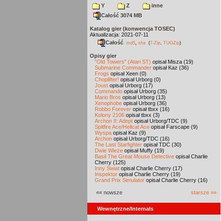
Y
Z
inne
Całość 3074 MB
Katalog gier (konwencja TOSEC)
Aktualizacja: 2021-07-11
Całość
,
md5
sha
(
7-Zip
,
TUGZip
)
Opisy gier
"Old Towers" (Atari ST)
opisał Misza (19)
Submarine Commander
opisał Kaz (36)
Frogs
opisał Xeen (0)
Choplifter!
opisał Urborg (0)
Joust
opisał Urborg (17)
Commando
opisał Urborg (35)
Mario Bros
opisał Urborg (13)
Xenophobe
opisał Urborg (36)
Robbo Forever
opisał tbxx (16)
Kolony 2106
opisał tbxx (3)
Archon II: Adept
opisał Urborg/TDC (9)
Spitfire Ace/Hellcat Ace
opisał Farscape (9)
Wyspa
opisał Kaz (9)
Archon
opisał Urborg/TDC (16)
The Last Starfighter
opisał TDC (30)
Dwie Wieże
opisał Muffy (19)
Basil The Great Mouse Detective
opisał Charlie
Cherry (125)
Inny Świat
opisał Charlie Cherry (17)
Inspektor
opisał Charlie Cherry (19)
Grand Prix Simulator
opisał Charlie Cherry (16)
«« nowsze
starsze »»
Wewnętrzne/Internals