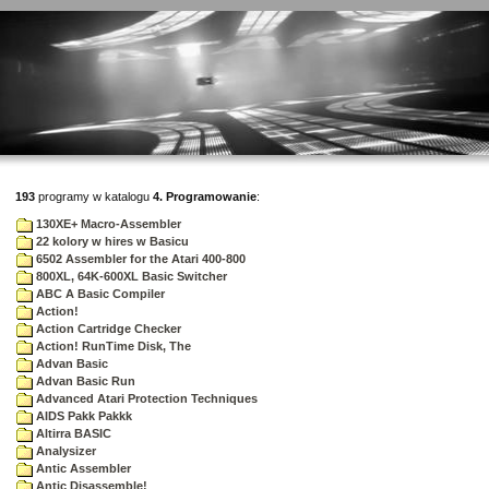
193
programy w katalogu
4. Programowanie
:
130XE+ Macro-Assembler
22 kolory w hires w Basicu
6502 Assembler for the Atari 400-800
800XL, 64K-600XL Basic Switcher
ABC A Basic Compiler
Action!
Action Cartridge Checker
Action! RunTime Disk, The
Advan Basic
Advan Basic Run
Advanced Atari Protection Techniques
AIDS Pakk Pakkk
Altirra BASIC
Analysizer
Antic Assembler
Antic Disassemble!