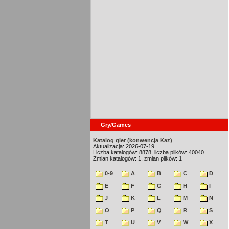
Gry/Games
Katalog gier (konwencja Kaz)
Aktualizacja: 2026-07-19
Liczba katalogów: 8878, liczba plików: 40040
Zmian katalogów: 1, zmian plików: 1
0-9
A
B
C
D
E
F
G
H
I
J
K
L
M
N
O
P
Q
R
S
T
U
V
W
X