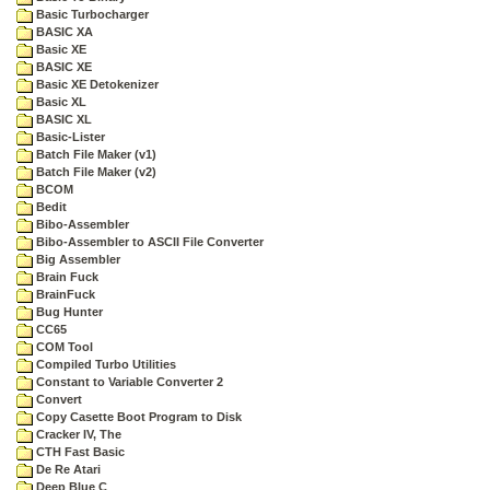
Basic Turbocharger
BASIC XA
Basic XE
BASIC XE
Basic XE Detokenizer
Basic XL
BASIC XL
Basic-Lister
Batch File Maker (v1)
Batch File Maker (v2)
BCOM
Bedit
Bibo-Assembler
Bibo-Assembler to ASCII File Converter
Big Assembler
Brain Fuck
BrainFuck
Bug Hunter
CC65
COM Tool
Compiled Turbo Utilities
Constant to Variable Converter 2
Convert
Copy Casette Boot Program to Disk
Cracker IV, The
CTH Fast Basic
De Re Atari
Deep Blue C