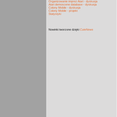
Organizowanie imprez Atari - dyskusja
Atari demoscene database - dyskusja
Colony Mobile - dyskusja
Colony Mobile - projekt
Statystyki
Nowinki
tworzone dzięki
CuteNews