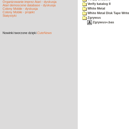
Organizowanie imprez Atari - dyskusja
Verify katalog II
Atari demoscene database - dyskusja
White Metal
Colony Mobile - dyskusja
Colony Mobile - projekt
White Metal Disk Tape Write
Statystyki
Zgrywus
Zgrywus+.bas
Nowinki
tworzone dzięki
CuteNews