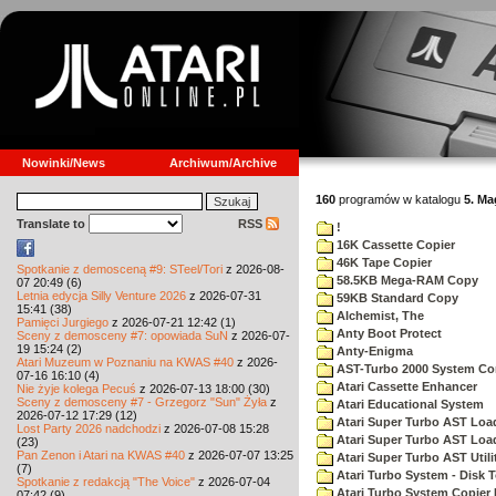
Nowinki/News
Archiwum/Archive
160
programów w katalogu
5. M
Translate to
RSS
!
16K Cassette Copier
46K Tape Copier
Spotkanie z demosceną #9: STeel/Tori
z 2026-08-
58.5KB Mega-RAM Copy
07 20:49 (6)
Letnia edycja Silly Venture 2026
z 2026-07-31
59KB Standard Copy
15:41 (38)
Alchemist, The
Pamięci Jurgiego
z 2026-07-21 12:42 (1)
Anty Boot Protect
Sceny z demosceny #7: opowiada SuN
z 2026-07-
19 15:24 (2)
Anty-Enigma
Atari Muzeum w Poznaniu na KWAS #40
z 2026-
AST-Turbo 2000 System Co
07-16 16:10 (4)
Atari Cassette Enhancer
Nie żyje kolega Pecuś
z 2026-07-13 18:00 (30)
Sceny z demosceny #7 - Grzegorz "Sun" Żyła
z
Atari Educational System
2026-07-12 17:29 (12)
Atari Super Turbo AST Loa
Lost Party 2026 nadchodzi
z 2026-07-08 15:28
Atari Super Turbo AST Loa
(23)
Pan Zenon i Atari na KWAS #40
z 2026-07-07 13:25
Atari Super Turbo AST Utili
(7)
Atari Turbo System - Disk 
Spotkanie z redakcją "The Voice"
z 2026-07-04
Atari Turbo System Copier 
07:42 (9)