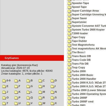
Speeder-Tape
Speed-Tape
Super Cartridge Atrax
Super Cartridge Unnering 
Super Saver
Supersmiec
System Converter AST Tur
System Turbo 2600 Kopier
T2000 loader
Tape Copy
Tape Dubler
Test Magnetofonu
Test magnetofonu AK Mos
The Boss I
Trans Basic DB
Gry/Games
Trans Code DB
Trans File DB
Katalog gier (konwencja Kaz)
Trup Copy
Aktualizacja: 2026-07-19
Liczba katalogów: 8878, liczba plików: 40040
Turbo 2000
Zmian katalogów: 1, zmian plików: 1
Turbo 2000 Basic
Turbo 2000 Handler
0-9
A
B
C
D
Turbo 2000 K.S.O. WZab 2T
E
F
G
H
I
Turbo 2000 K.S.O. WZab 2T
!Turbo 2000 (Lower Silesia
J
K
L
M
N
Turbo 2000 Operating Sys
O
P
Q
R
S
Turbo 2000F
Turbo 2000F cmd
T
U
V
W
X
Turbo 2001