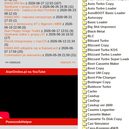
KWAS #40 live
z 2026-06-27 12:53 (167)
Auto Turbo Copy
Spotkanie z grupą USSR
z 2026-06-26 19:36 (11)
Auto Turbo Loader
KWAS #40 - zabierzcie Atari Portfolio!
z 2026-06-23
AutoBOOT Basic Loader
08:12 (0)
KWAS #40 - naprawa retrosprzętu
z 2026-06-21
Autocopy
17:15 (1)
Basic Loader
Sceny z demosceny #7 z Bigerem i MBR
z 2026-
Big Shit Unprotect
06-19 22:08 (0)
Atari Floppy Image Toolkit
z 2026-06-17 13:51 (9)
Black Metal
Spotkanie online z grupą LST
z 2026-06-16 16:32
BLC
(17)
Bliizard Turbo
Recoil zintegrowany z macOS
z 2026-06-13 21:34
(5)
Blizzard Copy
KWAS #40 odbędzie się w Katowicach
z 2026-06-
Blizzard Turbo KOS
07 17:59 (25)
Blizzard Turbo Loader
Commodore po atarowsku
z 2026-05-28 21:50 (21)
Blizzard Turbo Super Load
«« nowsze
starsze »»
Boot Cassette Maker
Boot Copy
AtariOnline.pl na YouTube
Boot UM Copy
Boot-File-Changer
Buldoger Copy
Buldozer Turbo
Cacko
Casdup
CasDup
Casdup ver 2600
Casette Logwriter
Cassette Maker
Cassette To Disk Copy
Pomocnik/Helper
Cas-Simulator
Cass-Kopierer-45KB