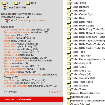
Y
Z
inne
!Turbo 2600
Turbo Blizzard
Całość 3074 MB
Turbo Boss
Katalog gier (konwencja TOSEC)
Turbo Copier 3_4
Aktualizacja: 2021-07-11
Turbo Disc
Całość
,
md5
sha
(
7-Zip
,
TUGZip
)
Turbo Disk Trans
Turbo ROM Copier
Opisy gier
Turbo ROM Copy Turbo-Tu
"Old Towers" (Atari ST)
opisał Misza (19)
Submarine Commander
opisał Kaz (36)
Turbo ROM Natural Diagnos
Frogs
opisał Xeen (0)
Turbo ROM Standard-Turb
Choplifter!
opisał Urborg (0)
Turbo ROM Tape Operating
Joust
opisał Urborg (17)
Commando
opisał Urborg (35)
Turbo ROM Turbo-Turbo C
Mario Bros
opisał Urborg (13)
Turbo ROM Turbo-Turbo 
Xenophobe
opisał Urborg (36)
Turbo Tape
Robbo Forever
opisał tbxx (16)
Kolony 2106
opisał tbxx (3)
Turbo Tape R&R
Archon II: Adept
opisał Urborg/TDC (9)
Turbo Unnering Masters U
Spitfire Ace/Hellcat Ace
opisał Farscape (9)
Turbocharger XL
Wyspa
opisał Kaz (9)
Archon
opisał Urborg/TDC (16)
Turbo-Copy
The Last Starfighter
opisał TDC (30)
Turbo-Copy (v1)
Dwie Wieże
opisał Muffy (19)
Turbo-Copy (v2)
Basil The Great Mouse Detective
opisał Charlie
Cherry (125)
Turbo-Rapider 7500
Inny Świat
opisał Charlie Cherry (17)
Turbo-Tape Tools
Inspektor
opisał Charlie Cherry (19)
TurboToDisk3
Grand Prix Simulator
opisał Charlie Cherry (16)
Turbo-Trans
«« nowsze
starsze »»
United Dreams Newcart
Universal Copy
Wewnętrzne/Internals
Universal Turbo Loader-Ge
Vcopy Blizzard