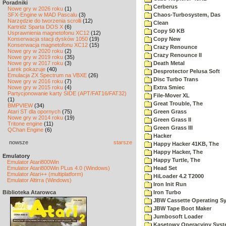
Poradniki
Cerberus
Nowe gry w 2026 roku
(1)
SFX-Engine w MAD Pascalu
(3)
Chaos-Turbosystem, Das
Narzędzie do tworzenia scrolli
(12)
Clean
Kartridż Sparta DOS X
(6)
Copy 50 KB
Usprawnienia magnetofonu XC12
(12)
Konserwacja stacji dysków 1050
(19)
Copy New
Konserwacja magnetofonu XC12
(15)
Crazy Renounce
Nowe gry w 2020 roku
(2)
Crazy Renounce II
Nowe gry w 2019 roku
(35)
Nowe gry w 2017 roku
(3)
Death Metal
Larek pokazuje
(40)
Desprotector Pelusa Soft
Emulacja ZX Spectrum na VBXE
(26)
Disc Turbo Trans
Nowe gry w 2016 roku
(7)
Nowe gry w 2015 roku
(4)
Extra Smiec
Partycjonowanie karty SIDE (APT/FAT16/FAT32)
File-Mover XL
(1)
Great Trouble, The
BMPVIEW
(34)
Atari ST dla opornych
(75)
Green Grass
Nowe gry w 2014 roku
(19)
Green Grass II
Tritone engine
(11)
Green Grass III
QChan Engine
(6)
Hacker
nowsze
starsze
Happy Hacker 41KB, The
Happy Hacker, The
Emulatory
Happy Turtle, The
Emulator Atari800Win
Emulator Atari800Win PLus 4.0 (Windows)
Head Set
Emulator Atari++ (multiplatform)
HiLoader 4.2 T2000
Emulator Altirra (Windows)
Iron Init Run
Biblioteka Atarowca
Iron Turbo
JBW Cassette Operating S
JBW Tape Boot Maker
Jumbosoft Loader
Kasetowy Operacyjny Sys