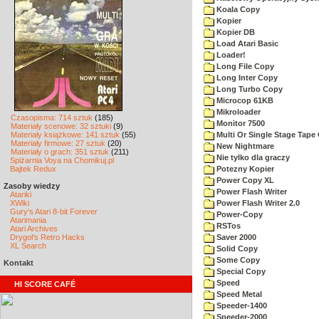
Koala Copy
Kopier
Kopier DB
Load Atari Basic
Loader!
Long File Copy
Long Inter Copy
Long Turbo Copy
Microcop 61KB
Mikroloader
Czasopisma: 714 sztuk
(185)
Monitor 7500
Materiały scenowe: 32 sztuki
(9)
Materiały książkowe: 141 sztuk
(55)
Multi Or Single Stage Tape
Materiały firmowe: 27 sztuk
(20)
New Nightmare
Materiały o grach: 351 sztuk
(211)
Nie tylko dla graczy
Spiżarnia Voya na Chomikuj.pl
Bajtek Redux
Potezny Kopier
Power Copy XL
Zasoby wiedzy
Power Flash Writer
Atariki
XWiki
Power Flash Writer 2.0
Gury's Atari 8-bit Forever
Power-Copy
Atarimania
RSTos
Atari Archives
Drygol's Retro Hacks
Saver 2000
XL Search
Solid Copy
Some Copy
Kontakt
Special Copy
Speed
HI SCORE CAFÉ
Speed Metal
Speeder-1400
Speeder-2000