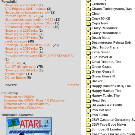
Poradniki
Cerberus
Nowe gry w 2026 roku
(1)
SFX-Engine w MAD Pascalu
(3)
Chaos-Turbosystem, Das
Narzędzie do tworzenia scrolli
(12)
Clean
Kartridż Sparta DOS X
(6)
Copy 50 KB
Usprawnienia magnetofonu XC12
(12)
Konserwacja stacji dysków 1050
(19)
Copy New
Konserwacja magnetofonu XC12
(15)
Crazy Renounce
Nowe gry w 2020 roku
(2)
Crazy Renounce II
Nowe gry w 2019 roku
(35)
Nowe gry w 2017 roku
(3)
Death Metal
Larek pokazuje
(40)
Desprotector Pelusa Soft
Emulacja ZX Spectrum na VBXE
(26)
Disc Turbo Trans
Nowe gry w 2016 roku
(7)
Nowe gry w 2015 roku
(4)
Extra Smiec
Partycjonowanie karty SIDE (APT/FAT16/FAT32)
File-Mover XL
(1)
Great Trouble, The
BMPVIEW
(34)
Atari ST dla opornych
(75)
Green Grass
Nowe gry w 2014 roku
(19)
Green Grass II
Tritone engine
(11)
Green Grass III
QChan Engine
(6)
Hacker
nowsze
starsze
Happy Hacker 41KB, The
Happy Hacker, The
Emulatory
Happy Turtle, The
Emulator Atari800Win
Emulator Atari800Win PLus 4.0 (Windows)
Head Set
Emulator Atari++ (multiplatform)
HiLoader 4.2 T2000
Emulator Altirra (Windows)
Iron Init Run
Biblioteka Atarowca
Iron Turbo
JBW Cassette Operating S
JBW Tape Boot Maker
Jumbosoft Loader
Kasetowy Operacyjny Sys