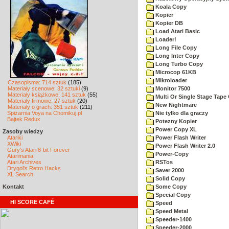
Koala Copy
Kopier
Kopier DB
Load Atari Basic
Loader!
Long File Copy
Long Inter Copy
Long Turbo Copy
Microcop 61KB
Mikroloader
Czasopisma: 714 sztuk
(185)
Materiały scenowe: 32 sztuki
(9)
Monitor 7500
Materiały książkowe: 141 sztuk
(55)
Multi Or Single Stage Tape
Materiały firmowe: 27 sztuk
(20)
New Nightmare
Materiały o grach: 351 sztuk
(211)
Spiżarnia Voya na Chomikuj.pl
Nie tylko dla graczy
Bajtek Redux
Potezny Kopier
Power Copy XL
Zasoby wiedzy
Atariki
Power Flash Writer
XWiki
Power Flash Writer 2.0
Gury's Atari 8-bit Forever
Power-Copy
Atarimania
Atari Archives
RSTos
Drygol's Retro Hacks
Saver 2000
XL Search
Solid Copy
Kontakt
Some Copy
Special Copy
HI SCORE CAFÉ
Speed
Speed Metal
Speeder-1400
Speeder-2000