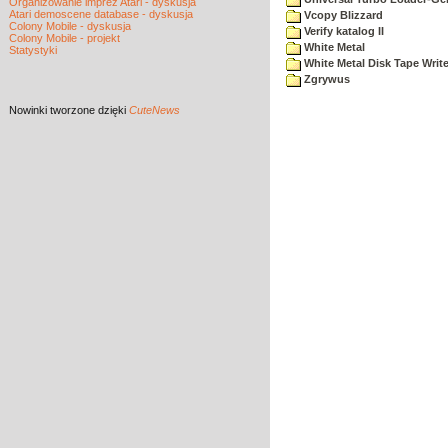
Organizowanie imprez Atari - dyskusja
Atari demoscene database - dyskusja
Vcopy Blizzard
Colony Mobile - dyskusja
Verify katalog II
Colony Mobile - projekt
White Metal
Statystyki
White Metal Disk Tape Write
Zgrywus
Nowinki
tworzone dzięki
CuteNews