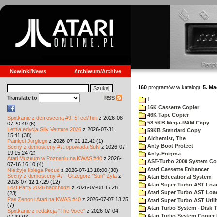
Nowinki/News
Archiwum/Archive
160
programów w katalogu
5. M
Translate to
RSS
!
16K Cassette Copier
46K Tape Copier
Spotkanie z demosceną #9: STeel/Tori
z 2026-08-
58.5KB Mega-RAM Copy
07 20:49 (6)
Letnia edycja Silly Venture 2026
z 2026-07-31
59KB Standard Copy
15:41 (38)
Alchemist, The
Pamięci Jurgiego
z 2026-07-21 12:42 (1)
Anty Boot Protect
Sceny z demosceny #7: opowiada SuN
z 2026-07-
19 15:24 (2)
Anty-Enigma
Atari Muzeum w Poznaniu na KWAS #40
z 2026-
AST-Turbo 2000 System Co
07-16 16:10 (4)
Atari Cassette Enhancer
Nie żyje kolega Pecuś
z 2026-07-13 18:00 (30)
Sceny z demosceny #7 - Grzegorz "Sun" Żyła
z
Atari Educational System
2026-07-12 17:29 (12)
Atari Super Turbo AST Loa
Lost Party 2026 nadchodzi
z 2026-07-08 15:28
Atari Super Turbo AST Loa
(23)
Pan Zenon i Atari na KWAS #40
z 2026-07-07 13:25
Atari Super Turbo AST Utili
(7)
Atari Turbo System - Disk 
Spotkanie z redakcją "The Voice"
z 2026-07-04
Atari Turbo System Copier 
07:42 (9)