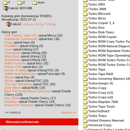
Y
Z
inne
Turbo 2001
Całość 3074 MB
!Turbo 2600
Turbo Blizzard
Katalog gier (konwencja TOSEC)
Turbo Boss
Aktualizacja: 2021-07-11
Turbo Copier 3_4
Całość
,
md5
sha
(
7-Zip
,
TUGZip
)
Turbo Disc
Opisy gier
Turbo Disk Trans
"Old Towers" (Atari ST)
opisał Misza (19)
Turbo ROM Copier
Submarine Commander
opisał Kaz (36)
Turbo ROM Copy Turbo-Tu
Frogs
opisał Xeen (0)
Choplifter!
opisał Urborg (0)
Turbo ROM Natural Diagnos
Joust
opisał Urborg (17)
Turbo ROM Standard-Turb
Commando
opisał Urborg (35)
Turbo ROM Tape Operating
Mario Bros
opisał Urborg (13)
Xenophobe
opisał Urborg (36)
Turbo ROM Turbo-Turbo C
Robbo Forever
opisał tbxx (16)
Turbo ROM Turbo-Turbo 
Kolony 2106
opisał tbxx (3)
Turbo Tape
Archon II: Adept
opisał Urborg/TDC (9)
Spitfire Ace/Hellcat Ace
opisał Farscape (9)
Turbo Tape R&R
Wyspa
opisał Kaz (9)
Turbo Unnering Masters U
Archon
opisał Urborg/TDC (16)
Turbocharger XL
The Last Starfighter
opisał TDC (30)
Dwie Wieże
opisał Muffy (19)
Turbo-Copy
Basil The Great Mouse Detective
opisał Charlie
Turbo-Copy (v1)
Cherry (125)
Turbo-Copy (v2)
Inny Świat
opisał Charlie Cherry (17)
Inspektor
opisał Charlie Cherry (19)
Turbo-Rapider 7500
Grand Prix Simulator
opisał Charlie Cherry (16)
Turbo-Tape Tools
TurboToDisk3
«« nowsze
starsze »»
Turbo-Trans
United Dreams Newcart
Wewnętrzne/Internals
Universal Copy
Universal Turbo Loader-Ge