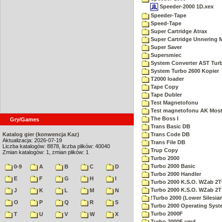
Speeder-2000 1D.xex
Speeder-Tape
Speed-Tape
Super Cartridge Atrax
Super Cartridge Unnering 
Super Saver
Supersmiec
System Converter AST Tur
System Turbo 2600 Kopier
T2000 loader
Tape Copy
Tape Dubler
Test Magnetofonu
Test magnetofonu AK Mos
The Boss I
Gry/Games
Trans Basic DB
Katalog gier (konwencja Kaz)
Trans Code DB
Aktualizacja: 2026-07-19
Trans File DB
Liczba katalogów: 8878, liczba plików: 40040
Trup Copy
Zmian katalogów: 1, zmian plików: 1
Turbo 2000
Turbo 2000 Basic
0-9
A
B
C
D
Turbo 2000 Handler
E
F
G
H
I
Turbo 2000 K.S.O. WZab 2T
Turbo 2000 K.S.O. WZab 2T
J
K
L
M
N
!Turbo 2000 (Lower Silesia
O
P
Q
R
S
Turbo 2000 Operating Sys
Turbo 2000F
T
U
V
W
X
Turbo 2000F cmd