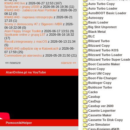
KWAS #40 live
z 2026-06-27 12:53 (167)
Auto Turbo Copy
Spotkanie z grupą USSR
z 2026-06-26 19:36 (11)
Auto Turbo Loader
KWAS #40 - zabierzcie Atari Portfolio!
z 2026-06-23
AutoBOOT Basic Loader
08:12 (0)
KWAS #40 - naprawa retrosprzętu
z 2026-06-21
Autocopy
17:15 (1)
Basic Loader
Sceny z demosceny #7 z Bigerem i MBR
z 2026-
Big Shit Unprotect
06-19 22:08 (0)
Atari Floppy Image Toolkit
z 2026-06-17 13:51 (9)
Black Metal
Spotkanie online z grupą LST
z 2026-06-16 16:32
BLC
(17)
Bliizard Turbo
Recoil zintegrowany z macOS
z 2026-06-13 21:34
(5)
Blizzard Copy
KWAS #40 odbędzie się w Katowicach
z 2026-06-
Blizzard Turbo KOS
07 17:59 (25)
Blizzard Turbo Loader
Commodore po atarowsku
z 2026-05-28 21:50 (21)
Blizzard Turbo Super Load
«« nowsze
starsze »»
Boot Cassette Maker
Boot Copy
AtariOnline.pl na YouTube
Boot UM Copy
Boot-File-Changer
Buldoger Copy
Buldozer Turbo
Cacko
Casdup
CasDup
Casdup ver 2600
Casette Logwriter
Cassette Maker
Cassette To Disk Copy
Pomocnik/Helper
Cas-Simulator
Cass-Kopierer-45KB